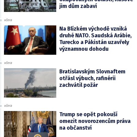
jim dům zabaví
včera
Na Blízkém východě vzniká
druhé NATO. Saudská Arábie,
Turecko a Pákistán uzavřely
významnou dohodu
včera
Bratislavským Slovnaftem
otřásl výbuch, rafinérii
zachvátil požár
včera
Trump se opět pokouší
omezit novorozencům práva
na občanství