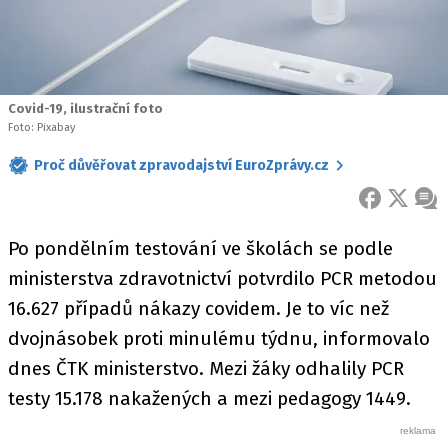
Covid-19, ilustrační foto
Foto: Pixabay
Proč důvěřovat zpravodajství EuroZprávy.cz
FACEBOOK
X
ZPR
Po pondělním testování ve školách se podle
ministerstva zdravotnictví potvrdilo PCR metodou
16.627 případů nákazy covidem. Je to víc než
dvojnásobek proti minulému týdnu, informovalo
dnes ČTK ministerstvo. Mezi žáky odhalily PCR
testy 15.178 nakažených a mezi pedagogy 1449.