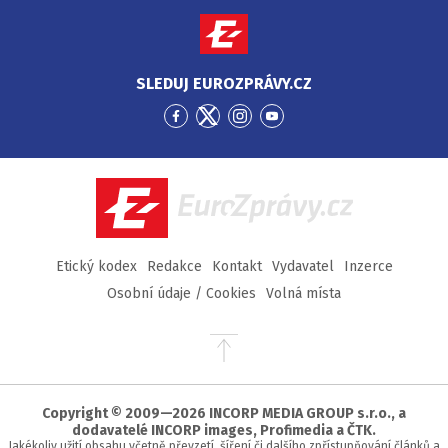
SLEDUJ EUROZPRÁVY.CZ
Přejít
Přejít
Přejít
Přejít
na
na
na
na
Facebook
Twitter
Instagram
YouTube
EuroZprávy.cz
Etický kodex
Redakce
Kontakt
Vydavatel
Inzerce
Osobní údaje / Cookies
Volná místa
Přejít
na
začátek
stránky
Copyright © 2009—2026 INCORP MEDIA GROUP s.r.o., a
dodavatelé INCORP images, Profimedia a ČTK.
Jakékoliv užití obsahu včetně převzetí, šíření či dalšího zpřístupňování článků a