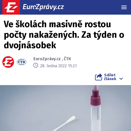
MEN
Ve školách masivně rostou
počty nakažených. Za týden o
dvojnásobek
EuroZprávy.cz
,
ČTK
28. ledna 2022 15:21
Sdílet
článek