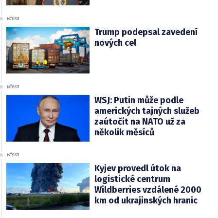
včera
Trump podepsal zavedení
nových cel
včera
WSJ: Putin může podle
amerických tajných služeb
zaútočit na NATO už za
několik měsíců
včera
Kyjev provedl útok na
logistické centrum
Wildberries vzdálené 2000
km od ukrajinských hranic