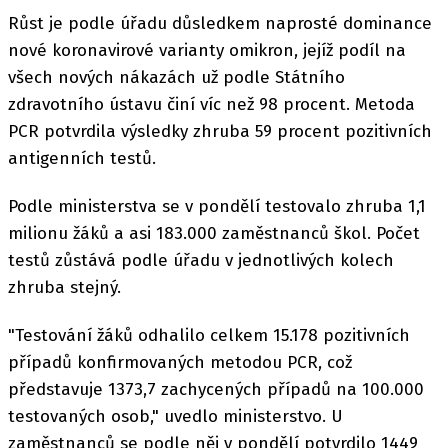
Růst je podle úřadu důsledkem naprosté dominance
nové koronavirové varianty omikron, jejíž podíl na
všech nových nákazách už podle Státního
zdravotního ústavu činí víc než 98 procent. Metoda
PCR potvrdila výsledky zhruba 59 procent pozitivních
antigenních testů.
Podle ministerstva se v pondělí testovalo zhruba 1,1
milionu žáků a asi 183.000 zaměstnanců škol. Počet
testů zůstává podle úřadu v jednotlivých kolech
zhruba stejný.
"Testování žáků odhalilo celkem 15.178 pozitivních
případů konfirmovaných metodou PCR, což
představuje 1373,7 zachycených případů na 100.000
testovaných osob," uvedlo ministerstvo. U
zaměstnanců se podle něj v pondělí potvrdilo 1449