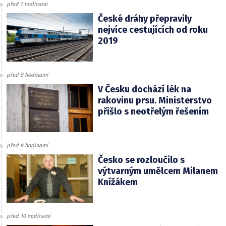
před 7 hodinami
České dráhy přepravily
nejvíce cestujících od roku
2019
před 8 hodinami
V Česku dochází lék na
rakovinu prsu. Ministerstvo
přišlo s neotřelým řešením
před 9 hodinami
Česko se rozloučilo s
výtvarným umělcem Milanem
Knížákem
před 10 hodinami