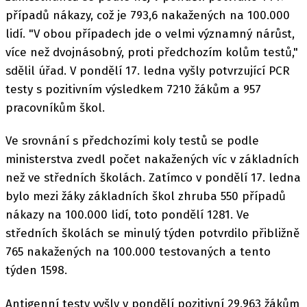
případů nákazy, což je 793,6 nakažených na 100.000
lidí. "V obou případech jde o velmi významný nárůst,
více než dvojnásobný, proti předchozím kolům testů,"
sdělil úřad. V pondělí 17. ledna vyšly potvrzující PCR
testy s pozitivním výsledkem 7210 žákům a 957
pracovníkům škol.
Ve srovnání s předchozími koly testů se podle
ministerstva zvedl počet nakažených víc v základních
než ve středních školách. Zatímco v pondělí 17. ledna
bylo mezi žáky základních škol zhruba 550 případů
nákazy na 100.000 lidí, toto pondělí 1281. Ve
středních školách se minulý týden potvrdilo přibližně
765 nakažených na 100.000 testovaných a tento
týden 1598.
Antigenní testy vyšly v pondělí pozitivní 29.963 žákům