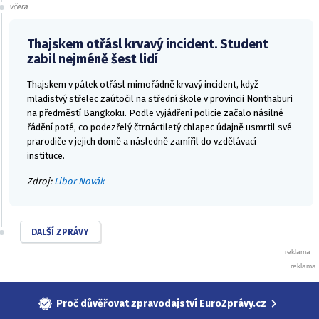
včera
Thajskem otřásl krvavý incident. Student
zabil nejméně šest lidí
Thajskem v pátek otřásl mimořádně krvavý incident, když
mladistvý střelec zaútočil na střední škole v provincii Nonthaburi
na předměstí Bangkoku. Podle vyjádření policie začalo násilné
řádění poté, co podezřelý čtrnáctiletý chlapec údajně usmrtil své
prarodiče v jejich domě a následně zamířil do vzdělávací
instituce.
Zdroj:
Libor Novák
DALŠÍ ZPRÁVY
Proč důvěřovat zpravodajství EuroZprávy.cz