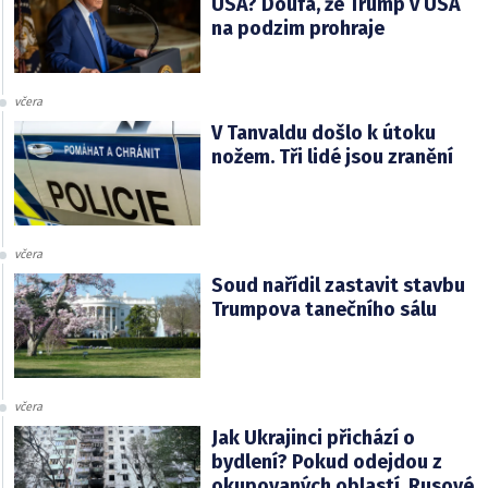
USA? Doufá, že Trump v USA
na podzim prohraje
včera
V Tanvaldu došlo k útoku
nožem. Tři lidé jsou zranění
včera
Soud nařídil zastavit stavbu
Trumpova tanečního sálu
včera
Jak Ukrajinci přichází o
bydlení? Pokud odejdou z
okupovaných oblastí, Rusové