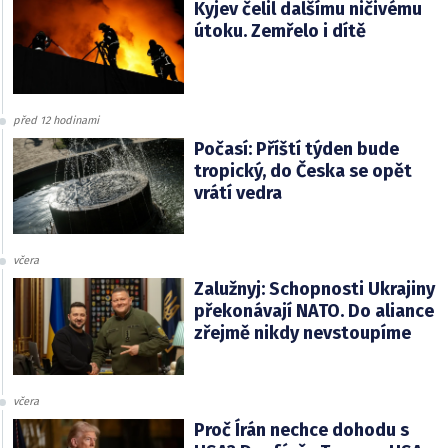
Kyjev čelil dalšímu ničivému
útoku. Zemřelo i dítě
před 12 hodinami
Počasí: Příští týden bude
tropický, do Česka se opět
vrátí vedra
včera
Zalužnyj: Schopnosti Ukrajiny
překonávají NATO. Do aliance
zřejmě nikdy nevstoupíme
včera
Proč Írán nechce dohodu s