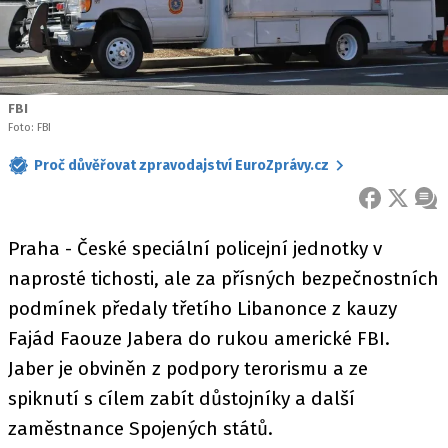
FBI
Foto: FBI
Proč důvěřovat zpravodajství EuroZprávy.cz
FACEBOOK
X
ZPR
Praha - České speciální policejní jednotky v
naprosté tichosti, ale za přísných bezpečnostních
podmínek předaly třetího Libanonce z kauzy
Fajád Faouze Jabera do rukou americké FBI.
Jaber je obviněn z podpory terorismu a ze
spiknutí s cílem zabít důstojníky a další
zaměstnance Spojených států.