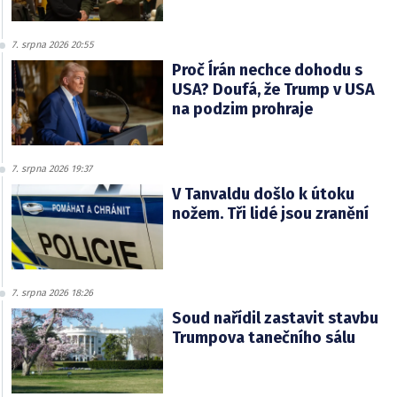
7. srpna 2026 20:55
Proč Írán nechce dohodu s
USA? Doufá, že Trump v USA
na podzim prohraje
7. srpna 2026 19:37
V Tanvaldu došlo k útoku
nožem. Tři lidé jsou zranění
7. srpna 2026 18:26
Soud nařídil zastavit stavbu
Trumpova tanečního sálu