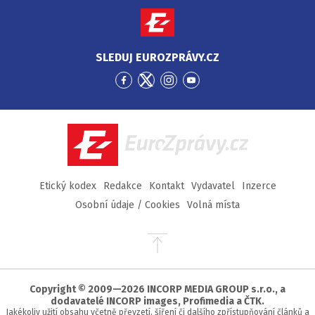
SLEDUJ EUROZPRÁVY.CZ
Přejít
Přejít
Přejít
Přejít
na
na
na
na
Facebook
Twitter
Instagram
YouTube
EuroZprávy.cz
Etický kodex
Redakce
Kontakt
Vydavatel
Inzerce
Osobní údaje / Cookies
Volná místa
Přejít
na
začátek
stránky
Copyright © 2009—2026 INCORP MEDIA GROUP s.r.o., a
dodavatelé INCORP images, Profimedia a ČTK.
Jakékoliv užití obsahu včetně převzetí, šíření či dalšího zpřístupňování článků a