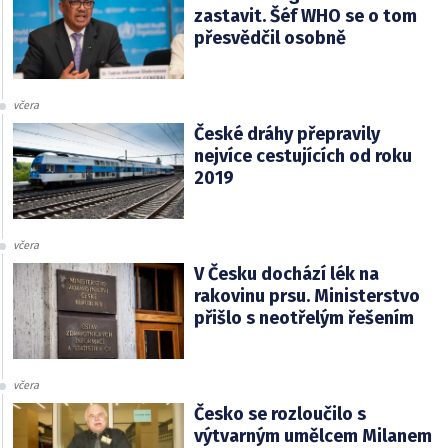
zastavit. Šéf WHO se o tom
přesvědčil osobně
včera
České dráhy přepravily
nejvíce cestujících od roku
2019
včera
V Česku dochází lék na
rakovinu prsu. Ministerstvo
přišlo s neotřelým řešením
včera
Česko se rozloučilo s
výtvarným umělcem Milanem