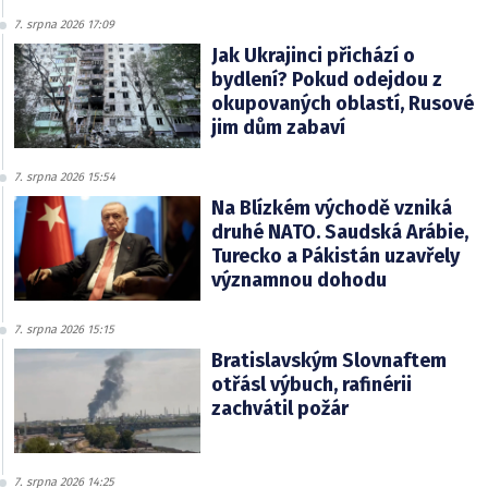
7. srpna 2026 17:09
Jak Ukrajinci přichází o
bydlení? Pokud odejdou z
okupovaných oblastí, Rusové
jim dům zabaví
7. srpna 2026 15:54
Na Blízkém východě vzniká
druhé NATO. Saudská Arábie,
Turecko a Pákistán uzavřely
významnou dohodu
7. srpna 2026 15:15
Bratislavským Slovnaftem
otřásl výbuch, rafinérii
zachvátil požár
7. srpna 2026 14:25