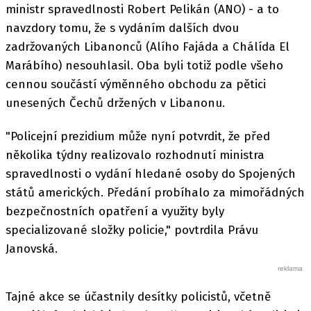
ministr spravedlnosti Robert Pelikán (ANO) - a to
navzdory tomu, že s vydáním dalších dvou
zadržovaných Libanonců (Alího Fajáda a Chálída El
Marábího) nesouhlasil. Oba byli totiž podle všeho
cennou součástí výměnného obchodu za pětici
unesených Čechů držených v Libanonu.
"Policejní prezidium může nyní potvrdit, že před
několika týdny realizovalo rozhodnutí ministra
spravedlnosti o vydání hledané osoby do Spojených
států amerických. Předání probíhalo za mimořádných
bezpečnostních opatření a využity byly
specializované složky policie," povtrdila Právu
Janovská.
Tajné akce se účastnily desítky policistů, včetně