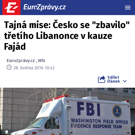
MEN
Tajná mise: Česko se "zbavilo"
třetího Libanonce v kauze
Fajád
EuroZprávy.cz
,
Mfx
28. května 2016 10:42
Sdílet
článek