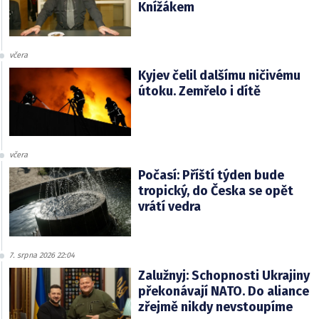
Knížákem
včera
Kyjev čelil dalšímu ničivému
útoku. Zemřelo i dítě
včera
Počasí: Příští týden bude
tropický, do Česka se opět
vrátí vedra
7. srpna 2026 22:04
Zalužnyj: Schopnosti Ukrajiny
překonávají NATO. Do aliance
zřejmě nikdy nevstoupíme