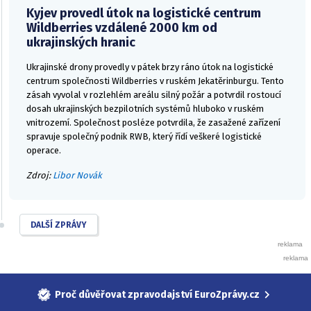
Kyjev provedl útok na logistické centrum
Wildberries vzdálené 2000 km od
ukrajinských hranic
Ukrajinské drony provedly v pátek brzy ráno útok na logistické
centrum společnosti Wildberries v ruském Jekatěrinburgu. Tento
zásah vyvolal v rozlehlém areálu silný požár a potvrdil rostoucí
dosah ukrajinských bezpilotních systémů hluboko v ruském
vnitrozemí. Společnost posléze potvrdila, že zasažené zařízení
spravuje společný podnik RWB, který řídí veškeré logistické
operace.
Zdroj:
Libor Novák
DALŠÍ ZPRÁVY
Proč důvěřovat zpravodajství EuroZprávy.cz