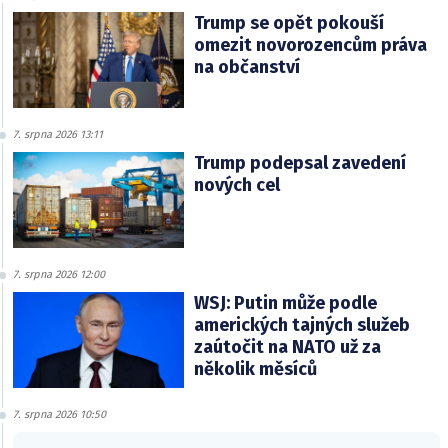
Trump se opět pokouší
omezit novorozencům práva
na občanství
7. srpna 2026 13:11
Trump podepsal zavedení
nových cel
7. srpna 2026 12:00
WSJ: Putin může podle
amerických tajných služeb
zaútočit na NATO už za
několik měsíců
7. srpna 2026 10:50