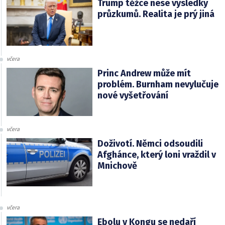
Trump těžce nese výsledky
průzkumů. Realita je prý jiná
včera
Princ Andrew může mít
problém. Burnham nevylučuje
nové vyšetřování
včera
Doživotí. Němci odsoudili
Afghánce, který loni vraždil v
Mnichově
včera
Ebolu v Kongu se nedaří