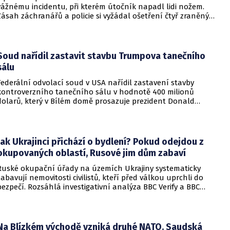
vážnému incidentu, při kterém útočník napadl lidi nožem.
Zásah záchranářů a policie si vyžádal ošetření čtyř zraněných
osob, přičemž tři z nich utrpěly těžká poranění.
Soud nařídil zastavit stavbu Trumpova tanečního
sálu
Federální odvolací soud v USA nařídil zastavení stavby
kontroverzního tanečního sálu v hodnotě 400 milionů
dolarů, který v Bílém domě prosazuje prezident Donald
Trump. Páteční rozhodnutí představuje vážnou překážku pro
administrativu a otevírá cestu k právní bitvě před Nejvyšším
soudem.
Jak Ukrajinci přichází o bydlení? Pokud odejdou z
okupovaných oblastí, Rusové jim dům zabaví
Ruské okupační úřady na územích Ukrajiny systematicky
zabavují nemovitosti civilistů, kteří před válkou uprchli do
bezpečí. Rozsáhlá investigativní analýza BBC Verify a BBC
Russian odhalila, že od roku 2024 bylo identifikováno k
zabavení nebo již přímo zkonfiskováno přes 34 tisíc domů a
bytů.
Na Blízkém východě vzniká druhé NATO. Saudská