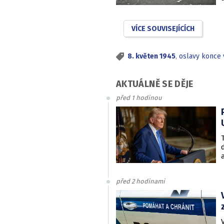
VÍCE SOUVISEJÍCÍCH
8. květen 1945
,
oslavy konce 
AKTUÁLNĚ SE DĚJE
před 1 hodinou
před 2 hodinami