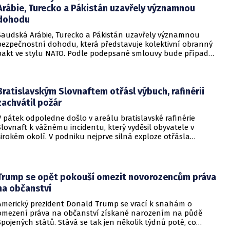
Arábie, Turecko a Pákistán uzavřely významnou
dohodu
Saudská Arábie, Turecko a Pákistán uzavřely významnou
bezpečnostní dohodu, která představuje kolektivní obranný
pakt ve stylu NATO. Podle podepsané smlouvy bude případný
útok na některou z těchto tří zemí považován za útok na
všechny členy aliance, což má posílit odstrašující sílu v
regionu.
Bratislavským Slovnaftem otřásl výbuch, rafinérii
zachvátil požár
V pátek odpoledne došlo v areálu bratislavské rafinérie
Slovnaft k vážnému incidentu, který vyděsil obyvatele v
širokém okolí. V podniku nejprve silná exploze otřásla
budovami a následně vypukl rozsáhlý požár.
Trump se opět pokouší omezit novorozencům práva
na občanství
Americký prezident Donald Trump se vrací k snahám o
omezení práva na občanství získané narozením na půdě
Spojených států. Stává se tak jen několik týdnů poté, co