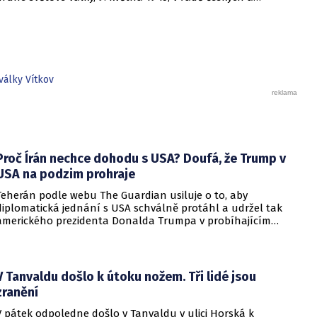
moravských měst sovětská letadla.
války Vítkov
Proč Írán nechce dohodu s USA? Doufá, že Trump v
USA na podzim prohraje
Teherán podle webu The Guardian usiluje o to, aby
diplomatická jednání s USA schválně protáhl a udržel tak
amerického prezidenta Donalda Trumpa v probíhajícím
konfliktu až do podzimních voleb do Kongresu. Cílem íránské
strany je uštědřit americkému prezidentovi politickou ránu,
která by se mohla vyrovnat krizi s americkými teheránskými
rukojmími za prezidenta Jimmyho Cartera.
V Tanvaldu došlo k útoku nožem. Tři lidé jsou
zranění
V pátek odpoledne došlo v Tanvaldu v ulici Horská k