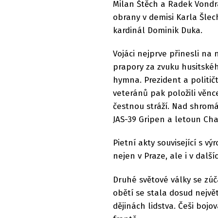
Milan Štěch a Radek Vondrá
obrany v demisi Karla Šle
kardinál Dominik Duka.
Vojáci nejprve přinesli n
prapory za zvuku husitskéh
hymna. Prezident a politič
veteránů pak položili věnc
čestnou stráží. Nad shrom
JAS-39 Gripen a letoun Cha
Pietní akty související s v
nejen v Praze, ale i v dalš
Druhé světové války se zúča
obětí se stala dosud nejvě
dějinách lidstva. Češi bojo