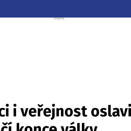
áci i veřejnost oslavi
čí konce války