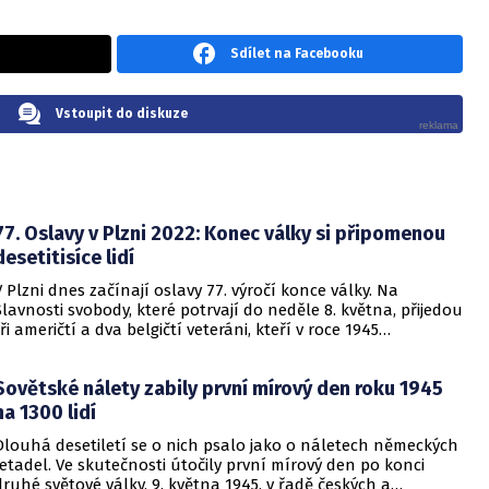
Sdílet na Facebooku
Vstoupit do diskuze
77. Oslavy v Plzni 2022: Konec války si připomenou
desetitisíce lidí
V Plzni dnes začínají oslavy 77. výročí konce války. Na
Slavnosti svobody, které potrvají do neděle 8. května, přijedou
tři američtí a dva belgičtí veteráni, kteří v roce 1945
osvobozovali město. Plzeň je jediné město v Evropě, které
každoročně organizuje tak velkolepé slavnosti s účastí
Sovětské nálety zabily první mírový den roku 1945
amerických veteránů, obdobné jsou jen na vyloďovacích
plážích v Normandii, řekla ČTK městská radní Veronika
na 1300 lidí
Jilichová Nová (ODS).
Dlouhá desetiletí se o nich psalo jako o náletech německých
letadel. Ve skutečnosti útočily první mírový den po konci
druhé světové války, 9. května 1945, v řadě českých a