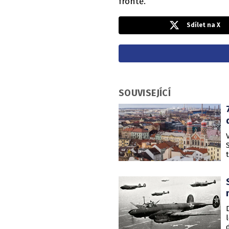
frontě.
Sdílet na X
SOUVISEJÍCÍ