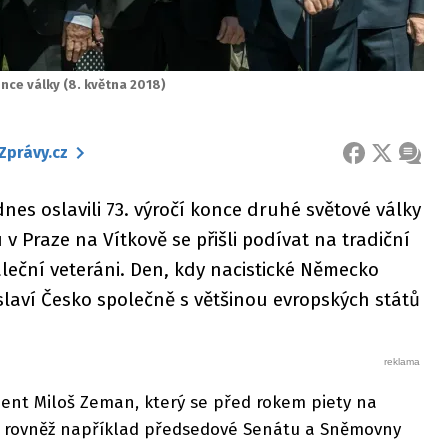
konce války (8. května 2018)
Zprávy.cz
FACEBOOK
X
ZPRÁ
é dnes oslavili 73. výročí konce druhé světové války
 Praze na Vítkově se přišli podívat na tradiční
leční veteráni. Den, kdy nacistické Německo
 slaví Česko společně s většinou evropských států
dent Miloš Zeman, který se před rokem piety na
ili rovněž například předsedové Senátu a Sněmovny