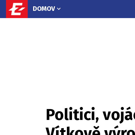
DOMOV
Politici, voj
Vítkově výro