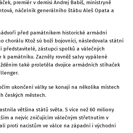
ček, premiér v demisi Andrej Babiš, ministryně
chtová, náčelník generálního štábu Aleš Opata a
a nádvoří před památníkem historické armádní
o chorálu Ktož sú boží bojovníci, následovala státní
tí představitelé, zástupci spolků a válečných
e k památníku. Zazněly rovněž salvy vypálené
ážděním také proletěla dvojice armádních stíhaček
llenger.
ýročím ukončení války se konají na několika místech
ích českých městech.
stnila většina států světa. S více než 60 miliony
tším a nejvíc zničujícím válečným střetnutím v
vali proti nacistům ve válce na západní i východní