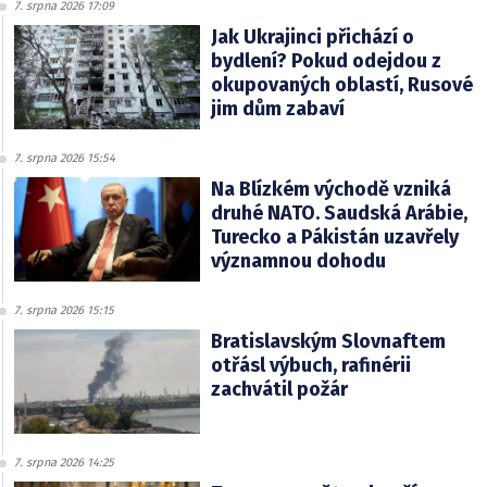
7. srpna 2026 17:09
Jak Ukrajinci přichází o
bydlení? Pokud odejdou z
okupovaných oblastí, Rusové
jim dům zabaví
7. srpna 2026 15:54
Na Blízkém východě vzniká
druhé NATO. Saudská Arábie,
Turecko a Pákistán uzavřely
významnou dohodu
7. srpna 2026 15:15
Bratislavským Slovnaftem
otřásl výbuch, rafinérii
zachvátil požár
7. srpna 2026 14:25