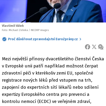
Vlastimil Válek
Foto: Michael Zelinka / INCORP images
Proč důvěřovat zpravodajství EuroZprávy.cz
FACEBOOK
X
ZPR
Mezi největší přínosy dvacetiletého členství Česka
v Evropské unii patří například možnost čerpat
zdravotní péči v kterékoliv zemi EU, společné
registrace nových léků před vstupem na trh,
zapojení do expertních sítí lékařů nebo sdílení
expertizy Evropského centra pro prevenci a
kontrolu nemocí (ECDC) ve veřejném zdraví,