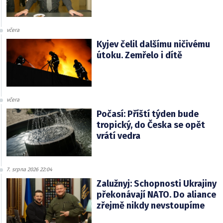
včera
Kyjev čelil dalšímu ničivému
útoku. Zemřelo i dítě
včera
Počasí: Příští týden bude
tropický, do Česka se opět
vrátí vedra
7. srpna 2026 22:04
Zalužnyj: Schopnosti Ukrajiny
překonávají NATO. Do aliance
zřejmě nikdy nevstoupíme