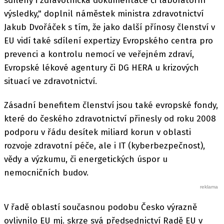
sdíleny i zdravotnická dokumentace či laboratorní
výsledky," doplnil náměstek ministra zdravotnictví
Jakub Dvořáček s tím, že jako další přínosy členství v
EU vidí také sdílení expertizy Evropského centra pro
prevenci a kontrolu nemocí ve veřejném zdraví,
Evropské lékové agentury či DG HERA u krizových
situací ve zdravotnictví.
Zásadní benefitem členství jsou také evropské fondy,
které do českého zdravotnictví přinesly od roku 2008
podporu v řádu desítek miliard korun v oblasti
rozvoje zdravotní péče, ale i IT (kyberbezpečnost),
vědy a výzkumu, či energetických úspor u
nemocničních budov.
V řadě oblastí současnou podobu Česko výrazně
ovlivnilo EU mj. skrze svá předsednictví Radě EU v