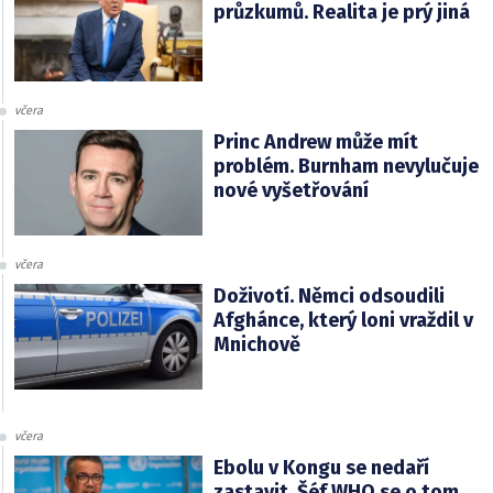
průzkumů. Realita je prý jiná
včera
Princ Andrew může mít
problém. Burnham nevylučuje
nové vyšetřování
včera
Doživotí. Němci odsoudili
Afghánce, který loni vraždil v
Mnichově
včera
Ebolu v Kongu se nedaří
zastavit. Šéf WHO se o tom