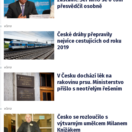
přesvědčil osobně
včera
České dráhy přepravily
nejvíce cestujících od roku
2019
včera
V Česku dochází lék na
rakovinu prsu. Ministerstvo
přišlo s neotřelým řešením
včera
Česko se rozloučilo s
výtvarným umělcem Milanem
Knížákem