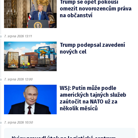
Trump se opět pokouší
omezit novorozencům práva
na občanství
7. srpna 2026 13:11
Trump podepsal zavedení
nových cel
7. srpna 2026 12:00
WSJ: Putin může podle
amerických tajných služeb
zaútočit na NATO už za
několik měsíců
7. srpna 2026 10:50