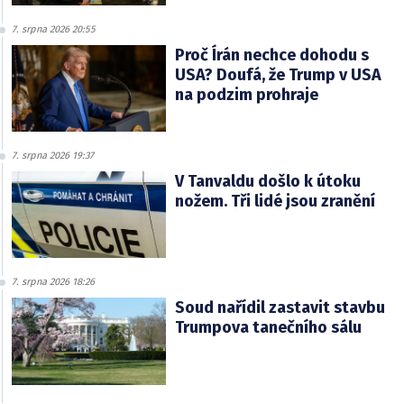
7. srpna 2026 20:55
Proč Írán nechce dohodu s
USA? Doufá, že Trump v USA
na podzim prohraje
7. srpna 2026 19:37
V Tanvaldu došlo k útoku
nožem. Tři lidé jsou zranění
7. srpna 2026 18:26
Soud nařídil zastavit stavbu
Trumpova tanečního sálu