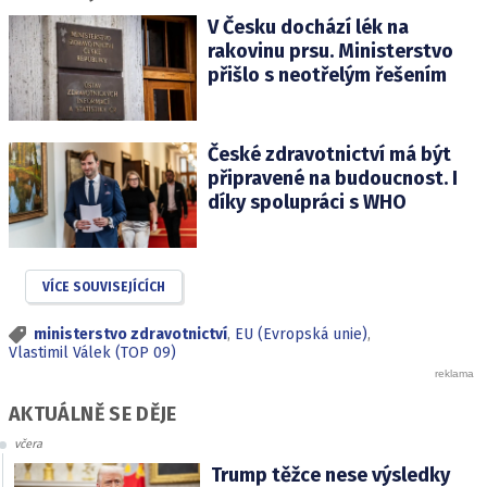
V Česku dochází lék na
rakovinu prsu. Ministerstvo
přišlo s neotřelým řešením
České zdravotnictví má být
připravené na budoucnost. I
díky spolupráci s WHO
VÍCE SOUVISEJÍCÍCH
ministerstvo zdravotnictví
,
EU (Evropská unie)
,
Vlastimil Válek (TOP 09)
AKTUÁLNĚ SE DĚJE
včera
Trump těžce nese výsledky