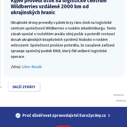
Kyjev provedl útok na logistické centrum
Wildberries vzdálené 2000 km od
ukrajinských hranic
Ukrajinské drony provedly v pátek brzy ráno útok na logistické
centrum společnosti Wildberries v ruském Jekatěrinburgu. Tento
zásah vyvolal v rozlehlém areálu silný požár a potvrdil rostoucí
dosah ukrajinských bezpilotních systémů hluboko v ruském
vnitrozemí. Společnost posléze potvrdila, že zasažené zařízení
spravuje společný podnik RWB, který řídí veškeré logistické
operace.
Zdroj:
Libor Novák
DALŠÍ ZPRÁVY
Proč důvěřovat zpravodajství EuroZprávy.cz