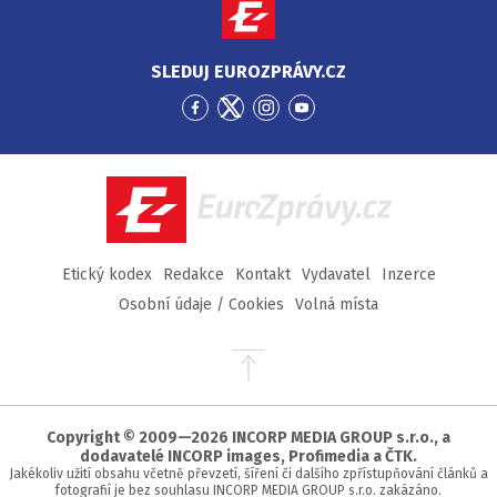
SLEDUJ EUROZPRÁVY.CZ
Přejít
Přejít
Přejít
Přejít
na
na
na
na
Facebook
Twitter
Instagram
YouTube
EuroZprávy.cz
Etický kodex
Redakce
Kontakt
Vydavatel
Inzerce
Osobní údaje / Cookies
Volná místa
Přejít
na
začátek
stránky
Copyright © 2009—2026 INCORP MEDIA GROUP s.r.o., a
dodavatelé INCORP images, Profimedia a ČTK.
Jakékoliv užití obsahu včetně převzetí, šíření či dalšího zpřístupňování článků a
fotografií je bez souhlasu INCORP MEDIA GROUP s.r.o. zakázáno.