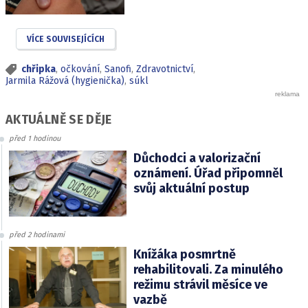
VÍCE SOUVISEJÍCÍCH
chřipka
,
očkování
,
Sanofi
,
Zdravotnictví
,
Jarmila Rážová (hygienička)
,
súkl
AKTUÁLNĚ SE DĚJE
před 1 hodinou
Důchodci a valorizační
oznámení. Úřad připomněl
svůj aktuální postup
před 2 hodinami
Knížáka posmrtně
rehabilitovali. Za minulého
režimu strávil měsíce ve
vazbě