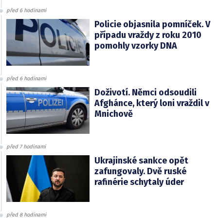
před 6 hodinami
Policie objasnila pomníček. V
případu vraždy z roku 2010
pomohly vzorky DNA
před 6 hodinami
Doživotí. Němci odsoudili
Afghánce, který loni vraždil v
Mnichově
před 7 hodinami
Ukrajinské sankce opět
zafungovaly. Dvě ruské
rafinérie schytaly úder
před 8 hodinami