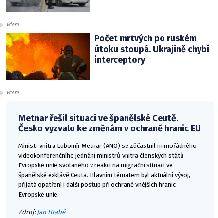
včera
Počet mrtvých po ruském
útoku stoupá. Ukrajině chybí
interceptory
včera
Metnar řešil situaci ve španělské Ceutě.
Česko vyzvalo ke změnám v ochraně hranic EU
Ministr vnitra Lubomír Metnar (ANO) se zúčastnil mimořádného
videokonferenčního jednání ministrů vnitra členských států
Evropské unie svolaného v reakci na migrační situaci ve
španělské exklávě Ceuta. Hlavním tématem byl aktuální vývoj,
přijatá opatření i další postup při ochraně vnějších hranic
Evropské unie.
Zdroj:
Jan Hrabě