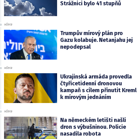
Strážnici bylo 41 stupňů
včera
Trumpův mírový plán pro
Gazu kolabuje. Netanjahu jej
nepodepsal
včera
Ukrajinská armáda provedla
čtyřicetidenní dronovou
kampaň s cílem přinutit Kreml
k mírovým jednáním
včera
Na německém letišti našli
dron s výbušninou. Policie
nasadila robota