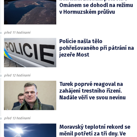
Ománem se dohodl na režimu
v Hormuzském průlivu
před 11 hodinami
Policie našla tělo
pohřešovaného při pátrání na
jezeře Most
před 12 hodinami
Turek poprvé reagoval na
zahájení trestního řízení.
Nadále věří ve svou nevinu
před 13 hodinami
Moravský teplotní rekord se
měnil potřetí za tři dny. Ve