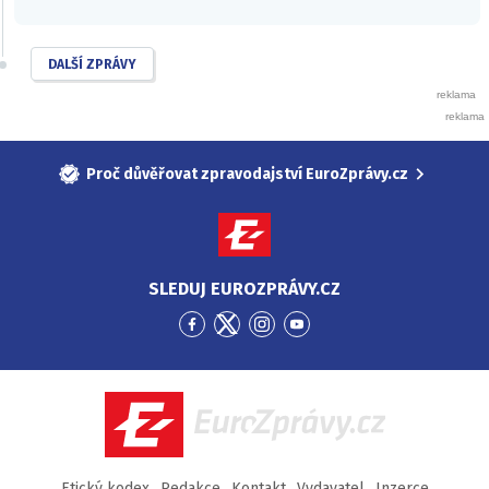
DALŠÍ ZPRÁVY
Proč důvěřovat zpravodajství EuroZprávy.cz
SLEDUJ EUROZPRÁVY.CZ
Přejít
Přejít
Přejít
Přejít
na
na
na
na
Facebook
Twitter
Instagram
YouTube
EuroZprávy.cz
Etický kodex
Redakce
Kontakt
Vydavatel
Inzerce