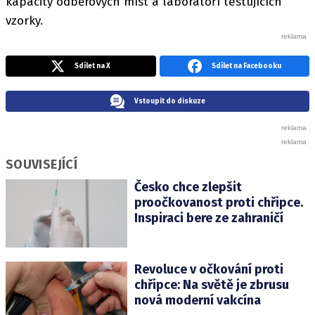
kapacity odběrových míst a laboratoří testujících
vzorky.
Sdílet na X
Sdílet na Facebooku
Vstoupit do diskuze
SOUVISEJÍCÍ
Česko chce zlepšit
proočkovanost proti chřipce.
Inspiraci bere ze zahraničí
Revoluce v očkování proti
chřipce: Na světě je zbrusu
nová moderní vakcína