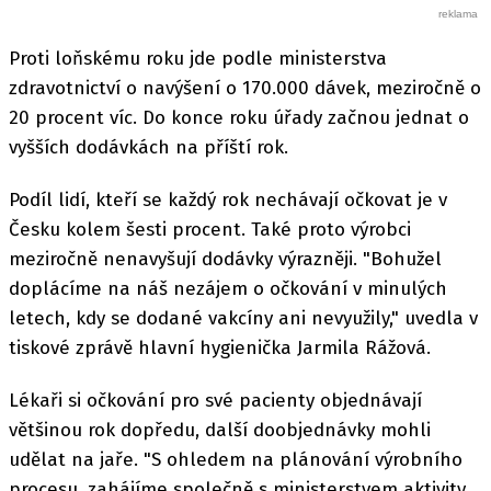
Proti loňskému roku jde podle ministerstva
zdravotnictví o navýšení o 170.000 dávek, meziročně o
20 procent víc. Do konce roku úřady začnou jednat o
vyšších dodávkách na příští rok.
Podíl lidí, kteří se každý rok nechávají očkovat je v
Česku kolem šesti procent. Také proto výrobci
meziročně nenavyšují dodávky výrazněji. "Bohužel
doplácíme na náš nezájem o očkování v minulých
letech, kdy se dodané vakcíny ani nevyužily," uvedla v
tiskové zprávě hlavní hygienička Jarmila Rážová.
Lékaři si očkování pro své pacienty objednávají
většinou rok dopředu, další doobjednávky mohli
udělat na jaře. "S ohledem na plánování výrobního
procesu, zahájíme společně s ministerstvem aktivity