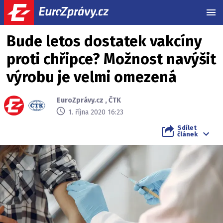
MEN
Bude letos dostatek vakcíny
proti chřipce? Možnost navýšit
výrobu je velmi omezená
EuroZprávy.cz
,
ČTK
1. října 2020 16:23
Sdílet
článek