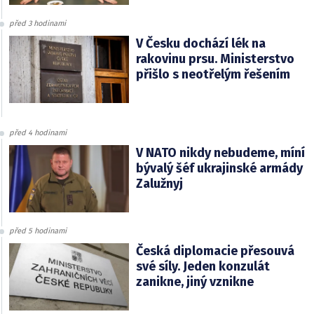
před 3 hodinami
V Česku dochází lék na
rakovinu prsu. Ministerstvo
přišlo s neotřelým řešením
před 4 hodinami
V NATO nikdy nebudeme, míní
bývalý šéf ukrajinské armády
Zalužnyj
před 5 hodinami
Česká diplomacie přesouvá
své síly. Jeden konzulát
zanikne, jiný vznikne