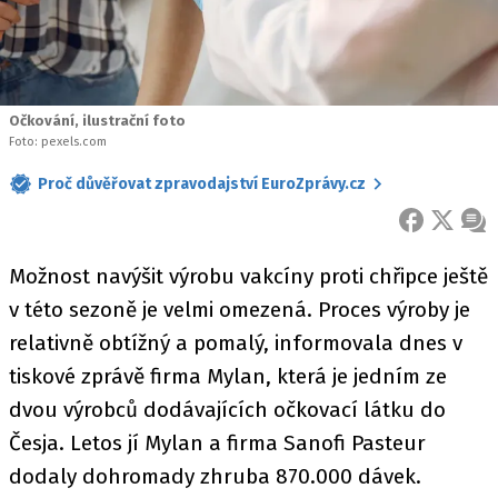
Očkování, ilustrační foto
Foto: pexels.com
Proč důvěřovat zpravodajství EuroZprávy.cz
FACEBOOK
X
ZPR
Možnost navýšit výrobu vakcíny proti chřipce ještě
v této sezoně je velmi omezená. Proces výroby je
relativně obtížný a pomalý, informovala dnes v
tiskové zprávě firma Mylan, která je jedním ze
dvou výrobců dodávajících očkovací látku do
Česja. Letos jí Mylan a firma Sanofi Pasteur
dodaly dohromady zhruba 870.000 dávek.