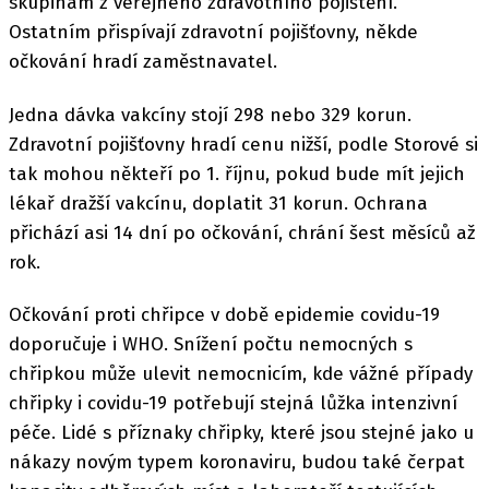
skupinám z veřejného zdravotního pojištění.
Ostatním přispívají zdravotní pojišťovny, někde
očkování hradí zaměstnavatel.
Jedna dávka vakcíny stojí 298 nebo 329 korun.
Zdravotní pojišťovny hradí cenu nižší, podle Storové si
tak mohou někteří po 1. říjnu, pokud bude mít jejich
lékař dražší vakcínu, doplatit 31 korun. Ochrana
přichází asi 14 dní po očkování, chrání šest měsíců až
rok.
Očkování proti chřipce v době epidemie covidu-19
doporučuje i WHO. Snížení počtu nemocných s
chřipkou může ulevit nemocnicím, kde vážné případy
chřipky i covidu-19 potřebují stejná lůžka intenzivní
péče. Lidé s příznaky chřipky, které jsou stejné jako u
nákazy novým typem koronaviru, budou také čerpat