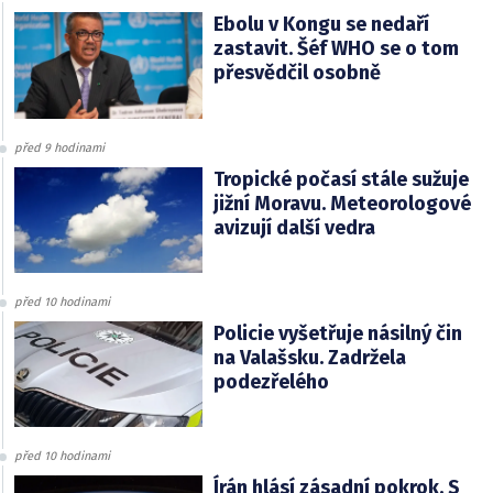
Ebolu v Kongu se nedaří
zastavit. Šéf WHO se o tom
přesvědčil osobně
před 9 hodinami
Tropické počasí stále sužuje
jižní Moravu. Meteorologové
avizují další vedra
před 10 hodinami
Policie vyšetřuje násilný čin
na Valašsku. Zadržela
podezřelého
před 10 hodinami
Írán hlásí zásadní pokrok. S