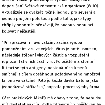
doporučení Světové zdravotnické organizace (WHO).
Aktualizuje se dvakrát ročně, jednou pro severní a
jednou pro jižní polokouli podle toho, jaké typy
chřipky odborníci očekávají, že budou v populaci
kolovat nejčastěji.
"Při zpracování nové vakcíny začíná výroba
pomnožením viru ve vejcích. Virus je poté usmrcen,
následuje štěpení virových částic a 'rozpuštění
reprezentativních částí viru'. Po očištění a sterilní
filtraci se tyto antigeny individuálních kmenů
smíchají s cílem dosáhnout požadovaného množství
kmenu ve vakcíně. Poté je každá dávka balena jako
jednorázová stříkačka," popsala proces výroby firma.
Část praktických lékařů má obavy z toho, že nebudou
mít dostatek vakcín. Podle zdravotních pojišťoven by