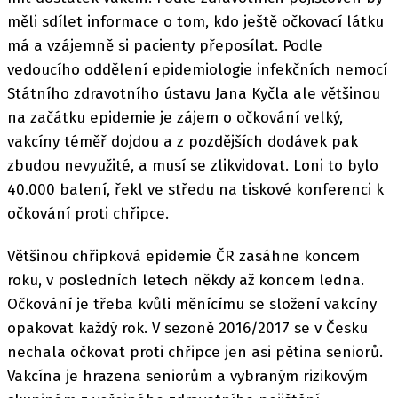
měli sdílet informace o tom, kdo ještě očkovací látku
má a vzájemně si pacienty přeposílat. Podle
vedoucího oddělení epidemiologie infekčních nemocí
Státního zdravotního ústavu Jana Kyčla ale většinou
na začátku epidemie je zájem o očkování velký,
vakcíny téměř dojdou a z pozdějších dodávek pak
zbudou nevyužité, a musí se zlikvidovat. Loni to bylo
40.000 balení, řekl ve středu na tiskové konferenci k
očkování proti chřipce.
Většinou chřipková epidemie ČR zasáhne koncem
roku, v posledních letech někdy až koncem ledna.
Očkování je třeba kvůli měnícímu se složení vakcíny
opakovat každý rok. V sezoně 2016/2017 se v Česku
nechala očkovat proti chřipce jen asi pětina seniorů.
Vakcína je hrazena seniorům a vybraným rizikovým