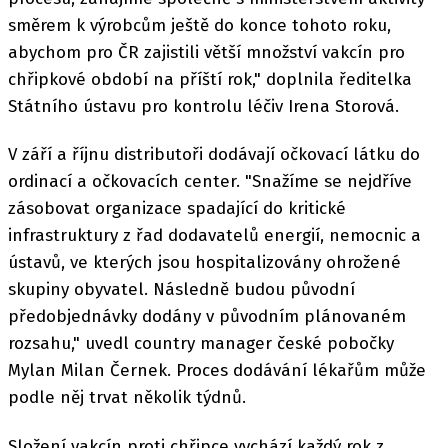
směrem k výrobcům ještě do konce tohoto roku,
abychom pro ČR zajistili větší množství vakcín pro
chřipkové období na příští rok," doplnila ředitelka
Státního ústavu pro kontrolu léčiv Irena Storová.
V září a říjnu distributoři dodávají očkovací látku do
ordinací a očkovacích center. "Snažíme se nejdříve
zásobovat organizace spadající do kritické
infrastruktury z řad dodavatelů energií, nemocnic a
ústavů, ve kterých jsou hospitalizovány ohrožené
skupiny obyvatel. Následně budou původní
předobjednávky dodány v původním plánovaném
rozsahu," uvedl country manager české pobočky
Mylan Milan Černek. Proces dodávání lékařům může
podle něj trvat několik týdnů.
Složení vakcín proti chřipce vychází každý rok z