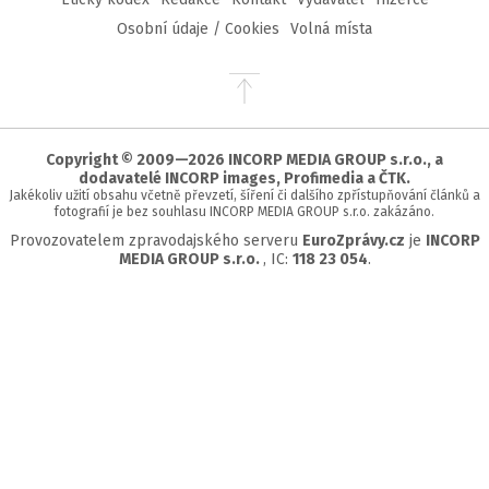
Osobní údaje / Cookies
Volná místa
Přejít
na
začátek
stránky
Copyright © 2009—2026 INCORP MEDIA GROUP s.r.o., a
dodavatelé INCORP images, Profimedia a ČTK.
Jakékoliv užití obsahu včetně převzetí, šíření či dalšího zpřístupňování článků a
fotografií je bez souhlasu INCORP MEDIA GROUP s.r.o. zakázáno.
Provozovatelem zpravodajského serveru
EuroZprávy.cz
je
INCORP
MEDIA GROUP s.r.o.
, IC:
118 23 054
.