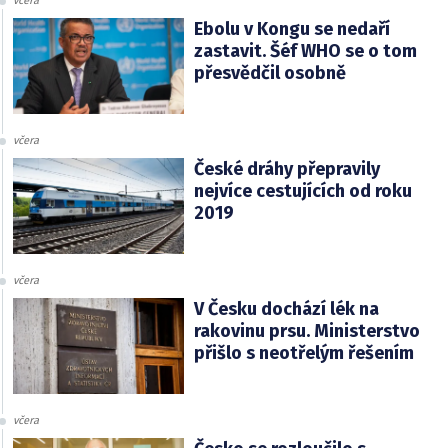
včera
Ebolu v Kongu se nedaří
zastavit. Šéf WHO se o tom
přesvědčil osobně
včera
České dráhy přepravily
nejvíce cestujících od roku
2019
včera
V Česku dochází lék na
rakovinu prsu. Ministerstvo
přišlo s neotřelým řešením
včera