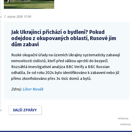
7. srpna 2026 17:09
Jak Ukrajinci přichází o bydlení? Pokud
odejdou z okupovaných oblastí, Rusové jim
dům zabaví
Ruské okupační úřady na územích Ukrajiny systematicky zabavují
nemovitosti civilistů, kteří před válkou uprchli do bezpečí.
Rozsáhlá investigativní analýza BBC Verify a BBC Russian
odhalila, že od roku 2024 bylo identifikováno k zabavení nebo již
přímo zkonfiskováno přes 34 tisíc domů a bytů.
Zdroj:
Libor Novák
DALŠÍ ZPRÁVY