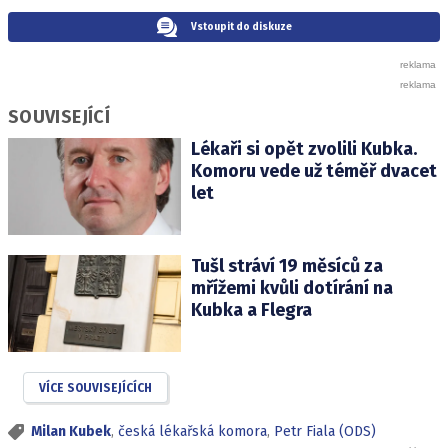
Vstoupit do diskuze
SOUVISEJÍCÍ
Lékaři si opět zvolili Kubka.
Komoru vede už téměř dvacet
let
Tušl stráví 19 měsíců za
mřížemi kvůli dotírání na
Kubka a Flegra
VÍCE SOUVISEJÍCÍCH
Milan Kubek
,
česká lékařská komora
,
Petr Fiala (ODS)