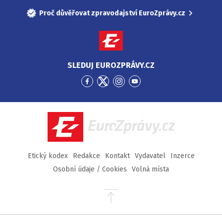
Proč důvěřovat zpravodajství EuroZprávy.cz
SLEDUJ EUROZPRÁVY.CZ
Přejít
Přejít
Přejít
Přejít
na
na
na
na
Facebook
Twitter
Instagram
YouTube
EuroZprávy.cz
Etický kodex
Redakce
Kontakt
Vydavatel
Inzerce
Osobní údaje / Cookies
Volná místa
Přejít
na
začátek
stránky