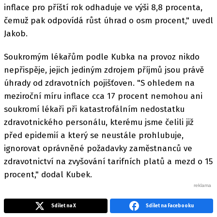
inflace pro příští rok odhaduje ve výši 8,8 procenta,
čemuž pak odpovídá růst úhrad o osm procent," uvedl
Jakob.
Soukromým lékařům podle Kubka na provoz nikdo
nepřispěje, jejich jediným zdrojem příjmů jsou právě
úhrady od zdravotních pojišťoven. "S ohledem na
meziroční míru inflace cca 17 procent nemohou ani
soukromí lékaři při katastrofálním nedostatku
zdravotnického personálu, kterému jsme čelili již
před epidemií a který se neustále prohlubuje,
ignorovat oprávněné požadavky zaměstnanců ve
zdravotnictví na zvyšování tarifních platů a mezd o 15
procent," dodal Kubek.
Sdílet na X
Sdílet na Facebooku