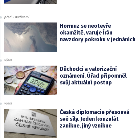
před 3 hodinami
Hormuz se neotevře
okamžitě, varuje Írán
navzdory pokroku v jednáních
včera
Důchodci a valorizační
oznámení. Úřad připomněl
svůj aktuální postup
včera
Česká diplomacie přesouvá
své síly. Jeden konzulát
zanikne, jiný vznikne