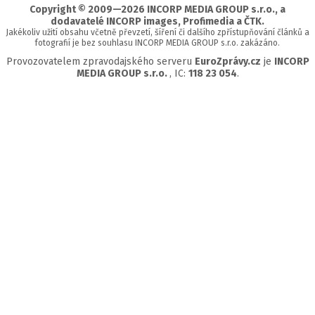
Copyright © 2009—2026 INCORP MEDIA GROUP s.r.o., a
dodavatelé INCORP images, Profimedia a ČTK.
Jakékoliv užití obsahu včetně převzetí, šíření či dalšího zpřístupňování článků a
fotografií je bez souhlasu INCORP MEDIA GROUP s.r.o. zakázáno.
Provozovatelem zpravodajského serveru
EuroZprávy.cz
je
INCORP
MEDIA GROUP s.r.o.
, IC:
118 23 054
.