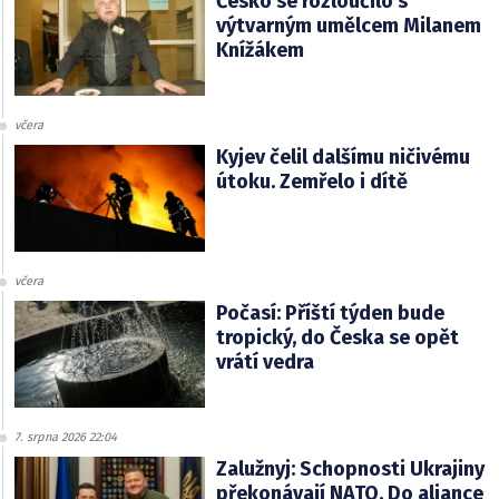
Česko se rozloučilo s
výtvarným umělcem Milanem
Knížákem
včera
Kyjev čelil dalšímu ničivému
útoku. Zemřelo i dítě
včera
Počasí: Příští týden bude
tropický, do Česka se opět
vrátí vedra
7. srpna 2026 22:04
Zalužnyj: Schopnosti Ukrajiny
překonávají NATO. Do aliance