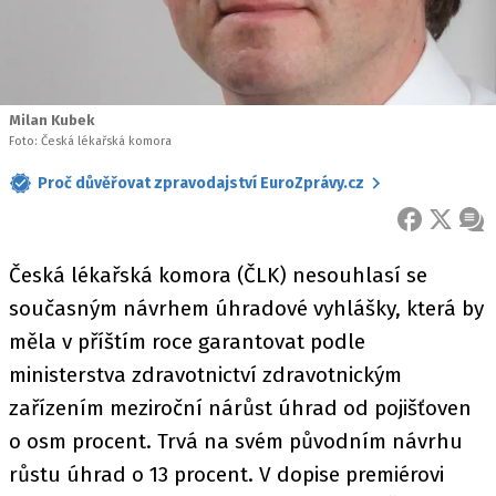
Milan Kubek
Foto: Česká lékařská komora
Proč důvěřovat zpravodajství EuroZprávy.cz
FACEBOOK
X
ZPR
Česká lékařská komora (ČLK) nesouhlasí se
současným návrhem úhradové vyhlášky, která by
měla v příštím roce garantovat podle
ministerstva zdravotnictví zdravotnickým
zařízením meziroční nárůst úhrad od pojišťoven
o osm procent. Trvá na svém původním návrhu
růstu úhrad o 13 procent. V dopise premiérovi