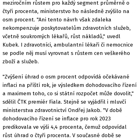
meziročním růstem pro každý segment průměrně o
čtyři procenta, ministerstvo ho následně zvýšilo na
osm procent. "Ani tento návrh však zdaleka
nekompenzuje poskytovatelům zdravotních služeb,
včetně soukromých lékařů, růst nákladů," uvedl
Kubek. I zdravotníci, ambulantní lékaři či nemocnice
se podle něj musí vyrovnat s růstem cen veškerého
zboží a služeb.
"Zvýšení úhrad o osm procent odpovídá očekávané
inflaci na příští rok, je výsledkem dohodovacího řízení
a maximem toho, co si státní rozpočet může dovolit,"
sdělil ČTK premiér Fiala. Stejně se vyjádřil i mluvčí
ministerstva zdravotnictví Ondřej Jakob. "V době
dohodovacího řízení se inflace pro rok 2023
predikovala ve výši 4,4 procenta, čemuž odpovídal
růst úhrad o čtyři procenta. V současné době se