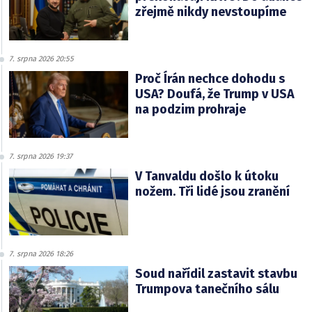
zřejmě nikdy nevstoupíme
7. srpna 2026 20:55
Proč Írán nechce dohodu s
USA? Doufá, že Trump v USA
na podzim prohraje
7. srpna 2026 19:37
V Tanvaldu došlo k útoku
nožem. Tři lidé jsou zranění
7. srpna 2026 18:26
Soud nařídil zastavit stavbu
Trumpova tanečního sálu