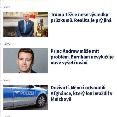
včera
Trump těžce nese výsledky
průzkumů. Realita je prý jiná
včera
Princ Andrew může mít
problém. Burnham nevylučuje
nové vyšetřování
včera
Doživotí. Němci odsoudili
Afghánce, který loni vraždil v
Mnichově