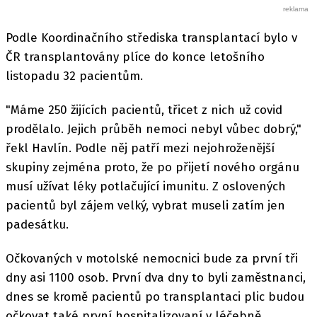
Podle Koordinačního střediska transplantací bylo v
ČR transplantovány plíce do konce letošního
listopadu 32 pacientům.
"Máme 250 žijících pacientů, třicet z nich už covid
prodělalo. Jejich průběh nemoci nebyl vůbec dobrý,"
řekl Havlín. Podle něj patří mezi nejohroženější
skupiny zejména proto, že po přijetí nového orgánu
musí užívat léky potlačující imunitu. Z oslovených
pacientů byl zájem velký, vybrat museli zatím jen
padesátku.
Očkovaných v motolské nemocnici bude za první tři
dny asi 1100 osob. První dva dny to byli zaměstnanci,
dnes se kromě pacientů po transplantaci plic budou
očkovat také první hospitalizovaní v léčebně