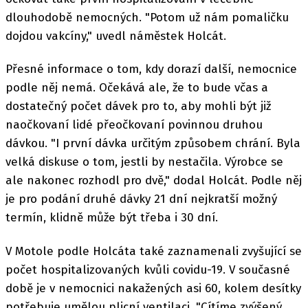
dlouhodobě nemocných. "Potom už nám pomaličku
dojdou vakcíny," uvedl náměstek Holcát.
Přesné informace o tom, kdy dorazí další, nemocnice
podle něj nemá. Očekává ale, že to bude včas a
dostatečný počet dávek pro to, aby mohli být již
naočkovaní lidé přeočkovaní povinnou druhou
dávkou. "I první dávka určitým způsobem chrání. Byla
velká diskuse o tom, jestli by nestačila. Výrobce se
ale nakonec rozhodl pro dvě," dodal Holcát. Podle něj
je pro podání druhé dávky 21 dní nejkratší možný
termín, klidně může být třeba i 30 dní.
V Motole podle Holcáta také zaznamenali zvyšující se
počet hospitalizovaných kvůli covidu-19. V současné
době je v nemocnici nakažených asi 60, kolem desítky
potřebuje umělou plicní ventilaci. "Cítíme zvýšený