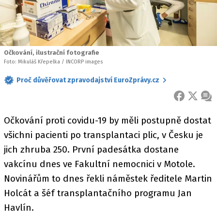
Očkování, ilustrační fotografie
Foto: Mikuláš Křepelka / INCORP images
Proč důvěřovat zpravodajství EuroZprávy.cz
FACEBOOK
X
ZPR
Očkování proti covidu-19 by měli postupně dostat
všichni pacienti po transplantaci plic, v Česku je
jich zhruba 250. První padesátka dostane
vakcínu dnes ve Fakultní nemocnici v Motole.
Novinářům to dnes řekli náměstek ředitele Martin
Holcát a šéf transplantačního programu Jan
Havlín.