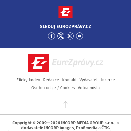
SLEDUJ EUROZPRÁVY.CZ
Přejít
Přejít
Přejít
Přejít
na
na
na
na
Facebook
Twitter
Instagram
YouTube
EuroZprávy.cz
Etický kodex
Redakce
Kontakt
Vydavatel
Inzerce
Osobní údaje / Cookies
Volná místa
Přejít
na
začátek
stránky
Copyright © 2009—2026 INCORP MEDIA GROUP s.r.o., a
dodavatelé INCORP images, Profimedia a ČTK.