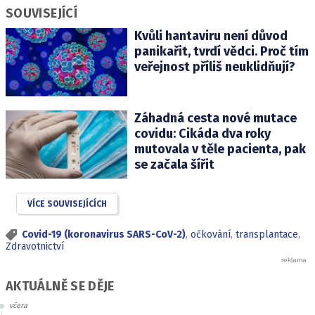
SOUVISEJÍCÍ
Kvůli hantaviru není důvod
panikařit, tvrdí vědci. Proč tím
veřejnost příliš neuklidňují?
Záhadná cesta nové mutace
covidu: Cikáda dva roky
mutovala v těle pacienta, pak
se začala šířit
VÍCE SOUVISEJÍCÍCH
Covid-19 (koronavirus SARS-CoV-2)
,
očkování
,
transplantace
,
Zdravotnictví
AKTUÁLNĚ SE DĚJE
včera