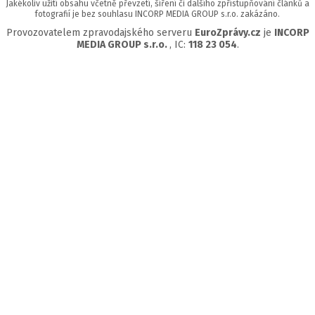
Jakékoliv užití obsahu včetně převzetí, šíření či dalšího zpřístupňování článků a
fotografií je bez souhlasu INCORP MEDIA GROUP s.r.o. zakázáno.
Provozovatelem zpravodajského serveru
EuroZprávy.cz
je
INCORP
MEDIA GROUP s.r.o.
, IC:
118 23 054
.