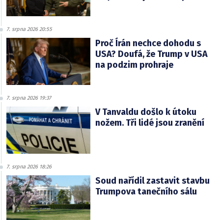
7. srpna 2026 20:55
Proč Írán nechce dohodu s
USA? Doufá, že Trump v USA
na podzim prohraje
7. srpna 2026 19:37
V Tanvaldu došlo k útoku
nožem. Tři lidé jsou zranění
7. srpna 2026 18:26
Soud nařídil zastavit stavbu
Trumpova tanečního sálu