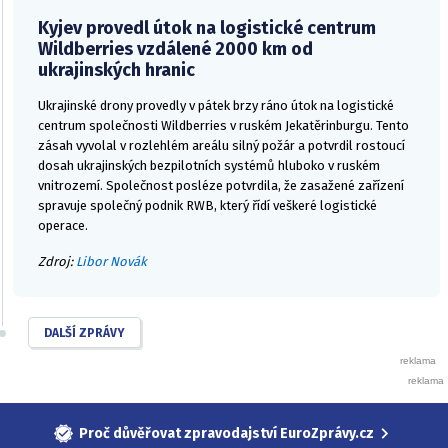
Kyjev provedl útok na logistické centrum
Wildberries vzdálené 2000 km od
ukrajinských hranic
Ukrajinské drony provedly v pátek brzy ráno útok na logistické
centrum společnosti Wildberries v ruském Jekatěrinburgu. Tento
zásah vyvolal v rozlehlém areálu silný požár a potvrdil rostoucí
dosah ukrajinských bezpilotních systémů hluboko v ruském
vnitrozemí. Společnost posléze potvrdila, že zasažené zařízení
spravuje společný podnik RWB, který řídí veškeré logistické
operace.
Zdroj:
Libor Novák
DALŠÍ ZPRÁVY
Proč důvěřovat zpravodajství EuroZprávy.cz