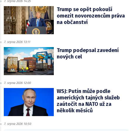
7. srpna 2026 14:25
Trump se opět pokouší
omezit novorozencům práva
na občanství
7. srpna 2026 13:11
Trump podepsal zavedení
nových cel
7. srpna 2026 12:00
WSJ: Putin může podle
amerických tajných služeb
zaútočit na NATO už za
několik měsíců
7. srpna 2026 10:50