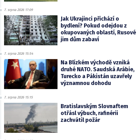
7. srpna 2026 17:09
Jak Ukrajinci přichází o
bydlení? Pokud odejdou z
okupovaných oblastí, Rusové
jim dům zabaví
7. srpna 2026 15:54
Na Blízkém východě vzniká
druhé NATO. Saudská Arábie,
Turecko a Pákistán uzavřely
významnou dohodu
7. srpna 2026 15:15
Bratislavským Slovnaftem
otřásl výbuch, rafinérii
zachvátil požár