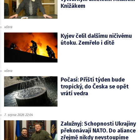
Knížákem
včera
Kyjev čelil dalšímu ničivému
útoku. Zemřelo i dítě
včera
Počasí: Příští týden bude
tropický, do Česka se opět
vrátí vedra
7. srpna 2026 22:04
Zalužnyj: Schopnosti Ukrajiny
překonávají NATO. Do aliance
zřejmě nikdy nevstoupíme