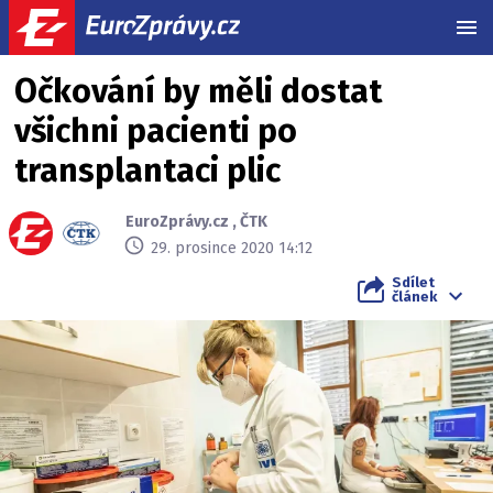
MEN
Očkování by měli dostat
všichni pacienti po
transplantaci plic
EuroZprávy.cz
,
ČTK
29. prosince 2020 14:12
Sdílet
článek