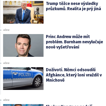
Trump těžce nese výsledky
průzkumů. Realita je prý jiná
včera
Princ Andrew může mít
problém. Burnham nevylučuje
nové vyšetřování
včera
Doživotí. Němci odsoudili
Afghánce, který loni vraždil v
Mnichově
včera