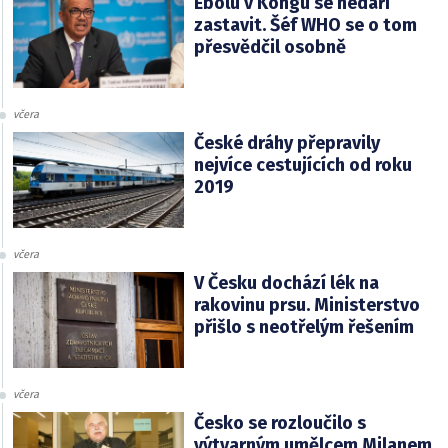
Ebolu v Kongu se nedaří
zastavit. Šéf WHO se o tom
přesvědčil osobně
včera
České dráhy přepravily
nejvíce cestujících od roku
2019
včera
V Česku dochází lék na
rakovinu prsu. Ministerstvo
přišlo s neotřelým řešením
včera
Česko se rozloučilo s
výtvarným umělcem Milanem