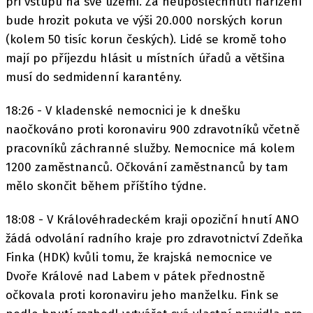
při vstupu na své území. Za neuposlechnutí nařízení
bude hrozit pokuta ve výši 20.000 norských korun
(kolem 50 tisíc korun českých). Lidé se kromě toho
mají po příjezdu hlásit u místních úřadů a většina
musí do sedmidenní karantény.
18:26 - V kladenské nemocnici je k dnešku
naočkováno proti koronaviru 900 zdravotníků včetně
pracovníků záchranné služby. Nemocnice má kolem
1200 zaměstnanců. Očkování zaměstnanců by tam
mělo skončit během příštího týdne.
18:08 - V Královéhradeckém kraji opoziční hnutí ANO
žádá odvolání radního kraje pro zdravotnictví Zdeňka
Finka (HDK) kvůli tomu, že krajská nemocnice ve
Dvoře Králové nad Labem v pátek přednostně
očkovala proti koronaviru jeho manželku. Fink se