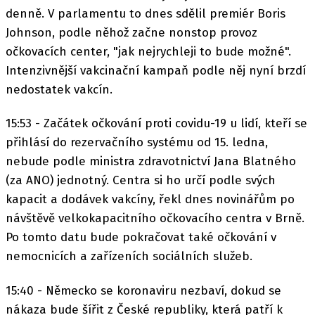
denně. V parlamentu to dnes sdělil premiér Boris
Johnson, podle něhož začne nonstop provoz
očkovacích center, "jak nejrychleji to bude možné".
Intenzivnější vakcinační kampaň podle něj nyní brzdí
nedostatek vakcín.
15:53 - Začátek očkování proti covidu-19 u lidí, kteří se
přihlásí do rezervačního systému od 15. ledna,
nebude podle ministra zdravotnictví Jana Blatného
(za ANO) jednotný. Centra si ho určí podle svých
kapacit a dodávek vakcíny, řekl dnes novinářům po
návštěvě velkokapacitního očkovacího centra v Brně.
Po tomto datu bude pokračovat také očkování v
nemocnicích a zařízeních sociálních služeb.
15:40 - Německo se koronaviru nezbaví, dokud se
nákaza bude šířit z České republiky, která patří k