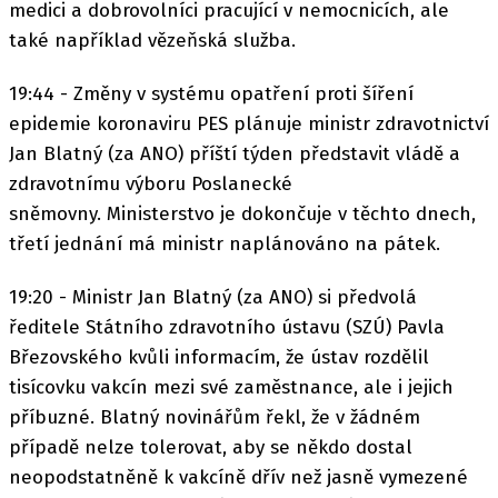
medici a dobrovolníci pracující v nemocnicích, ale
také například vězeňská služba.
19:44 - Změny v systému opatření proti šíření
epidemie koronaviru PES plánuje ministr zdravotnictví
Jan Blatný (za ANO) příští týden představit vládě a
zdravotnímu výboru Poslanecké
sněmovny. Ministerstvo je dokončuje v těchto dnech,
třetí jednání má ministr naplánováno na pátek.
19:20 - Ministr Jan Blatný (za ANO) si předvolá
ředitele Státního zdravotního ústavu (SZÚ) Pavla
Březovského kvůli informacím, že ústav rozdělil
tisícovku vakcín mezi své zaměstnance, ale i jejich
příbuzné. Blatný novinářům řekl, že v žádném
případě nelze tolerovat, aby se někdo dostal
neopodstatněně k vakcíně dřív než jasně vymezené