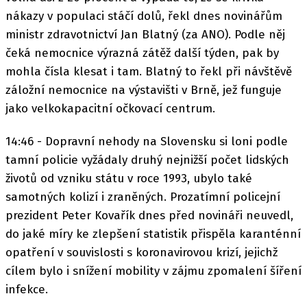
nákazy v populaci stáčí dolů, řekl dnes novinářům
ministr zdravotnictví Jan Blatný (za ANO). Podle něj
čeká nemocnice výrazná zátěž další týden, pak by
mohla čísla klesat i tam. Blatný to řekl při návštěvě
záložní nemocnice na výstavišti v Brně, jež funguje
jako velkokapacitní očkovací centrum.
14:46 - Dopravní nehody na Slovensku si loni podle
tamní policie vyžádaly druhý nejnižší počet lidských
životů od vzniku státu v roce 1993, ubylo také
samotných kolizí i zraněných. Prozatímní policejní
prezident Peter Kovařík dnes před novináři neuvedl,
do jaké míry ke zlepšení statistik přispěla karanténní
opatření v souvislosti s koronavirovou krizí, jejichž
cílem bylo i snížení mobility v zájmu zpomalení šíření
infekce.