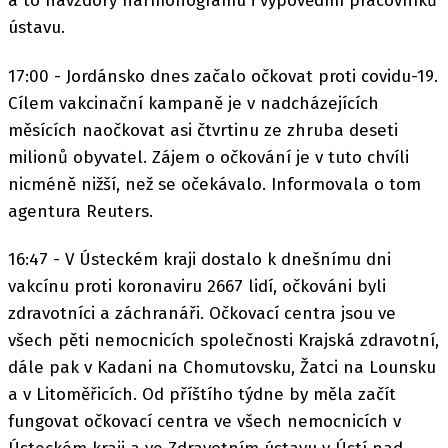
a to navzdory harmonogramu i výpovědím pracovníků
ústavu.
17:00 - Jordánsko dnes začalo očkovat proti covidu-19.
Cílem vakcinační kampaně je v nadcházejících
měsících naočkovat asi čtvrtinu ze zhruba deseti
milionů obyvatel. Zájem o očkování je v tuto chvíli
nicméně nižší, než se očekávalo. Informovala o tom
agentura Reuters.
16:47 - V Ústeckém kraji dostalo k dnešnímu dni
vakcínu proti koronaviru 2667 lidí, očkováni byli
zdravotníci a záchranáři. Očkovací centra jsou ve
všech pěti nemocnicích společnosti Krajská zdravotní,
dále pak v Kadani na Chomutovsku, Žatci na Lounsku
a v Litoměřicích. Od příštího týdne by měla začít
fungovat očkovací centra ve všech nemocnicích v