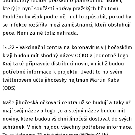
dlouholetý ředitel pražského pohřebního ústavu,
který je nyní součástí Správy pražských hřbitovů.
Problém by však podle něj mohlo způsobit, pokud by
se infekce rozšířila mezi zaměstnanci, kteří obsluhují
pece. Není za ně totiž náhrada.
14:22 - Vakcinační centra na koronavirus v Jihočeském
kraji budou mít shodný název OČKO a jednotné logo.
Kraj také připravuje distribuci novin, v nichž budou
potřebné informace k projektu. Uvedl to na svém
twitterovém účtu jihočeský hejtman Martin Kuba
(ODS).
Naše jihočeská očkovací centra už se budují a taky už
mají svůj název a logo. Jo a stejný název budou mít
noviny, které budou všichni Jihočeši dostávat do svých
schránek. V nich najdou všechny potřebné informace.