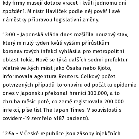
kdy firmy musejí dotace vracet i kvůli jednomu dni
zpoždění. Ministr Havlíček podle něj pověřil své
náměstky přípravou legislativní změny.
13:00 - Japonská vláda dnes rozšířila nouzový stav,
který minulý týden kvůli vyšším přírůstkům
koronavirových infekcí vyhlásila pro metropolitní
oblast Tokia. Nově se týká dalších sedmi prefektur
včetně velkých měst jako Ósaka nebo Kjóto,
informovala agentura Reuters. Celkový počet
potvrzených případů koronaviru od počátku epidemie
dnes v Japonsku překonal hranici 300.000, a to
zhruba měsíc poté, co země registrovala 200.000
infekcí, píše list The Japan Times. V souvislosti s
covidem-19 zemřelo 4187 pacientů.
12:54 - V České republice jsou zásoby injekčních