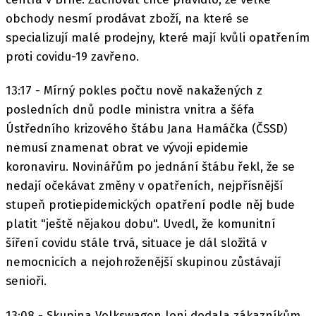
obchody nesmí prodávat zboží, na které se
specializují malé prodejny, které mají kvůli opatřením
proti covidu-19 zavřeno.
13:17 - Mírný pokles počtu nově nakažených z
posledních dnů podle ministra vnitra a šéfa
Ústředního krizového štábu Jana Hamáčka (ČSSD)
nemusí znamenat obrat ve vývoji epidemie
koronaviru. Novinářům po jednání štábu řekl, že se
nedají očekávat změny v opatřeních, nejpřísnější
stupeň protiepidemických opatření podle něj bude
platit "ještě nějakou dobu". Uvedl, že komunitní
šíření covidu stále trvá, situace je dál složitá v
nemocnicích a nejohroženější skupinou zůstávají
senioři.
13:08 - Skupina Volkswagen loni dodala zákazníkům