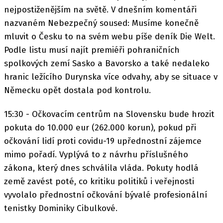
nejpostiženějším na světě. V dnešním komentáři
nazvaném Nebezpečný soused: Musíme konečně
mluvit o Česku to na svém webu píše deník Die Welt.
Podle listu musí najít premiéři pohraničních
spolkových zemí Sasko a Bavorsko a také nedaleko
hranic ležícího Durynska více odvahy, aby se situace v
Německu opět dostala pod kontrolu.
15:30 - Očkovacím centrům na Slovensku bude hrozit
pokuta do 10.000 eur (262.000 korun), pokud při
očkování lidí proti covidu-19 upřednostní zájemce
mimo pořadí. Vyplývá to z návrhu příslušného
zákona, který dnes schválila vláda. Pokuty hodlá
země zavést poté, co kritiku politiků i veřejnosti
vyvolalo přednostní očkování bývalé profesionální
tenistky Dominiky Cibulkové.