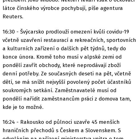
látce čínského výrobce pochybují, píše agentura
Reuters.
16:30 - Švýcarsko prodlouží omezení kvůli covidu-19
včetně uzavření restaurací a rekreačních, sportovních
a kulturních zařízení o dalších pět týdnů, tedy do
konce února. Kromě toho musí v alpské zemi od
pondělí zavřít obchody, které neprodávají zboží
denní potřeby. Ze současných deseti na pět, včetně
dětí, se má snížit nejvyšší povolený počet účastníků
soukromých setkání. Zaměstnavatelé musí od
pondělí nařídit zaměstnancům práci z domova tam,
kde je to možné.
16:24 - Rakousko od půlnoci uzavře 45 menších
hraničních přechodů s Českem a Slovenskem. S
odvoláním na nařízení ministerstva vnitra o tom