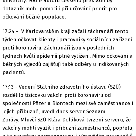
univerzity. Podle autorů českého překladu by
dotazník mohl pomoci i při určování priorit pro
očkování běžné populace.
17:24 - V Karlovarském kraji začali záchranáři tento
týden očkovat klienty i pracovníky sociálních zařízení
proti koronaviru. Záchranáři jsou v posledních
týdnech kvůli epidemii plně vytíženi. Mimo očkování a
běžných výjezdů zajišťují také odběry u indikovaných
pacientů.
17:13 - Vedení Státního zdravotního ústavu (SZÚ)
rozdělilo tisícovku vakcín proti koronaviru od
společností Pfizer a Biontech mezi své zaměstnance i
jejich příbuzné, uvedl dnes server Seznam
Zprávy. Mluvčí SZÚ Klára Doláková tvrzení serveru, že
vakcíny mohli využít i příbuzní zaměstnanců, popřela,