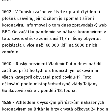
16:12 - V Tunisku začne ve čtvrtek platit čtyřdenní
plošná uzávěra, jejímž cílem je zpomalit šíření
koronaviru. Informoval o tom dnes zpravodajský web
BBC. Od začátku pandemie se nákaza koronavirem v
této severoafrické zemi s asi 11,7 miliony obyvatel
prokázala u více než 160.000 lidí, na 5000 z nich
zemřelo.
16:10 - Ruský prezident Vladimir Putin dnes nařídil
začít od příštího týdne s hromadným očkováním
všech kategorií obyvatel proti covidu-19. Toto
očkování podle místopředsedkyně vlády Taťjany
Golikovové začne v pondělí 18. ledna.
15:58 - Vzhledem k vysokým přírůstkům nakažených
koronavirem se Británie brzy chystá očkovat 24 hodin