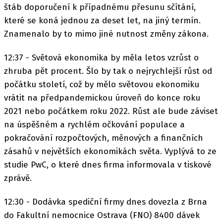
štáb doporučení k případnému přesunu sčítání,
které se koná jednou za deset let, na jiný termín.
Znamenalo by to mimo jiné nutnost změny zákona.
12:37 - Světová ekonomika by měla letos vzrůst o
zhruba pět procent. Šlo by tak o nejrychlejší růst od
počátku století, což by mělo světovou ekonomiku
vrátit na předpandemickou úroveň do konce roku
2021 nebo počátkem roku 2022. Růst ale bude záviset
na úspěšném a rychlém očkování populace a
pokračování rozpočtových, měnových a finančních
zásahů v největších ekonomikách světa. Vyplývá to ze
studie PwC, o které dnes firma informovala v tiskové
zprávě.
12:30 - Dodávka spediční firmy dnes dovezla z Brna
do Fakultní nemocnice Ostrava (FNO) 8400 dávek