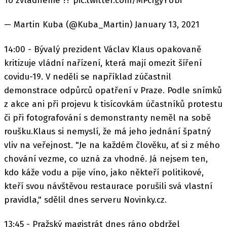
To zvládneme ?? pic.twitter.com/MPcfgyYUbi
— Martin Kuba (@Kuba_Martin) January 13, 2021
14:00 - Bývalý prezident Václav Klaus opakovaně
kritizuje vládní nařízení, která mají omezit šíření
covidu-19. V neděli se například zúčastnil
demonstrace odpůrců opatření v Praze. Podle snímků
z akce ani při projevu k tisícovkám účastníků protestu
či při fotografování s demonstranty neměl na sobě
roušku.Klaus si nemyslí, že má jeho jednání špatný
vliv na veřejnost. "Je na každém člověku, ať si z mého
chování vezme, co uzná za vhodné. Já nejsem ten,
kdo káže vodu a pije víno, jako někteří politikové,
kteří svou návštěvou restaurace porušili svá vlastní
pravidla," sdělil dnes serveru Novinky.cz.
13:45 - Pražský magistrát dnes ráno obdržel