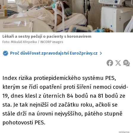
Lékaři a sestry pečují o pacienty s koronavirem
Foto: Mikuláš Křepelka / INCORP images
Proč důvěřovat zpravodajství EuroZprávy.cz
FACEBOOK
X
ZPR
Index rizika protiepidemického systému PES,
kterým se řídí opatření proti šíření nemoci covid-
19, dnes klesl z úterních 84 bodů na 81 bodů ze
sta. Je tak nejnižší od začátku roku, ačkoli se
stále drží na úrovni nejvyššího, pátého stupně
pohotovosti PES.