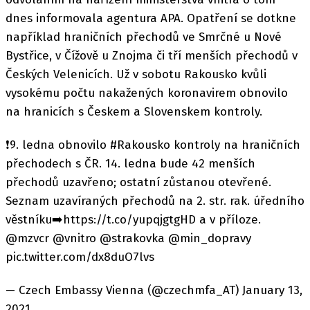
dnes informovala agentura APA. Opatření se dotkne
například hraničních přechodů ve Smrčné u Nové
Bystřice, v Čížově u Znojma či tří menších přechodů v
Českých Velenicích. Už v sobotu Rakousko kvůli
vysokému počtu nakažených koronavirem obnovilo
na hranicích s Českem a Slovenskem kontroly.
❗️9. ledna obnovilo #Rakousko kontroly na hraničních
přechodech s ČR. 14. ledna bude 42 menších
přechodů uzavřeno; ostatní zůstanou otevřené.
Seznam uzavíraných přechodů na 2. str. rak. úředního
věstníku➡️https://t.co/yupqjgtgHD a v příloze.
@mzvcr @vnitro @strakovka @min_dopravy
pic.twitter.com/dx8duO7lvs
— Czech Embassy Vienna (@czechmfa_AT) January 13,
2021