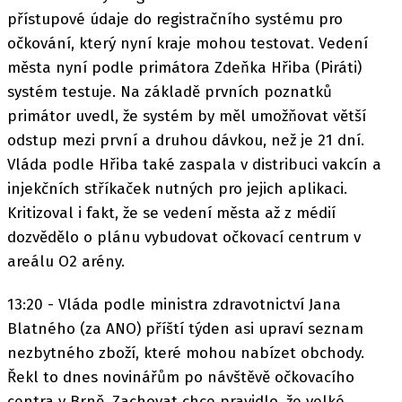
přístupové údaje do registračního systému pro
očkování, který nyní kraje mohou testovat. Vedení
města nyní podle primátora Zdeňka Hřiba (Piráti)
systém testuje. Na základě prvních poznatků
primátor uvedl, že systém by měl umožňovat větší
odstup mezi první a druhou dávkou, než je 21 dní.
Vláda podle Hřiba také zaspala v distribuci vakcín a
injekčních stříkaček nutných pro jejich aplikaci.
Kritizoval i fakt, že se vedení města až z médií
dozvědělo o plánu vybudovat očkovací centrum v
areálu O2 arény.
13:20 - Vláda podle ministra zdravotnictví Jana
Blatného (za ANO) příští týden asi upraví seznam
nezbytného zboží, které mohou nabízet obchody.
Řekl to dnes novinářům po návštěvě očkovacího
centra v Brně. Zachovat chce pravidlo, že velké