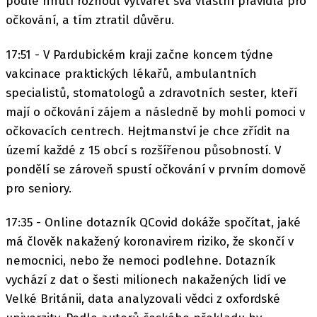
podle hnutí rozhodl vytvářet svá vlastní pravidla pro
očkování, a tím ztratil důvěru.
17:51 - V Pardubickém kraji začne koncem týdne
vakcinace praktických lékařů, ambulantních
specialistů, stomatologů a zdravotních sester, kteří
mají o očkování zájem a následně by mohli pomoci v
očkovacích centrech. Hejtmanství je chce zřídit na
území každé z 15 obcí s rozšířenou působností. V
pondělí se zároveň spustí očkování v prvním domově
pro seniory.
17:35 - Online dotazník QCovid dokáže spočítat, jaké
má člověk nakažený koronavirem riziko, že skončí v
nemocnici, nebo že nemoci podlehne. Dotazník
vychází z dat o šesti milionech nakažených lidí ve
Velké Británii, data analyzovali vědci z oxfordské