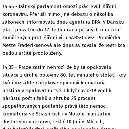
14:45 - Dánský parlament omezí práci kvůli šíření
koronaviru. Přeruší mimo jiné debatu o několika
zákonech, informovala dnes agentura DPA. V Dánsku
platí prozatím do 17. ledna řada přísných opatření
zaměřených proti šíření viru SARS-CoV-2. Premiérka
Mette Frederiksenová ale dnes avizovala, že restrikce
budou určitě prodlouženy.
14:35 - Praze zatím nehrozí, že by se opakovala
situace z druhé poloviny 80. let minulého století, kdy
kvůli rozsáhlé chřipkové epidemii krematoria
nestíhala spalovat mrtvé. I když covid-19 vedl k
nárůstu počtu žehů a zhruba 25 procent
zpopelňovaných podlehlo právě této nemoci,
krematoria ve Strašnicích i v Motole mají zatím
dostatečnou rezervu, řekl ČTK Julius Mlčoch,