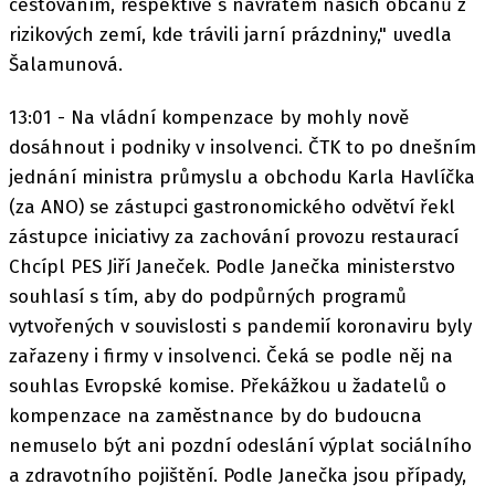
cestováním, respektive s návratem našich občanů z
rizikových zemí, kde trávili jarní prázdniny," uvedla
Šalamunová.
13:01 - Na vládní kompenzace by mohly nově
dosáhnout i podniky v insolvenci. ČTK to po dnešním
jednání ministra průmyslu a obchodu Karla Havlíčka
(za ANO) se zástupci gastronomického odvětví řekl
zástupce iniciativy za zachování provozu restaurací
Chcípl PES Jiří Janeček. Podle Janečka ministerstvo
souhlasí s tím, aby do podpůrných programů
vytvořených v souvislosti s pandemií koronaviru byly
zařazeny i firmy v insolvenci. Čeká se podle něj na
souhlas Evropské komise. Překážkou u žadatelů o
kompenzace na zaměstnance by do budoucna
nemuselo být ani pozdní odeslání výplat sociálního
a zdravotního pojištění. Podle Janečka jsou případy,