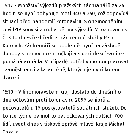
15:17 - Množství výjezdů pražských záchranářů za 24
hodin se nyní pohybuje mezi 340 a 350, což odpovídá
situací před pandemií koronaviru. S onemocněním
covid-19 souvisí zhruba pětina výjezdů. V rozhovoru s
ČTK to dnes řekl ředitel záchranné služby Petr
Kolouch. Záchranáři se podle něj nyní na základě
dohody s nemocnicemi očkují a s dezinfekcí sanitek
pomáhá armáda. V případě potřeby mohou pracovat
i zaměstnanci v karanténě, kterých je nyní kolem
dvaceti.
15:10 - V Jihomoravském kraji dostalo do dnešního
dne očkování proti koronaviru 2099 seniorů a
pečovatelů u 19 poskytovatelů sociálních služeb. Do
konce týdne by mohlo být očkovaných dalších 700
lidí, uvedl dnes v tiskové zprávě mluvčí kraje Michal
Cagala.