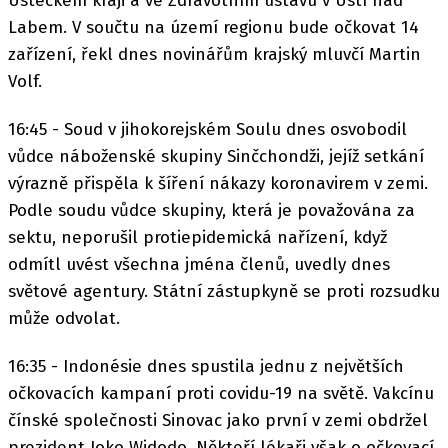
Ústeckém kraji a ve Zdravotním ústavu v Ústí nad
Labem. V součtu na území regionu bude očkovat 14
zařízení, řekl dnes novinářům krajský mluvčí Martin
Volf.
16:45 - Soud v jihokorejském Soulu dnes osvobodil
vůdce náboženské skupiny Sinčchondži, jejíž setkání
výrazně přispěla k šíření nákazy koronavirem v zemi.
Podle soudu vůdce skupiny, která je považována za
sektu, neporušil protiepidemická nařízení, když
odmítl uvést všechna jména členů, uvedly dnes
světové agentury. Státní zástupkyně se proti rozsudku
může odvolat.
16:35 - Indonésie dnes spustila jednu z největších
očkovacích kampaní proti covidu-19 na světě. Vakcínu
čínské společnosti Sinovac jako první v zemi obdržel
prezident Joko Widodo. Někteří lékaři však o očkovací