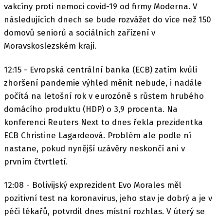
vakcíny proti nemoci covid-19 od firmy Moderna. V
následujících dnech se bude rozvážet do více než 150
domovů seniorů a sociálních zařízení v
Moravskoslezském kraji.
12:15 - Evropská centrální banka (ECB) zatím kvůli
zhoršení pandemie výhled měnit nebude, i nadále
počítá na letošní rok v eurozóně s růstem hrubého
domácího produktu (HDP) o 3,9 procenta. Na
konferenci Reuters Next to dnes řekla prezidentka
ECB Christine Lagardeová. Problém ale podle ní
nastane, pokud nynější uzávěry neskončí ani v
prvním čtvrtletí.
12:08 - Bolivijský exprezident Evo Morales měl
pozitivní test na koronavirus, jeho stav je dobrý a je v
péči lékařů, potvrdil dnes místní rozhlas. V úterý se