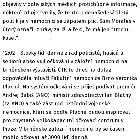
objevily v bolivijských médiích protichůdné informace,
některé zdroje tvrdily, že tento jedenašedesátiletý
politik je v nemocnici se zápalem plic. Sám Morales v
úterý označil zprávy za lži a řekl, že má jen "trochu
kašel".
12:02 - Stovky lidí denně z řad policistů, hasičů a
seniorů absolvují očkování v záložní nemocnici na
brněnském výstavišti. ČTK to dnes na dotaz
odpověděla mluvčí Fakultní nemocnice Brno Veronika
Plachá. Na systém očkování se přijel podívat premiér
Andrej Babiš (ANO), ministr zdravotnictví Jan Blatný
(za ANO) a také zástupci Ústřední vojenské
nemocnice, kteří se podle Plaché budou inspirovat
pro chystané velkokapacitní očkovací centrum v
Praze. V brněnské záložní nemocnici by se časem
mohlo očkovat až 3000 lidí denně.