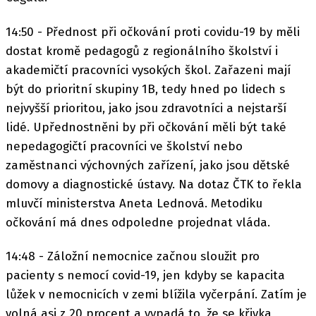
14:50 - Přednost při očkování proti covidu-19 by měli
dostat kromě pedagogů z regionálního školství i
akademičtí pracovníci vysokých škol. Zařazeni mají
být do prioritní skupiny 1B, tedy hned po lidech s
nejvyšší prioritou, jako jsou zdravotníci a nejstarší
lidé. Upřednostněni by při očkování měli být také
nepedagogičtí pracovníci ve školství nebo
zaměstnanci výchovných zařízení, jako jsou dětské
domovy a diagnostické ústavy. Na dotaz ČTK to řekla
mluvčí ministerstva Aneta Lednová. Metodiku
očkování má dnes odpoledne projednat vláda.
14:48 - Záložní nemocnice začnou sloužit pro
pacienty s nemocí covid-19, jen kdyby se kapacita
lůžek v nemocnicích v zemi blížila vyčerpání. Zatím je
volná asi z 20 procent a vypadá to, že se křivka