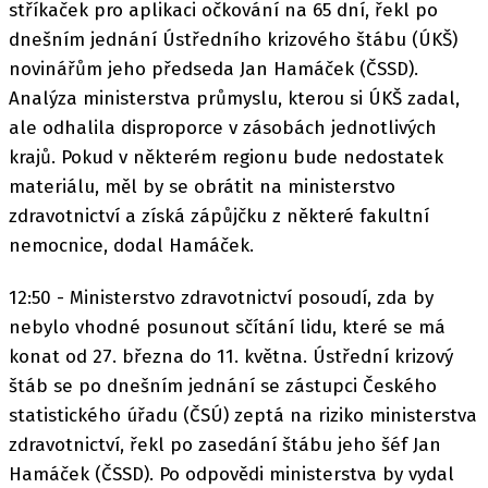
stříkaček pro aplikaci očkování na 65 dní, řekl po
dnešním jednání Ústředního krizového štábu (ÚKŠ)
novinářům jeho předseda Jan Hamáček (ČSSD).
Analýza ministerstva průmyslu, kterou si ÚKŠ zadal,
ale odhalila disproporce v zásobách jednotlivých
krajů. Pokud v některém regionu bude nedostatek
materiálu, měl by se obrátit na ministerstvo
zdravotnictví a získá zápůjčku z některé fakultní
nemocnice, dodal Hamáček.
12:50 - Ministerstvo zdravotnictví posoudí, zda by
nebylo vhodné posunout sčítání lidu, které se má
konat od 27. března do 11. května. Ústřední krizový
štáb se po dnešním jednání se zástupci Českého
statistického úřadu (ČSÚ) zeptá na riziko ministerstva
zdravotnictví, řekl po zasedání štábu jeho šéf Jan
Hamáček (ČSSD). Po odpovědi ministerstva by vydal