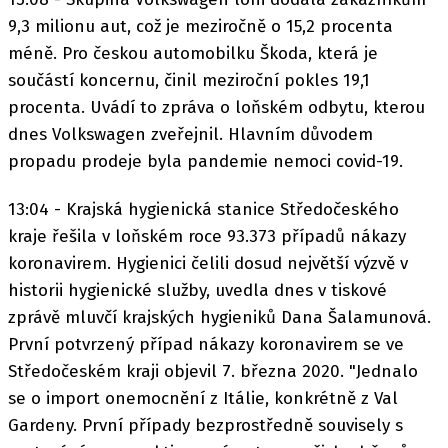
9,3 milionu aut, což je meziročně o 15,2 procenta
méně. Pro českou automobilku Škoda, která je
součástí koncernu, činil meziroční pokles 19,1
procenta. Uvádí to zpráva o loňském odbytu, kterou
dnes Volkswagen zveřejnil. Hlavním důvodem
propadu prodeje byla pandemie nemoci covid-19.
13:04 - Krajská hygienická stanice Středočeského
kraje řešila v loňském roce 93.373 případů nákazy
koronavirem. Hygienici čelili dosud největší výzvě v
historii hygienické služby, uvedla dnes v tiskové
zprávě mluvčí krajských hygieniků Dana Šalamunová.
První potvrzený případ nákazy koronavirem se ve
Středočeském kraji objevil 7. března 2020. "Jednalo
se o import onemocnění z Itálie, konkrétně z Val
Gardeny. První případy bezprostředně souvisely s