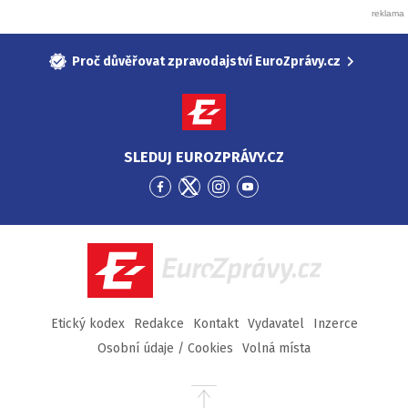
Proč důvěřovat zpravodajství EuroZprávy.cz
SLEDUJ EUROZPRÁVY.CZ
Přejít
Přejít
Přejít
Přejít
na
na
na
na
Facebook
Twitter
Instagram
YouTube
EuroZprávy.cz
Etický kodex
Redakce
Kontakt
Vydavatel
Inzerce
Osobní údaje / Cookies
Volná místa
Přejít
na