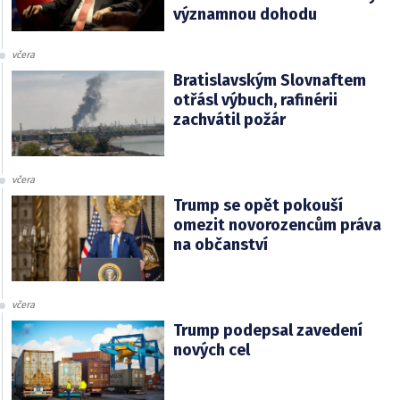
významnou dohodu
včera
Bratislavským Slovnaftem
otřásl výbuch, rafinérii
zachvátil požár
včera
Trump se opět pokouší
omezit novorozencům práva
na občanství
včera
Trump podepsal zavedení
nových cel