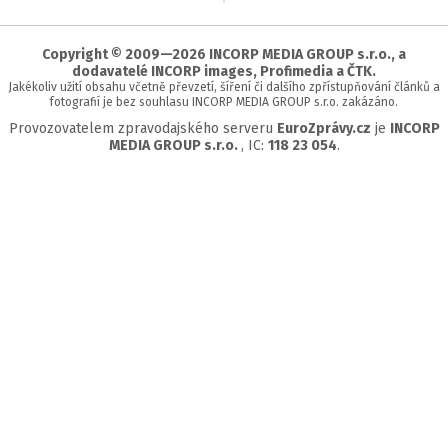
začátek
stránky
Copyright © 2009—2026 INCORP MEDIA GROUP s.r.o., a
dodavatelé INCORP images, Profimedia a ČTK.
Jakékoliv užití obsahu včetně převzetí, šíření či dalšího zpřístupňování článků a
fotografií je bez souhlasu INCORP MEDIA GROUP s.r.o. zakázáno.
Provozovatelem zpravodajského serveru
EuroZprávy.cz
je
INCORP
MEDIA GROUP s.r.o.
, IC:
118 23 054
.