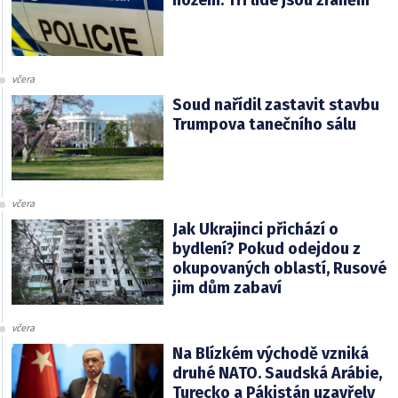
včera
Soud nařídil zastavit stavbu
Trumpova tanečního sálu
včera
Jak Ukrajinci přichází o
bydlení? Pokud odejdou z
okupovaných oblastí, Rusové
jim dům zabaví
včera
Na Blízkém východě vzniká
druhé NATO. Saudská Arábie,
Turecko a Pákistán uzavřely