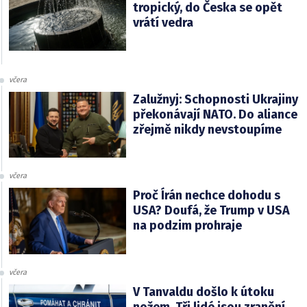
tropický, do Česka se opět
vrátí vedra
včera
Zalužnyj: Schopnosti Ukrajiny
překonávají NATO. Do aliance
zřejmě nikdy nevstoupíme
včera
Proč Írán nechce dohodu s
USA? Doufá, že Trump v USA
na podzim prohraje
včera
V Tanvaldu došlo k útoku
nožem. Tři lidé jsou zranění