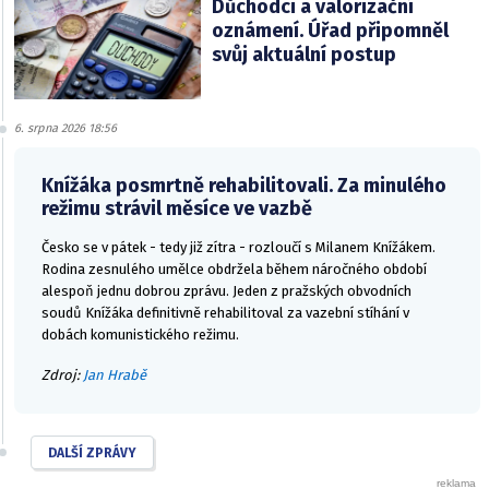
Důchodci a valorizační
oznámení. Úřad připomněl
svůj aktuální postup
6. srpna 2026 18:56
Knížáka posmrtně rehabilitovali. Za minulého
režimu strávil měsíce ve vazbě
Česko se v pátek - tedy již zítra - rozloučí s Milanem Knížákem.
Rodina zesnulého umělce obdržela během náročného období
alespoň jednu dobrou zprávu. Jeden z pražských obvodních
soudů Knížáka definitivně rehabilitoval za vazební stíhání v
dobách komunistického režimu.
Zdroj:
Jan Hrabě
DALŠÍ ZPRÁVY