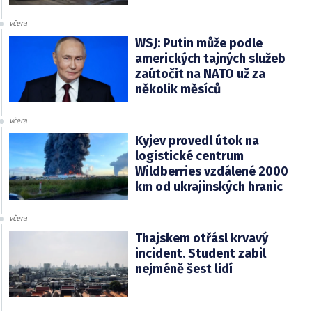
včera
WSJ: Putin může podle
amerických tajných služeb
zaútočit na NATO už za
několik měsíců
včera
Kyjev provedl útok na
logistické centrum
Wildberries vzdálené 2000
km od ukrajinských hranic
včera
Thajskem otřásl krvavý
incident. Student zabil
nejméně šest lidí