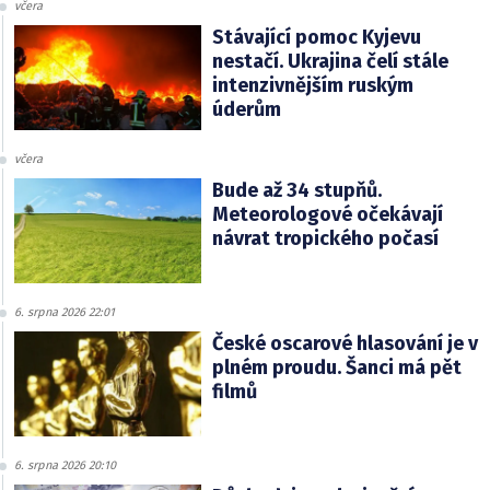
včera
Stávající pomoc Kyjevu
nestačí. Ukrajina čelí stále
intenzivnějším ruským
úderům
včera
Bude až 34 stupňů.
Meteorologové očekávají
návrat tropického počasí
6. srpna 2026 22:01
České oscarové hlasování je v
plném proudu. Šanci má pět
filmů
6. srpna 2026 20:10