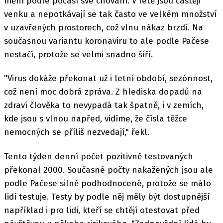
mění podle počasí své chování. V létě jsou častěji
venku a nepotkávají se tak často ve velkém množství
v uzavřených prostorech, což vlnu nákaz brzdí. Na
současnou variantu koronaviru to ale podle Pačese
nestačí, protože se velmi snadno šíří.
"Virus dokáže překonat už i letní období, sezónnost,
což není moc dobrá zpráva. Z hlediska dopadů na
zdraví člověka to nevypadá tak špatně, i v zemích,
kde jsou s vlnou napřed, vidíme, že čísla těžce
nemocných se příliš nezvedají," řekl.
Tento týden denní počet pozitivně testovaných
překonal 2000. Současné počty nakažených jsou ale
podle Pačese silně podhodnocené, protože se málo
lidí testuje. Testy by podle něj měly být dostupnější
například i pro lidi, kteří se chtějí otestovat před