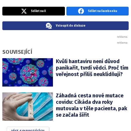
Sdílet na X
Sdílet na Facebooku
Vstoupit do diskuze
SOUVISEJÍCÍ
Kvůli hantaviru není důvod
panikařit, tvrdí vědci. Proč tím
veřejnost příliš neuklidňují?
Záhadná cesta nové mutace
covidu: Cikáda dva roky
mutovala v těle pacienta, pak
se začala šířit