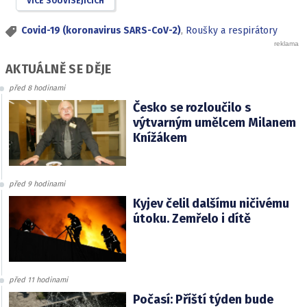
VÍCE SOUVISEJÍCÍCH
Covid-19 (koronavirus SARS-CoV-2)
,
Roušky a respirátory
AKTUÁLNĚ SE DĚJE
před 8 hodinami
Česko se rozloučilo s
výtvarným umělcem Milanem
Knížákem
před 9 hodinami
Kyjev čelil dalšímu ničivému
útoku. Zemřelo i dítě
před 11 hodinami
Počasí: Příští týden bude