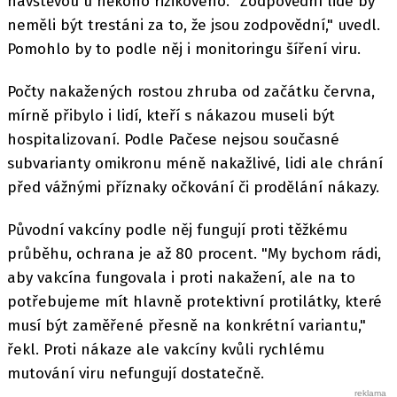
návštěvou u někoho rizikového. "Zodpovědní lidé by
neměli být trestáni za to, že jsou zodpovědní," uvedl.
Pomohlo by to podle něj i monitoringu šíření viru.
Počty nakažených rostou zhruba od začátku června,
mírně přibylo i lidí, kteří s nákazou museli být
hospitalizovaní. Podle Pačese nejsou současné
subvarianty omikronu méně nakažlivé, lidi ale chrání
před vážnými příznaky očkování či prodělání nákazy.
Původní vakcíny podle něj fungují proti těžkému
průběhu, ochrana je až 80 procent. "My bychom rádi,
aby vakcína fungovala i proti nakažení, ale na to
potřebujeme mít hlavně protektivní protilátky, které
musí být zaměřené přesně na konkrétní variantu,"
řekl. Proti nákaze ale vakcíny kvůli rychlému
mutování viru nefungují dostatečně.