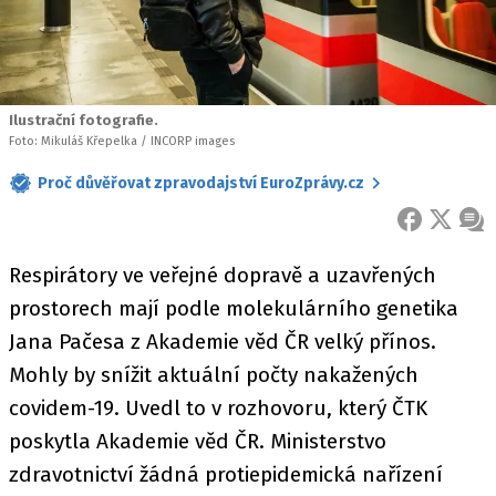
Ilustrační fotografie.
Foto: Mikuláš Křepelka / INCORP images
Proč důvěřovat zpravodajství EuroZprávy.cz
FACEBOOK
X
ZPR
Respirátory ve veřejné dopravě a uzavřených
prostorech mají podle molekulárního genetika
Jana Pačesa z Akademie věd ČR velký přínos.
Mohly by snížit aktuální počty nakažených
covidem-19. Uvedl to v rozhovoru, který ČTK
poskytla Akademie věd ČR. Ministerstvo
zdravotnictví žádná protiepidemická nařízení