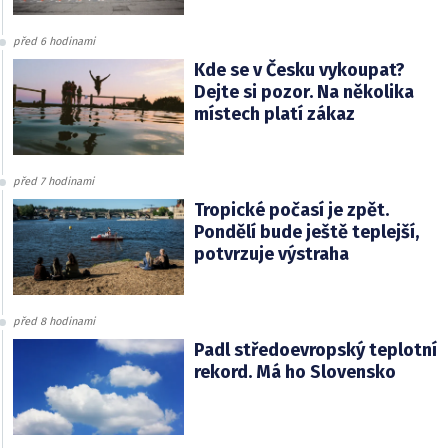
před 6 hodinami
Kde se v Česku vykoupat?
Dejte si pozor. Na několika
místech platí zákaz
před 7 hodinami
Tropické počasí je zpět.
Pondělí bude ještě teplejší,
potvrzuje výstraha
před 8 hodinami
Padl středoevropský teplotní
rekord. Má ho Slovensko