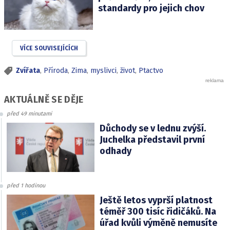
standardy pro jejich chov
VÍCE SOUVISEJÍCÍCH
Zvířata
,
Příroda
,
Zima
,
myslivci
,
život
,
Ptactvo
AKTUÁLNĚ SE DĚJE
před 49 minutami
Důchody se v lednu zvýší.
Juchelka představil první
odhady
před 1 hodinou
Ještě letos vyprší platnost
téměř 300 tisíc řidičáků. Na
úřad kvůli výměně nemusíte