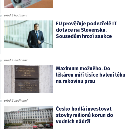
před 3 hodinami
EU prověřuje podezřelé IT
dotace na Slovensku.
Sousedům hrozí sankce
před 4 hodinami
Maximum možného. Do
lékáren míří tisíce balení léku
na rakovinu prsu
před 5 hodinami
Česko hodlá investovat
stovky milionů korun do
vodních nádrží