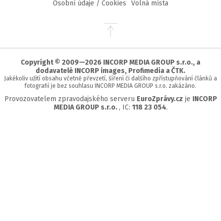
Osobní údaje / Cookies
Volná místa
Přejít
na
začátek
stránky
Copyright © 2009—2026 INCORP MEDIA GROUP s.r.o., a
dodavatelé INCORP images, Profimedia a ČTK.
Jakékoliv užití obsahu včetně převzetí, šíření či dalšího zpřístupňování článků a
fotografií je bez souhlasu INCORP MEDIA GROUP s.r.o. zakázáno.
Provozovatelem zpravodajského serveru
EuroZprávy.cz
je
INCORP
MEDIA GROUP s.r.o.
, IC:
118 23 054
.