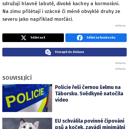
sdružují hlavně labutě, divoké kachny a kormoráni.
Na zimu přilétají i vzácné či méně obvyklé druhy ze
severu jako například morčáci.
Sdílet na X
Sdílet na Facebooku
Vstoupit do diskuze
SOUVISEJÍCÍ
Policie řeší černou šelmu na
Táborsku. Svědkyně natočila
video
EU schválila povinné čipování
psů a koček, zavádí minimální