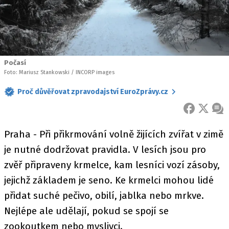
Počasí
Foto: Mariusz Stankowski / INCORP images
Proč důvěřovat zpravodajství EuroZprávy.cz
FACEBOOK
X
ZPR
Praha - Při přikrmování volně žijících zvířat v zimě
je nutné dodržovat pravidla. V lesích jsou pro
zvěř připraveny krmelce, kam lesníci vozí zásoby,
jejichž základem je seno. Ke krmelci mohou lidé
přidat suché pečivo, obilí, jablka nebo mrkve.
Nejlépe ale udělají, pokud se spojí se
zookoutkem nebo myslivci.