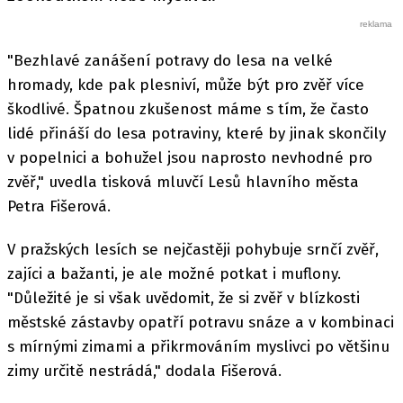
"Bezhlavé zanášení potravy do lesa na velké
hromady, kde pak plesniví, může být pro zvěř více
škodlivé. Špatnou zkušenost máme s tím, že často
lidé přináší do lesa potraviny, které by jinak skončily
v popelnici a bohužel jsou naprosto nevhodné pro
zvěř," uvedla tisková mluvčí Lesů hlavního města
Petra Fišerová.
V pražských lesích se nejčastěji pohybuje srnčí zvěř,
zajíci a bažanti, je ale možné potkat i muflony.
"Důležité je si však uvědomit, že si zvěř v blízkosti
městské zástavby opatří potravu snáze a v kombinaci
s mírnými zimami a přikrmováním myslivci po většinu
zimy určitě nestrádá," dodala Fišerová.