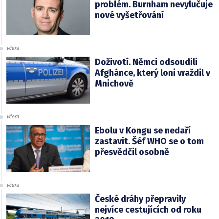
problém. Burnham nevylučuje
nové vyšetřování
včera
Doživotí. Němci odsoudili
Afghánce, který loni vraždil v
Mnichově
včera
Ebolu v Kongu se nedaří
zastavit. Šéf WHO se o tom
přesvědčil osobně
včera
České dráhy přepravily
nejvíce cestujících od roku