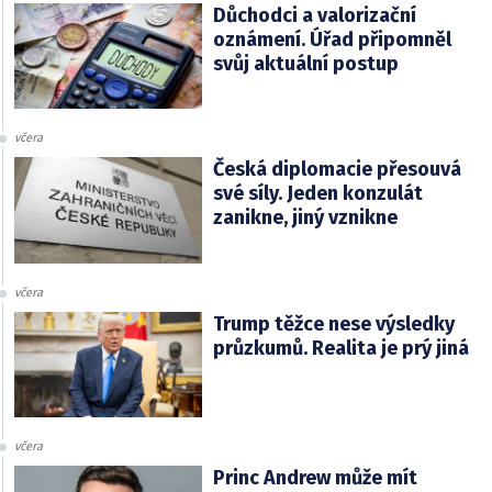
Důchodci a valorizační
oznámení. Úřad připomněl
svůj aktuální postup
včera
Česká diplomacie přesouvá
své síly. Jeden konzulát
zanikne, jiný vznikne
včera
Trump těžce nese výsledky
průzkumů. Realita je prý jiná
včera
Princ Andrew může mít