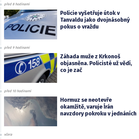
před 8 hodinami
Policie vyšetřuje útok v
Tanvaldu jako dvojnásobný
pokus o vraždu
před 9 hodinami
Záhada muže z Krkonoš
objasněna. Policisté už vědí,
co je zač
před 10 hodinami
Hormuz se neotevře
okamžitě, varuje Írán
navzdory pokroku v jednáních
včera