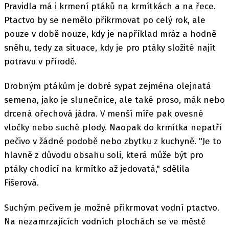
Pravidla má i krmení ptáků na krmítkách a na řece.
Ptactvo by se nemělo přikrmovat po celý rok, ale
pouze v době nouze, kdy je například mráz a hodně
sněhu, tedy za situace, kdy je pro ptáky složité najít
potravu v přírodě.
Drobným ptákům je dobré sypat zejména olejnatá
semena, jako je slunečnice, ale také proso, mák nebo
drcená ořechová jádra. V menší míře pak ovesné
vločky nebo suché plody. Naopak do krmítka nepatří
pečivo v žádné podobě nebo zbytku z kuchyně. "Je to
hlavně z důvodu obsahu soli, která může být pro
ptáky chodící na krmítko až jedovatá," sdělila
Fišerová.
Suchým pečivem je možné přikrmovat vodní ptactvo.
Na nezamrzajících vodních plochách se ve městě