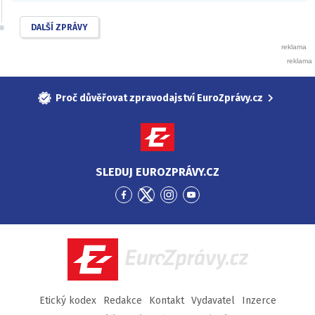
DALŠÍ ZPRÁVY
Proč důvěřovat zpravodajství EuroZprávy.cz
SLEDUJ EUROZPRÁVY.CZ
Přejít
Přejít
Přejít
Přejít
na
na
na
na
Facebook
Twitter
Instagram
YouTube
EuroZprávy.cz
Etický kodex
Redakce
Kontakt
Vydavatel
Inzerce