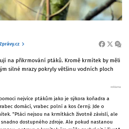
Zprávy.cz
FACEBOOK
X
ZPRÁ
ují na přikrmování ptáků. Kromě krmítek by měli
ým silné mrazy pokryly většinu vodních ploch
omoci nejvíce ptákům jako je sýkora koňadra a
rabec domácí, vrabec polní a kos černý. Jde o
ítek. "Ptáci nejsou na krmítkách životně závislí, ale
 ze snadno dostupného zdroje. Ale pokud nastanou