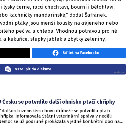
i lysky černé, racci chechtaví, bouřní i bělohlaví,
 nebo kachničky mandarínské," dodal Šafránek.
 vodní ptáky jsou menší kousky nakrájeného nebo
ílého pečiva a chleba. Vhodnou potravou pro ně
 a kukuřice, slupky jablek a zbytky zeleniny.
Sdílet na Facebooku
Vstoupit do diskuze
V Česku se potvrdilo další ohnisko ptačí chřipky
V dalším tuzemském chovu drůbeže se potvrdila ptačí
chřipka, informovala Státní veterinární správa v neděli.
Nemoc se už podruhé prokázala v jedné konkrétní obci na
Vysočině.