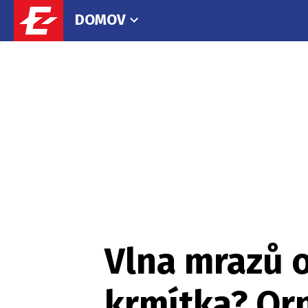
DOMOV
Vlna mrazů o
krmítka? Orn