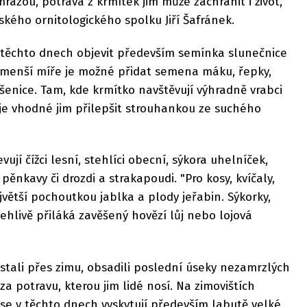
razou, potrava z krmítek jim může zachránit i život,"
kého ornitologického spolku Jiří Šafránek.
 těchto dnech objevit především semínka slunečnice
V menší míře je možné přidat semena máku, řepky,
enice. Tam, kde krmítko navštěvují výhradně vrabci
je vhodné jim přilepšit strouhankou ze suchého
ují čížci lesní, stehlíci obecní, sýkora uhelníček,
pěnkavy či drozdi a strakapoudi. "Pro kosy, kvíčaly,
jvětší pochoutkou jablka a plody jeřabin. Sýkorky,
ehlivě přiláká zavěšený hovězí lůj nebo lojová
ůstali přes zimu, obsadili poslední úseky nezamrzlých
za potravu, kterou jim lidé nosí. Na zimovištích
se v těchto dnech vyskytují především labutě velké