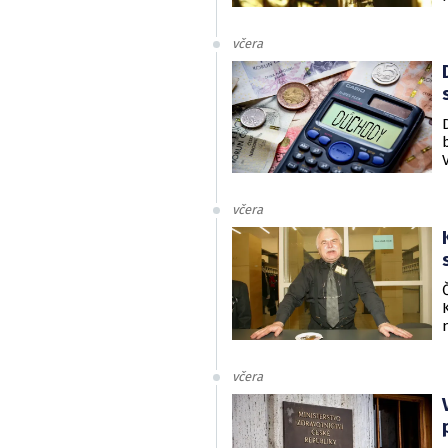
včera
včera
včera