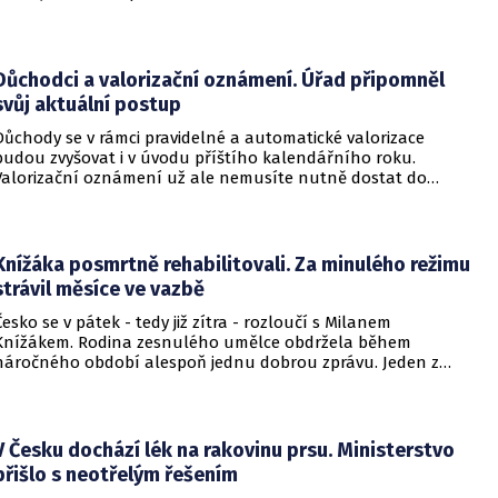
a televizní akademie.
Důchodci a valorizační oznámení. Úřad připomněl
svůj aktuální postup
Důchody se v rámci pravidelné a automatické valorizace
budou zvyšovat i v úvodu příštího kalendářního roku.
Valorizační oznámení už ale nemusíte nutně dostat do
schránky. Pokud ho člověk chce mít na papíře, může si o něj
požádat.
Knížáka posmrtně rehabilitovali. Za minulého režimu
strávil měsíce ve vazbě
Česko se v pátek - tedy již zítra - rozloučí s Milanem
Knížákem. Rodina zesnulého umělce obdržela během
náročného období alespoň jednu dobrou zprávu. Jeden z
pražských obvodních soudů Knížáka definitivně rehabilitoval
za vazební stíhání v dobách komunistického režimu.
V Česku dochází lék na rakovinu prsu. Ministerstvo
přišlo s neotřelým řešením