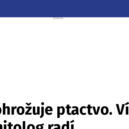
hrožuje ptactvo. Ví
itolog radí