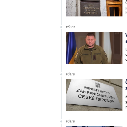
včera
včera
včera