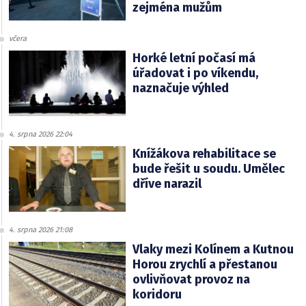
zejména mužům
včera
Horké letní počasí má
úřadovat i po víkendu,
naznačuje výhled
4. srpna 2026 22:04
Knížákova rehabilitace se
bude řešit u soudu. Umělec
dříve narazil
4. srpna 2026 21:08
Vlaky mezi Kolínem a Kutnou
Horou zrychlí a přestanou
ovlivňovat provoz na
koridoru