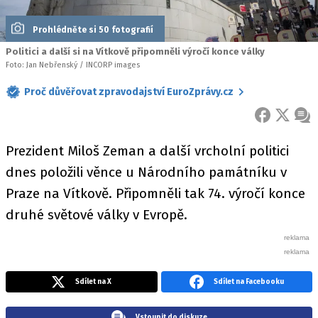
Prohlédněte si 50 fotografií
Politici a další si na Vítkově připomněli výročí konce války
Foto: Jan Nebřenský / INCORP images
Proč důvěřovat zpravodajství EuroZprávy.cz
FACEBOOK
X
ZPR
Prezident Miloš Zeman a další vrcholní politici
dnes položili věnce u Národního památníku v
Praze na Vítkově. Připomněli tak 74. výročí konce
druhé světové války v Evropě.
Sdílet na X
Sdílet na Facebooku
Vstoupit do diskuze