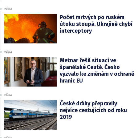
včera
Počet mrtvých po ruském
útoku stoupá. Ukrajině chybí
interceptory
včera
Metnar řešil situaci ve
španělské Ceutě. Česko
vyzvalo ke změnám v ochraně
hranic EU
včera
České dráhy přepravily
nejvíce cestujících od roku
2019
včera