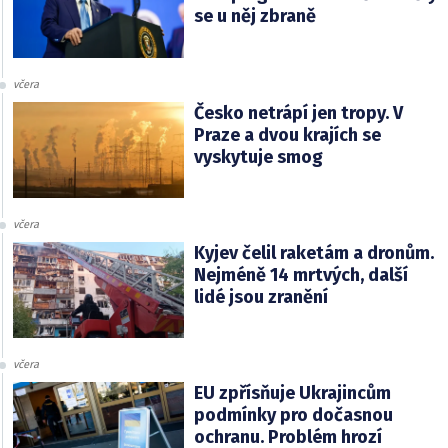
se u něj zbraně
včera
Česko netrápí jen tropy. V
Praze a dvou krajích se
vyskytuje smog
včera
Kyjev čelil raketám a dronům.
Nejméně 14 mrtvých, další
lidé jsou zranění
včera
EU zpřísňuje Ukrajincům
podmínky pro dočasnou
ochranu. Problém hrozí