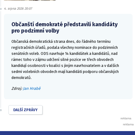
4. srpna 2026 20:07
Občanští demokraté představili kandidáty
pro podzimní volby
Občanská demokratická strana dnes, do řádného termínu
registračních úřadů, podala všechny nominace do podzimních
senátních voleb. ODS navrhuje 14 kandidátek a kandidátů, nad
rámec toho v zájmu udržení silné pozice ve třech obvodech
kandidují osobnosti v koalici s jiným navrhovatelem a v dalších
sedmi volebních obvodech mají kandidáti podporu občanských
demokratů.
Zdroj:
Jan Hrabě
DALŠÍ ZPRÁVY