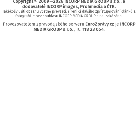
Copyright © 2009—2026 INCORP MEDIA GROUP s.r.o., a
dodavatelé INCORP images, Profimedia a ČTK.
Jakékoliv užití obsahu včetně převzetí, šíření či dalšího zpřístupňování článků a
fotografií je bez souhlasu INCORP MEDIA GROUP s.r.o. zakázáno.
Provozovatelem zpravodajského serveru
EuroZprávy.cz
je
INCORP
MEDIA GROUP s.r.o.
, IC:
118 23 054
.