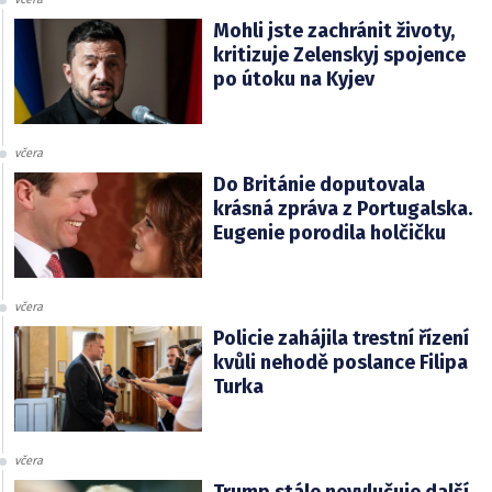
Mohli jste zachránit životy,
kritizuje Zelenskyj spojence
po útoku na Kyjev
včera
Do Británie doputovala
krásná zpráva z Portugalska.
Eugenie porodila holčičku
včera
Policie zahájila trestní řízení
kvůli nehodě poslance Filipa
Turka
včera