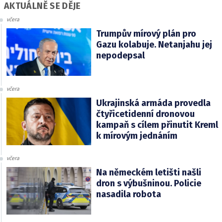
AKTUÁLNĚ SE DĚJE
včera
Trumpův mírový plán pro
Gazu kolabuje. Netanjahu jej
nepodepsal
včera
Ukrajinská armáda provedla
čtyřicetidenní dronovou
kampaň s cílem přinutit Kreml
k mírovým jednáním
včera
Na německém letišti našli
dron s výbušninou. Policie
nasadila robota