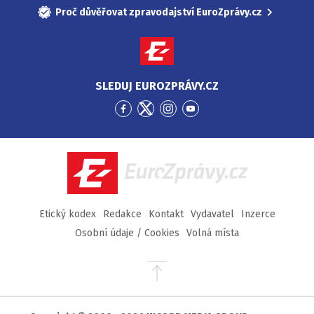
Proč důvěřovat zpravodajství EuroZprávy.cz
SLEDUJ EUROZPRÁVY.CZ
Přejít
Přejít
Přejít
Přejít
na
na
na
na
Facebook
Twitter
Instagram
YouTube
EuroZprávy.cz
Etický kodex
Redakce
Kontakt
Vydavatel
Inzerce
Osobní údaje / Cookies
Volná místa
Přejít
na
začátek
stránky