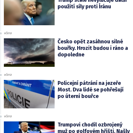
Trump stále nevylučuje další
použití síly proti Íránu
včera
Česko opět zasáhnou silné
bouřky. Hrozit budou i ráno a
dopoledne
včera
Policejní pátrání na jezeře
Most. Dva lidé se pohřešují
po úterní bouřce
včera
Trumpovi chodil ozbrojený
muž po golfovém hřišti. Našly