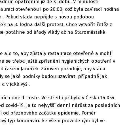
ládním opatřením již delší dobu. V minulosti
auraci otevřenou i po 20:00, což byla zavírací hodina
i. Pokud vláda nepřijde s novou podobou
k na 3. ledna další protest. Chce vytvořit řetěz z
ý se potáhne od úřady vlády až na Staroměstské
je ale to, aby zůstaly restaurace otevřené a mohli
e se třeba ještě zpřísnění hygienických opatření v
řed časem Janeček. Zároveň požaduje, aby vláda
kdy se jaké podniky budou uzavírat, případně jak
a v jaké výši.
ích dnech roste. Ve středu přibylo v Česku 14.054
 covid-19. Je to nejvyšší denní nárůst za posledních
ší od březnového začátku epidemie. Poměr
nový typ koronaviru ke všem provedeným byl ve