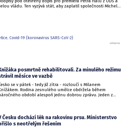
podpisy pod otevřený dopis pro premiéra Petra Fialu z ODS a
celou vládu. Ten vyzývá stát, aby zaplatil společnosti Michelin
poplatek za zařazení do prestižního gastronomického
průvodce.
tice
,
Covid-19 (koronavirus SARS-CoV-2)
Knížáka posmrtně rehabilitovali. Za minulého režimu
strávil měsíce ve vazbě
Česko se v pátek - tedy již zítra - rozloučí s Milanem
Knížákem. Rodina zesnulého umělce obdržela během
náročného období alespoň jednu dobrou zprávu. Jeden z
pražských obvodních soudů Knížáka definitivně rehabilitoval
za vazební stíhání v dobách komunistického režimu.
V Česku dochází lék na rakovinu prsu. Ministerstvo
přišlo s neotřelým řešením