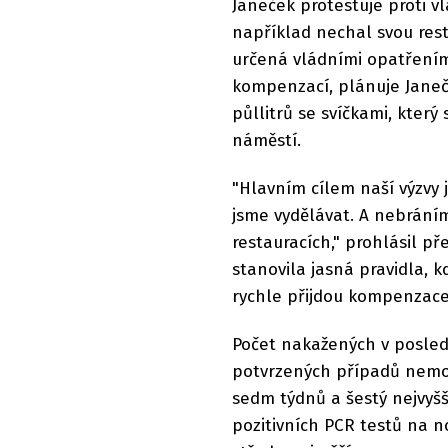
Janeček protestuje proti v
například nechal svou rest
určená vládními opatřením
kompenzací, plánuje Janeče
půllitrů se svíčkami, kter
náměstí.
"Hlavním cílem naší výzvy 
jsme vydělávat. A nebráním
restauracích," prohlásil p
stanovila jasná pravidla, 
rychle přijdou kompenzace 
Počet nakažených v posledn
potvrzených případů nemoci
sedm týdnů a šestý nejvyš
pozitivních PCR testů na 