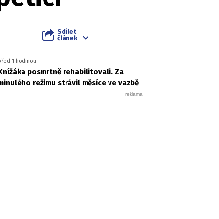
Sdílet
článek
před 1 hodinou
Knížáka posmrtně rehabilitovali. Za
minulého režimu strávil měsíce ve vazbě