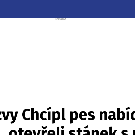
zvy Chcípl pes nabí
, otevřeli stánek s 