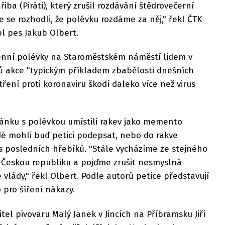
ba (Piráti), který zrušil rozdávání štědrovečerní
se rozhodli, že polévku rozdáme za něj," řekl ČTK
pl pes Jakub Olbert.
enní polévky na Staroměstském náměstí lidem v
rů akce "typickým příkladem zbabělosti dnešních
tření proti koronaviru škodí daleko více než virus
tánku s polévkou umístili rakev jako memento
idé mohli buď petici podepsat, nebo do rakve
s posledních hřebíků. "Stále vycházíme ze stejného
 Českou republiku a pojďme zrušit nesmyslná
 vlády," řekl Olbert. Podle autorů petice představují
 pro šíření nákazy.
jitel pivovaru Malý Janek v Jincích na Příbramsku Jiří