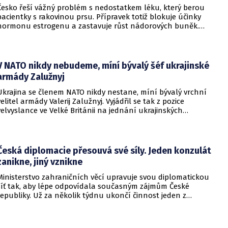
Česko řeší vážný problém s nedostatkem léku, který berou
pacientky s rakovinou prsu. Přípravek totiž blokuje účinky
hormonu estrogenu a zastavuje růst nádorových buněk.
Pomoci má zvláštní léčebný program, který připravilo
ministerstvo zdravotnictví.
V NATO nikdy nebudeme, míní bývalý šéf ukrajinské
armády Zalužnyj
Ukrajina se členem NATO nikdy nestane, míní bývalý vrchní
velitel armády Valerij Zalužnyj. Vyjádřil se tak z pozice
velvyslance ve Velké Británii na jednání ukrajinských
diplomatů v Kyjevě. Představitele své země nabádal k tomu,
aby se snažila uzavřít jiné aliance.
Česká diplomacie přesouvá své síly. Jeden konzulát
zanikne, jiný vznikne
Ministerstvo zahraničních věcí upravuje svou diplomatickou
síť tak, aby lépe odpovídala současným zájmům České
republiky. Už za několik týdnu ukončí činnost jeden z
konzulátů, jiný ji naopak zahájí. Ministerstvo o tom
informovalo na webu.