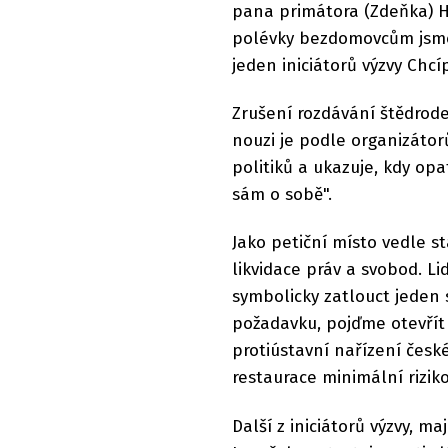
pana primátora (Zdeňka) Hři
polévky bezdomovcům jsme 
jeden iniciátorů výzvy Chcí
Zrušení rozdávání štědrod
nouzi je podle organizáto
politiků a ukazuje, kdy opa
sám o sobě".
Jako petiční místo vedle s
likvidace práv a svobod. L
symbolicky zatlouct jeden 
požadavku, pojďme otevřít
protiústavní nařízení české
restaurace minimální riziko
Další z iniciátorů výzvy, ma