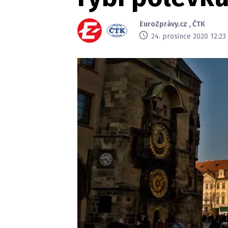
EuroZprávy.cz
,
ČTK
24. prosince 2020 12:23