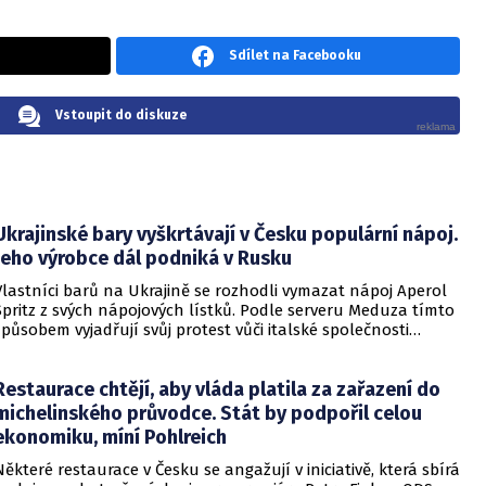
Sdílet na Facebooku
Vstoupit do diskuze
Ukrajinské bary vyškrtávají v Česku populární nápoj.
Jeho výrobce dál podniká v Rusku
Vlastníci barů na Ukrajině se rozhodli vymazat nápoj Aperol
Spritz z svých nápojových lístků. Podle serveru Meduza tímto
způsobem vyjadřují svůj protest vůči italské společnosti
Campari Group, která navzdory ruské invazi na Ukrajinu
nadále pokračuje ve svých obchodních aktivitách v Rusku.
Restaurace chtějí, aby vláda platila za zařazení do
michelinského průvodce. Stát by podpořil celou
ekonomiku, míní Pohlreich
Některé restaurace v Česku se angažují v iniciativě, která sbírá