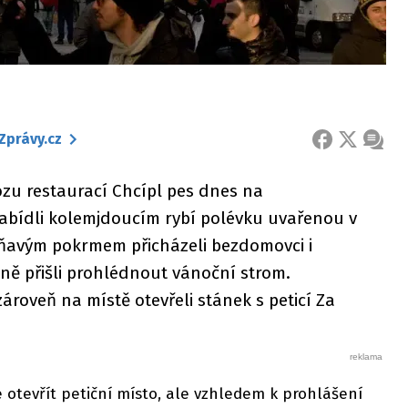
Zprávy.cz
FACEBOOK
X
ZPRÁ
vozu restaurací Chcípl pes dnes na
abídli kolemjdoucím rybí polévku uvařenou v
voňavým pokrmem přicházeli bezdomovci i
dně přišli prohlédnout vánoční strom.
 zároveň na místě otevřeli stánek s peticí Za
e otevřít petiční místo, ale vzhledem k prohlášení