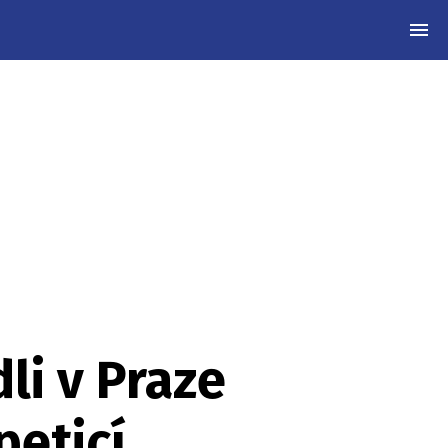
MEN
dli v Praze
peticí