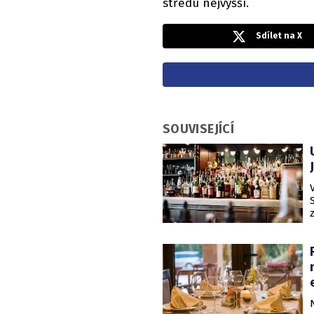
středu nejvyšší.
Sdílet na X
SOUVISEJÍCÍ