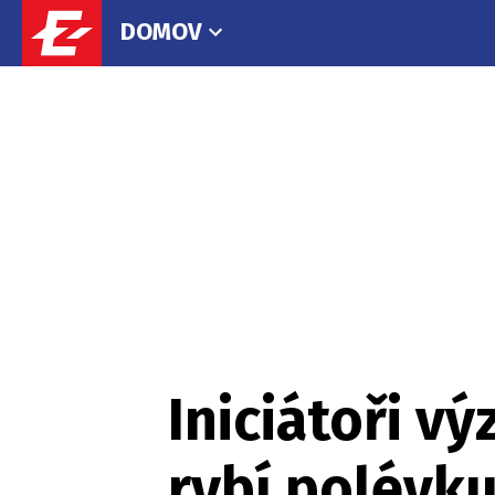
DOMOV
Iniciátoři vý
rybí polévku