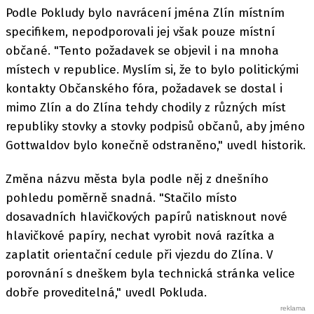
Podle Pokludy bylo navrácení jména Zlín místním
specifikem, nepodporovali jej však pouze místní
občané. "Tento požadavek se objevil i na mnoha
místech v republice. Myslím si, že to bylo politickými
kontakty Občanského fóra, požadavek se dostal i
mimo Zlín a do Zlína tehdy chodily z různých míst
republiky stovky a stovky podpisů občanů, aby jméno
Gottwaldov bylo konečně odstraněno," uvedl historik.
Změna názvu města byla podle něj z dnešního
pohledu poměrně snadná. "Stačilo místo
dosavadních hlavičkových papírů natisknout nové
hlavičkové papíry, nechat vyrobit nová razítka a
zaplatit orientační cedule při vjezdu do Zlína. V
porovnání s dneškem byla technická stránka velice
dobře proveditelná," uvedl Pokluda.