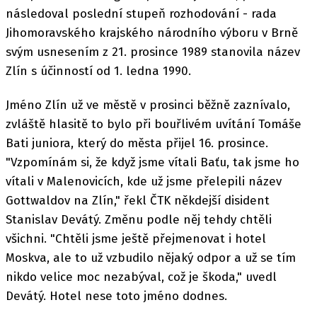
následoval poslední stupeň rozhodování - rada
Jihomoravského krajského národního výboru v Brně
svým usnesením z 21. prosince 1989 stanovila název
Zlín s účinností od 1. ledna 1990.
Jméno Zlín už ve městě v prosinci běžně zaznívalo,
zvláště hlasitě to bylo při bouřlivém uvítání Tomáše
Bati juniora, který do města přijel 16. prosince.
"Vzpomínám si, že když jsme vítali Baťu, tak jsme ho
vítali v Malenovicích, kde už jsme přelepili název
Gottwaldov na Zlín," řekl ČTK někdejší disident
Stanislav Devátý. Změnu podle něj tehdy chtěli
všichni. "Chtěli jsme ještě přejmenovat i hotel
Moskva, ale to už vzbudilo nějaký odpor a už se tím
nikdo velice moc nezabýval, což je škoda," uvedl
Devátý. Hotel nese toto jméno dodnes.