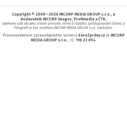
začátek
stránky
Copyright © 2009—2026 INCORP MEDIA GROUP s.r.o., a
dodavatelé INCORP images, Profimedia a ČTK.
Jakékoliv užití obsahu včetně převzetí, šíření či dalšího zpřístupňování článků a
fotografií je bez souhlasu INCORP MEDIA GROUP s.r.o. zakázáno.
Provozovatelem zpravodajského serveru
EuroZprávy.cz
je
INCORP
MEDIA GROUP s.r.o.
, IC:
118 23 054
.