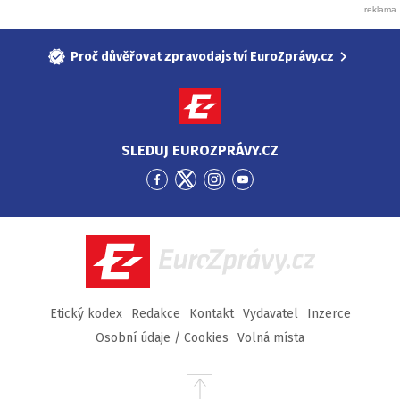
Proč důvěřovat zpravodajství EuroZprávy.cz
SLEDUJ EUROZPRÁVY.CZ
Přejít
Přejít
Přejít
Přejít
na
na
na
na
Facebook
Twitter
Instagram
YouTube
EuroZprávy.cz
Etický kodex
Redakce
Kontakt
Vydavatel
Inzerce
Osobní údaje / Cookies
Volná místa
Přejít
na