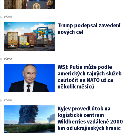
včera
Trump podepsal zavedení
nových cel
včera
WSJ: Putin může podle
amerických tajných služeb
zaútočit na NATO už za
několik měsíců
včera
Kyjev provedl útok na
logistické centrum
Wildberries vzdálené 2000
km od ukrajinských hranic