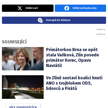
Sdílet na X
Sdílet na Facebooku
Vstoupit do diskuze
SOUVISEJÍCÍ
Primátorkou Brna se opět
stala Vaňková, Zlín povede
primátor Korec, Opavu
Navrátil
Ve Zlíně sestaví koalici hnutí
ANO s trojblokem ODS,
lidovců a Pirátů
VÍCE SOUVISEJÍCÍCH