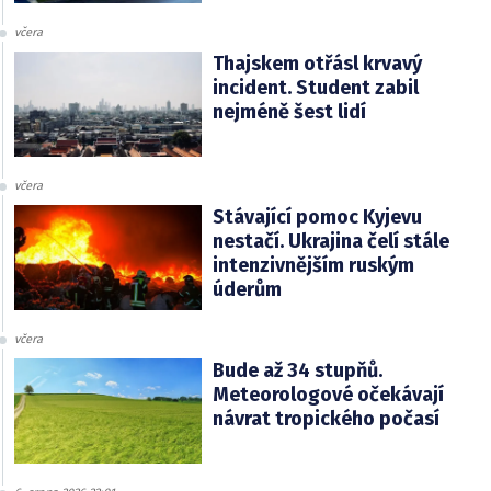
včera
Thajskem otřásl krvavý
incident. Student zabil
nejméně šest lidí
včera
Stávající pomoc Kyjevu
nestačí. Ukrajina čelí stále
intenzivnějším ruským
úderům
včera
Bude až 34 stupňů.
Meteorologové očekávají
návrat tropického počasí