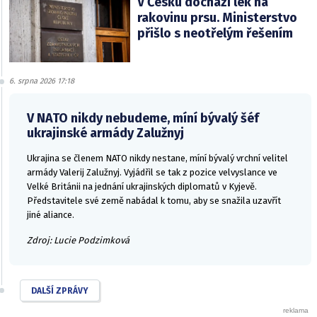
V Česku dochází lék na
rakovinu prsu. Ministerstvo
přišlo s neotřelým řešením
6. srpna 2026 17:18
V NATO nikdy nebudeme, míní bývalý šéf
ukrajinské armády Zalužnyj
Ukrajina se členem NATO nikdy nestane, míní bývalý vrchní velitel
armády Valerij Zalužnyj. Vyjádřil se tak z pozice velvyslance ve
Velké Británii na jednání ukrajinských diplomatů v Kyjevě.
Představitele své země nabádal k tomu, aby se snažila uzavřít
jiné aliance.
Zdroj: Lucie Podzimková
DALŠÍ ZPRÁVY