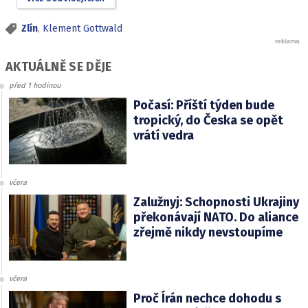
Zlín
,
Klement Gottwald
AKTUÁLNĚ SE DĚJE
před 1 hodinou
Počasí: Příští týden bude
tropický, do Česka se opět
vrátí vedra
včera
Zalužnyj: Schopnosti Ukrajiny
překonávají NATO. Do aliance
zřejmě nikdy nevstoupíme
včera
Proč Írán nechce dohodu s