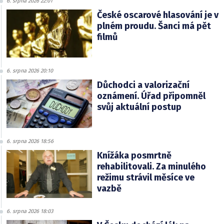
6. srpna 2026 22:01
České oscarové hlasování je v
plném proudu. Šanci má pět
filmů
6. srpna 2026 20:10
Důchodci a valorizační
oznámení. Úřad připomněl
svůj aktuální postup
6. srpna 2026 18:56
Knížáka posmrtně
rehabilitovali. Za minulého
režimu strávil měsíce ve
vazbě
6. srpna 2026 18:03