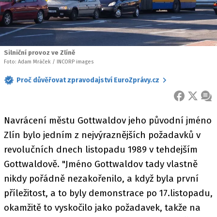
Silniční provoz ve Zlíně
Foto: Adam Mráček / INCORP images
Proč důvěřovat zpravodajství EuroZprávy.cz
FACEBOOK
X
ZPR
Navrácení městu Gottwaldov jeho původní jméno
Zlín bylo jedním z nejvýraznějších požadavků v
revolučních dnech listopadu 1989 v tehdejším
Gottwaldově. "Jméno Gottwaldov tady vlastně
nikdy pořádně nezakořenilo, a když byla první
příležitost, a to byly demonstrace po 17.listopadu,
okamžitě to vyskočilo jako požadavek, takže na