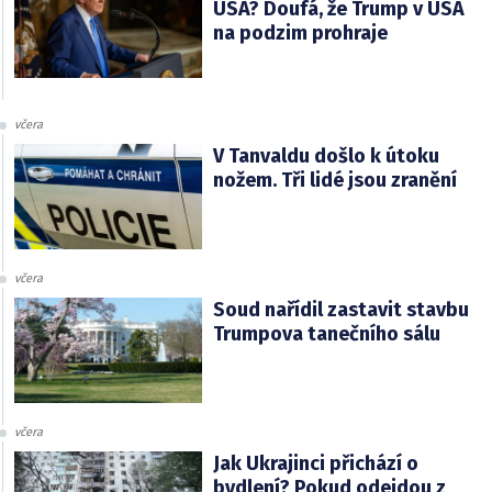
USA? Doufá, že Trump v USA
na podzim prohraje
včera
V Tanvaldu došlo k útoku
nožem. Tři lidé jsou zranění
včera
Soud nařídil zastavit stavbu
Trumpova tanečního sálu
včera
Jak Ukrajinci přichází o
bydlení? Pokud odejdou z