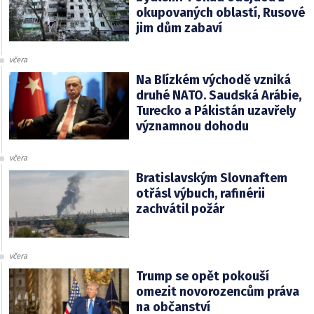
okupovaných oblastí, Rusové
jim dům zabaví
včera
Na Blízkém východě vzniká
druhé NATO. Saudská Arábie,
Turecko a Pákistán uzavřely
významnou dohodu
včera
Bratislavským Slovnaftem
otřásl výbuch, rafinérii
zachvátil požár
včera
Trump se opět pokouší
omezit novorozencům práva
na občanství