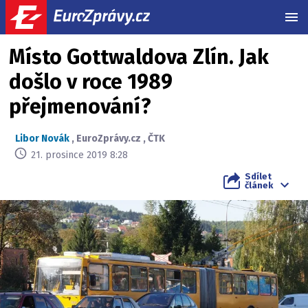
MEN
Místo Gottwaldova Zlín. Jak
došlo v roce 1989
přejmenování?
Libor Novák
,
EuroZprávy.cz
,
ČTK
21. prosince 2019 8:28
Sdílet
článek