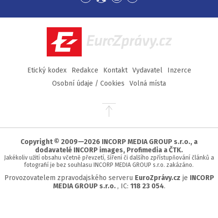
Přejít
Přejít
Přejít
Přejít
na
na
na
na
Facebook
Twitter
Instagram
YouTube
EuroZprávy.cz
Etický kodex
Redakce
Kontakt
Vydavatel
Inzerce
Osobní údaje / Cookies
Volná místa
Přejít
na
začátek
stránky
Copyright © 2009—2026 INCORP MEDIA GROUP s.r.o., a
dodavatelé INCORP images, Profimedia a ČTK.
Jakékoliv užití obsahu včetně převzetí, šíření či dalšího zpřístupňování článků a
fotografií je bez souhlasu INCORP MEDIA GROUP s.r.o. zakázáno.
Provozovatelem zpravodajského serveru
EuroZprávy.cz
je
INCORP
MEDIA GROUP s.r.o.
, IC:
118 23 054
.