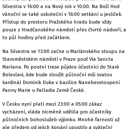
Silvestra v 16:00 a na Nový rok v 10:00. Na Boží Hod
vánoční se také uskuteční v 16:00 setkání u jesliček.
Přístup do prostoru Pražského hradu bude vždy
pouze z Hradčanského náměstí přes čtvrté nádvoří, a
to půl hodiny před začátkem.
Na Silvestra ve 13:00 začne u Mariánského sloupu na
Staroměstském náměstí v Praze pouť Via Sancta
Mariana. Po poutní trase půjdou účastníci do Staré
Boleslavi, kde bude sloužit půlnoční mši svatou
kardinál Dominik Duka v bazilice Nanebevstoupení
Panny Marie u Palladia Země České.
V Česku nyní platí mezi 23:00 a 05:00 zákaz
vycházení, vláda nicméně udělila pro účastníky
půlnočních bohoslužeb výjimku. Mnohé farnosti už
ale předem od jejich konání upustily a sváteční