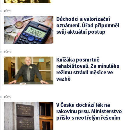
včera
Důchodci a valorizační
oznámení. Úřad připomněl
svůj aktuální postup
včera
Knížáka posmrtně
rehabilitovali. Za minulého
režimu strávil měsíce ve
vazbě
včera
V Česku dochází lék na
rakovinu prsu. Ministerstvo
přišlo s neotřelým řešením