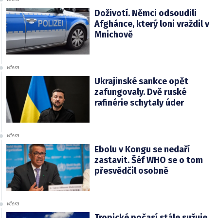
Doživotí. Němci odsoudili
Afghánce, který loni vraždil v
Mnichově
včera
Ukrajinské sankce opět
zafungovaly. Dvě ruské
rafinérie schytaly úder
včera
Ebolu v Kongu se nedaří
zastavit. Šéf WHO se o tom
přesvědčil osobně
včera
Tropické počasí stále sužuje