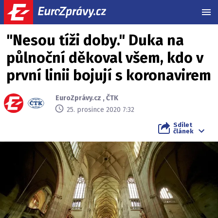
MEN
"Nesou tíži doby." Duka na
půlnoční děkoval všem, kdo v
první linii bojují s koronavirem
EuroZprávy.cz
,
ČTK
25. prosince 2020 7:32
Sdílet
článek