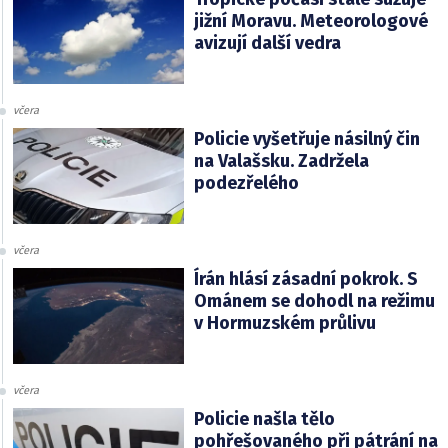
jižní Moravu. Meteorologové
avizují další vedra
včera
Policie vyšetřuje násilný čin
na Valašsku. Zadržela
podezřelého
včera
Írán hlásí zásadní pokrok. S
Ománem se dohodl na režimu
v Hormuzském průlivu
včera
Policie našla tělo
pohřešovaného při pátrání na