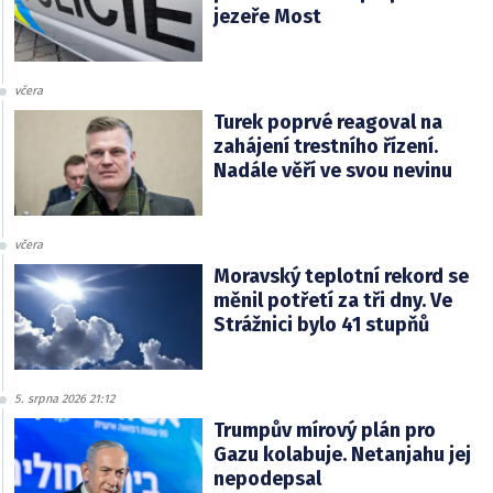
jezeře Most
včera
Turek poprvé reagoval na
zahájení trestního řízení.
Nadále věří ve svou nevinu
včera
Moravský teplotní rekord se
měnil potřetí za tři dny. Ve
Strážnici bylo 41 stupňů
5. srpna 2026 21:12
Trumpův mírový plán pro
Gazu kolabuje. Netanjahu jej
nepodepsal