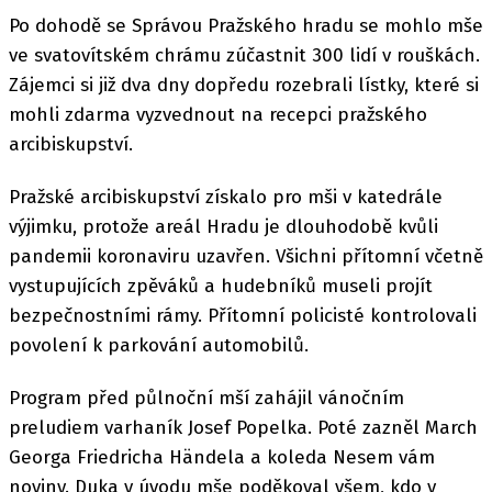
Po dohodě se Správou Pražského hradu se mohlo mše
ve svatovítském chrámu zúčastnit 300 lidí v rouškách.
Zájemci si již dva dny dopředu rozebrali lístky, které si
mohli zdarma vyzvednout na recepci pražského
arcibiskupství.
Pražské arcibiskupství získalo pro mši v katedrále
výjimku, protože areál Hradu je dlouhodobě kvůli
pandemii koronaviru uzavřen. Všichni přítomní včetně
vystupujících zpěváků a hudebníků museli projít
bezpečnostními rámy. Přítomní policisté kontrolovali
povolení k parkování automobilů.
Program před půlnoční mší zahájil vánočním
preludiem varhaník Josef Popelka. Poté zazněl March
Georga Friedricha Händela a koleda Nesem vám
noviny. Duka v úvodu mše poděkoval všem, kdo v