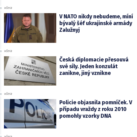
včera
V NATO nikdy nebudeme, míní
bývalý šéf ukrajinské armády
Zalužnyj
včera
Česká diplomacie přesouvá
své síly. Jeden konzulát
zanikne, jiný vznikne
včera
Policie objasnila pomníček. V
případu vraždy z roku 2010
pomohly vzorky DNA
včera