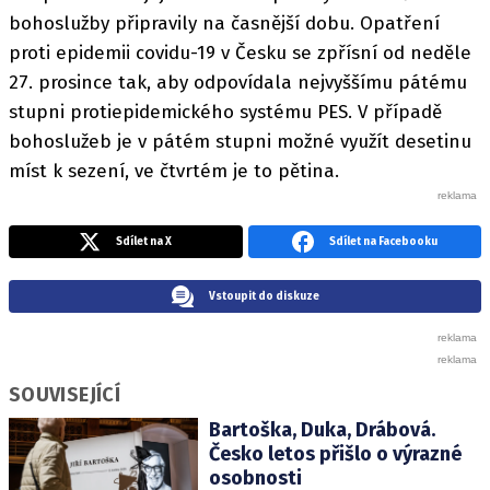
bohoslužby připravily na časnější dobu. Opatření
proti epidemii covidu-19 v Česku se zpřísní od neděle
27. prosince tak, aby odpovídala nejvyššímu pátému
stupni protiepidemického systému PES. V případě
bohoslužeb je v pátém stupni možné využít desetinu
míst k sezení, ve čtvrtém je to pětina.
Sdílet na X
Sdílet na Facebooku
Vstoupit do diskuze
SOUVISEJÍCÍ
Bartoška, Duka, Drábová.
Česko letos přišlo o výrazné
osobnosti