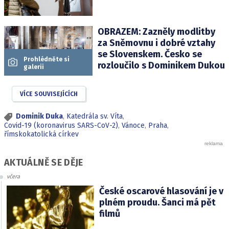
OBRAZEM: Zazněly modlitby
za Sněmovnu i dobré vztahy
se Slovenskem. Česko se
Prohlédněte si
rozloučilo s Dominikem Dukou
galerii
VÍCE SOUVISEJÍCÍCH
Dominik Duka
,
Katedrála sv. Víta
,
Covid-19 (koronavirus SARS-CoV-2)
,
Vánoce
,
Praha
,
římskokatolická církev
AKTUÁLNĚ SE DĚJE
včera
České oscarové hlasování je v
plném proudu. Šanci má pět
filmů