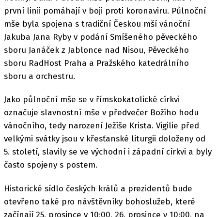
první linii pomáhají v boji proti koronaviru. Půlnoční
mše byla spojena s tradiční Českou mší vánoční
Jakuba Jana Ryby v podání Smíšeného pěveckého
sboru Janáček z Jablonce nad Nisou, Pěveckého
sboru RadHost Praha a Pražského katedrálního
sboru a orchestru.
Jako půlnoční mše se v římskokatolické církvi
označuje slavnostní mše v předvečer Božího hodu
vánočního, tedy narození Ježíše Krista. Vigilie před
velkými svátky jsou v křesťanské liturgii doloženy od
5. století, slavily se ve východní i západní církvi a byly
často spojeny s postem.
Historické sídlo českých králů a prezidentů bude
otevřeno také pro návštěvníky bohoslužeb, které
začínají 25. prosince v 10:00, 26. prosince v 10:00, na