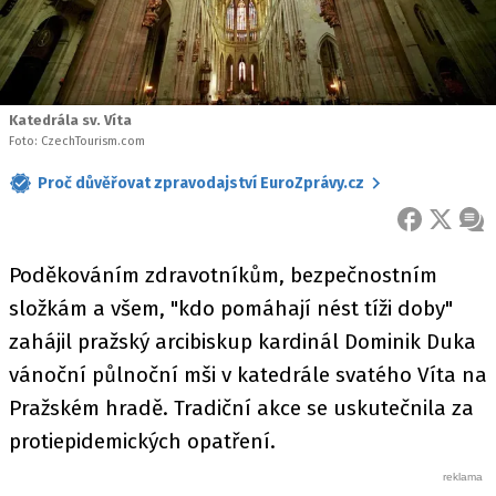
Katedrála sv. Víta
Foto: CzechTourism.com
Proč důvěřovat zpravodajství EuroZprávy.cz
FACEBOOK
X
ZPR
Poděkováním zdravotníkům, bezpečnostním
složkám a všem, "kdo pomáhají nést tíži doby"
zahájil pražský arcibiskup kardinál Dominik Duka
vánoční půlnoční mši v katedrále svatého Víta na
Pražském hradě. Tradiční akce se uskutečnila za
protiepidemických opatření.