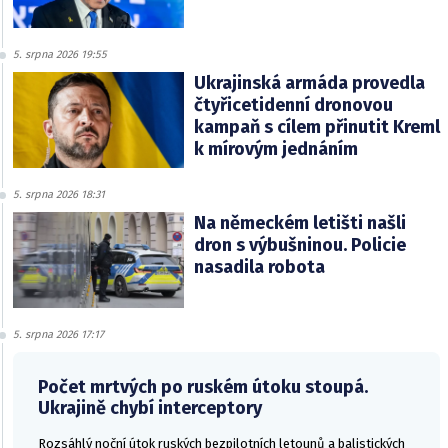
5. srpna 2026 19:55
Ukrajinská armáda provedla
čtyřicetidenní dronovou
kampaň s cílem přinutit Kreml
k mírovým jednáním
5. srpna 2026 18:31
Na německém letišti našli
dron s výbušninou. Policie
nasadila robota
5. srpna 2026 17:17
Počet mrtvých po ruském útoku stoupá.
Ukrajině chybí interceptory
Rozsáhlý noční útok ruských bezpilotních letounů a balistických