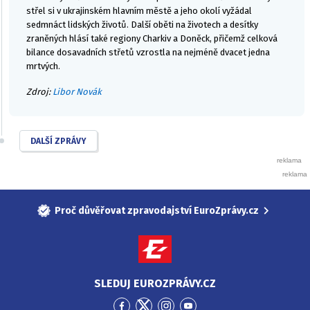
střel si v ukrajinském hlavním městě a jeho okolí vyžádal
sedmnáct lidských životů. Další oběti na životech a desítky
zraněných hlásí také regiony Charkiv a Doněck, přičemž celková
bilance dosavadních střetů vzrostla na nejméně dvacet jedna
mrtvých.
Zdroj:
Libor Novák
DALŠÍ ZPRÁVY
Proč důvěřovat zpravodajství EuroZprávy.cz
SLEDUJ EUROZPRÁVY.CZ