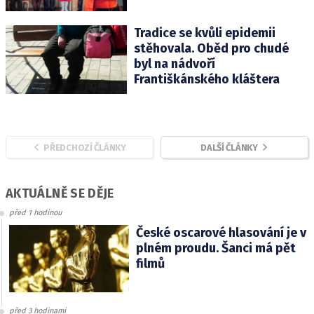
Tradice se kvůli epidemii
stěhovala. Oběd pro chudé
byl na nádvoří
Františkánského kláštera
PŘEDCHOZÍ ČLÁNKY
DALŠÍ ČLÁNKY
AKTUÁLNĚ SE DĚJE
před 1 hodinou
České oscarové hlasování je v
plném proudu. Šanci má pět
filmů
před 3 hodinami