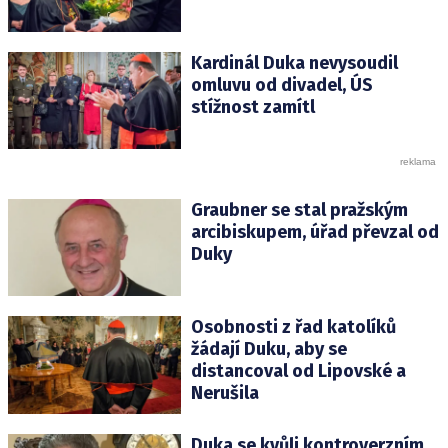
Kardinál Duka nevysoudil
omluvu od divadel, ÚS
stížnost zamítl
Graubner se stal pražským
arcibiskupem, úřad převzal od
Duky
Osobnosti z řad katolíků
žádají Duku, aby se
distancoval od Lipovské a
Nerušila
Duka se kvůli kontroverzním