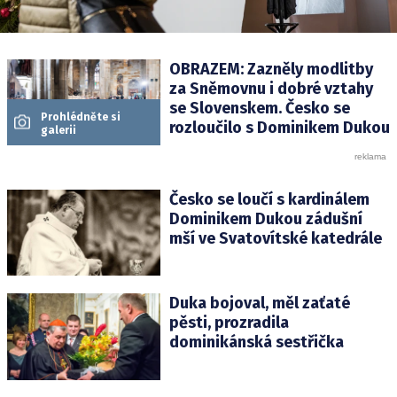
OBRAZEM: Zazněly modlitby
za Sněmovnu i dobré vztahy
se Slovenskem. Česko se
Prohlédněte si
rozloučilo s Dominikem Dukou
galerii
Česko se loučí s kardinálem
Dominikem Dukou zádušní
mší ve Svatovítské katedrále
Duka bojoval, měl zaťaté
pěsti, prozradila
dominikánská sestřička