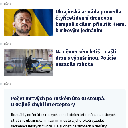
včera
Ukrajinská armáda provedla
čtyřicetidenní dronovou
kampaň s cílem přinutit Kreml
k mírovým jednáním
včera
Na německém letišti našli
dron s výbušninou. Policie
nasadila robota
včera
Počet mrtvých po ruském útoku stoupá.
Ukrajině chybí interceptory
Rozsáhlý noční útok ruských bezpilotních letounů a balistických
střel si v ukrajinském hlavním městě a jeho okolí vyžádal
sedmnáct lidských životů. Další oběti na životech a desítky