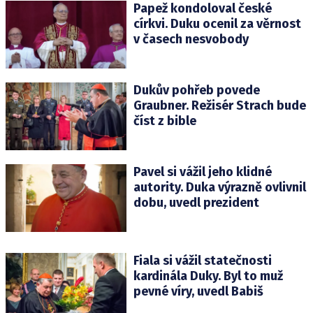
Papež kondoloval české
církvi. Duku ocenil za věrnost
v časech nesvobody
Dukův pohřeb povede
Graubner. Režisér Strach bude
číst z bible
Pavel si vážil jeho klidné
autority. Duka výrazně ovlivnil
dobu, uvedl prezident
Fiala si vážil statečnosti
kardinála Duky. Byl to muž
pevné víry, uvedl Babiš