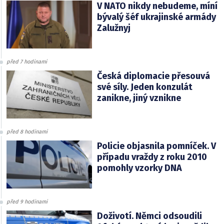
V NATO nikdy nebudeme, míní
bývalý šéf ukrajinské armády
Zalužnyj
před 7 hodinami
Česká diplomacie přesouvá
své síly. Jeden konzulát
zanikne, jiný vznikne
před 8 hodinami
Policie objasnila pomníček. V
případu vraždy z roku 2010
pomohly vzorky DNA
před 9 hodinami
Doživotí. Němci odsoudili