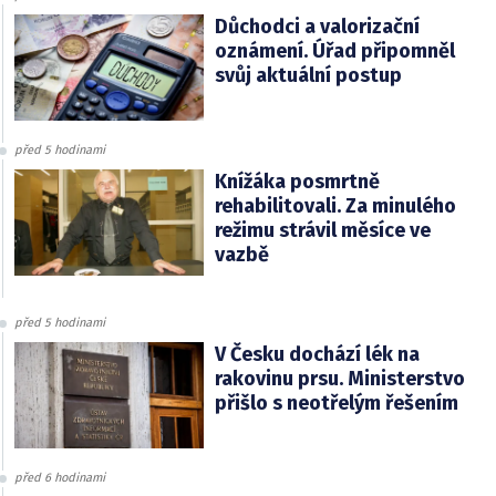
Důchodci a valorizační
oznámení. Úřad připomněl
svůj aktuální postup
před 5 hodinami
Knížáka posmrtně
rehabilitovali. Za minulého
režimu strávil měsíce ve
vazbě
před 5 hodinami
V Česku dochází lék na
rakovinu prsu. Ministerstvo
přišlo s neotřelým řešením
před 6 hodinami