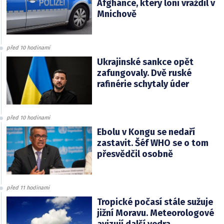
Afghánce, který loni vraždil v
Mnichově
před 10 hodinami
Ukrajinské sankce opět
zafungovaly. Dvě ruské
rafinérie schytaly úder
před 10 hodinami
Ebolu v Kongu se nedaří
zastavit. Šéf WHO se o tom
přesvědčil osobně
před 11 hodinami
Tropické počasí stále sužuje
jižní Moravu. Meteorologové