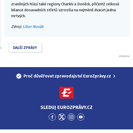
zraněných hlásí také regiony Charkiv a Doněck, přičemž celková
bilance dosavadních střetů vzrostla na nejméně dvacet jedna
mrtvých.
Zdroj:
Libor Novák
DALŠÍ ZPRÁVY
Proč důvěřovat zpravodajství EuroZprávy.cz
SLEDUJ EUROZPRÁVY.CZ
Přejít
Přejít
Přejít
Přejít
na
na
na
na
Facebook
Twitter
Instagram
YouTube