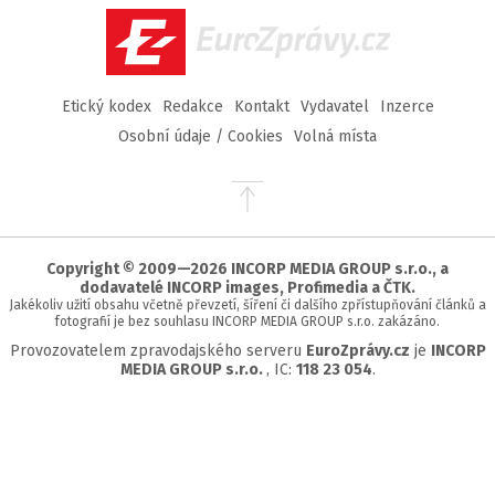
EuroZprávy.cz
Etický kodex
Redakce
Kontakt
Vydavatel
Inzerce
Osobní údaje / Cookies
Volná místa
Přejít
na
začátek
stránky
Copyright © 2009—2026 INCORP MEDIA GROUP s.r.o., a
dodavatelé INCORP images, Profimedia a ČTK.
Jakékoliv užití obsahu včetně převzetí, šíření či dalšího zpřístupňování článků a
fotografií je bez souhlasu INCORP MEDIA GROUP s.r.o. zakázáno.
Provozovatelem zpravodajského serveru
EuroZprávy.cz
je
INCORP
MEDIA GROUP s.r.o.
, IC:
118 23 054
.