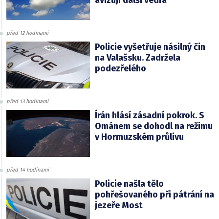
avizují další vedra
před 12 hodinami
Policie vyšetřuje násilný čin
na Valašsku. Zadržela
podezřelého
před 13 hodinami
Írán hlásí zásadní pokrok. S
Ománem se dohodl na režimu
v Hormuzském průlivu
před 14 hodinami
Policie našla tělo
pohřešovaného při pátrání na
jezeře Most