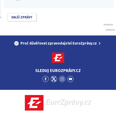
DALŠÍ ZPRÁVY
Proč důvěřovat zpravodajství EuroZprávy.cz
SLEDUJ EUROZPRÁVY.CZ
Přejít
Přejít
Přejít
Přejít
na
na
na
na
Facebook
Twitter
Instagram
YouTube
EuroZprávy.cz