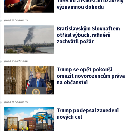
Turecko a Pákistán uzavřely
významnou dohodu
před 6 hodinami
Bratislavským Slovnaftem
otřásl výbuch, rafinérii
zachvátil požár
před 7 hodinami
Trump se opět pokouší
omezit novorozencům práva
na občanství
před 8 hodinami
Trump podepsal zavedení
nových cel