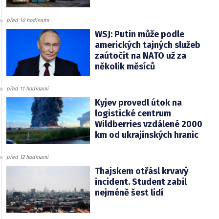
před 10 hodinami
WSJ: Putin může podle
amerických tajných služeb
zaútočit na NATO už za
několik měsíců
před 11 hodinami
Kyjev provedl útok na
logistické centrum
Wildberries vzdálené 2000
km od ukrajinských hranic
před 12 hodinami
Thajskem otřásl krvavý
incident. Student zabil
nejméně šest lidí