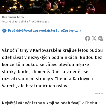
Ilustrační foto
Foto: Michael Zelinka / INCORP images
Proč důvěřovat zpravodajství EuroZprávy.cz
FACEBOOK
X
ZPR
Vánoční trhy v Karlovarském kraji se letos budou
odehrávat v nezvyklých podmínkách. Budou bez
koncertů a pokud se vůbec otevřou nějaké
stánky, bude jich méně. Dnes a v neděli se
rozsvítí vánoční stromy v Chebu a Karlových
Varech, ale bez tradičních oslav.
Největší vánoční trhy v kraji se odehrávají v Chebu. I