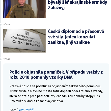
bývalý šéf ukrajinské armády
Zalužnyj
včera
Česká diplomacie přesouvá
své síly. Jeden konzulát
zanikne, jiný vznikne
včera
Policie objasnila pomníček. V případu vraždy z
roku 2010 pomohly vzorky DNA
Pražská policie se pochlubila objasněním takzvaného pomníčku.
Kriminalisté z hlavního města totiž dopadli podezřelého z vraždy,
která se stala před patnácti lety. Zásadní roli sehrály stopy DNA.
Pro muže si došla zásahová jednotka.
Zdroj:
Jan Hrabě