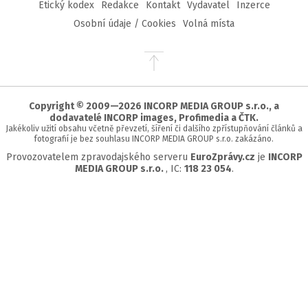
Etický kodex
Redakce
Kontakt
Vydavatel
Inzerce
Osobní údaje / Cookies
Volná místa
Přejít
na
začátek
stránky
Copyright © 2009—2026 INCORP MEDIA GROUP s.r.o., a
dodavatelé INCORP images, Profimedia a ČTK.
Jakékoliv užití obsahu včetně převzetí, šíření či dalšího zpřístupňování článků a
fotografií je bez souhlasu INCORP MEDIA GROUP s.r.o. zakázáno.
Provozovatelem zpravodajského serveru
EuroZprávy.cz
je
INCORP
MEDIA GROUP s.r.o.
, IC:
118 23 054
.