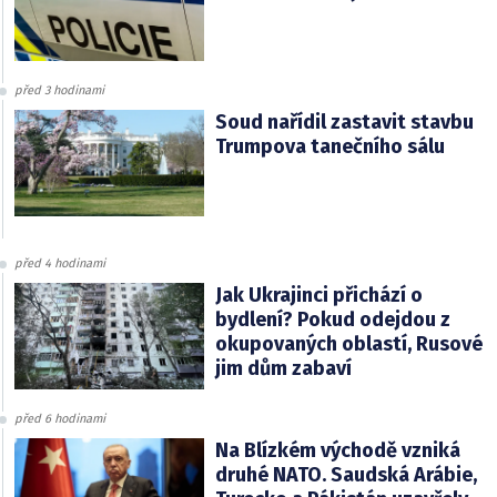
před 3 hodinami
Soud nařídil zastavit stavbu
Trumpova tanečního sálu
před 4 hodinami
Jak Ukrajinci přichází o
bydlení? Pokud odejdou z
okupovaných oblastí, Rusové
jim dům zabaví
před 6 hodinami
Na Blízkém východě vzniká
druhé NATO. Saudská Arábie,