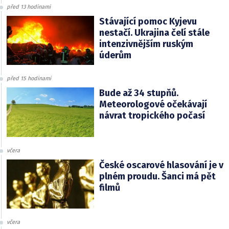
před 13 hodinami
Stávající pomoc Kyjevu
nestačí. Ukrajina čelí stále
intenzivnějším ruským
úderům
před 15 hodinami
Bude až 34 stupňů.
Meteorologové očekávají
návrat tropického počasí
včera
České oscarové hlasování je v
plném proudu. Šanci má pět
filmů
včera