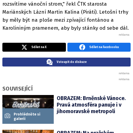
rozsvítíme vánoční strom," řekl ČTK starosta
Mariánských Lázní Martin Kalina (Piráti). Letošní trhy
by měly být na ploše mezi zpívající fontánou a
Karolininým pramenem, aby byly stánky od sebe dál.
Sdílet na X
Sdílet na Facebooku
Vstoupit do diskuze
SOUVISEJÍCÍ
OBRAZEM: Brněnské Vánoce.
Pravá atmosféra panuje i v
jihomoravské metropoli
Prohlédněte si
galerii
OBRAZEM: Na pražském