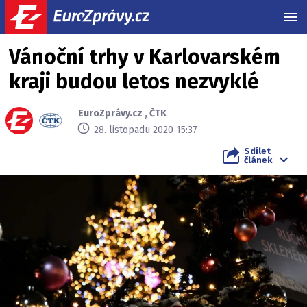
MEN
Vánoční trhy v Karlovarském
kraji budou letos nezvyklé
EuroZprávy.cz
,
ČTK
28. listopadu 2020 15:37
Sdílet
článek