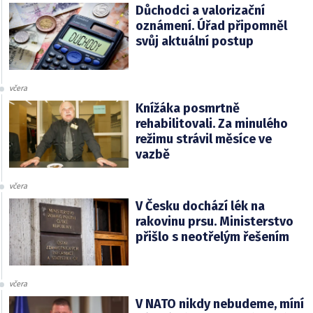
Důchodci a valorizační
oznámení. Úřad připomněl
svůj aktuální postup
včera
Knížáka posmrtně
rehabilitovali. Za minulého
režimu strávil měsíce ve
vazbě
včera
V Česku dochází lék na
rakovinu prsu. Ministerstvo
přišlo s neotřelým řešením
včera
V NATO nikdy nebudeme, míní