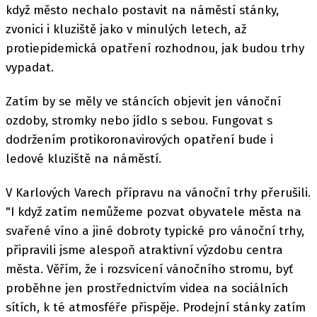
když město nechalo postavit na náměstí stánky,
zvonici i kluziště jako v minulých letech, až
protiepidemická opatření rozhodnou, jak budou trhy
vypadat.
Zatím by se měly ve stáncích objevit jen vánoční
ozdoby, stromky nebo jídlo s sebou. Fungovat s
dodržením protikoronavirových opatření bude i
ledové kluziště na náměstí.
V Karlových Varech přípravu na vánoční trhy přerušili.
"I když zatím nemůžeme pozvat obyvatele města na
svařené víno a jiné dobroty typické pro vánoční trhy,
připravili jsme alespoň atraktivní výzdobu centra
města. Věřím, že i rozsvícení vánočního stromu, byť
proběhne jen prostřednictvím videa na sociálních
sítích, k té atmosféře přispěje. Prodejní stánky zatím