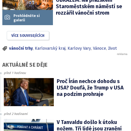
Staroměstském náměstí se
rozzářil vánoční strom
Prohlédněte si
galerii
VÍCE SOUVISEJÍCÍCH
vánoční trhy
,
Karlovarský kraj
,
Karlovy Vary
,
Vánoce
,
život
AKTUÁLNĚ SE DĚJE
před 1 hodinou
Proč Írán nechce dohodu s
USA? Doufá, že Trump v USA
na podzim prohraje
před 2 hodinami
V Tanvaldu došlo k útoku
nožem. Tři lidé jsou zranění