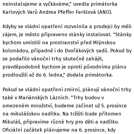
neinstalujeme a vyčkáváme," uvedla primátorka
Karlových Varů Andrea Pfeffer Ferklová (ANO).
Kdyby se vládní opatření rozvolnila a prodejci by měli
zájem, je město připraveno stánky instalovat. "Stánky
bychom umístili na prostranství před Mlýnskou
kolonádou, případně i do Dvořákových sadů. Pokud by
se podařilo vánoční trhy skutečně zahájit,
pravděpodobně bychom je oproti původnímu plánu
prodloužili až do 6. ledna," dodala primátorka.
Pokud se vládní opatření zmírní, plánují vánoční trhy
také v Mariánských Lázních. "Trhy budou v
omezeném množství, budeme začínat už 5. prosince
na mikulášskou nadílku. Na tržišti bude přítomen
Mikuláš, připravíme různé hry pro děti a nadílku.
Oficiální začátek plánujeme na 6. prosince, kdy