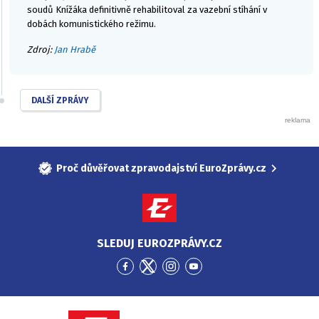
soudů Knížáka definitivně rehabilitoval za vazební stíhání v
dobách komunistického režimu.
Zdroj:
Jan Hrabě
DALŠÍ ZPRÁVY
Proč důvěřovat zpravodajství EuroZprávy.cz
SLEDUJ EUROZPRÁVY.CZ
Přejít
Přejít
Přejít
Přejít
na
na
na
na
Facebook
Twitter
Instagram
YouTube