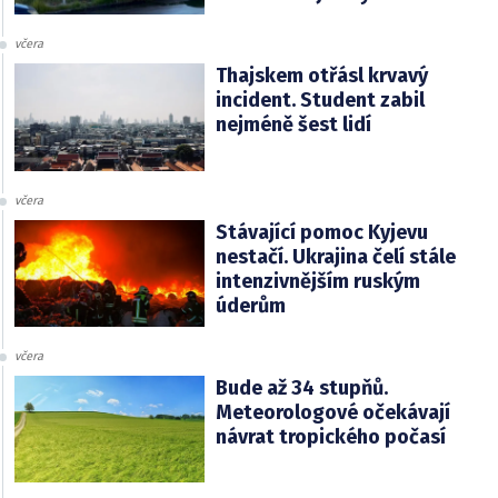
včera
Thajskem otřásl krvavý
incident. Student zabil
nejméně šest lidí
včera
Stávající pomoc Kyjevu
nestačí. Ukrajina čelí stále
intenzivnějším ruským
úderům
včera
Bude až 34 stupňů.
Meteorologové očekávají
návrat tropického počasí