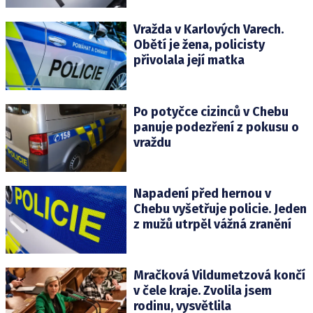
Vražda v Karlových Varech.
Obětí je žena, policisty
přivolala její matka
Po potyčce cizinců v Chebu
panuje podezření z pokusu o
vraždu
Napadení před hernou v
Chebu vyšetřuje policie. Jeden
z mužů utrpěl vážná zranění
Mračková Vildumetzová končí
v čele kraje. Zvolila jsem
rodinu, vysvětlila