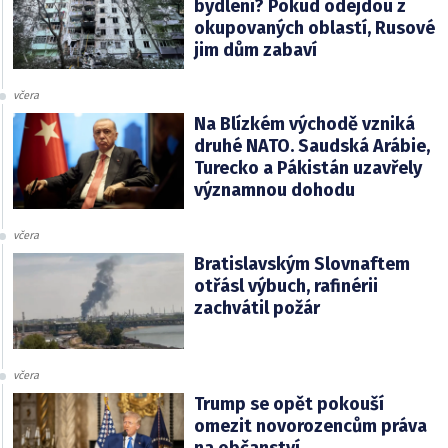
bydlení? Pokud odejdou z
okupovaných oblastí, Rusové
jim dům zabaví
včera
Na Blízkém východě vzniká
druhé NATO. Saudská Arábie,
Turecko a Pákistán uzavřely
významnou dohodu
včera
Bratislavským Slovnaftem
otřásl výbuch, rafinérii
zachvátil požár
včera
Trump se opět pokouší
omezit novorozencům práva