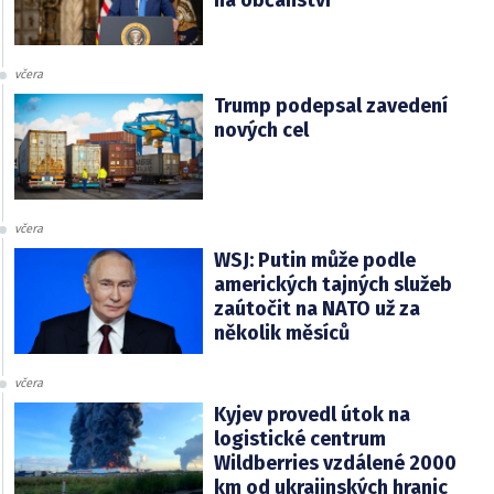
na občanství
včera
Trump podepsal zavedení
nových cel
včera
WSJ: Putin může podle
amerických tajných služeb
zaútočit na NATO už za
několik měsíců
včera
Kyjev provedl útok na
logistické centrum
Wildberries vzdálené 2000
km od ukrajinských hranic