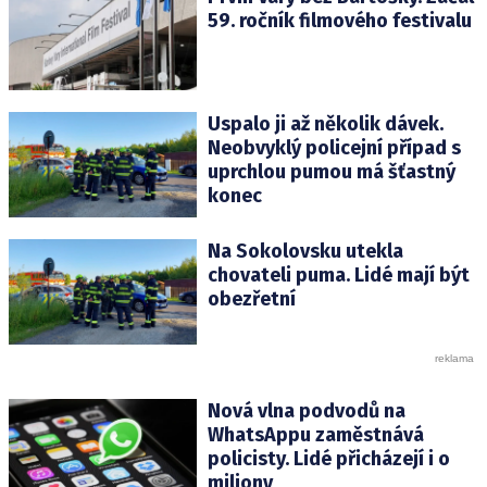
59. ročník filmového festivalu
Uspalo ji až několik dávek.
Neobvyklý policejní případ s
uprchlou pumou má šťastný
konec
Na Sokolovsku utekla
chovateli puma. Lidé mají být
obezřetní
Nová vlna podvodů na
WhatsAppu zaměstnává
policisty. Lidé přicházejí i o
miliony