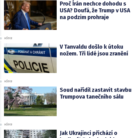
Proč Írán nechce dohodu s
USA? Doufá, že Trump v USA
na podzim prohraje
včera
V Tanvaldu došlo k útoku
nožem. Tři lidé jsou zranění
včera
Soud nařídil zastavit stavbu
Trumpova tanečního sálu
včera
Jak Ukrajinci přichází o