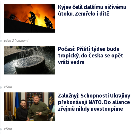
Kyjev čelil dalšímu ničivému
útoku. Zemřelo i dítě
před 2 hodinami
Počasí: Příští týden bude
tropický, do Česka se opět
vrátí vedra
včera
Zalužnyj: Schopnosti Ukrajiny
překonávají NATO. Do aliance
zřejmě nikdy nevstoupíme
včera