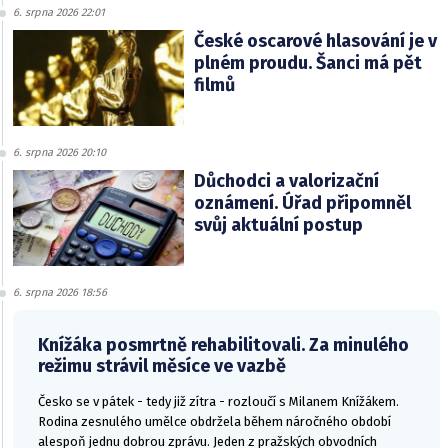
6. srpna 2026 22:01
České oscarové hlasování je v
plném proudu. Šanci má pět
filmů
6. srpna 2026 20:10
Důchodci a valorizační
oznámení. Úřad připomněl
svůj aktuální postup
6. srpna 2026 18:56
Knížáka posmrtně rehabilitovali. Za minulého
režimu strávil měsíce ve vazbě
Česko se v pátek - tedy již zítra - rozloučí s Milanem Knížákem.
Rodina zesnulého umělce obdržela během náročného období
alespoň jednu dobrou zprávu. Jeden z pražských obvodních