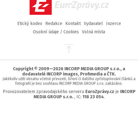
EuroZprávy.cz
Etický kodex
Redakce
Kontakt
Vydavatel
Inzerce
Osobní údaje / Cookies
Volná místa
Přejít
na
začátek
stránky
Copyright © 2009—2026 INCORP MEDIA GROUP s.r.o., a
dodavatelé INCORP images, Profimedia a ČTK.
Jakékoliv užití obsahu včetně převzetí, šíření či dalšího zpřístupňování článků a
fotografií je bez souhlasu INCORP MEDIA GROUP s.r.o. zakázáno.
Provozovatelem zpravodajského serveru
EuroZprávy.cz
je
INCORP
MEDIA GROUP s.r.o.
, IC:
118 23 054
.