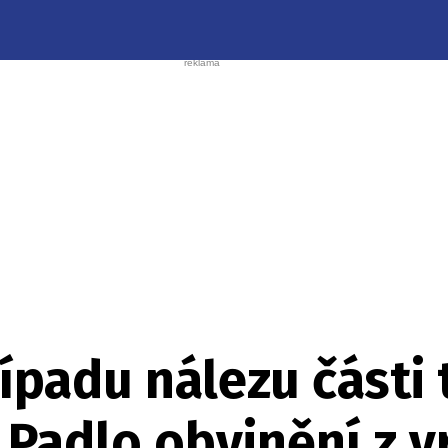
ípadu nálezu části 
Padlo obvinění z v