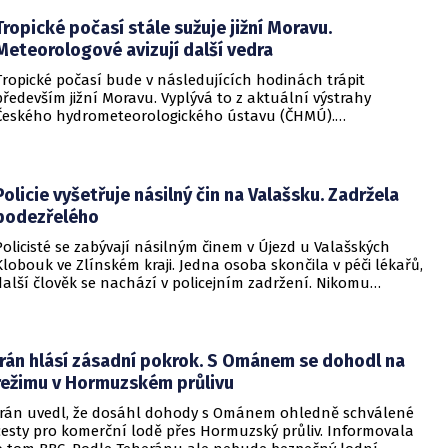
Tropické počasí stále sužuje jižní Moravu.
Meteorologové avizují další vedra
Tropické počasí bude v následujících hodinách trápit
především jižní Moravu. Vyplývá to z aktuální výstrahy
Českého hydrometeorologického ústavu (ČHMÚ).
Meteorologové zároveň avizují, že již o víkendu by se horké
počasí mělo vrátit i na další místa v republice.
Policie vyšetřuje násilný čin na Valašsku. Zadržela
podezřelého
Policisté se zabývají násilným činem v Újezd u Valašských
Klobouk ve Zlínském kraji. Jedna osoba skončila v péči lékařů,
další člověk se nachází v policejním zadržení. Nikomu
nehrozí žádné nebezpečí.
Írán hlásí zásadní pokrok. S Ománem se dohodl na
režimu v Hormuzském průlivu
Írán uvedl, že dosáhl dohody s Ománem ohledně schválené
cesty pro komerční lodě přes Hormuzský průliv. Informovala