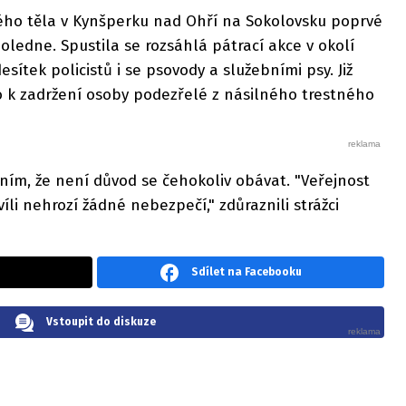
ského těla v Kynšperku nad Ohří na Sokolovsku poprvé
oledne. Spustila se rozsáhlá pátrací akce v okolí
esítek policistů i se psovody a služebními psy. Již
 k zadržení osoby podezřelé z násilného trestného
tním, že není důvod se čehokoliv obávat. "Veřejnost
víli nehrozí žádné nebezpečí," zdůraznili strážci
Sdílet na Facebooku
Vstoupit do diskuze