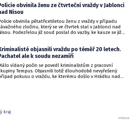
Policie obvinila ženu ze čtvrteční vraždy v Jablonci
nad Nisou
Policie obvinila pětatřicetiletou ženu z vraždy v případu
závažného zločinu, který se ve čtvrtek stal v Jablonci nad
Nisou. Podezřelou již soud poslal do vazby, ke kauze se již
nebudou zveřejňovat další informace.
Kriminalisté objasnili vraždu po téměř 20 letech.
Pachatel ale k soudu nezamíří
Málo vídaný počin se povedl kriminalistům z pracovní
skupiny Tempus. Objasnili totiž dlouhodobě nevyřešený
případ pokusu o vraždu, ke kterému došlo v Hrádku nad
Nisou v roce 2007. Věc je nicméně promlčena, takže pachatel
unikne spravedlnosti.
ý kraj