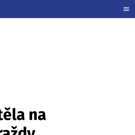
MEN
těla na
raždy