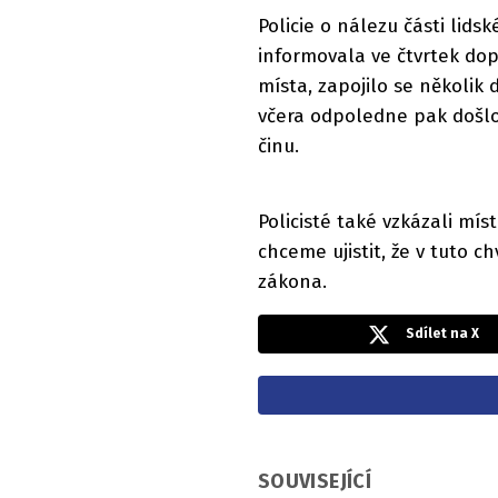
Policie o nálezu části lid
informovala ve čtvrtek dop
místa, zapojilo se několik d
včera odpoledne pak došlo
činu.
Policisté také vzkázali mís
chceme ujistit, že v tuto ch
zákona.
Sdílet na X
SOUVISEJÍCÍ