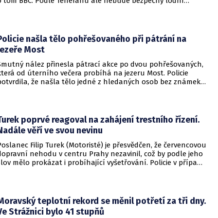
o tom BBC. Podle Teheránu ale nebude bezpečný lodní
provoz zcela zaručen kvůli aktivitám Američanů.
Policie našla tělo pohřešovaného při pátrání na
jezeře Most
Smutný nález přinesla pátrací akce po dvou pohřešovaných,
která od úterního večera probíhá na jezeru Most. Policie
potvrdila, že našla tělo jedné z hledaných osob bez známek
života. Pátrání po druhém člověku pokračuje.
Turek poprvé reagoval na zahájení trestního řízení.
Nadále věří ve svou nevinu
Poslanec Filip Turek (Motoristé) je přesvědčen, že červencovou
dopravní nehodu v centru Prahy nezavinil, což by podle jeho
slov mělo prokázat i probíhající vyšetřování. Policie v případu
zahájila trestní řízení a zároveň nařídila znalecké zkoumání.
Nikdo zatím nebyl obviněn.
Moravský teplotní rekord se měnil potřetí za tři dny.
Ve Strážnici bylo 41 stupňů