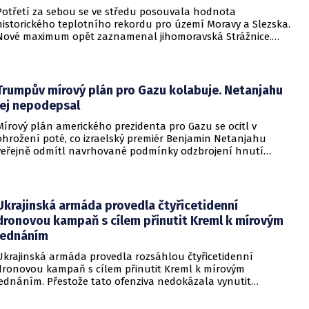
Potřetí za sebou se ve středu posouvala hodnota
historického teplotního rekordu pro území Moravy a Slezska.
Nové maximum opět zaznamenal jihomoravská Strážnice.
Vyvrcholila tak nynější vlna veder, v dalších dnech se
ochladí.
Trumpův mírový plán pro Gazu kolabuje. Netanjahu
jej nepodepsal
Mírový plán amerického prezidenta pro Gazu se ocitl v
ohrožení poté, co izraelský premiér Benjamin Netanjahu
veřejně odmítl navrhované podmínky odzbrojení hnutí
Hamás. Zatímco šéf Bílého domu dříve tvrdil, že Izrael je s
předběžnou dohodou spokojen, izraelská vláda dala jasně
najevo, že finální text nepodepsala.
Ukrajinská armáda provedla čtyřicetidenní
dronovou kampaň s cílem přinutit Kreml k mírovým
jednáním
Ukrajinská armáda provedla rozsáhlou čtyřicetidenní
dronovou kampaň s cílem přinutit Kreml k mírovým
jednáním. Přestože tato ofenziva nedokázala vynutit
okamžité příměří, způsobila obrovské a citelné škody v ruské
ojenské i civilní logistice.