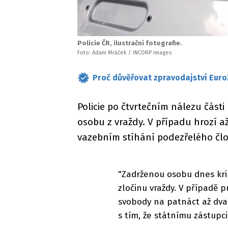
Policie ČR, ilustrační fotografie.
Foto: Adam Mráček / INCORP images
Proč důvěřovat zpravodajství Euro
Policie po čtvrtečním nálezu část
osobu z vraždy. V případu hrozí a
vazebním stíhání podezřelého čl
"Zadrženou osobu dnes krim
zločinu vraždy. V případě 
svobody na patnáct až dvac
s tím, že státnímu zástupc