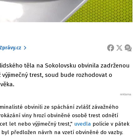
Zprávy.cz
FACEBOOK
X
ZPRÁ
i lidského těla na Sokolovsku obvinila zadrženou
ž výjimečný trest, soud bude rozhodovat o
ověka.
inalisté obvinili ze spáchání zvlášť závažného
prokázání viny hrozí obviněné osobě trest odnětí
et let nebo výjimečný trest,"
uvedla
policie v pátek
i byl předložen návrh na vzetí obviněné do vazby.