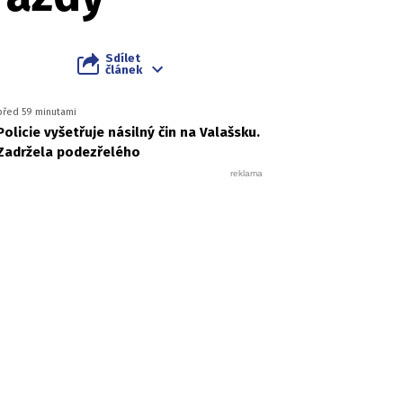
Sdílet
článek
před 59 minutami
Policie vyšetřuje násilný čin na Valašsku.
Zadržela podezřelého