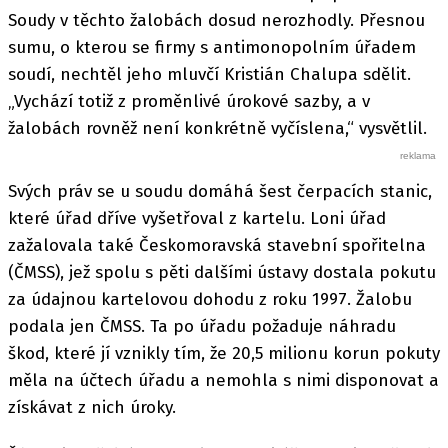
Soudy v těchto žalobách dosud nerozhodly. Přesnou
sumu, o kterou se firmy s antimonopolním úřadem
soudí, nechtěl jeho mluvčí Kristián Chalupa sdělit.
„Vychází totiž z proměnlivé úrokové sazby, a v
žalobách rovněž není konkrétně vyčíslena,“ vysvětlil.
Svých práv se u soudu domáhá šest čerpacích stanic,
které úřad dříve vyšetřoval z kartelu. Loni úřad
zažalovala také Českomoravská stavební spořitelna
(ČMSS), jež spolu s pěti dalšími ústavy dostala pokutu
za údajnou kartelovou dohodu z roku 1997. Žalobu
podala jen ČMSS. Ta po úřadu požaduje náhradu
škod, které jí vznikly tím, že 20,5 milionu korun pokuty
měla na účtech úřadu a nemohla s nimi disponovat a
získávat z nich úroky.