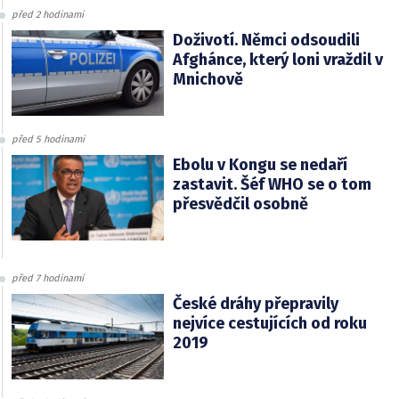
před 2 hodinami
Doživotí. Němci odsoudili
Afghánce, který loni vraždil v
Mnichově
před 5 hodinami
Ebolu v Kongu se nedaří
zastavit. Šéf WHO se o tom
přesvědčil osobně
před 7 hodinami
České dráhy přepravily
nejvíce cestujících od roku
2019