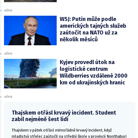
včera
WSJ: Putin může podle
amerických tajných služeb
zaútočit na NATO už za
několik měsíců
včera
Kyjev provedl útok na
logistické centrum
Wildberries vzdálené 2000
km od ukrajinských hranic
včera
Thajskem otřásl krvavý incident. Student
zabil nejméně šest lidí
Thajskem v pátek otřásl mimořádně krvavý incident, když
mladistvý střelec zaútočil na střední škole v provincii Nonthaburi