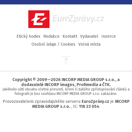
na
na
na
na
Facebook
Twitter
Instagram
YouTube
EuroZprávy.cz
Etický kodex
Redakce
Kontakt
Vydavatel
Inzerce
Osobní údaje / Cookies
Volná místa
Přejít
na
začátek
stránky
Copyright © 2009—2026 INCORP MEDIA GROUP s.r.o., a
dodavatelé INCORP images, Profimedia a ČTK.
Jakékoliv užití obsahu včetně převzetí, šíření či dalšího zpřístupňování článků a
fotografií je bez souhlasu INCORP MEDIA GROUP s.r.o. zakázáno.
Provozovatelem zpravodajského serveru
EuroZprávy.cz
je
INCORP
MEDIA GROUP s.r.o.
, IC:
118 23 054
.