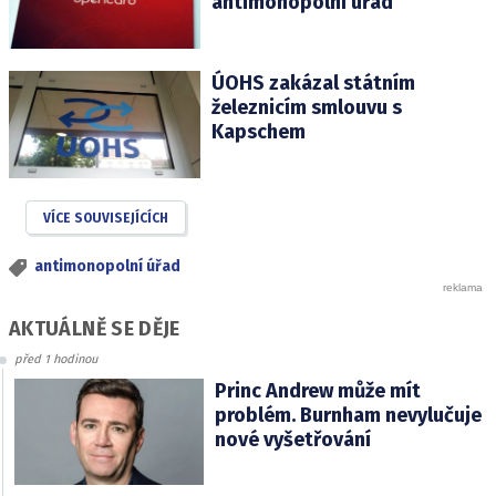
antimonopolní úřad
ÚOHS zakázal státním
železnicím smlouvu s
Kapschem
VÍCE SOUVISEJÍCÍCH
antimonopolní úřad
AKTUÁLNĚ SE DĚJE
před 1 hodinou
Princ Andrew může mít
problém. Burnham nevylučuje
nové vyšetřování