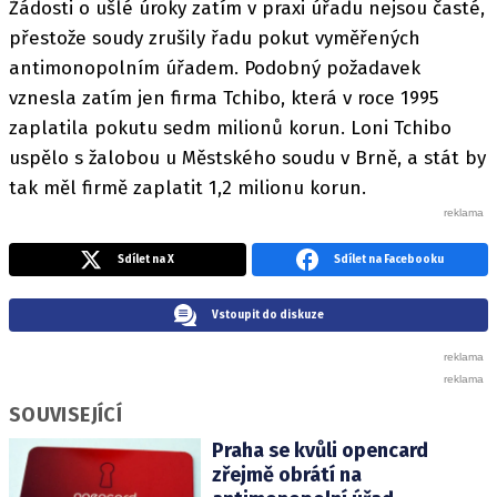
Žádosti o ušlé úroky zatím v praxi úřadu nejsou časté,
přestože soudy zrušily řadu pokut vyměřených
antimonopolním úřadem. Podobný požadavek
vznesla zatím jen firma Tchibo, která v roce 1995
zaplatila pokutu sedm milionů korun. Loni Tchibo
uspělo s žalobou u Městského soudu v Brně, a stát by
tak měl firmě zaplatit 1,2 milionu korun.
Sdílet na X
Sdílet na Facebooku
Vstoupit do diskuze
SOUVISEJÍCÍ
Praha se kvůli opencard
zřejmě obrátí na