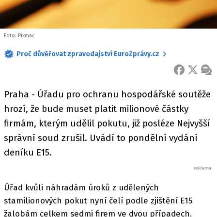
Foto: Pixmac
Proč důvěřovat zpravodajství EuroZprávy.cz
FACEBOOK
X
ZPR
Praha - Úřadu pro ochranu hospodářské soutěže
hrozí, že bude muset platit milionové částky
firmám, kterým udělil pokutu, již posléze Nejvyšší
správní soud zrušil. Uvádí to pondělní vydání
deníku E15.
Úřad kvůli náhradám úroků z udělených
stamilionových pokut nyní čelí podle zjištění E15
žalobám celkem sedmi firem ve dvou případech.