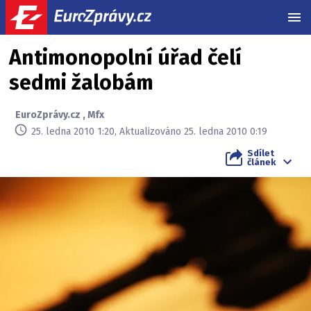
MEN
Antimonopolní úřad čelí
sedmi žalobám
EuroZprávy.cz
,
Mfx
25. ledna 2010 1:20, Aktualizováno 25. ledna 2010 0:19
Sdílet
článek