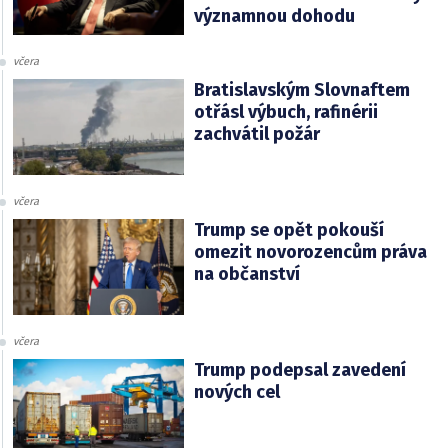
významnou dohodu
včera
Bratislavským Slovnaftem
otřásl výbuch, rafinérii
zachvátil požár
včera
Trump se opět pokouší
omezit novorozencům práva
na občanství
včera
Trump podepsal zavedení
nových cel