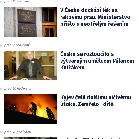
před 8 hodinami
V Česku dochází lék na
rakovinu prsu. Ministerstvo
přišlo s neotřelým řešením
před 9 hodinami
Česko se rozloučilo s
výtvarným umělcem Milanem
Knížákem
před 10 hodinami
Kyjev čelil dalšímu ničivému
útoku. Zemřelo i dítě
před 12 hodinami