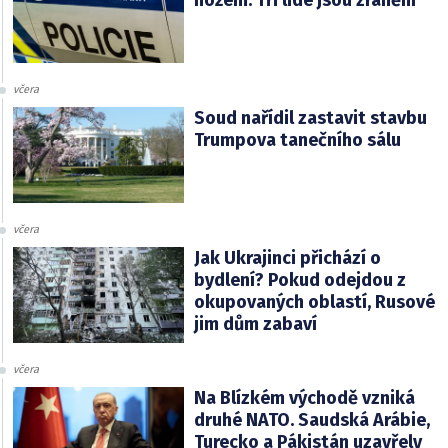
včera
Soud nařídil zastavit stavbu
Trumpova tanečního sálu
včera
Jak Ukrajinci přichází o
bydlení? Pokud odejdou z
okupovaných oblastí, Rusové
jim dům zabaví
včera
Na Blízkém východě vzniká
druhé NATO. Saudská Arábie,
Turecko a Pákistán uzavřely