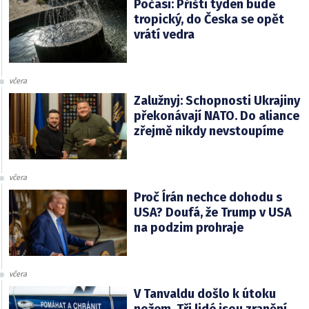
Počasí: Příští týden bude
tropický, do Česka se opět
vrátí vedra
včera
Zalužnyj: Schopnosti Ukrajiny
překonávají NATO. Do aliance
zřejmě nikdy nevstoupíme
včera
Proč Írán nechce dohodu s
USA? Doufá, že Trump v USA
na podzim prohraje
včera
V Tanvaldu došlo k útoku
nožem. Tři lidé jsou zranění