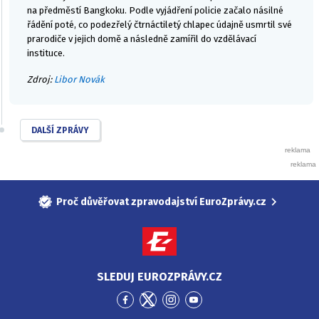
na předměstí Bangkoku. Podle vyjádření policie začalo násilné
řádění poté, co podezřelý čtrnáctiletý chlapec údajně usmrtil své
prarodiče v jejich domě a následně zamířil do vzdělávací
instituce.
Zdroj:
Libor Novák
DALŠÍ ZPRÁVY
Proč důvěřovat zpravodajství EuroZprávy.cz
SLEDUJ EUROZPRÁVY.CZ
Přejít
Přejít
Přejít
Přejít