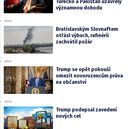
Turecko a Pákistán uzavřely
významnou dohodu
včera
Bratislavským Slovnaftem
otřásl výbuch, rafinérii
zachvátil požár
včera
Trump se opět pokouší
omezit novorozencům práva
na občanství
včera
Trump podepsal zavedení
nových cel