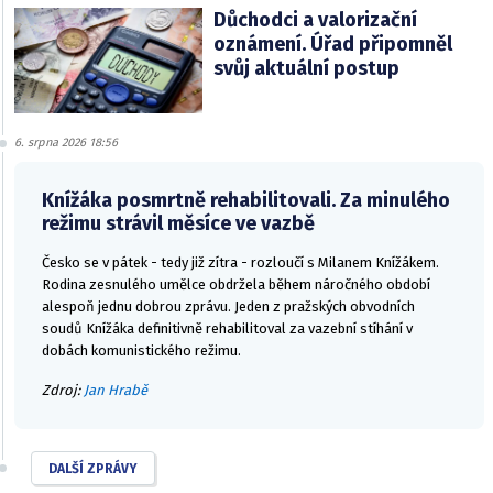
Důchodci a valorizační
oznámení. Úřad připomněl
svůj aktuální postup
6. srpna 2026 18:56
Knížáka posmrtně rehabilitovali. Za minulého
režimu strávil měsíce ve vazbě
Česko se v pátek - tedy již zítra - rozloučí s Milanem Knížákem.
Rodina zesnulého umělce obdržela během náročného období
alespoň jednu dobrou zprávu. Jeden z pražských obvodních
soudů Knížáka definitivně rehabilitoval za vazební stíhání v
dobách komunistického režimu.
Zdroj:
Jan Hrabě
DALŠÍ ZPRÁVY