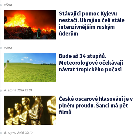
včera
Stávající pomoc Kyjevu
nestačí. Ukrajina čelí stále
intenzivnějším ruským
úderům
včera
Bude až 34 stupňů.
Meteorologové očekávají
návrat tropického počasí
6. srpna 2026 22:01
České oscarové hlasování je v
plném proudu. Šanci má pět
filmů
6. srpna 2026 20:10