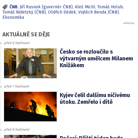
ČNB
,
Jiří Rusnok (guvernér ČNB)
,
Aleš Michl
,
Tomáš Holub
,
Tomáš Nidetzký (ČNB)
,
Oldřich Dědek
,
Vojtěch Benda )ČNB)
,
Ekonomika
AKTUÁLNĚ SE DĚJE
před 6 hodinami
Česko se rozloučilo s
výtvarným umělcem Milanem
Knížákem
před 7 hodinami
Kyjev čelil dalšímu ničivému
útoku. Zemřelo i dítě
před 8 hodinami