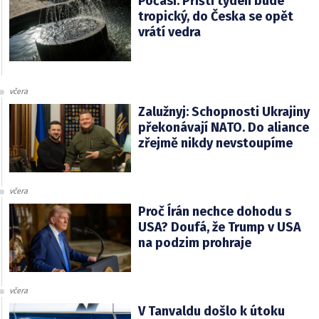
Počasí: Příští týden bude
tropický, do Česka se opět
vrátí vedra
včera
Zalužnyj: Schopnosti Ukrajiny
překonávají NATO. Do aliance
zřejmě nikdy nevstoupíme
včera
Proč Írán nechce dohodu s
USA? Doufá, že Trump v USA
na podzim prohraje
včera
V Tanvaldu došlo k útoku