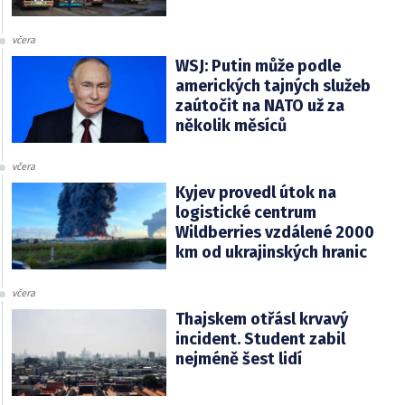
včera
WSJ: Putin může podle
amerických tajných služeb
zaútočit na NATO už za
několik měsíců
včera
Kyjev provedl útok na
logistické centrum
Wildberries vzdálené 2000
km od ukrajinských hranic
včera
Thajskem otřásl krvavý
incident. Student zabil
nejméně šest lidí