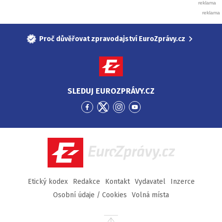
Proč důvěřovat zpravodajství EuroZprávy.cz
SLEDUJ EUROZPRÁVY.CZ
Přejít
Přejít
Přejít
Přejít
na
na
na
na
Facebook
Twitter
Instagram
YouTube
EuroZprávy.cz
Etický kodex
Redakce
Kontakt
Vydavatel
Inzerce
Osobní údaje / Cookies
Volná místa
Přejít