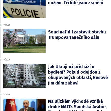
nožem. Tři lidé jsou zranění
včera
Soud nařídil zastavit stavbu
Trumpova tanečního sálu
včera
Jak Ukrajinci přichází o
bydlení? Pokud odejdou z
okupovaných oblastí, Rusové
jim dům zabaví
včera
Na Blízkém východě vzniká
druhé NATO. Saudská Arábie,