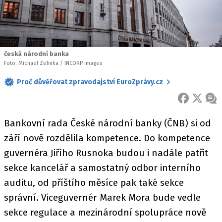
česká národní banka
Foto: Michael Zelinka / INCORP images
Proč důvěřovat zpravodajství EuroZprávy.cz
FACEBOOK
X
ZPR
Bankovní rada České národní banky (ČNB) si od
září nově rozdělila kompetence. Do kompetence
guvernéra Jiřího Rusnoka budou i nadále patřit
sekce kancelář a samostatný odbor interního
auditu, od příštího měsíce pak také sekce
správní. Viceguvernér Marek Mora bude vedle
sekce regulace a mezinárodní spolupráce nově