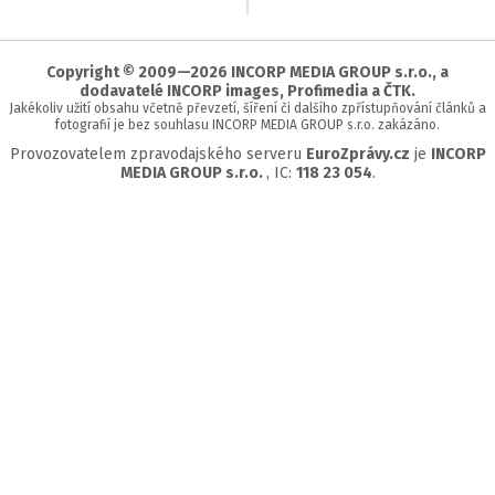
na
začátek
stránky
Copyright © 2009—2026 INCORP MEDIA GROUP s.r.o., a
dodavatelé INCORP images, Profimedia a ČTK.
Jakékoliv užití obsahu včetně převzetí, šíření či dalšího zpřístupňování článků a
fotografií je bez souhlasu INCORP MEDIA GROUP s.r.o. zakázáno.
Provozovatelem zpravodajského serveru
EuroZprávy.cz
je
INCORP
MEDIA GROUP s.r.o.
, IC:
118 23 054
.