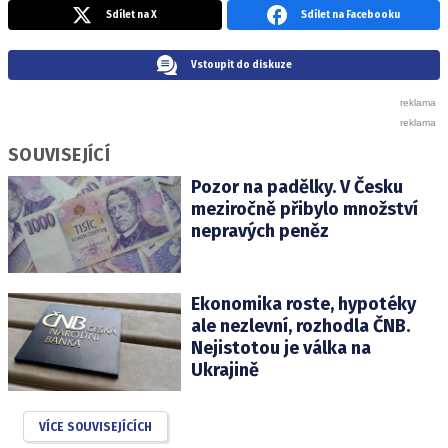
Sdílet na X
Sdílet na Facebooku
Vstoupit do diskuze
SOUVISEJÍCÍ
Pozor na padělky. V Česku
meziročně přibylo množství
nepravých peněz
Ekonomika roste, hypotéky
ale nezlevní, rozhodla ČNB.
Nejistotou je válka na
Ukrajině
VÍCE SOUVISEJÍCÍCH