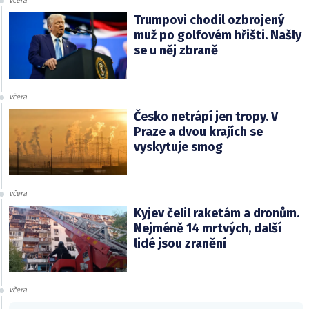
včera
Trumpovi chodil ozbrojený
muž po golfovém hřišti. Našly
se u něj zbraně
včera
Česko netrápí jen tropy. V
Praze a dvou krajích se
vyskytuje smog
včera
Kyjev čelil raketám a dronům.
Nejméně 14 mrtvých, další
lidé jsou zranění
včera