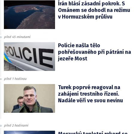
Írán hlásí zásadní pokrok. S
Ománem se dohodl na režimu
v Hormuzském průlivu
před 45 minutami
Policie našla tělo
pohřešovaného při pátrání na
jezeře Most
před 1 hodinou
Turek poprvé reagoval na
zahájení trestního řízení.
Nadále věří ve svou nevinu
před 2 hodinami