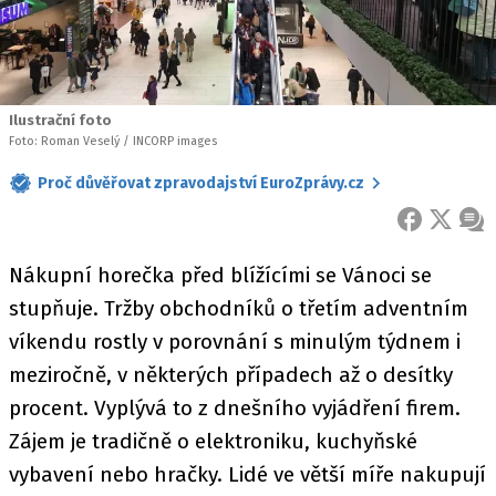
Ilustrační foto
Foto: Roman Veselý / INCORP images
Proč důvěřovat zpravodajství EuroZprávy.cz
FACEBOOK
X
ZPR
Nákupní horečka před blížícími se Vánoci se
stupňuje. Tržby obchodníků o třetím adventním
víkendu rostly v porovnání s minulým týdnem i
meziročně, v některých případech až o desítky
procent. Vyplývá to z dnešního vyjádření firem.
Zájem je tradičně o elektroniku, kuchyňské
vybavení nebo hračky. Lidé ve větší míře nakupují