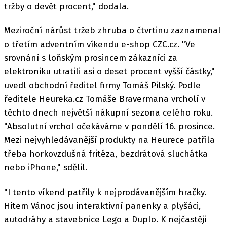
tržby o devět procent," dodala.
Meziroční nárůst tržeb zhruba o čtvrtinu zaznamenal
o třetím adventním víkendu e-shop CZC.cz. "Ve
srovnání s loňským prosincem zákazníci za
elektroniku utratili asi o deset procent vyšší částky,"
uvedl obchodní ředitel firmy Tomáš Pilský. Podle
ředitele Heureka.cz Tomáše Bravermana vrcholí v
těchto dnech největší nákupní sezona celého roku.
"Absolutní vrchol očekáváme v pondělí 16. prosince.
Mezi nejvyhledávanější produkty na Heurece patřila
třeba horkovzdušná fritéza, bezdrátová sluchátka
nebo iPhone," sdělil.
"I tento víkend patřily k nejprodávanějším hračky.
Hitem Vánoc jsou interaktivní panenky a plyšáci,
autodráhy a stavebnice Lego a Duplo. K nejčastěji