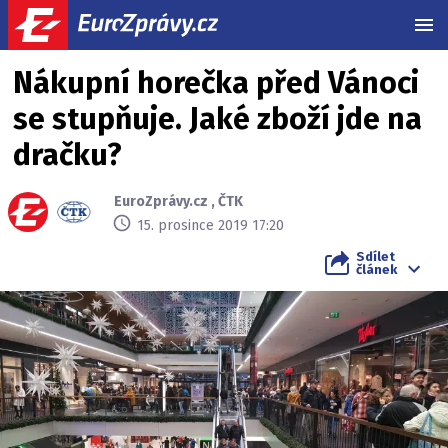
MEN
Nákupní horečka před Vánoci
se stupňuje. Jaké zboží jde na
dračku?
EuroZprávy.cz
,
ČTK
15. prosince 2019 17:20
Sdílet
článek