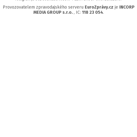
Provozovatelem zpravodajského serveru
EuroZprávy.cz
je
INCORP
MEDIA GROUP s.r.o.
, IC:
118 23 054
.