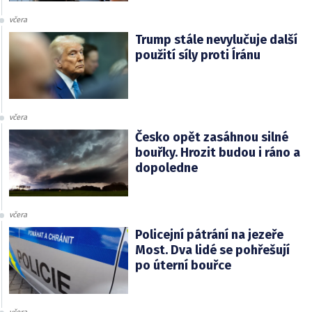
včera
Trump stále nevylučuje další
použití síly proti Íránu
včera
Česko opět zasáhnou silné
bouřky. Hrozit budou i ráno a
dopoledne
včera
Policejní pátrání na jezeře
Most. Dva lidé se pohřešují
po úterní bouřce