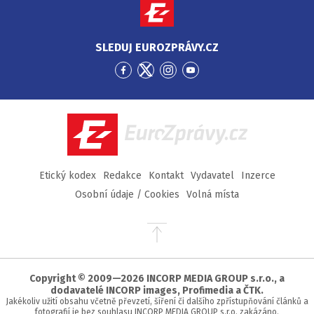
SLEDUJ EUROZPRÁVY.CZ
Přejít
Přejít
Přejít
Přejít
na
na
na
na
Facebook
Twitter
Instagram
YouTube
EuroZprávy.cz
Etický kodex
Redakce
Kontakt
Vydavatel
Inzerce
Osobní údaje / Cookies
Volná místa
Přejít
na
začátek
stránky
Copyright © 2009—2026 INCORP MEDIA GROUP s.r.o., a
dodavatelé INCORP images, Profimedia a ČTK.
Jakékoliv užití obsahu včetně převzetí, šíření či dalšího zpřístupňování článků a
fotografií je bez souhlasu INCORP MEDIA GROUP s.r.o. zakázáno.