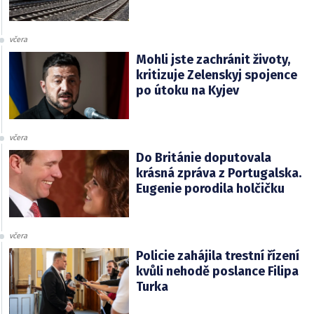
včera
Mohli jste zachránit životy,
kritizuje Zelenskyj spojence
po útoku na Kyjev
včera
Do Británie doputovala
krásná zpráva z Portugalska.
Eugenie porodila holčičku
včera
Policie zahájila trestní řízení
kvůli nehodě poslance Filipa
Turka