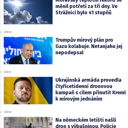
Moravský teplotní rekord se
měnil potřetí za tři dny. Ve
Strážnici bylo 41 stupňů
včera
Trumpův mírový plán pro
Gazu kolabuje. Netanjahu jej
nepodepsal
včera
Ukrajinská armáda provedla
čtyřicetidenní dronovou
kampaň s cílem přinutit Kreml
k mírovým jednáním
včera
Na německém letišti našli
dron s výbušninou. Policie