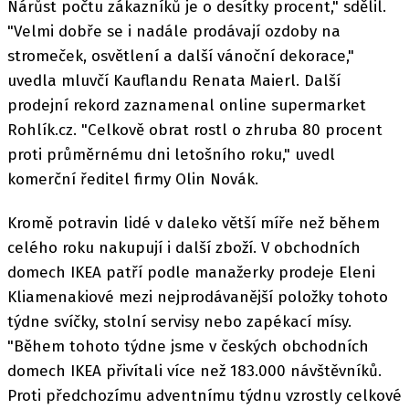
Nárůst počtu zákazníků je o desítky procent," sdělil.
"Velmi dobře se i nadále prodávají ozdoby na
stromeček, osvětlení a další vánoční dekorace,"
uvedla mluvčí Kauflandu Renata Maierl. Další
prodejní rekord zaznamenal online supermarket
Rohlík.cz. "Celkově obrat rostl o zhruba 80 procent
proti průměrnému dni letošního roku," uvedl
komerční ředitel firmy Olin Novák.
Kromě potravin lidé v daleko větší míře než během
celého roku nakupují i další zboží. V obchodních
domech IKEA patří podle manažerky prodeje Eleni
Kliamenakiové mezi nejprodávanější položky tohoto
týdne svíčky, stolní servisy nebo zapékací mísy.
"Během tohoto týdne jsme v českých obchodních
domech IKEA přivítali více než 183.000 návštěvníků.
Proti předchozímu adventnímu týdnu vzrostly celkové