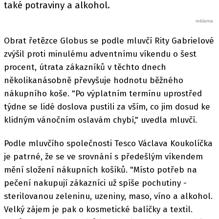
také potraviny a alkohol.
Obrat řetězce Globus se podle mluvčí Rity Gabrielové
zvýšil proti minulému adventnímu víkendu o šest
procent, útrata zákazníků v těchto dnech
několikanásobně převyšuje hodnotu běžného
nákupního koše. "Po výplatním termínu uprostřed
týdne se lidé doslova pustili za vším, co jim dosud ke
klidným vánočním oslavám chybí," uvedla mluvčí.
Podle mluvčího společnosti Tesco Václava Koukolíčka
je patrné, že se ve srovnání s předešlým víkendem
mění složení nákupních košíků. "Místo potřeb na
pečení nakupují zákazníci už spíše pochutiny -
sterilovanou zeleninu, uzeniny, maso, víno a alkohol.
Velký zájem je pak o kosmetické balíčky a textil.