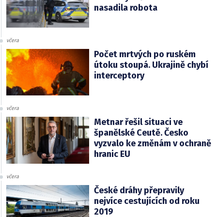
nasadila robota
včera
Počet mrtvých po ruském
útoku stoupá. Ukrajině chybí
interceptory
včera
Metnar řešil situaci ve
španělské Ceutě. Česko
vyzvalo ke změnám v ochraně
hranic EU
včera
České dráhy přepravily
nejvíce cestujících od roku
2019