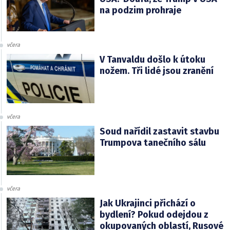
na podzim prohraje
včera
V Tanvaldu došlo k útoku
nožem. Tři lidé jsou zranění
včera
Soud nařídil zastavit stavbu
Trumpova tanečního sálu
včera
Jak Ukrajinci přichází o
bydlení? Pokud odejdou z
okupovaných oblastí, Rusové