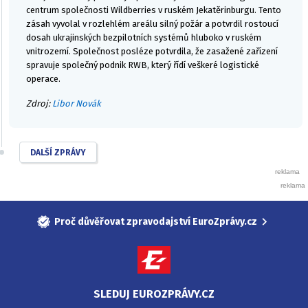
centrum společnosti Wildberries v ruském Jekatěrinburgu. Tento
zásah vyvolal v rozlehlém areálu silný požár a potvrdil rostoucí
dosah ukrajinských bezpilotních systémů hluboko v ruském
vnitrozemí. Společnost posléze potvrdila, že zasažené zařízení
spravuje společný podnik RWB, který řídí veškeré logistické
operace.
Zdroj:
Libor Novák
DALŠÍ ZPRÁVY
Proč důvěřovat zpravodajství EuroZprávy.cz
SLEDUJ EUROZPRÁVY.CZ