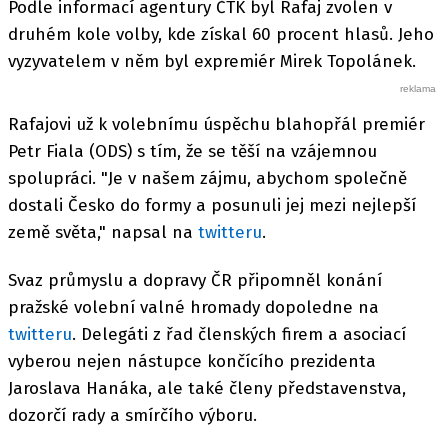
Podle informací agentury ČTK byl Rafaj zvolen v
druhém kole volby, kde získal 60 procent hlasů. Jeho
vyzyvatelem v něm byl expremiér Mirek Topolánek.
Rafajovi už k volebnímu úspěchu blahopřál premiér
Petr Fiala (ODS) s tím, že se těší na vzájemnou
spolupráci. "Je v našem zájmu, abychom společně
dostali Česko do formy a posunuli jej mezi nejlepší
země světa," napsal na
twitteru
.
Svaz průmyslu a dopravy ČR připomněl konání
pražské volební valné hromady dopoledne na
twitteru
. Delegáti z řad členských firem a asociací
vyberou nejen nástupce končícího prezidenta
Jaroslava Hanáka, ale také členy představenstva,
dozorčí rady a smírčího výboru.