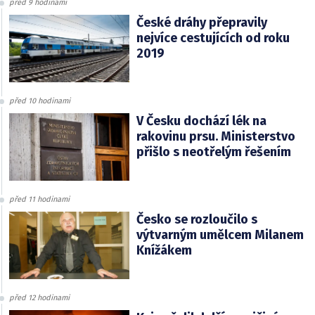
před 9 hodinami
České dráhy přepravily
nejvíce cestujících od roku
2019
před 10 hodinami
V Česku dochází lék na
rakovinu prsu. Ministerstvo
přišlo s neotřelým řešením
před 11 hodinami
Česko se rozloučilo s
výtvarným umělcem Milanem
Knížákem
před 12 hodinami