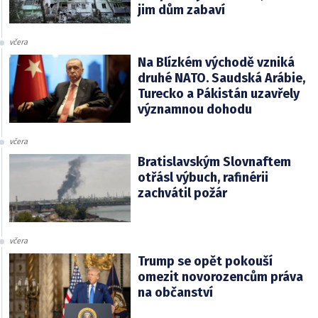
jim dům zabaví
včera
Na Blízkém východě vzniká
druhé NATO. Saudská Arábie,
Turecko a Pákistán uzavřely
významnou dohodu
včera
Bratislavským Slovnaftem
otřásl výbuch, rafinérii
zachvátil požár
včera
Trump se opět pokouší
omezit novorozencům práva
na občanství