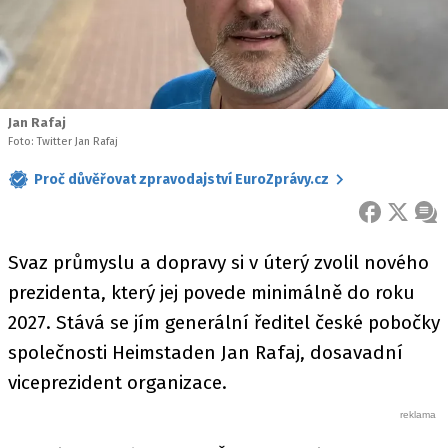
Jan Rafaj
Foto: Twitter Jan Rafaj
Proč důvěřovat zpravodajství EuroZprávy.cz
FACEBOOK
X
ZPR
Svaz průmyslu a dopravy si v úterý zvolil nového
prezidenta, který jej povede minimálně do roku
2027. Stává se jím generální ředitel české pobočky
společnosti Heimstaden Jan Rafaj, dosavadní
viceprezident organizace.