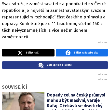
Svaz sdružuje zaměstnavatele a podnikatele v České
republice a je největším zaměstnavatelským svazem
reprezentujícím rozhodující část českého průmyslu a
dopravy. Konkrétně jde o 11 tisíc firem, včetně 140 z
těch nejvýznamnějších, s více než milionem
zaměstnanců.
Sdílet na X
Sdílet na Facebooku
Vstoupit do diskuze
SOUVISEJÍCÍ
Dopady cel na český průmysl
mohou být masivní, varuje
Rafaj. Očekává se drastický