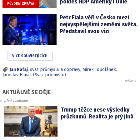
pokles HDP Ameriky i Unie
PŮVODNÍ ZPRÁVA
Petr Fiala věří v Česko mezi
nejvyspělejšími zeměmi světa.
Představil svou vizi
VÍCE SOUVISEJÍCÍCH
Jan Rafaj
,
svaz průmyslu a dopravy
,
Mirek Topolánek
,
Jaroslav Hanák (Svaz průmyslu)
AKTUÁLNĚ SE DĚJE
před 1 hodinou
Trump těžce nese výsledky
průzkumů. Realita je prý jiná