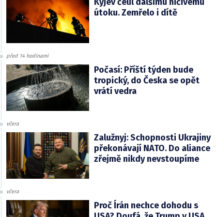
Kyjev čelil dalšímu ničivému
útoku. Zemřelo i dítě
před 14 hodinami
Počasí: Příští týden bude
tropický, do Česka se opět
vrátí vedra
včera
Zalužnyj: Schopnosti Ukrajiny
překonávají NATO. Do aliance
zřejmě nikdy nevstoupíme
včera
Proč Írán nechce dohodu s
USA? Doufá, že Trump v USA