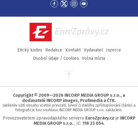
Přejít
Přejít
Přejít
Přejít
na
na
na
na
Facebook
Twitter
Instagram
YouTube
EuroZprávy.cz
Etický kodex
Redakce
Kontakt
Vydavatel
Inzerce
Osobní údaje / Cookies
Volná místa
Přejít
na
začátek
stránky
Copyright © 2009—2026 INCORP MEDIA GROUP s.r.o., a
dodavatelé INCORP images, Profimedia a ČTK.
Jakékoliv užití obsahu včetně převzetí, šíření či dalšího zpřístupňování článků a
fotografií je bez souhlasu INCORP MEDIA GROUP s.r.o. zakázáno.
Provozovatelem zpravodajského serveru
EuroZprávy.cz
je
INCORP
MEDIA GROUP s.r.o.
, IC:
118 23 054
.