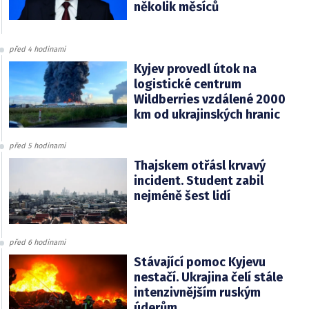
několik měsíců
před 4 hodinami
Kyjev provedl útok na
logistické centrum
Wildberries vzdálené 2000
km od ukrajinských hranic
před 5 hodinami
Thajskem otřásl krvavý
incident. Student zabil
nejméně šest lidí
před 6 hodinami
Stávající pomoc Kyjevu
nestačí. Ukrajina čelí stále
intenzivnějším ruským
úderům