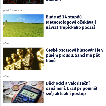
před 7 hodinami
Bude až 34 stupňů.
Meteorologové očekávají
návrat tropického počasí
včera
České oscarové hlasování je v
plném proudu. Šanci má pět
filmů
včera
Důchodci a valorizační
oznámení. Úřad připomněl
svůj aktuální postup