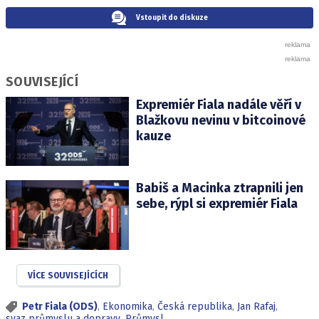
Vstoupit do diskuze
SOUVISEJÍCÍ
Expremiér Fiala nadále věří v
Blažkovu nevinu v bitcoinové
kauze
Babiš a Macinka ztrapnili jen
sebe, rýpl si expremiér Fiala
VÍCE SOUVISEJÍCÍCH
Petr Fiala (ODS)
,
Ekonomika
,
Česká republika
,
Jan Rafaj
,
svaz průmyslu a dopravy
,
Průmysl