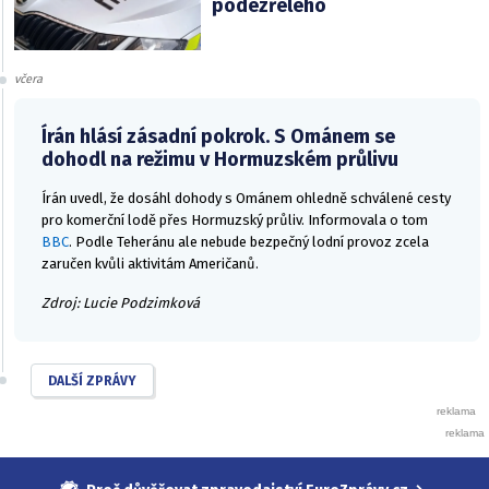
podezřelého
včera
Írán hlásí zásadní pokrok. S Ománem se
dohodl na režimu v Hormuzském průlivu
Írán uvedl, že dosáhl dohody s Ománem ohledně schválené cesty
pro komerční lodě přes Hormuzský průliv. Informovala o tom
BBC
. Podle Teheránu ale nebude bezpečný lodní provoz zcela
zaručen kvůli aktivitám Američanů.
Zdroj: Lucie Podzimková
DALŠÍ ZPRÁVY