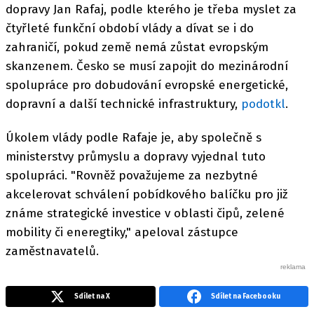
dopravy Jan Rafaj, podle kterého je třeba myslet za
čtyřleté funkční období vlády a dívat se i do
zahraničí, pokud země nemá zůstat evropským
skanzenem. Česko se musí zapojit do mezinárodní
spolupráce pro dobudování evropské energetické,
dopravní a další technické infrastruktury,
podotkl
.
Úkolem vlády podle Rafaje je, aby společně s
ministerstvy průmyslu a dopravy vyjednal tuto
spolupráci. "Rovněž považujeme za nezbytné
akcelerovat schválení pobídkového balíčku pro již
známe strategické investice v oblasti čipů, zelené
mobility či eneregtiky," apeloval zástupce
zaměstnavatelů.
Sdílet na X
Sdílet na Facebooku