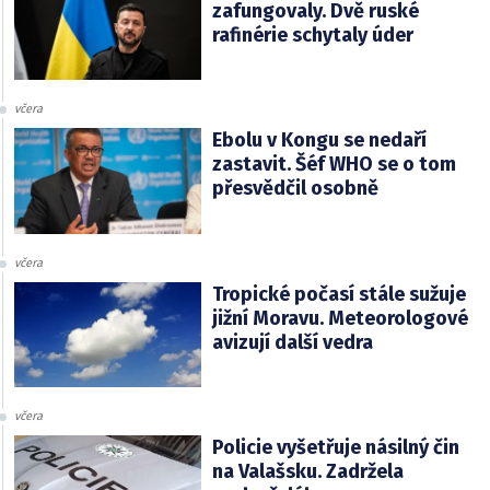
zafungovaly. Dvě ruské
rafinérie schytaly úder
včera
Ebolu v Kongu se nedaří
zastavit. Šéf WHO se o tom
přesvědčil osobně
včera
Tropické počasí stále sužuje
jižní Moravu. Meteorologové
avizují další vedra
včera
Policie vyšetřuje násilný čin
na Valašsku. Zadržela