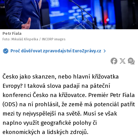
Petr Fiala
Foto: Mikuláš Křepelka / INCORP images
Proč důvěřovat zpravodajství EuroZprávy.cz
FACEBOOK
X
ZPR
Česko jako skanzen, nebo hlavní křižovatka
Evropy? I taková slova padají na páteční
konferenci Česko na křižovatce. Premiér Petr Fiala
(ODS) na ní prohlásil, že země má potenciál patřit
mezi ty nejvyspělejší na světě. Musí se však
naplno využít geografické polohy či
ekonomických a lidských zdrojů.