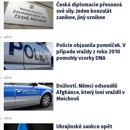
Česká diplomacie přesouvá
své síly. Jeden konzulát
zanikne, jiný vznikne
včera
Policie objasnila pomníček. V
případu vraždy z roku 2010
pomohly vzorky DNA
včera
Doživotí. Němci odsoudili
Afghánce, který loni vraždil v
Mnichově
včera
Ukrajinské sankce opět