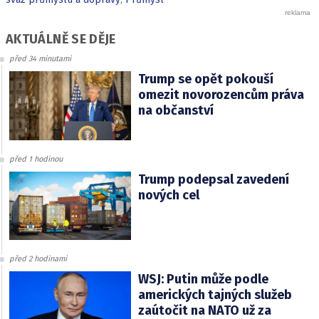
AKTUÁLNĚ SE DĚJE
před 34 minutami
Trump se opět pokouší
omezit novorozencům práva
na občanství
před 1 hodinou
Trump podepsal zavedení
nových cel
před 2 hodinami
WSJ: Putin může podle
amerických tajných služeb
zaútočit na NATO už za