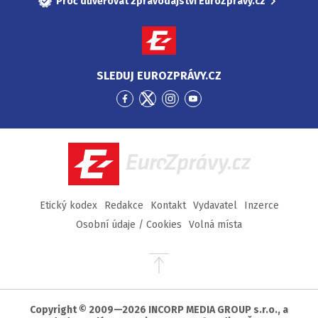
Proč důvěřovat zpravodajství EuroZprávy.cz
SLEDUJ EUROZPRÁVY.CZ
Přejít
Přejít
Přejít
Přejít
na
na
na
na
Facebook
Twitter
Instagram
YouTube
EuroZprávy.cz
Etický kodex
Redakce
Kontakt
Vydavatel
Inzerce
Osobní údaje / Cookies
Volná místa
Přejít
na
začátek
stránky
Copyright © 2009—2026 INCORP MEDIA GROUP s.r.o., a