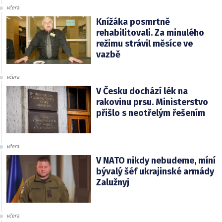
včera
Knížáka posmrtně
rehabilitovali. Za minulého
režimu strávil měsíce ve
vazbě
včera
V Česku dochází lék na
rakovinu prsu. Ministerstvo
přišlo s neotřelým řešením
včera
V NATO nikdy nebudeme, míní
bývalý šéf ukrajinské armády
Zalužnyj
včera