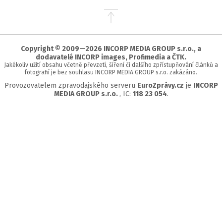
Přejít
na
začátek
stránky
Copyright © 2009—2026 INCORP MEDIA GROUP s.r.o., a
dodavatelé INCORP images, Profimedia a ČTK.
Jakékoliv užití obsahu včetně převzetí, šíření či dalšího zpřístupňování článků a
fotografií je bez souhlasu INCORP MEDIA GROUP s.r.o. zakázáno.
Provozovatelem zpravodajského serveru
EuroZprávy.cz
je
INCORP
MEDIA GROUP s.r.o.
, IC:
118 23 054
.