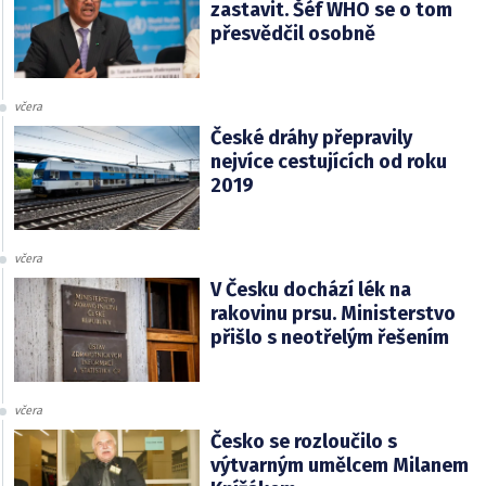
zastavit. Šéf WHO se o tom
přesvědčil osobně
včera
České dráhy přepravily
nejvíce cestujících od roku
2019
včera
V Česku dochází lék na
rakovinu prsu. Ministerstvo
přišlo s neotřelým řešením
včera
Česko se rozloučilo s
výtvarným umělcem Milanem