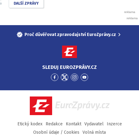
DALŠÍ ZPRÁVY
Proč důvěřovat zpravodajství EuroZprávy.cz
SLEDUJ EUROZPRÁVY.CZ
Přejít
Přejít
Přejít
Přejít
na
na
na
na
Facebook
Twitter
Instagram
YouTube
EuroZprávy.cz
Etický kodex
Redakce
Kontakt
Vydavatel
Inzerce
Osobní údaje / Cookies
Volná místa