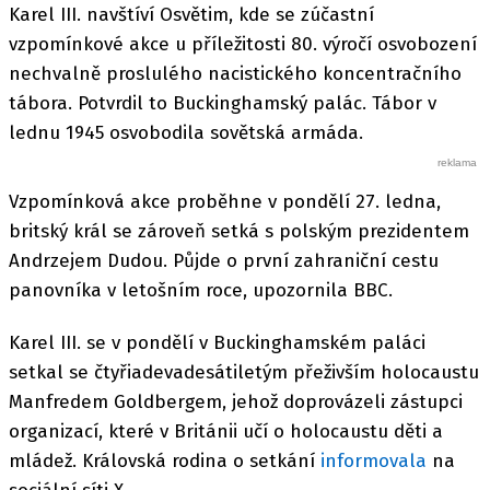
Karel III. navštíví Osvětim, kde se zúčastní
vzpomínkové akce u příležitosti 80. výročí osvobození
nechvalně proslulého nacistického koncentračního
tábora. Potvrdil to Buckinghamský palác. Tábor v
lednu 1945 osvobodila sovětská armáda.
Vzpomínková akce proběhne v pondělí 27. ledna,
britský král se zároveň setká s polským prezidentem
Andrzejem Dudou. Půjde o první zahraniční cestu
panovníka v letošním roce, upozornila BBC.
Karel III. se v pondělí v Buckinghamském paláci
setkal se čtyřiadevadesátiletým přeživším holocaustu
Manfredem Goldbergem, jehož doprovázeli zástupci
organizací, které v Británii učí o holocaustu děti a
mládež. Královská rodina o setkání
informovala
na