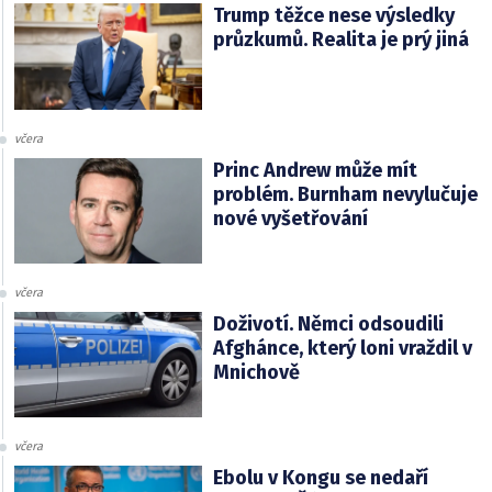
Trump těžce nese výsledky
průzkumů. Realita je prý jiná
včera
Princ Andrew může mít
problém. Burnham nevylučuje
nové vyšetřování
včera
Doživotí. Němci odsoudili
Afghánce, který loni vraždil v
Mnichově
včera
Ebolu v Kongu se nedaří