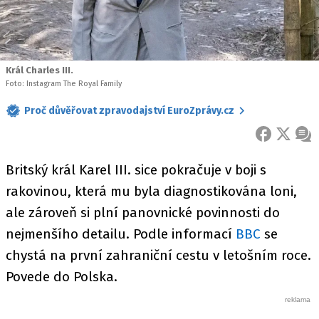
Král Charles III.
Foto: Instagram The Royal Family
Proč důvěřovat zpravodajství EuroZprávy.cz
FACEBOOK
X
ZPR
Britský král Karel III. sice pokračuje v boji s
rakovinou, která mu byla diagnostikována loni,
ale zároveň si plní panovnické povinnosti do
nejmenšího detailu. Podle informací
BBC
se
chystá na první zahraniční cestu v letošním roce.
Povede do Polska.