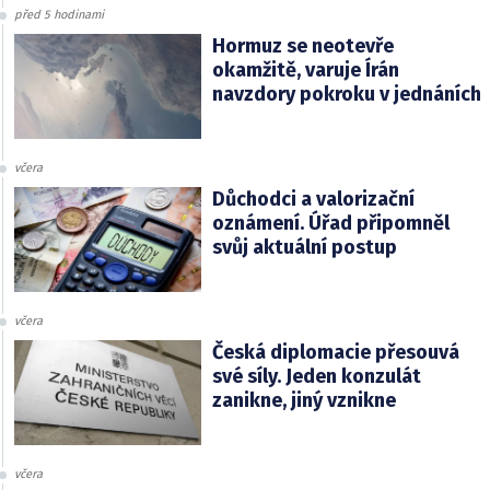
před 5 hodinami
Hormuz se neotevře
okamžitě, varuje Írán
navzdory pokroku v jednáních
včera
Důchodci a valorizační
oznámení. Úřad připomněl
svůj aktuální postup
včera
Česká diplomacie přesouvá
své síly. Jeden konzulát
zanikne, jiný vznikne
včera