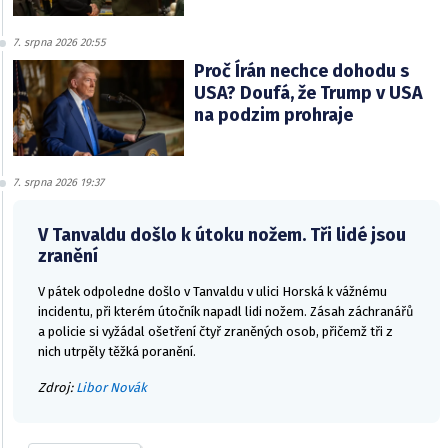
7. srpna 2026 20:55
Proč Írán nechce dohodu s
USA? Doufá, že Trump v USA
na podzim prohraje
7. srpna 2026 19:37
V Tanvaldu došlo k útoku nožem. Tři lidé jsou
zranění
V pátek odpoledne došlo v Tanvaldu v ulici Horská k vážnému
incidentu, při kterém útočník napadl lidi nožem. Zásah záchranářů
a policie si vyžádal ošetření čtyř zraněných osob, přičemž tři z
nich utrpěly těžká poranění.
Zdroj:
Libor Novák