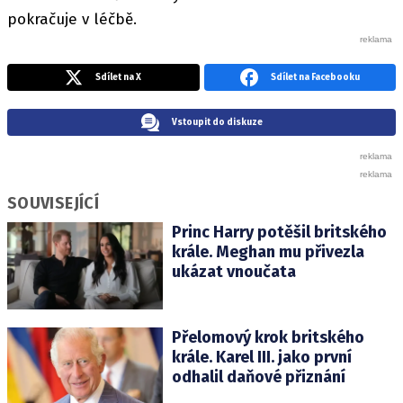
pokračuje v léčbě.
Sdílet na X
Sdílet na Facebooku
Vstoupit do diskuze
SOUVISEJÍCÍ
Princ Harry potěšil britského
krále. Meghan mu přivezla
ukázat vnoučata
Přelomový krok britského
krále. Karel III. jako první
odhalil daňové přiznání