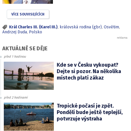
VÍCE SOUVISEJÍCÍCH
Král Charles III. (Karel III.)
,
královská rodina (gbr)
,
Osvětim
,
Andrzej Duda
,
Polsko
AKTUÁLNĚ SE DĚJE
před 1 hodinou
Kde se v Česku vykoupat?
Dejte si pozor. Na několika
místech platí zákaz
před 2 hodinami
Tropické počasí je zpět.
Pondělí bude ještě teplejší,
potvrzuje výstraha