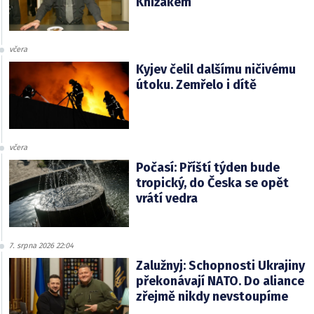
Knížákem
včera
Kyjev čelil dalšímu ničivému
útoku. Zemřelo i dítě
včera
Počasí: Příští týden bude
tropický, do Česka se opět
vrátí vedra
7. srpna 2026 22:04
Zalužnyj: Schopnosti Ukrajiny
překonávají NATO. Do aliance
zřejmě nikdy nevstoupíme