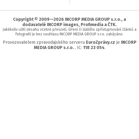
na
začátek
stránky
Copyright © 2009—2026 INCORP MEDIA GROUP s.r.o., a
dodavatelé INCORP images, Profimedia a ČTK.
Jakékoliv užití obsahu včetně převzetí, šíření či dalšího zpřístupňování článků a
fotografií je bez souhlasu INCORP MEDIA GROUP s.r.o. zakázáno.
Provozovatelem zpravodajského serveru
EuroZprávy.cz
je
INCORP
MEDIA GROUP s.r.o.
, IC:
118 23 054
.