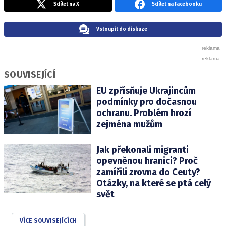
Sdílet na X
Sdílet na Facebooku
Vstoupit do diskuze
SOUVISEJÍCÍ
EU zpřísňuje Ukrajincům
podmínky pro dočasnou
ochranu. Problém hrozí
zejména mužům
Jak překonali migranti
opevněnou hranici? Proč
zamířili zrovna do Ceuty?
Otázky, na které se ptá celý
svět
VÍCE SOUVISEJÍCÍCH