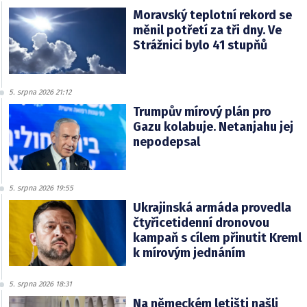
Moravský teplotní rekord se
měnil potřetí za tři dny. Ve
Strážnici bylo 41 stupňů
5. srpna 2026 21:12
Trumpův mírový plán pro
Gazu kolabuje. Netanjahu jej
nepodepsal
5. srpna 2026 19:55
Ukrajinská armáda provedla
čtyřicetidenní dronovou
kampaň s cílem přinutit Kreml
k mírovým jednáním
5. srpna 2026 18:31
Na německém letišti našli