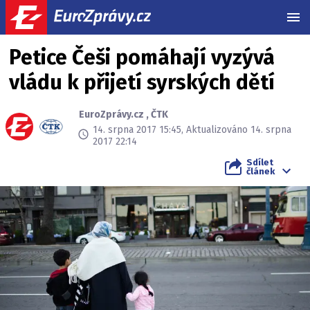
MEN
Petice Češi pomáhají vyzývá
vládu k přijetí syrských dětí
EuroZprávy.cz
,
ČTK
14. srpna 2017 15:45, Aktualizováno 14. srpna
2017 22:14
Sdílet
článek