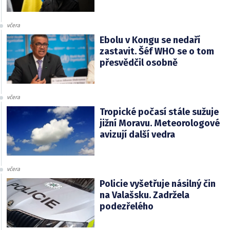
včera
Ebolu v Kongu se nedaří
zastavit. Šéf WHO se o tom
přesvědčil osobně
včera
Tropické počasí stále sužuje
jižní Moravu. Meteorologové
avizují další vedra
včera
Policie vyšetřuje násilný čin
na Valašsku. Zadržela
podezřelého