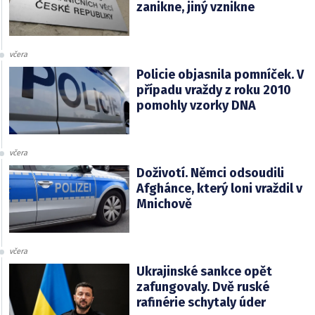
zanikne, jiný vznikne
včera
Policie objasnila pomníček. V
případu vraždy z roku 2010
pomohly vzorky DNA
včera
Doživotí. Němci odsoudili
Afghánce, který loni vraždil v
Mnichově
včera
Ukrajinské sankce opět
zafungovaly. Dvě ruské
rafinérie schytaly úder