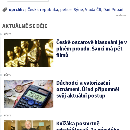
uprchlíci
,
Česká republika
,
petice
,
Sýrie
,
Vláda ČR
,
Daň Přibáň
AKTUÁLNĚ SE DĚJE
včera
České oscarové hlasování je v
plném proudu. Šanci má pět
filmů
včera
Důchodci a valorizační
oznámení. Úřad připomněl
svůj aktuální postup
včera
Knížáka posmrtně
rehabilitovali. Za minulého