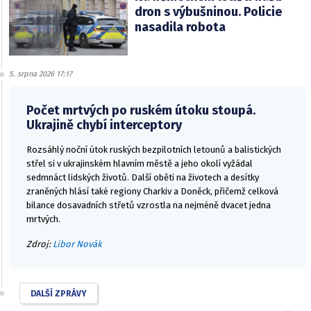
dron s výbušninou. Policie
nasadila robota
5. srpna 2026 17:17
Počet mrtvých po ruském útoku stoupá.
Ukrajině chybí interceptory
Rozsáhlý noční útok ruských bezpilotních letounů a balistických
střel si v ukrajinském hlavním městě a jeho okolí vyžádal
sedmnáct lidských životů. Další oběti na životech a desítky
zraněných hlásí také regiony Charkiv a Doněck, přičemž celková
bilance dosavadních střetů vzrostla na nejméně dvacet jedna
mrtvých.
Zdroj:
Libor Novák
DALŠÍ ZPRÁVY