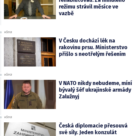
režimu strávil měsíce ve
vazbě
včera
V Česku dochází lék na
rakovinu prsu. Ministerstvo
přišlo s neotřelým řešením
včera
V NATO nikdy nebudeme, míní
bývalý šéf ukrajinské armády
Zalužnyj
včera
Česká diplomacie přesouvá
své síly. Jeden konzulát