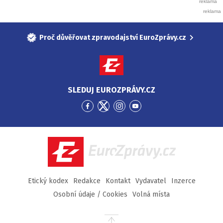
Proč důvěřovat zpravodajství EuroZprávy.cz
SLEDUJ EUROZPRÁVY.CZ
Přejít
Přejít
Přejít
Přejít
na
na
na
na
Facebook
Twitter
Instagram
YouTube
EuroZprávy.cz
Etický kodex
Redakce
Kontakt
Vydavatel
Inzerce
Osobní údaje / Cookies
Volná místa
Přejít