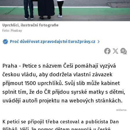
Uprchlíci, ilustrační fotografie
Foto: Pixabay
Proč důvěřovat zpravodajství EuroZprávy.cz
FACEBOOK
X
ZPR
Praha - Petice s názvem Češi pomáhají vyzývá
českou vládu, aby dodržela vlastní závazek
přijmout 1500 uprchlíků. Svůj slib může kabinet
splnit tím, že do ČR přijdou syrské matky s dětmi,
uvádějí autoři projektu na webových stránkách.
K petici se připojil třeba cestoval a publicista Dan
Přibáň. Věří, že pomoc dětem nevyvolá u české