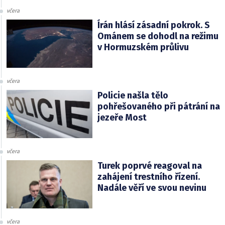
včera
Írán hlásí zásadní pokrok. S
Ománem se dohodl na režimu
v Hormuzském průlivu
včera
Policie našla tělo
pohřešovaného při pátrání na
jezeře Most
včera
Turek poprvé reagoval na
zahájení trestního řízení.
Nadále věří ve svou nevinu
včera