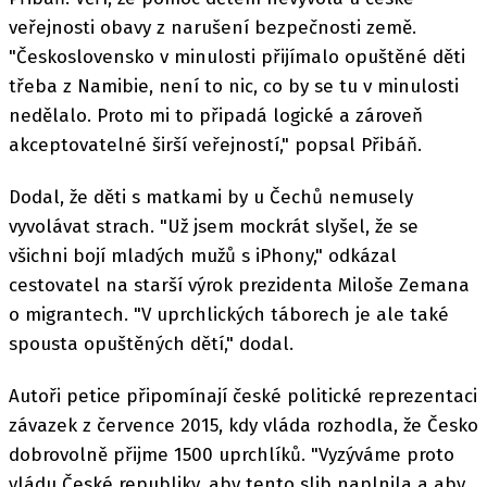
veřejnosti obavy z narušení bezpečnosti země.
"Československo v minulosti přijímalo opuštěné děti
třeba z Namibie, není to nic, co by se tu v minulosti
nedělalo. Proto mi to připadá logické a zároveň
akceptovatelné širší veřejností," popsal Přibáň.
Dodal, že děti s matkami by u Čechů nemusely
vyvolávat strach. "Už jsem mockrát slyšel, že se
všichni bojí mladých mužů s iPhony," odkázal
cestovatel na starší výrok prezidenta Miloše Zemana
o migrantech. "V uprchlických táborech je ale také
spousta opuštěných dětí," dodal.
Autoři petice připomínají české politické reprezentaci
závazek z července 2015, kdy vláda rozhodla, že Česko
dobrovolně přijme 1500 uprchlíků. "Vyzýváme proto
vládu České republiky, aby tento slib naplnila a aby