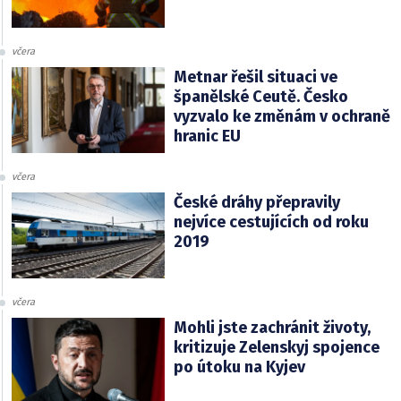
včera
Metnar řešil situaci ve
španělské Ceutě. Česko
vyzvalo ke změnám v ochraně
hranic EU
včera
České dráhy přepravily
nejvíce cestujících od roku
2019
včera
Mohli jste zachránit životy,
kritizuje Zelenskyj spojence
po útoku na Kyjev