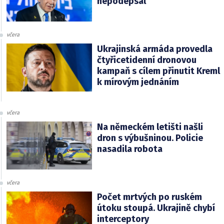
nepodepsal
včera
Ukrajinská armáda provedla
čtyřicetidenní dronovou
kampaň s cílem přinutit Kreml
k mírovým jednáním
včera
Na německém letišti našli
dron s výbušninou. Policie
nasadila robota
včera
Počet mrtvých po ruském
útoku stoupá. Ukrajině chybí
interceptory