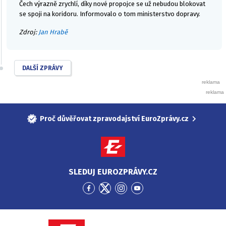
Čech výrazně zrychlí, díky nové propojce se už nebudou blokovat
se spoji na koridoru. Informovalo o tom ministerstvo dopravy.
Zdroj:
Jan Hrabě
DALŠÍ ZPRÁVY
Proč důvěřovat zpravodajství EuroZprávy.cz
SLEDUJ EUROZPRÁVY.CZ
Přejít
Přejít
Přejít
Přejít
na
na
na
na
Facebook
Twitter
Instagram
YouTube