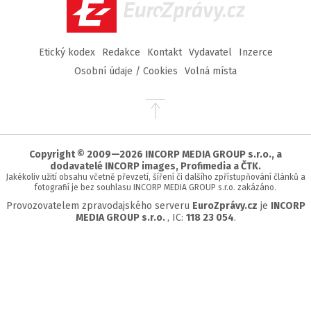
EuroZprávy.cz
Etický kodex
Redakce
Kontakt
Vydavatel
Inzerce
Osobní údaje / Cookies
Volná místa
Přejít
na
začátek
stránky
Copyright © 2009—2026 INCORP MEDIA GROUP s.r.o., a
dodavatelé INCORP images, Profimedia a ČTK.
Jakékoliv užití obsahu včetně převzetí, šíření či dalšího zpřístupňování článků a
fotografií je bez souhlasu INCORP MEDIA GROUP s.r.o. zakázáno.
Provozovatelem zpravodajského serveru
EuroZprávy.cz
je
INCORP
MEDIA GROUP s.r.o.
, IC:
118 23 054
.