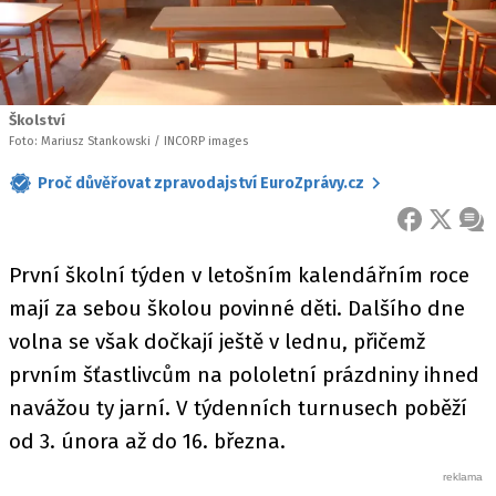
Školství
Foto: Mariusz Stankowski / INCORP images
Proč důvěřovat zpravodajství EuroZprávy.cz
FACEBOOK
X
ZPR
První školní týden v letošním kalendářním roce
mají za sebou školou povinné děti. Dalšího dne
volna se však dočkají ještě v lednu, přičemž
prvním šťastlivcům na pololetní prázdniny ihned
navážou ty jarní. V týdenních turnusech poběží
od 3. února až do 16. března.