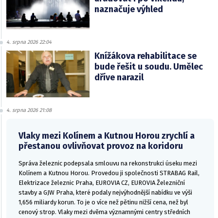
naznačuje výhled
4. srpna 2026 22:04
Knížákova rehabilitace se
bude řešit u soudu. Umělec
dříve narazil
4. srpna 2026 21:08
Vlaky mezi Kolínem a Kutnou Horou zrychlí a
přestanou ovlivňovat provoz na koridoru
Správa železnic podepsala smlouvu na rekonstrukci úseku mezi
Kolínem a Kutnou Horou. Provedou ji společnosti STRABAG Rail,
Elektrizace železnic Praha, EUROVIA CZ, EUROVIA Železniční
stavby a GJW Praha, které podaly nejvýhodnější nabídku ve výši
1,656 miliardy korun. To je o více než pětinu nižší cena, než byl
cenový strop. Vlaky mezi dvěma významnými centry středních