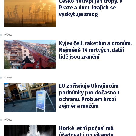
Česko netrápí jen tropy. V
Praze a dvou krajích se
vyskytuje smog
včera
Kyjev čelil raketám a dronům.
Nejméně 14 mrtvých, další
lidé jsou zranění
včera
EU zpřísňuje Ukrajincům
podmínky pro dočasnou
ochranu. Problém hrozí
zejména mužům
včera
Horké letní počasí má
úřadovat i po víkendu,