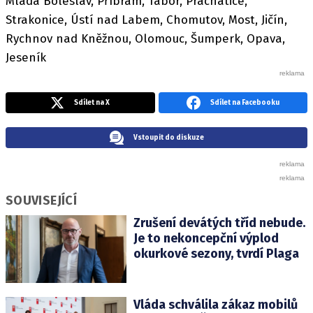
Mladá Boleslav, Příbram, Tábor, Prachatice,
Strakonice, Ústí nad Labem, Chomutov, Most, Jičín,
Rychnov nad Kněžnou, Olomouc, Šumperk, Opava,
Jeseník
Sdílet na X
Sdílet na Facebooku
Vstoupit do diskuze
SOUVISEJÍCÍ
Zrušení devátých tříd nebude.
Je to nekoncepční výplod
okurkové sezony, tvrdí Plaga
Vláda schválila zákaz mobilů