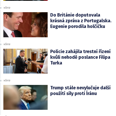
včera
Do Británie doputovala
krásná zpráva z Portugalska.
Eugenie porodila holčičku
včera
Policie zahájila trestní řízení
kvůli nehodě poslance Filipa
Turka
včera
Trump stále nevylučuje další
použití síly proti Íránu