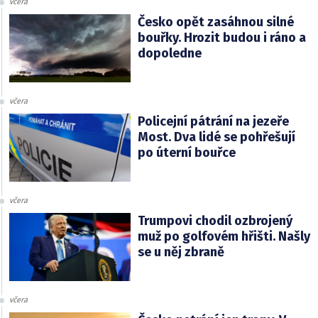
včera
Česko opět zasáhnou silné
bouřky. Hrozit budou i ráno a
dopoledne
včera
Policejní pátrání na jezeře
Most. Dva lidé se pohřešují
po úterní bouřce
včera
Trumpovi chodil ozbrojený
muž po golfovém hřišti. Našly
se u něj zbraně
včera