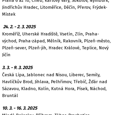
Praha 6 až 10, Cheb, Karlovy Vary, Sokolov, Nymburk,
Jindřichův Hradec, Litoměřice, Děčín, Přerov, Frýdek-
Místek
24. 2. - 2. 3. 2025
Kroměříž, Uherské Hradiště, Vsetín, Zlín, Praha-
východ, Praha-západ, Mělník, Rakovník, Plzeň-město,
Plzeň-sever, Plzeň-jih, Hradec Králové, Teplice, Nový
Jičín
3. 3. - 9. 3. 2025
Česká Lípa, Jablonec nad Nisou, Liberec, Semily,
Havlíčkův Brod, Jihlava, Pelhřimov, Třebíč, Žďár nad
Sázavou, Kladno, Kolín, Kutná Hora, Písek, Náchod,
Bruntál
10. 3. - 16. 3. 2025