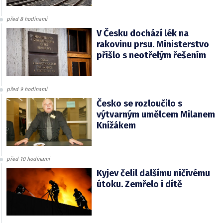
před 8 hodinami
V Česku dochází lék na
rakovinu prsu. Ministerstvo
přišlo s neotřelým řešením
před 9 hodinami
Česko se rozloučilo s
výtvarným umělcem Milanem
Knížákem
před 10 hodinami
Kyjev čelil dalšímu ničivému
útoku. Zemřelo i dítě