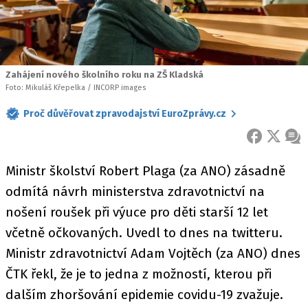
Zahájení nového školního roku na ZŠ Kladská
Foto: Mikuláš Křepelka / INCORP images
Proč důvěřovat zpravodajství EuroZprávy.cz
FACEBOOK
X
ZPR
Ministr školství Robert Plaga (za ANO) zásadně
odmítá návrh ministerstva zdravotnictví na
nošení roušek při výuce pro děti starší 12 let
včetně očkovaných. Uvedl to dnes na twitteru.
Ministr zdravotnictví Adam Vojtěch (za ANO) dnes
ČTK řekl, že je to jedna z možností, kterou při
dalším zhoršování epidemie covidu-19 zvažuje.