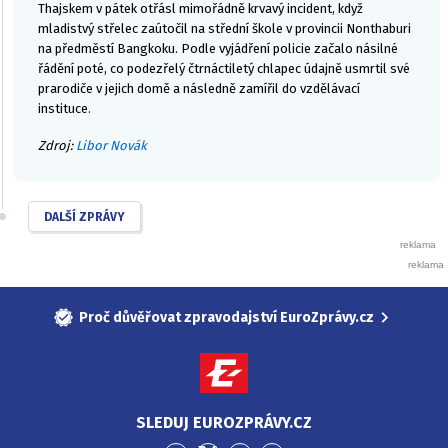
Thajskem v pátek otřásl mimořádně krvavý incident, když
mladistvý střelec zaútočil na střední škole v provincii Nonthaburi
na předměstí Bangkoku. Podle vyjádření policie začalo násilné
řádění poté, co podezřelý čtrnáctiletý chlapec údajně usmrtil své
prarodiče v jejich domě a následně zamířil do vzdělávací
instituce.
Zdroj:
Libor Novák
DALŠÍ ZPRÁVY
Proč důvěřovat zpravodajství EuroZprávy.cz
SLEDUJ EUROZPRÁVY.CZ