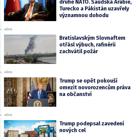
druhé NATO. Saudská Arábie,
Turecko a Pákistán uzavřely
významnou dohodu
včera
Bratislavským Slovnaftem
otřásl výbuch, rafinérii
zachvátil požár
včera
Trump se opět pokouší
omezit novorozencům práva
na občanství
včera
Trump podepsal zavedení
nových cel