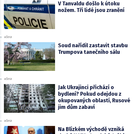
V Tanvaldu došlo k útoku
nožem. Tři lidé jsou zranění
včera
Soud nařídil zastavit stavbu
Trumpova tanečního sálu
včera
Jak Ukrajinci přichází o
bydlení? Pokud odejdou z
okupovaných oblastí, Rusové
jim dům zabaví
včera
Na Blízkém východě vzniká