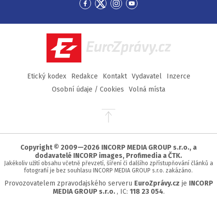
Přejít
Přejít
Přejít
Přejít
na
na
na
na
Facebook
Twitter
Instagram
YouTube
EuroZprávy.cz
Etický kodex
Redakce
Kontakt
Vydavatel
Inzerce
Osobní údaje / Cookies
Volná místa
Přejít
na
začátek
stránky
Copyright © 2009—2026 INCORP MEDIA GROUP s.r.o., a
dodavatelé INCORP images, Profimedia a ČTK.
Jakékoliv užití obsahu včetně převzetí, šíření či dalšího zpřístupňování článků a
fotografií je bez souhlasu INCORP MEDIA GROUP s.r.o. zakázáno.
Provozovatelem zpravodajského serveru
EuroZprávy.cz
je
INCORP
MEDIA GROUP s.r.o.
, IC:
118 23 054
.