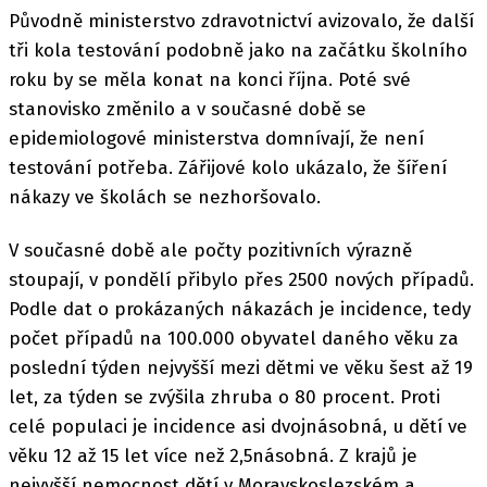
Původně ministerstvo zdravotnictví avizovalo, že další
tři kola testování podobně jako na začátku školního
roku by se měla konat na konci října. Poté své
stanovisko změnilo a v současné době se
epidemiologové ministerstva domnívají, že není
testování potřeba. Zářijové kolo ukázalo, že šíření
nákazy ve školách se nezhoršovalo.
V současné době ale počty pozitivních výrazně
stoupají, v pondělí přibylo přes 2500 nových případů.
Podle dat o prokázaných nákazách je incidence, tedy
počet případů na 100.000 obyvatel daného věku za
poslední týden nejvyšší mezi dětmi ve věku šest až 19
let, za týden se zvýšila zhruba o 80 procent. Proti
celé populaci je incidence asi dvojnásobná, u dětí ve
věku 12 až 15 let více než 2,5násobná. Z krajů je
nejvyšší nemocnost dětí v Moravskoslezském a