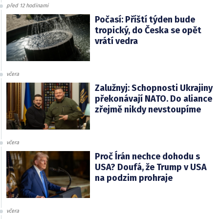
před 12 hodinami
Počasí: Příští týden bude
tropický, do Česka se opět
vrátí vedra
včera
Zalužnyj: Schopnosti Ukrajiny
překonávají NATO. Do aliance
zřejmě nikdy nevstoupíme
včera
Proč Írán nechce dohodu s
USA? Doufá, že Trump v USA
na podzim prohraje
včera