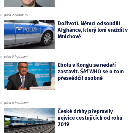
před 2 hodinami
Doživotí. Němci odsoudili
Afghánce, který loni vraždil v
Mnichově
před 5 hodinami
Ebolu v Kongu se nedaří
zastavit. Šéf WHO se o tom
přesvědčil osobně
před 6 hodinami
České dráhy přepravily
nejvíce cestujících od roku
2019