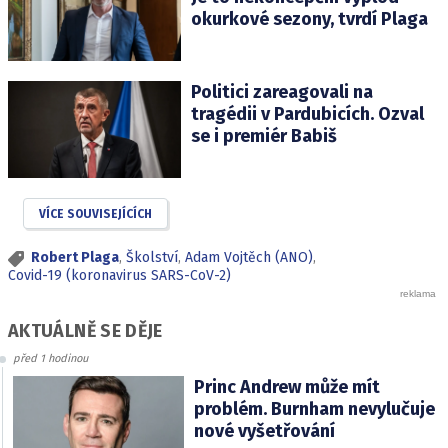
okurkové sezony, tvrdí Plaga
Politici zareagovali na
tragédii v Pardubicích. Ozval
se i premiér Babiš
VÍCE SOUVISEJÍCÍCH
Robert Plaga
,
Školství
,
Adam Vojtěch (ANO)
,
Covid-19 (koronavirus SARS-CoV-2)
AKTUÁLNĚ SE DĚJE
před 1 hodinou
Princ Andrew může mít
problém. Burnham nevylučuje
nové vyšetřování