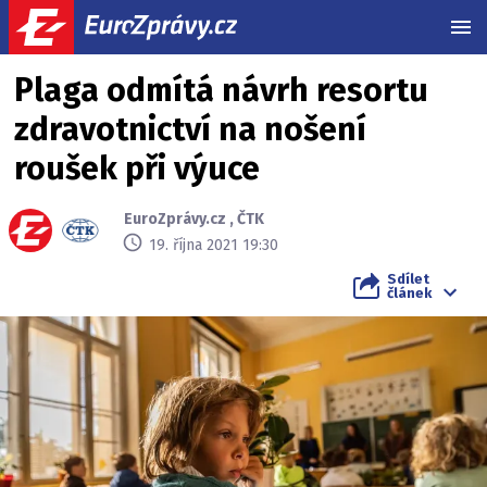
MEN
Plaga odmítá návrh resortu
zdravotnictví na nošení
roušek při výuce
EuroZprávy.cz
,
ČTK
19. října 2021 19:30
Sdílet
článek