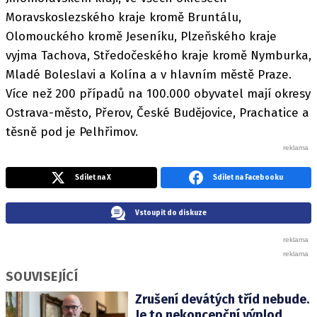
Moravskoslezského kraje kromě Bruntálu,
Olomouckého kromě Jeseníku, Plzeňského kraje
vyjma Tachova, Středočeského kraje kromě Nymburka,
Mladé Boleslavi a Kolína a v hlavním městě Praze.
Více než 200 případů na 100.000 obyvatel mají okresy
Ostrava-město, Přerov, České Budějovice, Prachatice a
těsně pod je Pelhřimov.
Sdílet na X
Sdílet na Facebooku
Vstoupit do diskuze
SOUVISEJÍCÍ
Zrušení devátých tříd nebude.
Je to nekoncepční výplod