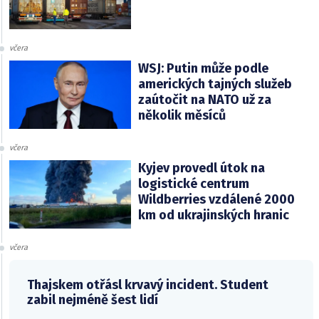
včera
WSJ: Putin může podle
amerických tajných služeb
zaútočit na NATO už za
několik měsíců
včera
Kyjev provedl útok na
logistické centrum
Wildberries vzdálené 2000
km od ukrajinských hranic
včera
Thajskem otřásl krvavý incident. Student
zabil nejméně šest lidí