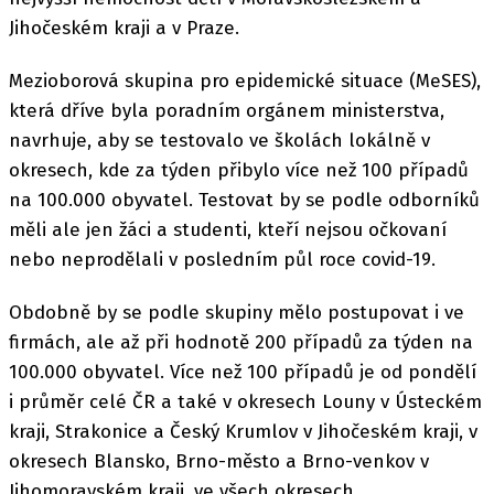
Jihočeském kraji a v Praze.
Mezioborová skupina pro epidemické situace (MeSES),
která dříve byla poradním orgánem ministerstva,
navrhuje, aby se testovalo ve školách lokálně v
okresech, kde za týden přibylo více než 100 případů
na 100.000 obyvatel. Testovat by se podle odborníků
měli ale jen žáci a studenti, kteří nejsou očkovaní
nebo neprodělali v posledním půl roce covid-19.
Obdobně by se podle skupiny mělo postupovat i ve
firmách, ale až při hodnotě 200 případů za týden na
100.000 obyvatel. Více než 100 případů je od pondělí
i průměr celé ČR a také v okresech Louny v Ústeckém
kraji, Strakonice a Český Krumlov v Jihočeském kraji, v
okresech Blansko, Brno-město a Brno-venkov v
Jihomoravském kraji, ve všech okresech