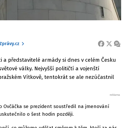
Zprávy.cz
FACEBOOK
X
ZPRÁ
ici a představitelé armády si dnes v celém Česku
ětové války. Nejvyšší političtí a vojenští
 pražském Vítkově, tentokrát se ale nezúčastnil
o Ovčáčka se prezident soustředil na jmenování
uskutečnilo o šest hodin později.
jmenší, co můžeme udělat směrem k těm, kteří za nás