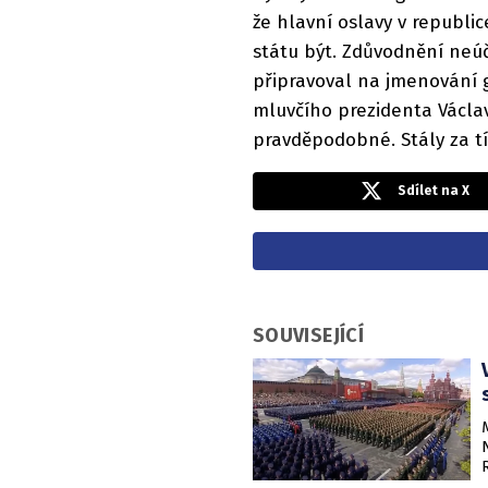
že hlavní oslavy v republic
státu být. Zdůvodnění neúč
připravoval na jmenování 
mluvčího prezidenta Václa
pravděpodobné. Stály za tí
Sdílet na X
SOUVISEJÍCÍ