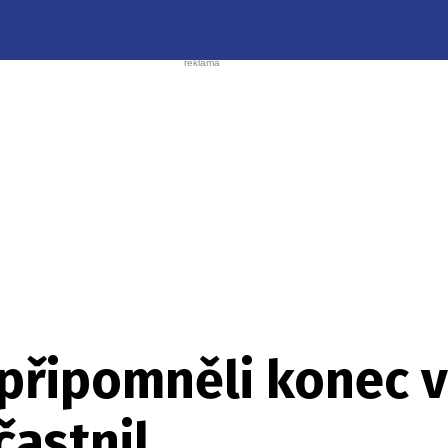
 připomněli konec 
častnil