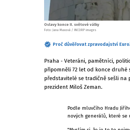
Oslavy konce II. světové války
Foto: Jana Maxová / INCORP images
Proč důvěřovat zpravodajství Euro
Praha - Veteráni, pamětníci, polit
připomněli 72 let od konce druhé sv
představitelé se tradičně sešli na
prezident Miloš Zeman.
Podle mluvčího Hradu Jiříh
nových generálů, které se 
"Myslím si, že je to to ne