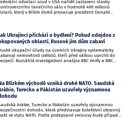
Federální odvolací soud v USA nařídil zastavení stavby
kontroverzního tanečního sálu v hodnotě 400 milionů
dolarů, který v Bílém domě prosazuje prezident Donald
Trump. Páteční rozhodnutí představuje vážnou překážku pro
administrativu a otevírá cestu k právní bitvě před Nejvyšším
soudem.
Jak Ukrajinci přichází o bydlení? Pokud odejdou z
okupovaných oblastí, Rusové jim dům zabaví
Ruské okupační úřady na územích Ukrajiny systematicky
zabavují nemovitosti civilistů, kteří před válkou uprchli do
bezpečí. Rozsáhlá investigativní analýza BBC Verify a BBC
Russian odhalila, že od roku 2024 bylo identifikováno k
zabavení nebo již přímo zkonfiskováno přes 34 tisíc domů a
bytů.
Na Blízkém východě vzniká druhé NATO. Saudská
Arábie, Turecko a Pákistán uzavřely významnou
dohodu
Saudská Arábie, Turecko a Pákistán uzavřely významnou
bezpečnostní dohodu, která představuje kolektivní obranný
pakt ve stylu NATO. Podle podepsané smlouvy bude případný
útok na některou z těchto tří zemí považován za útok na
všechny členy aliance, což má posílit odstrašující sílu v