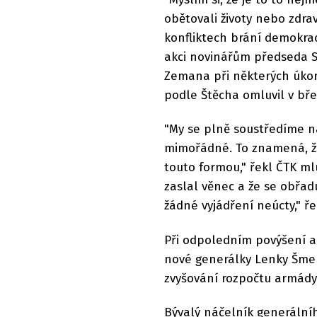
obětovali životy nebo zdrav
konfliktech brání demokraci
akci novinářům předseda Se
Zemana při některých úkone
podle Štěcha omluvil v bře
"My se plně soustředíme n
mimořádné. To znamená, že
touto formou," řekl ČTK ml
zaslal věnec a že se obřad
žádné vyjádření neúcty," ř
Při odpoledním povýšení a
nové generálky Lenky Šmer
zvyšování rozpočtu armády.
Bývalý náčelník generálníh