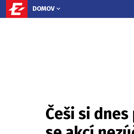
DOMOV
Češi si dnes
se akcí nezú