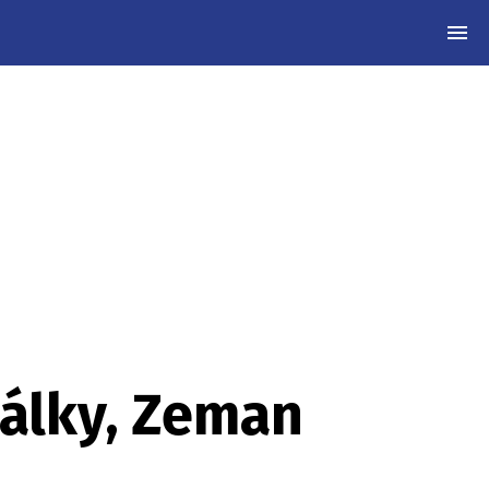
MEN
války, Zeman