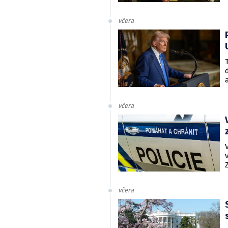
včera
včera
včera