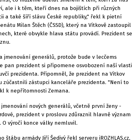
í, ale i k těm, kteří dnes na bojištích při různých
i a také šíří slávu České republiky," řekl k pietní
nátu Milan Štěch (ČSSD), který na Vítkově zastoupil
ch, které obvykle hlava státu provádí. Prezident se
znu.
a jmenování generálů, protože bude v lecčems
 pan prezident si připomene osvobození naší vlasti
uvčí prezidenta. Připomněl, že prezident na Vítkov
u zúčastnili zástupci kanceláře prezidenta. "Není to
ekl k nepřítomnosti Zemana.
 jmenování nových generálů, včetně první ženy -
dové, prezident v proslovu zdůraznil hlavně význam
 O výročí konce války nemluvil.
o štábu armády Jiří Šedivý řekl serveru iROZHLAS.cz,