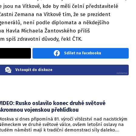
e jsou na Vítkově, kde by měli čelní představitelé
astni Zemana na Vítkově tím, že se prezident
generálů, není podle diplomata a někdejšího
va Havla Michaela Žantovského příliš
m spíš zdravotní důvody, řekl ČTK.
Sdílet na Facebooku
Vstoupit do diskuze
VIDEO: Rusko oslavilo konec druhé světové
skromnou vojenskou přehlídkou
Moskva si dnes připomíná 81. výročí vítězství nad nacistickým
Německem ve druhé světové válce, ovšem letošní oslavy na
Rudém náměstí mají k tradiční demonstraci síly daleko.
Prezident Vladimir Putin sice přehlídku zahájil, ta se však