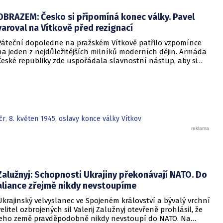
konala v silně omezeném režimu a za doprovodu čerstvě
OBRAZEM: Česko si připomíná konec války. Pavel
vyhlášeného třídenního příměří v konfliktu na Ukrajině.
varoval na Vítkově před rezignací
Páteční dopoledne na pražském Vítkově patřilo vzpomínce
na jeden z nejdůležitějších milníků moderních dějin. Armáda
České republiky zde uspořádala slavnostní nástup, aby si
připomněla 81. výročí konce druhé světové války na
evropském kontinentu. Tato tradiční pieta u Národního
památníku je každoročně symbolem úcty k těm, kteří položili
životy za svobodu a konec nacistické tyranie.
čr
,
8. květen 1945
,
oslavy konce války Vítkov
Zalužnyj: Schopnosti Ukrajiny překonávají NATO. Do
aliance zřejmě nikdy nevstoupíme
Ukrajinský velvyslanec ve Spojeném království a bývalý vrchní
velitel ozbrojených sil Valerij Zalužnyj otevřeně prohlásil, že
jeho země pravděpodobně nikdy nevstoupí do NATO. Na