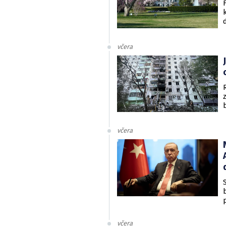
včera
včera
včera