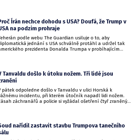
setkání s evropskými velvyslanci uvedl, že se v otázce členství
pohyboval celá léta, avšak současná realita ukazuje, že
alianční standardy jsou pro Kyjev v současné podobě
nedosažitelné.
Proč Írán nechce dohodu s USA? Doufá, že Trump v
USA na podzim prohraje
Teherán podle webu The Guardian usiluje o to, aby
diplomatická jednání s USA schválně protáhl a udržel tak
amerického prezidenta Donalda Trumpa v probíhajícím
konfliktu až do podzimních voleb do Kongresu. Cílem íránské
strany je uštědřit americkému prezidentovi politickou ránu,
která by se mohla vyrovnat krizi s americkými teheránskými
rukojmími za prezidenta Jimmyho Cartera.
V Tanvaldu došlo k útoku nožem. Tři lidé jsou
zranění
V pátek odpoledne došlo v Tanvaldu v ulici Horská k
vážnému incidentu, při kterém útočník napadl lidi nožem.
Zásah záchranářů a policie si vyžádal ošetření čtyř zraněných
osob, přičemž tři z nich utrpěly těžká poranění.
Soud nařídil zastavit stavbu Trumpova tanečního
sálu