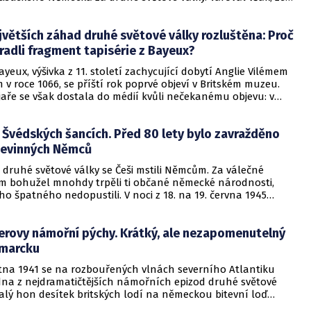
ání neporazitelnosti čelí Rusko strategickému vyčerpání a
edostatku zdrojů. Klíčovou změnou je podle něj i postoj USA
jvětších záhad druhé světové války rozluštěna: Proč
Donalda Trumpa a rostoucí role Evropy. Válka se mezitím
 sféry dronů.
radli fragment tapisérie z Bayeux?
Bayeux, výšivka z 11. století zachycující dobytí Anglie Vilémem
v roce 1066, se příští rok poprvé objeví v Britském muzeu.
jaře se však dostala do médií kvůli nečekanému objevu: v
emských archivech ve Šlesvicku-Holštýnsku byl nalezen její
agment. Abychom pochopili, jak se tam dostal, musíme se
Švédských šancích. Před 80 lety bylo zavražděno
o známé a znepokojivé kapitole z období druhé světové války.
nevinných Němců
 druhé světové války se Češi mstili Němcům. Za válečné
em bohužel mnohdy trpěli ti občané německé národnosti,
eho špatného nedopustili. V noci z 18. na 19. června 1945
většímu z poválečných masakrů spáchaných na nevinných
 Švédských šancích nedaleko Přerova českoslovenští vojáci
erovy námořní pýchy. Krátký, ale nezapomenutelný
skupinu více než 250 Němců, Maďarů a Slováků. Z naprosté
 mezi oběťmi ženy a děti. O tragické události se dlouho
smarcku
ělo mluvit, teprve po pádu komunistického režimu se jí
na 1941 se na rozbouřených vlnách severního Atlantiku
at historikové.
dna z nejdramatičtějších námořních epizod druhé světové
alý hon desítek britských lodí na německou bitevní loď
ato obrovská a moderní válečná loď, chlouba nacistického