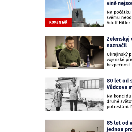
vině nejso
Na počátku k
svému neodvr
Adolf Hitle
KOMENTÁŘ
armády – zá
kontextu vyd
Zelenskyj 
Dwight D. E
jednotek na
naznačil
Ukrajinský p
vojenské pře
bezpečnost.
Vladimira Pu
plánu.
80 let od 
Vůdcova m
Na konci dub
druhé světov
potrestáni.
spáchal sebe
Braunová. K
85 let od 
jednou pr