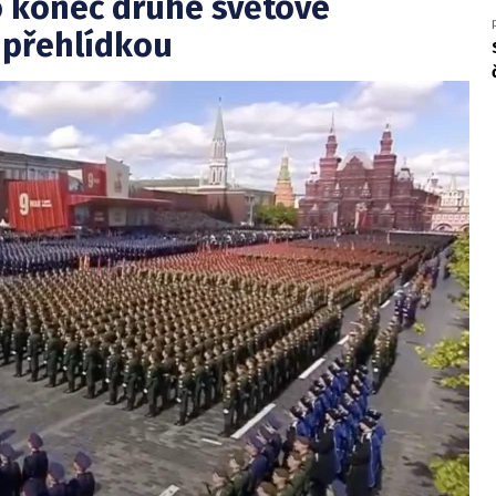
o konec druhé světové
 přehlídkou