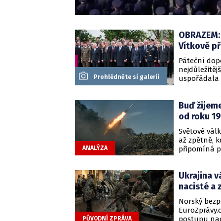
OBRAZEM: Č
Vítkově př
Páteční dop
nejdůležitěj
Prohlédněte si galerii
uspořádala 
světové vál
památníku je
Buď žijeme
svobodu a ko
od roku 19
Světové vál
až zpětně, k
připomíná p
ANALÝZA
Ukrajinu, es
západních ga
Ukrajina v
pojmenovat, 
nacisté a 
Norský bezp
EuroZprávy.
postupu nac
PŮVODNÍ ZPRÁVA