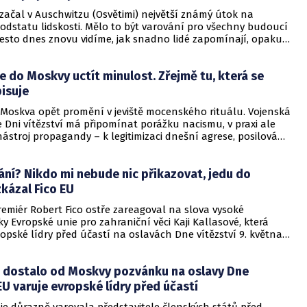
 začal v Auschwitzu (Osvětimi) největší známý útok na
dstatu lidskosti. Mělo to být varování pro všechny budoucí
esto dnes znovu vidíme, jak snadno lidé zapomínají, opakují
lížejí utrpení druhých. Hrůza nezmizela, žije dál; v nových
 v systematickém ponižování a potlačování menšin, v cynické
e do Moskvy uctít minulost. Zřejmě tu, která se
 mocných i v tichém souhlasu těch, kteří se raději dívají
isuje
e Moskva opět promění v jeviště mocenského rituálu. Vojenská
 Dni vítězství má připomínat porážku nacismu, v praxi ale
nástroj propagandy – k legitimizaci dnešní agrese, posilování
 a rozdělování Evropy. Letos přibývá nový rozměr:
ají i veteráni války, která dosud neskončila. Pozorovat je
rání? Nikdo mi nebude nic přikazovat, jedu do
ní“ evropští politici.
kázal Fico EU
emiér Robert Fico ostře zareagoval na slova vysoké
ky Evropské unie pro zahraniční věci Kaji Kallasové, která
opské lídry před účastí na oslavách Dne vítězství 9. května v
le Kallasové by účast na akci neměla být vnímána jako
gesto a bude pečlivě sledována. Fico její slova označil za
 dostalo od Moskvy pozvánku na oslavy Dne
erá připomíná spíše vydírání než diplomatické doporučení.
 EU varuje evropské lídry před účastí