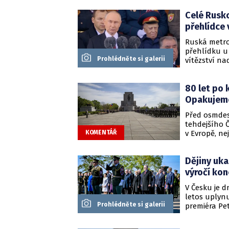
Německa, vz
Celé Rusko
na moři, kt
nepotopitel
přehlídce
Ruská metro
přehlídku u 
Prohlédněte si galerii
vítězství n
akce řekl, 
budou i nad
80 let po 
Ukrajině.
Opakujeme
Před osmdes
tehdejšího Č
v Evropě, ne
KOMENTÁŘ
události nen
abychom zno
Dějiny uka
svobody, kte
výročí kon
V Česku je d
letos uplynu
Prohlédněte si galerii
premiéra Pet
kapitol česk