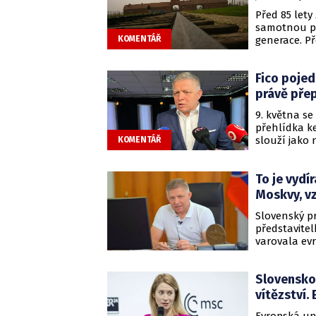
Před 85 lety
samotnou po
generace. Př
KOMENTÁŘ
chyby a přeh
konfliktech,
Fico pojed
lhostejnosti
jinam.
právě přep
9. května s
přehlídka ke
slouží jako 
KOMENTÁŘ
nacionalismu
pochodovat m
To je vydí
budou „vybra
Moskvy, vz
Slovenský pr
představitel
varovala evr
Moskvě. Pod
bezvýznamné 
Slovensko
výstrahu, kt
vítězství.