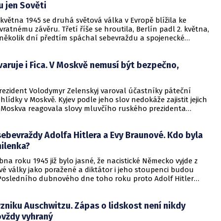
u jen Sověti
větna 1945 se druhá světová válka v Evropě blížila ke
atnému závěru. Třetí říše se hroutila, Berlín padl 2. května,
r několik dní předtím spáchal sebevraždu a spojenecké
padní i sovětské – postupovaly nezadržitelně vpřed. V tomto
al 4. května vrchní velitel spojeneckých sil v Evropě, generál
varuje i Fica. V Moskvě nemusí být bezpečno,
isenhower, rozhodující rozkaz k zahájení postupu amerických
 území západního a jihozápadního Československa.
rezident Volodymyr Zelenskyj varoval účastníky páteční
hlídky v Moskvě. Kyjev podle jeho slov nedokáže zajistit jejich
 Moskva reagovala slovy mluvčího ruského prezidenta
tina. Dmitrij Peskov řekl, že přehlídka proběhne podle
sebevraždy Adolfa Hitlera a Evy Braunové. Kdo byla
ilenka?
na roku 1945 již bylo jasné, že nacistické Německo vyjde z
é války jako poražené a diktátor i jeho stoupenci budou
 Posledního dubnového dne toho roku proto Adolf Hitler
vraždu. Spolu s ním si vzala život i jeho milenka Eva
do byla tato žena?
vzniku Auschwitzu. Zápas o lidskost není nikdy
ovždy vyhraný