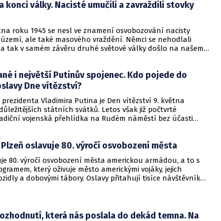
 konci války. Nacisté umučili a zavraždili stovky
tna roku 1945 se nesl ve znamení osvobozování nacisty
území, ale také masového vraždění. Němci se nehodlali
, a tak v samém závěru druhé světové války došlo na našem
olika masakrům, při nichž byly umučeny a zabity stovky
né i největší Putinův spojenec. Kdo pojede do
slavy Dne vítězství?
prezidenta Vladimira Putina je Den vítězství 9. května
důležitějších státních svátků. Letos však již počtvrté
adiční vojenská přehlídka na Rudém náměstí bez účasti
h státníků a za mimořádných bezpečnostních opatření.
totiž mají obavy, že by Ukrajina mohla tuto událost využít k
Plzeň oslavuje 80. výročí osvobození města
uje 80. výročí osvobození města americkou armádou, a to s
ramem, který oživuje město americkými vojáky, jejich
ozidly a dobovými tábory. Oslavy přitahují tisíce návštěvníků,
edinečnou příležitost uctít památku osvoboditelů a ponořit
féry květnových dnů 1945.
rozhodnutí, která nás poslala do dekád temna. Na