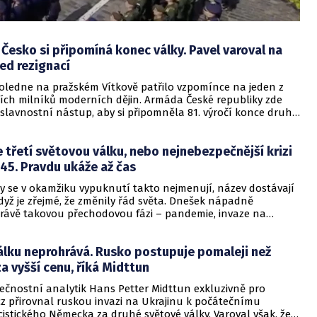
esko si připomíná konec války. Pavel varoval na
ed rezignací
oledne na pražském Vítkově patřilo vzpomínce na jeden z
ších milníků moderních dějin. Armáda České republiky zde
slavnostní nástup, aby si připomněla 81. výročí konce druhé
ky na evropském kontinentu. Tato tradiční pieta u Národního
 každoročně symbolem úcty k těm, kteří položili životy za
 třetí světovou válku, nebo nejnebezpečnější krizi
nec nacistické tyranie.
45. Pravdu ukáže až čas
ky se v okamžiku vypuknutí takto nejmenují, název dostávají
dyž je zřejmé, že změnily řád světa. Dnešek nápadně
rávě takovou přechodovou fázi – pandemie, invaze na
kalace kolem Íránu, hybridní a ekonomická válka i eroze
rancí. Buď už žijeme ve třetí světové válce, jen ji neumíme
álku neprohrává. Rusko postupuje pomaleji než
nebo v nejnebezpečnější krizi od konce druhé světové války.
za vyšší cenu, říká Midttun
ečnostní analytik Hans Petter Midttun exkluzivně pro
cz přirovnal ruskou invazi na Ukrajinu k počátečnímu
istického Německa za druhé světové války. Varoval však, že