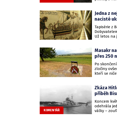
navzdory zd
kritickému n
Jedna z ne
po nástupu 
přesouvá do
nacisté uk
Tapisérie z 
Dobyvatelem 
Už letos na 
německých z
ztracený fr
Masakr na 
vrátit k mál
přes 250 
Po skončení
zločiny ovš
kteří se nič
došlo k nej
osobách. Na
Zkáza Hitl
povraždili 
většiny byly
příběh Bi
veřejně nesm
Koncem květ
začali zabýv
odehrála je
války – zouf
KOMENTÁŘ
Bismarck. T