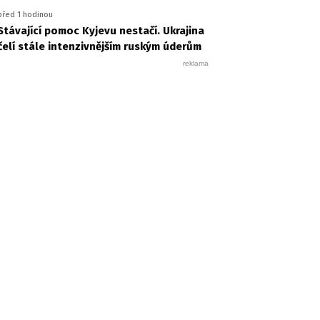
před 1 hodinou
Stávající pomoc Kyjevu nestačí. Ukrajina
čelí stále intenzivnějším ruským úderům