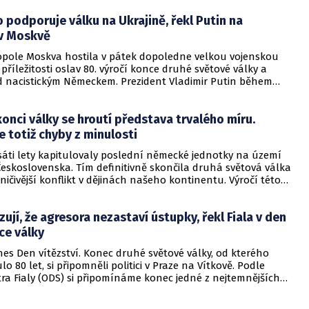
buzovala strach i respekt. Představovala pohyblivou pevnost
 podporuje válku na Ukrajině, řekl Putin na
erou nacistická propaganda označovala za prakticky
nou.
 v Moskvě
pole Moskva hostila v pátek dopoledne velkou vojenskou
příležitosti oslav 80. výročí konce druhé světové války a
ad nacistickým Německem. Prezident Vladimir Putin během
že Rusko bude nadále bariérou proti nacismu a jeho občané
ále podporovat vojáky, kteří aktuálně bojují na sousední
konci války se hroutí představa trvalého míru.
 totiž chyby z minulosti
áti lety kapitulovaly poslední německé jednotky na území
eskoslovenska. Tím definitivně skončila druhá světová válka
jničivější konflikt v dějinách našeho kontinentu. Výročí této
í jen historickou připomínkou, nýbrž výzvou k tomu,
vu a znovu promýšleli význam porážky nacismu a cenu
zují, že agresora nezastaví ústupky, řekl Fiala v den
rou tehdy naši předkové vybojovali.
ce války
nes Den vítězství. Konec druhé světové války, od kterého
lo 80 let, si připomněli politici v Praze na Vítkově. Podle
ra Fialy (ODS) si připomínáme konec jedné z nejtemnějších
ých dějin.