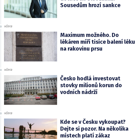
Sousedům hrozí sankce
včera
Maximum možného. Do
lékáren míří tisíce balení léku
na rakovinu prsu
včera
Česko hodlá investovat
stovky milionů korun do
vodních nádrží
včera
Kde se v Česku vykoupat?
Dejte si pozor. Na několika
místech platí zákaz