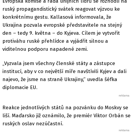
Evropská komise a řada unijních lídrů se rozhodli na
ruský propagandistický svátek reagovat výzvou ke
konkrétnímu gestu. Kallasová informovala, že
Ukrajina pozvala evropské představitele na stejný
den – tedy 9. května – do Kyjeva. Cílem je vytvořit
protiváhu ruské přehlídce a vyjádřit silnou a
viditelnou podporu napadené zemi.
„Vyzvala jsem všechny členské státy a zástupce
institucí, aby v co největší míře navštívili Kyjev a dali
najevo, že jsme na straně Ukrajiny,“ uvedla šéfka
diplomacie EU.
Reakce jednotlivých států na pozvánku do Moskvy se
liší. Maďarsko již oznámilo, že premiér Viktor Orbán se
ruských oslav nezúčastní.