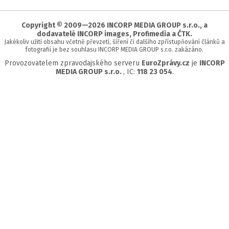
začátek
stránky
Copyright © 2009—2026 INCORP MEDIA GROUP s.r.o., a
dodavatelé INCORP images, Profimedia a ČTK.
Jakékoliv užití obsahu včetně převzetí, šíření či dalšího zpřístupňování článků a
fotografií je bez souhlasu INCORP MEDIA GROUP s.r.o. zakázáno.
Provozovatelem zpravodajského serveru
EuroZprávy.cz
je
INCORP
MEDIA GROUP s.r.o.
, IC:
118 23 054
.