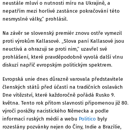
neustále mluví o nutnosti míru na Ukrajině, a
nepatřím mezi horlivé zastánce pokračování této
nesmyslné války,“ prohlásil.
Na závěr se slovenský premiér znovu ostře vymezil
proti výrokům Kallasové. „Slova paní Kallasové jsou
neuctivá a ohrazuji se proti nim,“ uzavřel své
prohlášení, které pravděpodobně vyvolá další vlnu
diskuzí napříč evropským politickým spektrem.
Evropská unie dnes důrazně varovala představitele
členských států před účastí na tradičních oslavách
Dne vítězství, které každoročně pořádá Rusko 9.
května. Tento rok přitom slavnosti připomenou již 80.
výročí porážky nacistického Německa a podle
informací ruských médií a webu
Politico
byly
rozeslány pozvánky nejen do Číny, Indie a Brazílie,