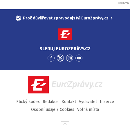
Proč důvěřovat zpravodajství EuroZprávy.cz
SLEDUJ EUROZPRÁVY.CZ
Přejít
Přejít
Přejít
Přejít
na
na
na
na
Facebook
Twitter
Instagram
YouTube
EuroZprávy.cz
Etický kodex
Redakce
Kontakt
Vydavatel
Inzerce
Osobní údaje / Cookies
Volná místa
Přejít
na