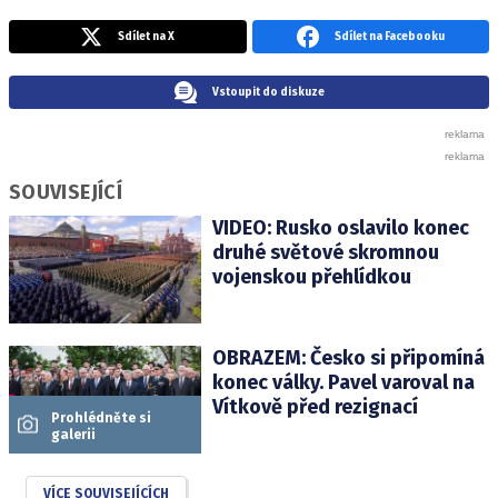
Sdílet na X
Sdílet na Facebooku
Vstoupit do diskuze
SOUVISEJÍCÍ
VIDEO: Rusko oslavilo konec
druhé světové skromnou
vojenskou přehlídkou
OBRAZEM: Česko si připomíná
konec války. Pavel varoval na
Vítkově před rezignací
Prohlédněte si
galerii
VÍCE SOUVISEJÍCÍCH