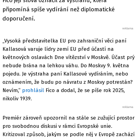
Fico její slova označil za výstrahu, která
připomíná spíše vydírání než diplomatické
doporučení.
„Vysoká představitelka EU pro zahraniční věci paní
Kallasová varuje lídry zemí EU před účastí na
květnových oslavách Dne vítězství v Moskvě. Účast prý
nebude brána na lehkou váhu. Do Moskvy 9. května
pojedu. Je výstraha paní Kallasové vydíráním, nebo
oznámením, že budu po návratu z Moskvy potrestán?
Nevím,“
prohlásil
Fico a dodal, že se píše rok 2025,
nikoliv 1939.
Premiér zároveň upozornil na stále se zužující prostor
pro svobodnou diskusi v rámci Evropské unie.
Kritizoval způsob, jakým se podle něj v Evropě zachází