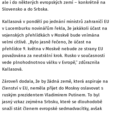
ale i do některých evropských zemí – konkrétně na
Slovensko a do Srbska.
Kallasová v pondělí po jednání ministrů zahraničí EU
v Lucemburku novinářům řekla, že jakákoli účast na
vojenských přehlídkách v Moskvě bude vnímána
velmi citlivě. „Bylo jasně řečeno, že účast na
přehlídce 9. května v Moskvě nebude ze strany EU
považována za neutrální krok. Rusko v současnosti
vede plnohodnotnou válku v Evropě,“ zdůraznila
Kallasová.
Zároveň dodala, že by žádná země, která aspiruje na
členství v EU, neměla přijet do Moskvy oslavovat s
ruským prezidentem Vladimirem Putinem. To byl
jasný vzkaz zejména Srbsku, které se dlouhodobě
snaží stát členem evropské sedmadvacítky, avšak