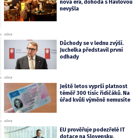
nová éra, dohoda s Havlovou
nevyšla
včera
Důchody se v lednu zvýší.
Juchelka představil první
odhady
včera
Ještě letos vyprší platnost
téměř 300 tisíc řidičáků. Na
úřad kvůli výměně nemusíte
včera
EU prověřuje podezřelé IT
dotace na Slovensku.