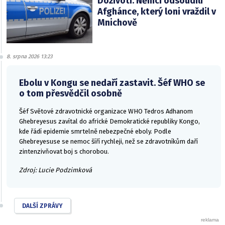
Doživotí. Němci odsoudili
Afghánce, který loni vraždil v
Mnichově
8. srpna 2026 13:23
Ebolu v Kongu se nedaří zastavit. Šéf WHO se
o tom přesvědčil osobně
Šéf Světové zdravotnické organizace WHO Tedros Adhanom
Ghebreyesus zavítal do africké Demokratické republiky Kongo,
kde řádí epidemie smrtelně nebezpečné eboly. Podle
Ghebreyesuse se nemoc šíří rychleji, než se zdravotníkům daří
zintenzivňovat boj s chorobou.
Zdroj: Lucie Podzimková
DALŠÍ ZPRÁVY