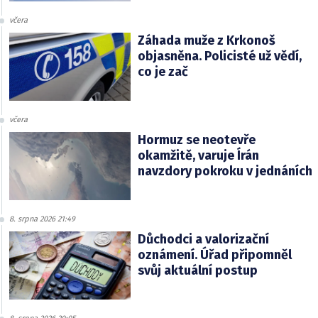
včera
Záhada muže z Krkonoš
objasněna. Policisté už vědí,
co je zač
včera
Hormuz se neotevře
okamžitě, varuje Írán
navzdory pokroku v jednáních
8. srpna 2026 21:49
Důchodci a valorizační
oznámení. Úřad připomněl
svůj aktuální postup