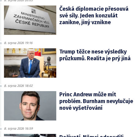
8. srpna 2026 20:05
Česká diplomacie přesouvá
své síly. Jeden konzulát
zanikne, jiný vznikne
8. srpna 2026 19:16
Trump těžce nese výsledky
průzkumů. Realita je prý jiná
8. srpna 2026 18:02
Princ Andrew může mít
problém. Burnham nevylučuje
nové vyšetřování
8. srpna 2026 16:59