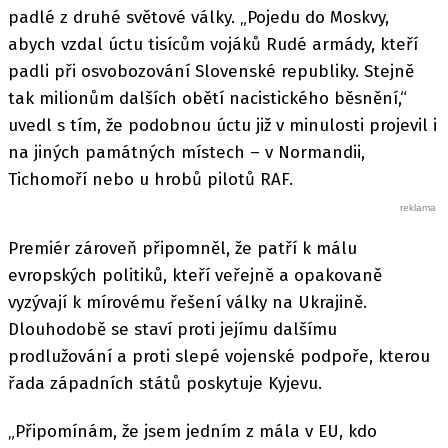
padlé z druhé světové války. „Pojedu do Moskvy,
abych vzdal úctu tisícům vojáků Rudé armády, kteří
padli při osvobozování Slovenské republiky. Stejně
tak milionům dalších obětí nacistického běsnění,“
uvedl s tím, že podobnou úctu již v minulosti projevil i
na jiných památných místech – v Normandii,
Tichomoří nebo u hrobů pilotů RAF.
Premiér zároveň připomněl, že patří k málu
evropských politiků, kteří veřejně a opakovaně
vyzývají k mírovému řešení války na Ukrajině.
Dlouhodobě se staví proti jejímu dalšímu
prodlužování a proti slepé vojenské podpoře, kterou
řada západních států poskytuje Kyjevu.
„Připomínám, že jsem jedním z mála v EU, kdo