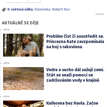
II. světová válka
,
Slovensko
,
Robert Fico
AKTUÁLNĚ SE DĚJE
včera
Problém číst či soustředit se.
Princezna Kate zavzpomínala
na boj s rakovinou
včera
Vedra a sucho dál sužují zemi.
Stát se snaží pomoci se
zadržováním vody v krajině
včera
Knihovna bez Havla. Začne