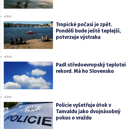
včera
Tropické počasí je zpět.
Pondělí bude ještě teplejší,
potvrzuje výstraha
včera
Padl středoevropský teplotní
rekord. Má ho Slovensko
včera
Policie vyšetřuje útok v
Tanvaldu jako dvojnásobný
pokus o vraždu