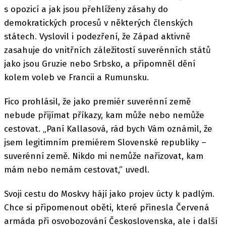
s opozicí a jak jsou přehlíženy zásahy do
demokratických procesů v některých členských
státech. Vyslovil i podezření, že Západ aktivně
zasahuje do vnitřních záležitostí suverénních států
jako jsou Gruzie nebo Srbsko, a připomněl dění
kolem voleb ve Francii a Rumunsku.
Fico prohlásil, že jako premiér suverénní země
nebude přijímat příkazy, kam může nebo nemůže
cestovat. „Paní Kallasová, rád bych Vám oznámil, že
jsem legitimním premiérem Slovenské republiky –
suverénní země. Nikdo mi nemůže nařizovat, kam
mám nebo nemám cestovat,“ uvedl.
Svoji cestu do Moskvy hájí jako projev úcty k padlým.
Chce si připomenout oběti, které přinesla Červená
armáda při osvobozování Československa, ale i další