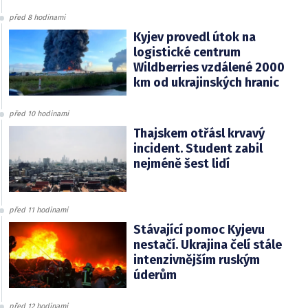
před 8 hodinami
Kyjev provedl útok na
logistické centrum
Wildberries vzdálené 2000
km od ukrajinských hranic
před 10 hodinami
Thajskem otřásl krvavý
incident. Student zabil
nejméně šest lidí
před 11 hodinami
Stávající pomoc Kyjevu
nestačí. Ukrajina čelí stále
intenzivnějším ruským
úderům
před 12 hodinami