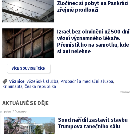
Zločinec si pobyt na Pankráci
zřejmě prodlouží
Izrael bez obvinění už 500 dní
vězní významného lékaře.
Přemístil ho na samotku, kde
si ani nelehne
VÍCE SOUVISEJÍCÍCH
Věznice
,
vězeňská služba
,
Probační a mediační služba
,
kriminalita
,
Česká republika
AKTUÁLNĚ SE DĚJE
před 1 hodinou
Soud nařídil zastavit stavbu
Trumpova tanečního sálu