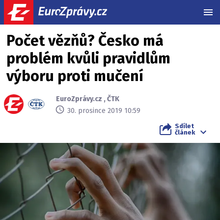
MEN
Počet vězňů? Česko má
problém kvůli pravidlům
výboru proti mučení
EuroZprávy.cz
,
ČTK
30. prosince 2019 10:59
Sdílet
článek