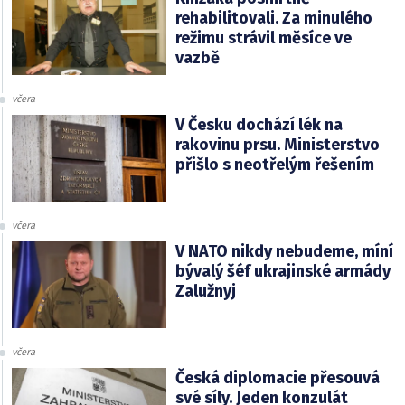
rehabilitovali. Za minulého
režimu strávil měsíce ve
vazbě
včera
V Česku dochází lék na
rakovinu prsu. Ministerstvo
přišlo s neotřelým řešením
včera
V NATO nikdy nebudeme, míní
bývalý šéf ukrajinské armády
Zalužnyj
včera
Česká diplomacie přesouvá
své síly. Jeden konzulát