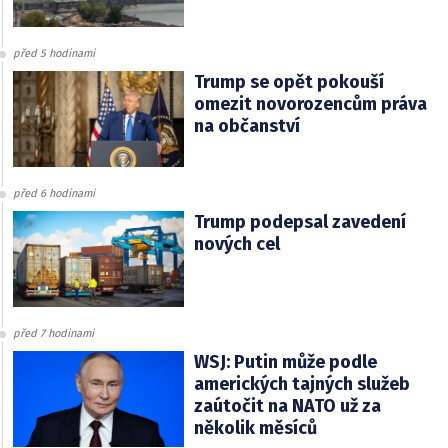
před 5 hodinami
Trump se opět pokouší
omezit novorozencům práva
na občanství
před 6 hodinami
Trump podepsal zavedení
nových cel
před 7 hodinami
WSJ: Putin může podle
amerických tajných služeb
zaútočit na NATO už za
několik měsíců