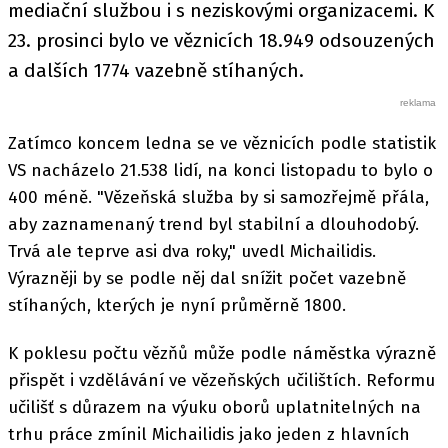
mediační službou i s neziskovými organizacemi. K
23. prosinci bylo ve věznicích 18.949 odsouzených
a dalších 1774 vazebně stíhaných.
Zatímco koncem ledna se ve věznicích podle statistik
VS nacházelo 21.538 lidí, na konci listopadu to bylo o
400 méně. "Vězeňská služba by si samozřejmě přála,
aby zaznamenaný trend byl stabilní a dlouhodobý.
Trvá ale teprve asi dva roky," uvedl Michailidis.
Výrazněji by se podle něj dal snížit počet vazebně
stíhaných, kterých je nyní průměrně 1800.
K poklesu počtu vězňů může podle náměstka výrazně
přispět i vzdělávání ve vězeňských učilištích. Reformu
učilišť s důrazem na výuku oborů uplatnitelných na
trhu práce zmínil Michailidis jako jeden z hlavních