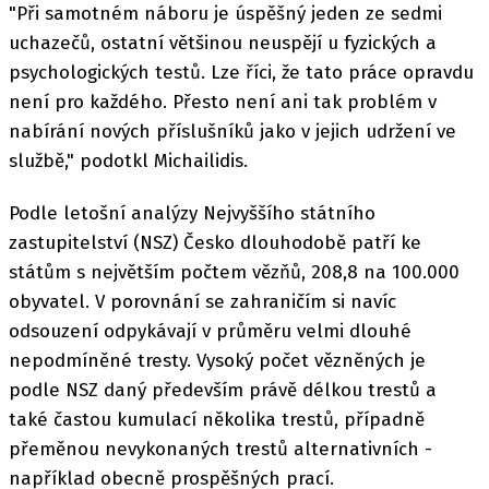
"Při samotném náboru je úspěšný jeden ze sedmi
uchazečů, ostatní většinou neuspějí u fyzických a
psychologických testů. Lze říci, že tato práce opravdu
není pro každého. Přesto není ani tak problém v
nabírání nových příslušníků jako v jejich udržení ve
službě," podotkl Michailidis.
Podle letošní analýzy Nejvyššího státního
zastupitelství (NSZ) Česko dlouhodobě patří ke
státům s největším počtem vězňů, 208,8 na 100.000
obyvatel. V porovnání se zahraničím si navíc
odsouzení odpykávají v průměru velmi dlouhé
nepodmíněné tresty. Vysoký počet vězněných je
podle NSZ daný především právě délkou trestů a
také častou kumulací několika trestů, případně
přeměnou nevykonaných trestů alternativních -
například obecně prospěšných prací.