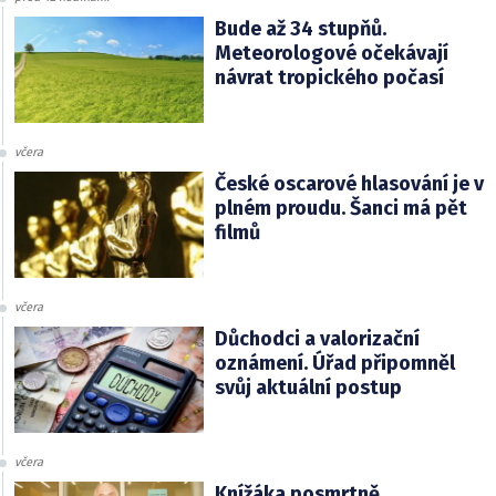
Bude až 34 stupňů.
Meteorologové očekávají
návrat tropického počasí
včera
České oscarové hlasování je v
plném proudu. Šanci má pět
filmů
včera
Důchodci a valorizační
oznámení. Úřad připomněl
svůj aktuální postup
včera
Knížáka posmrtně