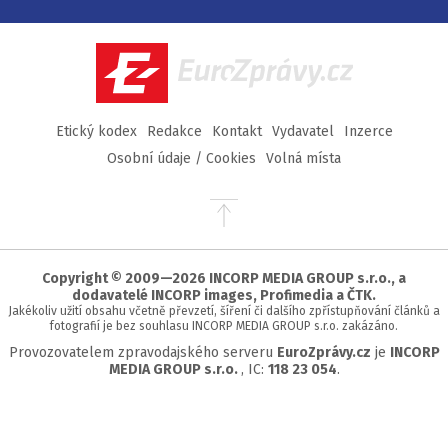
na
na
na
na
Facebook
Twitter
Instagram
YouTube
EuroZprávy.cz
Etický kodex
Redakce
Kontakt
Vydavatel
Inzerce
Osobní údaje / Cookies
Volná místa
Přejít
na
začátek
stránky
Copyright © 2009—2026 INCORP MEDIA GROUP s.r.o., a
dodavatelé INCORP images, Profimedia a ČTK.
Jakékoliv užití obsahu včetně převzetí, šíření či dalšího zpřístupňování článků a
fotografií je bez souhlasu INCORP MEDIA GROUP s.r.o. zakázáno.
Provozovatelem zpravodajského serveru
EuroZprávy.cz
je
INCORP
MEDIA GROUP s.r.o.
, IC:
118 23 054
.