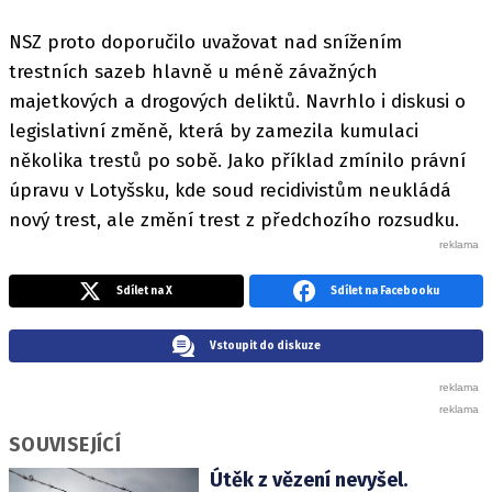
NSZ proto doporučilo uvažovat nad snížením
trestních sazeb hlavně u méně závažných
majetkových a drogových deliktů. Navrhlo i diskusi o
legislativní změně, která by zamezila kumulaci
několika trestů po sobě. Jako příklad zmínilo právní
úpravu v Lotyšsku, kde soud recidivistům neukládá
nový trest, ale změní trest z předchozího rozsudku.
Sdílet na X
Sdílet na Facebooku
Vstoupit do diskuze
SOUVISEJÍCÍ
Útěk z vězení nevyšel.