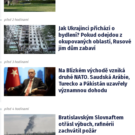
před 2 hodinami
Jak Ukrajinci přichází o
bydlení? Pokud odejdou z
okupovaných oblastí, Rusové
jim dům zabaví
před 3 hodinami
Na Blízkém východě vzniká
druhé NATO. Saudská Arábie,
Turecko a Pákistán uzavřely
významnou dohodu
před 4 hodinami
Bratislavským Slovnaftem
otřásl výbuch, rafinérii
zachvátil požár