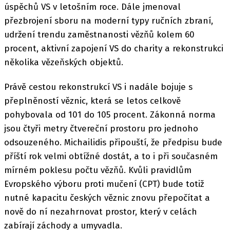
úspěchů VS v letošním roce. Dále jmenoval
přezbrojení sboru na moderní typy ručních zbraní,
udržení trendu zaměstnanosti vězňů kolem 60
procent, aktivní zapojení VS do charity a rekonstrukci
několika vězeňských objektů.
Právě cestou rekonstrukcí VS i nadále bojuje s
přeplněností věznic, která se letos celkově
pohybovala od 101 do 105 procent. Zákonná norma
jsou čtyři metry čtvereční prostoru pro jednoho
odsouzeného. Michailidis připouští, že předpisu bude
příští rok velmi obtížné dostát, a to i při současném
mírném poklesu počtu vězňů. Kvůli pravidlům
Evropského výboru proti mučení (CPT) bude totiž
nutné kapacitu českých věznic znovu přepočítat a
nově do ní nezahrnovat prostor, který v celách
zabírají záchody a umyvadla.