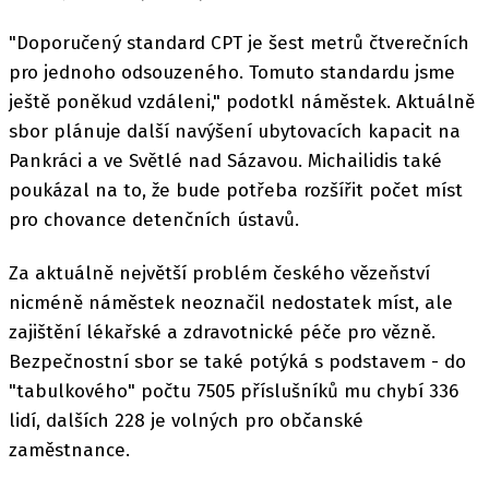
"Doporučený standard CPT je šest metrů čtverečních
pro jednoho odsouzeného. Tomuto standardu jsme
ještě poněkud vzdáleni," podotkl náměstek. Aktuálně
sbor plánuje další navýšení ubytovacích kapacit na
Pankráci a ve Světlé nad Sázavou. Michailidis také
poukázal na to, že bude potřeba rozšířit počet míst
pro chovance detenčních ústavů.
Za aktuálně největší problém českého vězeňství
nicméně náměstek neoznačil nedostatek míst, ale
zajištění lékařské a zdravotnické péče pro vězně.
Bezpečnostní sbor se také potýká s podstavem - do
"tabulkového" počtu 7505 příslušníků mu chybí 336
lidí, dalších 228 je volných pro občanské
zaměstnance.