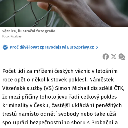
Věznice, ilustrační fotografie
Foto: Pixabay
Proč důvěřovat zpravodajství EuroZprávy.cz
FACEBOOK
X
ZPR
Počet lidí za mřížemi českých věznic v letošním
roce opět o několik stovek poklesl. Náměstek
Vězeňské služby (VS) Simon Michailidis sdělil ČTK,
že mezi příčiny tohoto jevu řadí celkový pokles
kriminality v Česku, častější ukládání peněžitých
trestů namísto odnětí svobody nebo také užší
spolupráci bezpečnostního sboru s Probační a