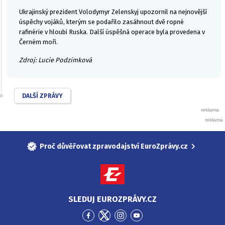
Ukrajinský prezident Volodymyr Zelenskyj upozornil na nejnovější
úspěchy vojáků, kterým se podařilo zasáhnout dvě ropné
rafinérie v hloubi Ruska. Další úspěšná operace byla provedena v
Černém moři.
Zdroj: Lucie Podzimková
DALŠÍ ZPRÁVY
Proč důvěřovat zpravodajství EuroZprávy.cz
SLEDUJ EUROZPRÁVY.CZ
Přejít
Přejít
Přejít
Přejít