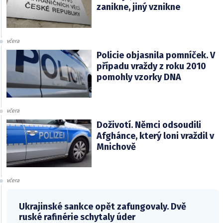
zanikne, jiný vznikne
včera
Policie objasnila pomníček. V
případu vraždy z roku 2010
pomohly vzorky DNA
včera
Doživotí. Němci odsoudili
Afghánce, který loni vraždil v
Mnichově
včera
Ukrajinské sankce opět zafungovaly. Dvě
ruské rafinérie schytaly úder