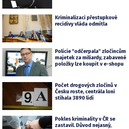
Kriminalizaci přestupkové
recidivy vláda odmítla
Policie "odčerpala" zločincům
majetek za miliardy, zabavené
položky lze koupit v e-shopu
Počet drogových zločinů v
Česku roste, centrála loni
stíhala 3890 lidí
Pokles kriminality v ČR se
zastavil. Důvod nejasný,