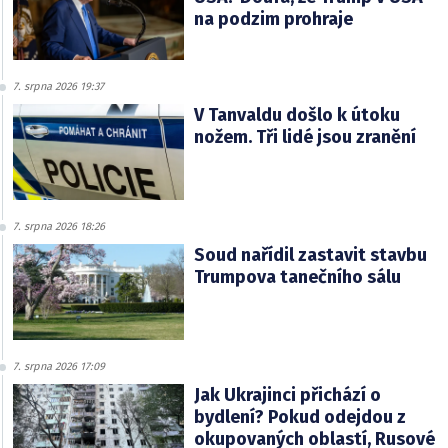
na podzim prohraje
7. srpna 2026 19:37
V Tanvaldu došlo k útoku
nožem. Tři lidé jsou zranění
7. srpna 2026 18:26
Soud nařídil zastavit stavbu
Trumpova tanečního sálu
7. srpna 2026 17:09
Jak Ukrajinci přichází o
bydlení? Pokud odejdou z
okupovaných oblastí, Rusové