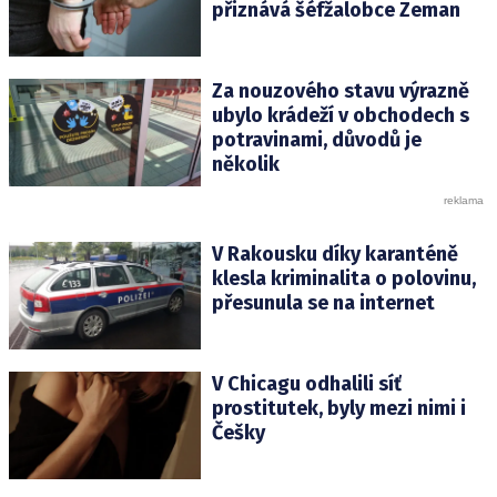
přiznává šéfžalobce Zeman
Za nouzového stavu výrazně
ubylo krádeží v obchodech s
potravinami, důvodů je
několik
V Rakousku díky karanténě
klesla kriminalita o polovinu,
přesunula se na internet
V Chicagu odhalili síť
prostitutek, byly mezi nimi i
Češky