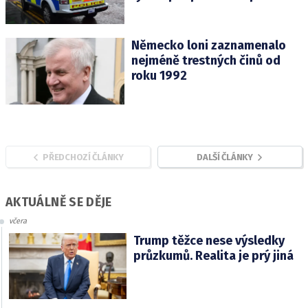
Německo loni zaznamenalo
nejméně trestných činů od
roku 1992
PŘEDCHOZÍ ČLÁNKY
DALŠÍ ČLÁNKY
AKTUÁLNĚ SE DĚJE
včera
Trump těžce nese výsledky
průzkumů. Realita je prý jiná