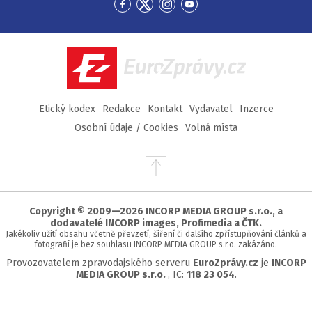
Přejít
Přejít
Přejít
Přejít
na
na
na
na
Facebook
Twitter
Instagram
YouTube
EuroZprávy.cz
Etický kodex
Redakce
Kontakt
Vydavatel
Inzerce
Osobní údaje / Cookies
Volná místa
Přejít
na
začátek
stránky
Copyright © 2009—2026 INCORP MEDIA GROUP s.r.o., a
dodavatelé INCORP images, Profimedia a ČTK.
Jakékoliv užití obsahu včetně převzetí, šíření či dalšího zpřístupňování článků a
fotografií je bez souhlasu INCORP MEDIA GROUP s.r.o. zakázáno.
Provozovatelem zpravodajského serveru
EuroZprávy.cz
je
INCORP
MEDIA GROUP s.r.o.
, IC:
118 23 054
.