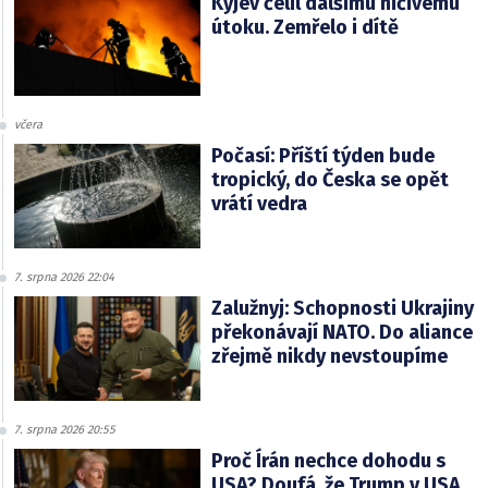
Kyjev čelil dalšímu ničivému
útoku. Zemřelo i dítě
včera
Počasí: Příští týden bude
tropický, do Česka se opět
vrátí vedra
7. srpna 2026 22:04
Zalužnyj: Schopnosti Ukrajiny
překonávají NATO. Do aliance
zřejmě nikdy nevstoupíme
7. srpna 2026 20:55
Proč Írán nechce dohodu s
USA? Doufá, že Trump v USA