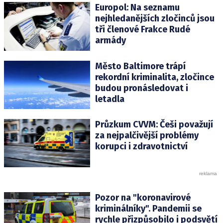
Europol: Na seznamu
nejhledanějších zločinců jsou
tři členové Frakce Rudé
armády
Město Baltimore trápí
rekordní kriminalita, zločince
budou pronásledovat i
letadla
Průzkum CVVM: Češi považují
za nejpalčivější problémy
korupci i zdravotnictví
Pozor na "koronavirové
kriminálníky". Pandemii se
rychle přizpůsobilo i podsvětí