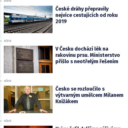
včera
České dráhy přepravily
nejvíce cestujících od roku
2019
včera
V Česku dochází lék na
rakovinu prsu. Ministerstvo
přišlo s neotřelým řešením
včera
Česko se rozloučilo s
výtvarným umělcem Milanem
Knížákem
včera