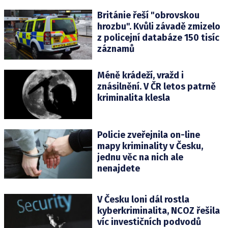
Británie řeší "obrovskou
hrozbu". Kvůli závadě zmizelo
z policejní databáze 150 tisíc
záznamů
Méně krádeží, vražd i
znásilnění. V ČR letos patrně
kriminalita klesla
Policie zveřejnila on-line
mapy kriminality v Česku,
jednu věc na nich ale
nenajdete
V Česku loni dál rostla
kyberkriminalita, NCOZ řešila
víc investičních podvodů