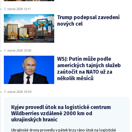
7. srpna 2026 13:11
Trump podepsal zavedení
nových cel
7. srpna 2026 12:00
WSJ: Putin může podle
amerických tajných služeb
zaútočit na NATO už za
několik měsíců
7. srpna 2026 10:50
Kyjev provedl útok na logistické centrum
Wildberries vzdálené 2000 km od
ukrajinských hranic
Ukrajinské drony provedly v pátek brzy ráno útok na logistické