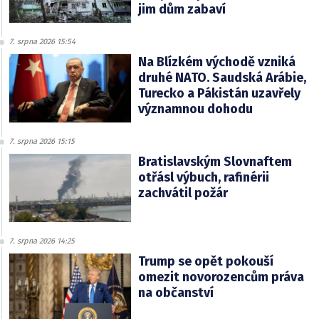
jim dům zabaví
7. srpna 2026 15:54
Na Blízkém východě vzniká
druhé NATO. Saudská Arábie,
Turecko a Pákistán uzavřely
významnou dohodu
7. srpna 2026 15:15
Bratislavským Slovnaftem
otřásl výbuch, rafinérii
zachvátil požár
7. srpna 2026 14:25
Trump se opět pokouší
omezit novorozencům práva
na občanství