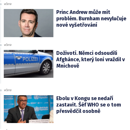
včera
Princ Andrew může mít
problém. Burnham nevylučuje
nové vyšetřování
včera
Doživotí. Němci odsoudili
Afghánce, který loni vraždil v
Mnichově
včera
Ebolu v Kongu se nedaří
zastavit. Šéf WHO se o tom
přesvědčil osobně