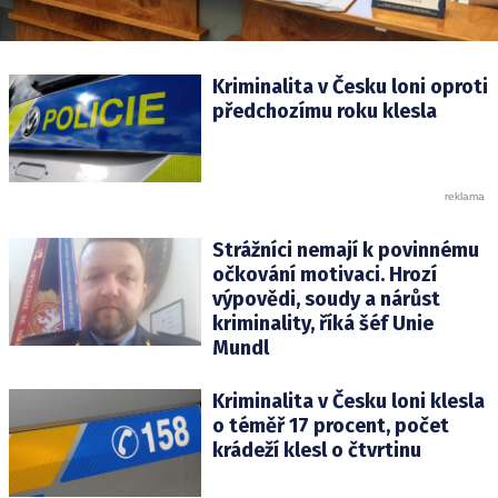
Kriminalita v Česku loni oproti
předchozímu roku klesla
Strážníci nemají k povinnému
očkování motivaci. Hrozí
výpovědi, soudy a nárůst
kriminality, říká šéf Unie
Mundl
Kriminalita v Česku loni klesla
o téměř 17 procent, počet
krádeží klesl o čtvrtinu