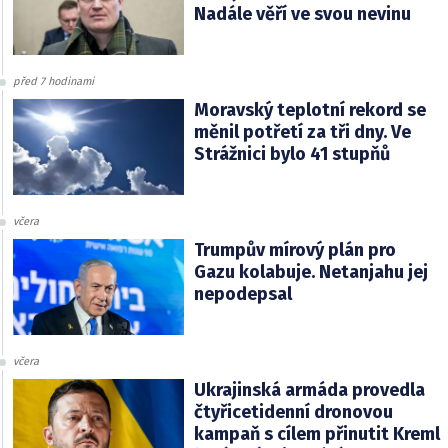
Nadále věří ve svou nevinu
před 7 hodinami
Moravský teplotní rekord se
měnil potřetí za tři dny. Ve
Strážnici bylo 41 stupňů
včera
Trumpův mírový plán pro
Gazu kolabuje. Netanjahu jej
nepodepsal
včera
Ukrajinská armáda provedla
čtyřicetidenní dronovou
kampaň s cílem přinutit Kreml