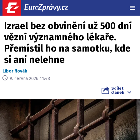
MEN
Izrael bez obvinění už 500 dní
vězní významného lékaře.
Přemístil ho na samotku, kde
si ani nelehne
Libor Novák
9. června 2026 11:48
Sdílet
článek