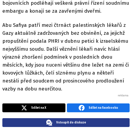
bojovnících podléhají veškerá právní řízení soudnímu
embargu a konají se za zavřenými dveřmi.
Abu Safiya patří mezi čtrnáct palestinských lékařů z
Gazy aktuálně zadržovaných bez obvinění, za jejichž
propuštění podala PHRI v dubnu petici k izraelskému
nejvyššímu soudu. Další věznění lékaři navíc hlásí
výrazné zhoršení podmínek v posledních dvou
měsících, kdy jsou nuceni většinu dne ležet na zemi či
kovových lůžkách, čelí slznému plynu a někteří
nestáli před soudcem od prosincového prodloužení
vazby na dobu neurčitou.
Sdílet na X
Sdílet na Facebooku
Vstoupit do diskuze