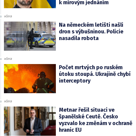
k mírovým jednáním
včera
Na německém letišti našli
dron s výbušninou. Policie
nasadila robota
včera
Počet mrtvých po ruském
útoku stoupá. Ukrajině chybí
interceptory
včera
Metnar řešil situaci ve
španělské Ceutě. Česko
vyzvalo ke změnám v ochraně
hranic EU