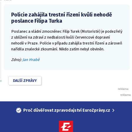
Policie zahájila trestní řízení kvůli nehodě
poslance Filipa Turka
Poslanec a vládní zmocněnec Filip Turek (Motoristé) je podezřelý
z ublížení na zdraví z nedbalosti kvůli červencové dopravní
nehodě v Praze. Policie v případu zahájila trestní řízení a zároveň
nařídila znalecké zkoumání. Nikdo zatím nebyl obviněn.
Zdroj:
Jan Hrabě
DALŠÍ ZPRÁVY
Proč důvěřovat zpravodajství EuroZprávy.cz