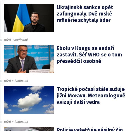
Ukrajinské sankce opět
zafungovaly. Dvě ruské
rafinérie schytaly úder
před 3 hodinami
Ebolu v Kongu se nedaří
zastavit. Šéf WHO se o tom
přesvědčil osobně
před 4 hodinami
Tropické počasí stále sužuje
jižní Moravu. Meteorologové
avizují další vedra
před 4 hodinami
Policie vyšetřuje násilný čin