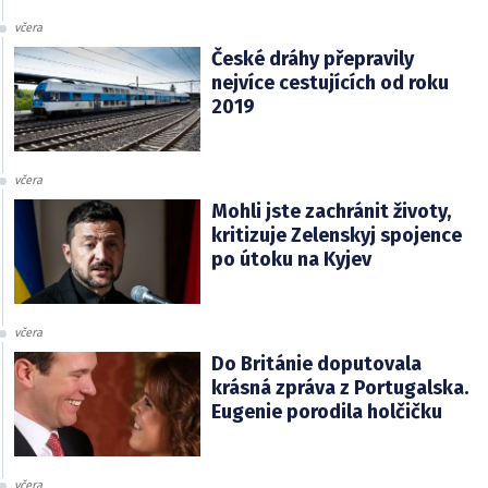
včera
České dráhy přepravily
nejvíce cestujících od roku
2019
včera
Mohli jste zachránit životy,
kritizuje Zelenskyj spojence
po útoku na Kyjev
včera
Do Británie doputovala
krásná zpráva z Portugalska.
Eugenie porodila holčičku
včera