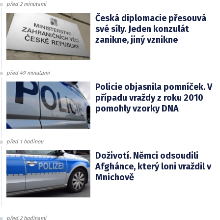
před 2 minutami
Česká diplomacie přesouvá
své síly. Jeden konzulát
zanikne, jiný vznikne
před 49 minutami
Policie objasnila pomníček. V
případu vraždy z roku 2010
pomohly vzorky DNA
před 1 hodinou
Doživotí. Němci odsoudili
Afghánce, který loni vraždil v
Mnichově
před 2 hodinami