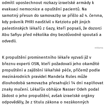
odmítl uposlechnout rozkazy izraelské armády k
evakuaci nemocnice a opuštění pacientů. Na
samotný přesun do samovazby se přišlo až 4. června,
kdy právník PHRI navštívil v Ketziotu pět jiných
palestinských lékařů z Gazy, kteří popsali, že dozorci
Abu Safiyu před několika dny bezdůvodně spoutali a
odvedli.
K propuštění prominentního lékaře vyzvali již v
březnu experti OSN, kteří požadovali jeho okamžité
propuštění a zajištění lékařské péče, přičemž podle
mezinárodních pravidel Mandela Rules může
dlouhodobá samovazba přesahující 14 dní naplňovat
znaky mučení. Lékařův obhájce Nasser Odeh podal
žádost o jeho propuštění, avšak izraelské orgány
odpověděly, že z titulu zákona o nezákonných