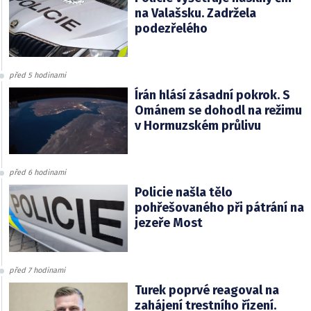
na Valašsku. Zadržela
podezřelého
před 5 hodinami
Írán hlásí zásadní pokrok. S
Ománem se dohodl na režimu
v Hormuzském průlivu
před 6 hodinami
Policie našla tělo
pohřešovaného při pátrání na
jezeře Most
před 7 hodinami
Turek poprvé reagoval na
zahájení trestního řízení.