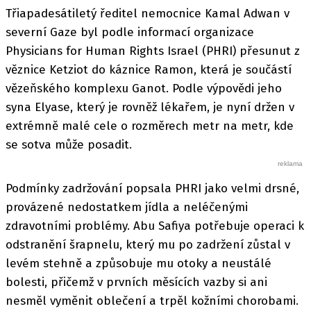
Třiapadesátiletý ředitel nemocnice Kamal Adwan v
severní Gaze byl podle informací organizace
Physicians for Human Rights Israel (PHRI) přesunut z
věznice Ketziot do káznice Ramon, která je součástí
vězeňského komplexu Ganot. Podle výpovědi jeho
syna Elyase, který je rovněž lékařem, je nyní držen v
extrémně malé cele o rozměrech metr na metr, kde
se sotva může posadit.
Podmínky zadržování popsala PHRI jako velmi drsné,
provázené nedostatkem jídla a neléčenými
zdravotními problémy. Abu Safiya potřebuje operaci k
odstranění šrapnelu, který mu po zadržení zůstal v
levém stehně a způsobuje mu otoky a neustálé
bolesti, přičemž v prvních měsících vazby si ani
nesměl vyměnit oblečení a trpěl kožními chorobami.