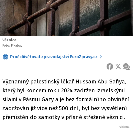
Věznice
Foto: Pixabay
Proč důvěřovat zpravodajství EuroZprávy.cz
FACEBOOK
X
ZPR
Významný palestinský lékař Hussam Abu Safiya,
který byl koncem roku 2024 zadržen izraelskými
silami v Pásmu Gazy a je bez formálního obvinění
zadržován již více než 500 dní, byl bez vysvětlení
přemístěn do samotky v přísně střežené věznici.