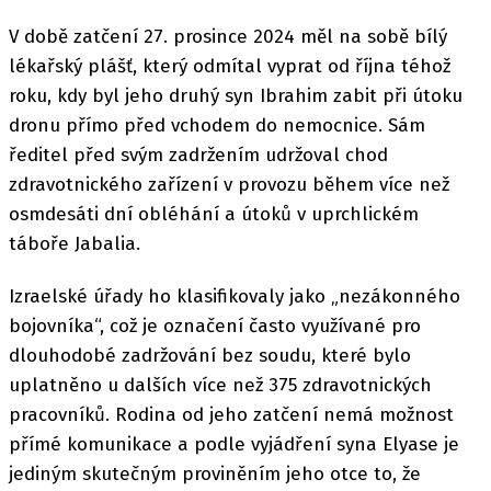
V době zatčení 27. prosince 2024 měl na sobě bílý
lékařský plášť, který odmítal vyprat od října téhož
roku, kdy byl jeho druhý syn Ibrahim zabit při útoku
dronu přímo před vchodem do nemocnice. Sám
ředitel před svým zadržením udržoval chod
zdravotnického zařízení v provozu během více než
osmdesáti dní obléhání a útoků v uprchlickém
táboře Jabalia.
Izraelské úřady ho klasifikovaly jako „nezákonného
bojovníka“, což je označení často využívané pro
dlouhodobé zadržování bez soudu, které bylo
uplatněno u dalších více než 375 zdravotnických
pracovníků. Rodina od jeho zatčení nemá možnost
přímé komunikace a podle vyjádření syna Elyase je
jediným skutečným proviněním jeho otce to, že