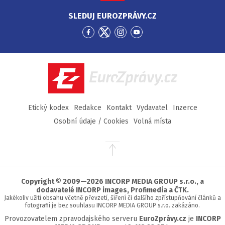
SLEDUJ EUROZPRÁVY.CZ
Přejít
Přejít
Přejít
Přejít
na
na
na
na
Facebook
Twitter
Instagram
YouTube
EuroZprávy.cz
Etický kodex
Redakce
Kontakt
Vydavatel
Inzerce
Osobní údaje / Cookies
Volná místa
Přejít
na
začátek
stránky
Copyright © 2009—2026 INCORP MEDIA GROUP s.r.o., a
dodavatelé INCORP images, Profimedia a ČTK.
Jakékoliv užití obsahu včetně převzetí, šíření či dalšího zpřístupňování článků a
fotografií je bez souhlasu INCORP MEDIA GROUP s.r.o. zakázáno.
Provozovatelem zpravodajského serveru
EuroZprávy.cz
je
INCORP