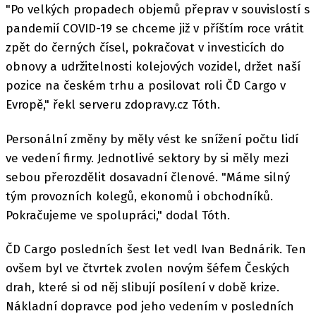
"Po velkých propadech objemů přeprav v souvislostí s
pandemií COVID-19 se chceme již v příštím roce vrátit
zpět do černých čísel, pokračovat v investicích do
obnovy a udržitelnosti kolejových vozidel, držet naší
pozice na českém trhu a posilovat roli ČD Cargo v
Evropě," řekl serveru zdopravy.cz Tóth.
Personální změny by měly vést ke snížení počtu lidí
ve vedení firmy. Jednotlivé sektory by si měly mezi
sebou přerozdělit dosavadní členové. "Máme silný
tým provozních kolegů, ekonomů i obchodníků.
Pokračujeme ve spolupráci," dodal Tóth.
ČD Cargo posledních šest let vedl Ivan Bednárik. Ten
ovšem byl ve čtvrtek zvolen novým šéfem Českých
drah, které si od něj slibují posílení v době krize.
Nákladní dopravce pod jeho vedením v posledních