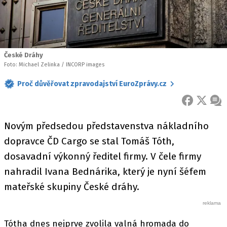
České Dráhy
Foto: Michael Zelinka / INCORP images
Proč důvěřovat zpravodajství EuroZprávy.cz
FACEBOOK
X
ZPR
Novým předsedou představenstva nákladního
dopravce ČD Cargo se stal Tomáš Tóth,
dosavadní výkonný ředitel firmy. V čele firmy
nahradil Ivana Bednárika, který je nyní šéfem
mateřské skupiny České dráhy.
Tótha dnes nejprve zvolila valná hromada do