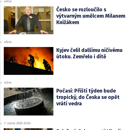
včera
Česko se rozloučilo s
výtvarným umělcem Milanem
Knížákem
včera
Kyjev čelil dalšímu ničivému
útoku. Zemřelo i dítě
včera
Počasí: Příští týden bude
tropický, do Česka se opět
vrátí vedra
7. srpna 2026 22:04