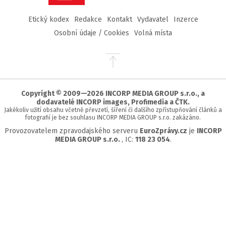
Etický kodex
Redakce
Kontakt
Vydavatel
Inzerce
Osobní údaje / Cookies
Volná místa
Přejít
na
začátek
stránky
Copyright © 2009—2026 INCORP MEDIA GROUP s.r.o., a
dodavatelé INCORP images, Profimedia a ČTK.
Jakékoliv užití obsahu včetně převzetí, šíření či dalšího zpřístupňování článků a
fotografií je bez souhlasu INCORP MEDIA GROUP s.r.o. zakázáno.
Provozovatelem zpravodajského serveru
EuroZprávy.cz
je
INCORP
MEDIA GROUP s.r.o.
, IC:
118 23 054
.