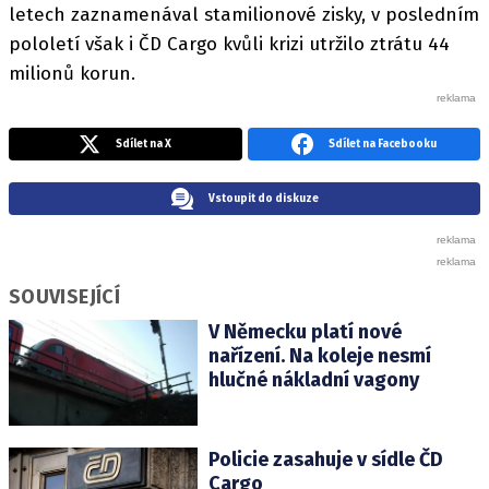
letech zaznamenával stamilionové zisky, v posledním
pololetí však i ČD Cargo kvůli krizi utržilo ztrátu 44
milionů korun.
Sdílet na X
Sdílet na Facebooku
Vstoupit do diskuze
SOUVISEJÍCÍ
V Německu platí nové
nařízení. Na koleje nesmí
hlučné nákladní vagony
Policie zasahuje v sídle ČD
Cargo