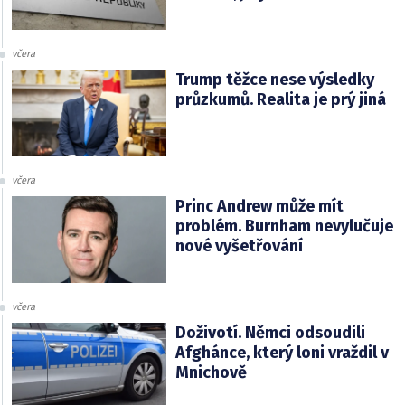
včera
Trump těžce nese výsledky
průzkumů. Realita je prý jiná
včera
Princ Andrew může mít
problém. Burnham nevylučuje
nové vyšetřování
včera
Doživotí. Němci odsoudili
Afghánce, který loni vraždil v
Mnichově