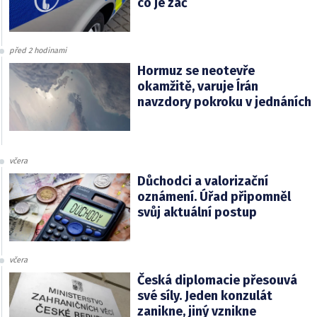
co je zač
před 2 hodinami
Hormuz se neotevře
okamžitě, varuje Írán
navzdory pokroku v jednáních
včera
Důchodci a valorizační
oznámení. Úřad připomněl
svůj aktuální postup
včera
Česká diplomacie přesouvá
své síly. Jeden konzulát
zanikne, jiný vznikne