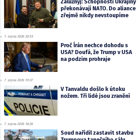
Zalužnyj: Schopnosti Ukrajiny
překonávají NATO. Do aliance
zřejmě nikdy nevstoupíme
7. srpna 2026 20:55
Proč Írán nechce dohodu s
USA? Doufá, že Trump v USA
na podzim prohraje
7. srpna 2026 19:37
V Tanvaldu došlo k útoku
nožem. Tři lidé jsou zranění
7. srpna 2026 18:26
Soud nařídil zastavit stavbu
Trumpova tanečního sálu