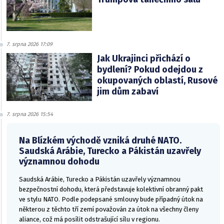
7. srpna 2026 17:09
Jak Ukrajinci přichází o
bydlení? Pokud odejdou z
okupovaných oblastí, Rusové
jim dům zabaví
7. srpna 2026 15:54
Na Blízkém východě vzniká druhé NATO.
Saudská Arábie, Turecko a Pákistán uzavřely
významnou dohodu
Saudská Arábie, Turecko a Pákistán uzavřely významnou
bezpečnostní dohodu, která představuje kolektivní obranný pakt
ve stylu NATO. Podle podepsané smlouvy bude případný útok na
některou z těchto tří zemí považován za útok na všechny členy
aliance, což má posílit odstrašující sílu v regionu.