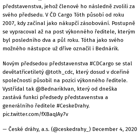
představenstva, jehož členové ho následně zvolili za
svého předsedu. V ČD Cargo Tóth působí od roku
2007, kdy začínal jako nákupčí zásobování. Postupně
se vypracoval až na post výkonného ředitele, kterým
byl posledního dva a půl roku. Tótha jako svého
možného nástupce už dříve označil i Bednárik.
Novým předsedou představenstva #CDCargo se stal
devětatřicetiletý @toth_cdc, který dosud v dceřiné
společnosti působil na pozici výkonného ředitele.
Vystřídal tak @BednarikIvan, který od dneška
zastává funkci předsedy představenstva a
generálního ředitele #CeskeDrahy.
pic.twitter.com/fXBaqJAy7v
— České dráhy, a.s. (@ceskedrahy_) December 4, 2020