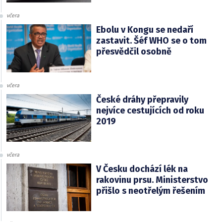
včera
Ebolu v Kongu se nedaří
zastavit. Šéf WHO se o tom
přesvědčil osobně
včera
České dráhy přepravily
nejvíce cestujících od roku
2019
včera
V Česku dochází lék na
rakovinu prsu. Ministerstvo
přišlo s neotřelým řešením