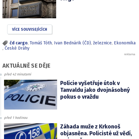
VÍCE SOUVISEJÍCÍCH
čd cargo
,
Tomáš Tóth
,
Ivan Bednárik (ČD)
,
železnice
,
Ekonomika
,
České Dráhy
AKTUÁLNĚ SE DĚJE
před 42 minutami
Policie vyšetřuje útok v
Tanvaldu jako dvojnásobný
pokus o vraždu
před 1 hodinou
Záhada muže z Krkonoš
objasněna. Policisté už vědí,