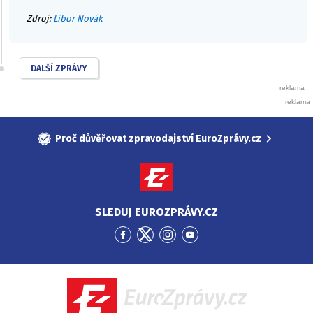
Zdroj:
Libor Novák
DALŠÍ ZPRÁVY
Proč důvěřovat zpravodajství EuroZprávy.cz
SLEDUJ EUROZPRÁVY.CZ
Přejít
Přejít
Přejít
Přejít
na
na
na
na
Facebook
Twitter
Instagram
YouTube
EuroZprávy.cz