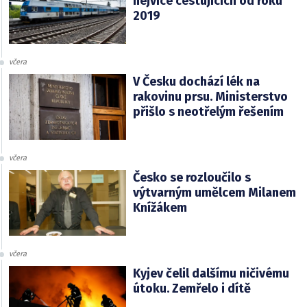
nejvíce cestujících od roku
2019
včera
V Česku dochází lék na
rakovinu prsu. Ministerstvo
přišlo s neotřelým řešením
včera
Česko se rozloučilo s
výtvarným umělcem Milanem
Knížákem
včera
Kyjev čelil dalšímu ničivému
útoku. Zemřelo i dítě