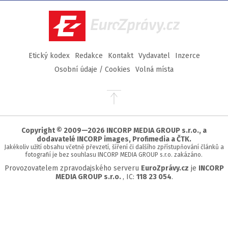
Facebook
Twitter
Instagram
YouTube
EuroZprávy.cz
Etický kodex
Redakce
Kontakt
Vydavatel
Inzerce
Osobní údaje / Cookies
Volná místa
Přejít
na
začátek
stránky
Copyright © 2009—2026 INCORP MEDIA GROUP s.r.o., a
dodavatelé INCORP images, Profimedia a ČTK.
Jakékoliv užití obsahu včetně převzetí, šíření či dalšího zpřístupňování článků a
fotografií je bez souhlasu INCORP MEDIA GROUP s.r.o. zakázáno.
Provozovatelem zpravodajského serveru
EuroZprávy.cz
je
INCORP
MEDIA GROUP s.r.o.
, IC:
118 23 054
.