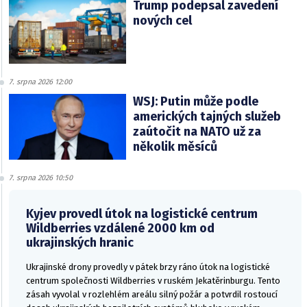
Trump podepsal zavedení
nových cel
7. srpna 2026 12:00
WSJ: Putin může podle
amerických tajných služeb
zaútočit na NATO už za
několik měsíců
7. srpna 2026 10:50
Kyjev provedl útok na logistické centrum
Wildberries vzdálené 2000 km od
ukrajinských hranic
Ukrajinské drony provedly v pátek brzy ráno útok na logistické
centrum společnosti Wildberries v ruském Jekatěrinburgu. Tento
zásah vyvolal v rozlehlém areálu silný požár a potvrdil rostoucí