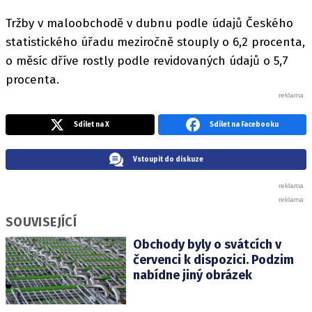
Tržby v maloobchodě v dubnu podle údajů Českého
statistického úřadu meziročně stouply o 6,2 procenta,
o měsíc dříve rostly podle revidovaných údajů o 5,7
procenta.
Sdílet na X
Sdílet na Facebooku
Vstoupit do diskuze
SOUVISEJÍCÍ
Obchody byly o svátcích v
červenci k dispozici. Podzim
nabídne jiný obrázek