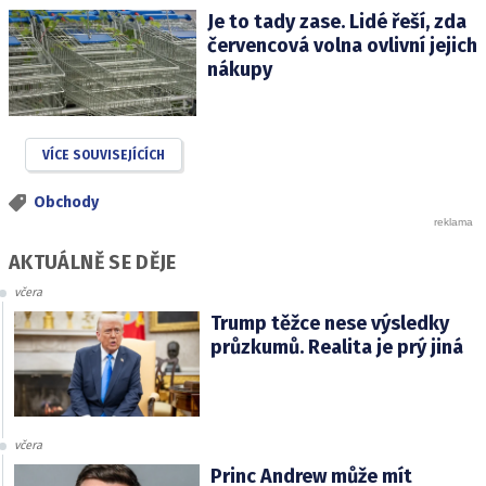
Je to tady zase. Lidé řeší, zda
červencová volna ovlivní jejich
nákupy
VÍCE SOUVISEJÍCÍCH
Obchody
AKTUÁLNĚ SE DĚJE
včera
Trump těžce nese výsledky
průzkumů. Realita je prý jiná
včera
Princ Andrew může mít