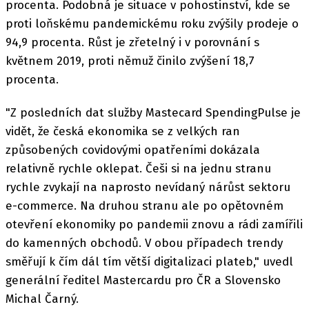
procenta. Podobná je situace v pohostinství, kde se
proti loňskému pandemickému roku zvýšily prodeje o
94,9 procenta. Růst je zřetelný i v porovnání s
květnem 2019, proti němuž činilo zvýšení 18,7
procenta.
"Z posledních dat služby Mastecard SpendingPulse je
vidět, že česká ekonomika se z velkých ran
způsobených covidovými opatřeními dokázala
relativně rychle oklepat. Češi si na jednu stranu
rychle zvykají na naprosto nevídaný nárůst sektoru
e-commerce. Na druhou stranu ale po opětovném
otevření ekonomiky po pandemii znovu a rádi zamířili
do kamenných obchodů. V obou případech trendy
směřují k čím dál tím větší digitalizaci plateb," uvedl
generální ředitel Mastercardu pro ČR a Slovensko
Michal Čarný.