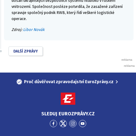
dosah ukrajinských bezpilotních systémů hluboko v ruském
vnitrozemí. Společnost posléze potvrdila, že zasažené zařízení
spravuje společný podnik RWB, který řídí veškeré logistické
operace.
Zdroj:
Libor Novák
DALŠÍ ZPRÁVY
Proč důvěřovat zpravodajství EuroZprávy.cz
SLEDUJ EUROZPRÁVY.CZ
Přejít
Přejít
Přejít
Přejít
na
na
na
na