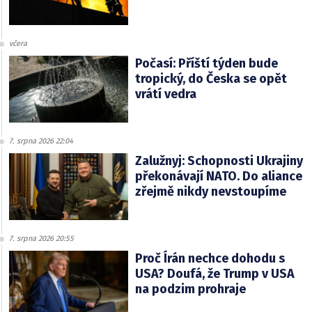
včera
Počasí: Příští týden bude
tropický, do Česka se opět
vrátí vedra
7. srpna 2026 22:04
Zalužnyj: Schopnosti Ukrajiny
překonávají NATO. Do aliance
zřejmě nikdy nevstoupíme
7. srpna 2026 20:55
Proč Írán nechce dohodu s
USA? Doufá, že Trump v USA
na podzim prohraje