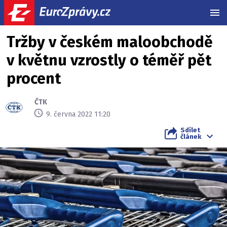
MEN
Tržby v českém maloobchodě
v květnu vzrostly o téměř pět
procent
ČTK
9. června 2022 11:20
Sdílet
článek