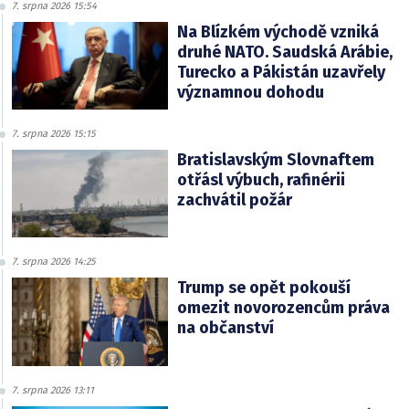
7. srpna 2026 15:54
Na Blízkém východě vzniká
druhé NATO. Saudská Arábie,
Turecko a Pákistán uzavřely
významnou dohodu
7. srpna 2026 15:15
Bratislavským Slovnaftem
otřásl výbuch, rafinérii
zachvátil požár
7. srpna 2026 14:25
Trump se opět pokouší
omezit novorozencům práva
na občanství
7. srpna 2026 13:11