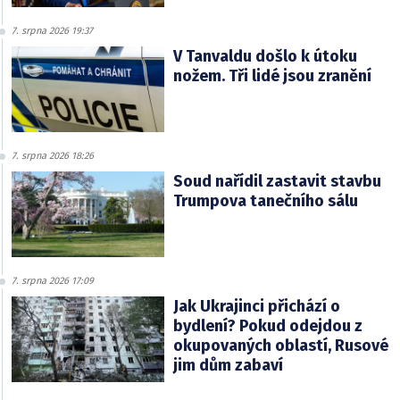
7. srpna 2026 19:37
V Tanvaldu došlo k útoku
nožem. Tři lidé jsou zranění
7. srpna 2026 18:26
Soud nařídil zastavit stavbu
Trumpova tanečního sálu
7. srpna 2026 17:09
Jak Ukrajinci přichází o
bydlení? Pokud odejdou z
okupovaných oblastí, Rusové
jim dům zabaví