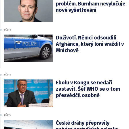
problém. Burnham nevylučuje
nové vyšetřování
včera
Doživotí. Němci odsoudili
Afghánce, který loni vraždil v
Mnichově
včera
Ebolu v Kongu se nedaří
zastavit. Šéf WHO se o tom
přesvědčil osobně
včera
České dráhy přepravily