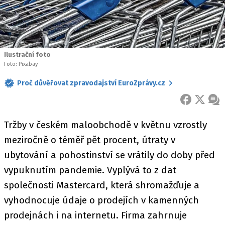
Ilustrační foto
Foto: Pixabay
Proč důvěřovat zpravodajství EuroZprávy.cz
FACEBOOK
X
ZPR
Tržby v českém maloobchodě v květnu vzrostly
meziročně o téměř pět procent, útraty v
ubytování a pohostinství se vrátily do doby před
vypuknutím pandemie. Vyplývá to z dat
společnosti Mastercard, která shromažďuje a
vyhodnocuje údaje o prodejích v kamenných
prodejnách i na internetu. Firma zahrnuje