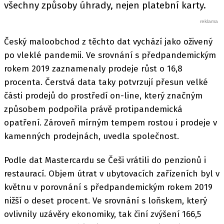
všechny způsoby úhrady, nejen platební karty.
Český maloobchod z těchto dat vychází jako oživený
po vleklé pandemii. Ve srovnání s předpandemickým
rokem 2019 zaznamenaly prodeje růst o 16,8
procenta. Čerstvá data taky potvrzují přesun velké
části prodejů do prostředí on-line, který značným
způsobem podpořila právě protipandemická
opatření. Zároveň mírným tempem rostou i prodeje v
kamenných prodejnách, uvedla společnost.
Podle dat Mastercardu se Češi vrátili do penzionů i
restaurací. Objem útrat v ubytovacích zařízeních byl v
květnu v porovnání s předpandemickým rokem 2019
nižší o deset procent. Ve srovnání s loňskem, který
ovlivnily uzávěry ekonomiky, tak činí zvýšení 166,5