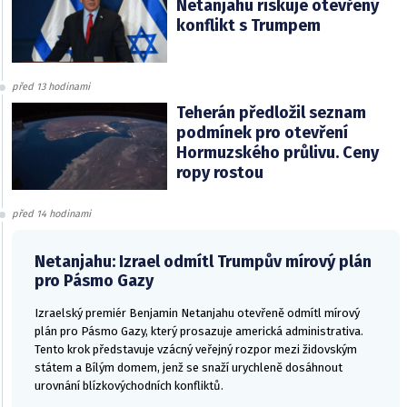
Netanjahu riskuje otevřený
konflikt s Trumpem
před 13 hodinami
Teherán předložil seznam
podmínek pro otevření
Hormuzského průlivu. Ceny
ropy rostou
před 14 hodinami
Netanjahu: Izrael odmítl Trumpův mírový plán
pro Pásmo Gazy
Izraelský premiér Benjamin Netanjahu otevřeně odmítl mírový
plán pro Pásmo Gazy, který prosazuje americká administrativa.
Tento krok představuje vzácný veřejný rozpor mezi židovským
státem a Bílým domem, jenž se snaží urychleně dosáhnout
urovnání blízkovýchodních konfliktů.