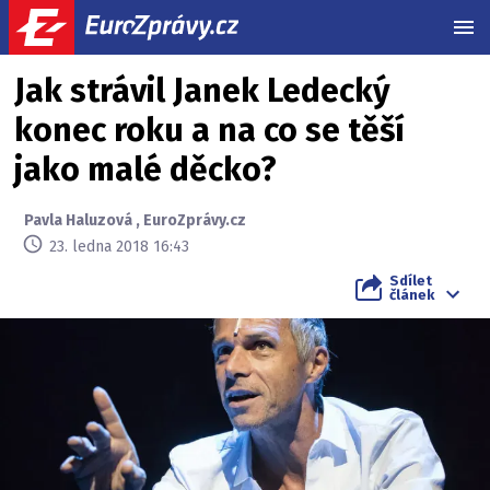
MEN
Jak strávil Janek Ledecký
konec roku a na co se těší
jako malé děcko?
Pavla Haluzová
,
EuroZprávy.cz
23. ledna 2018 16:43
Sdílet
článek