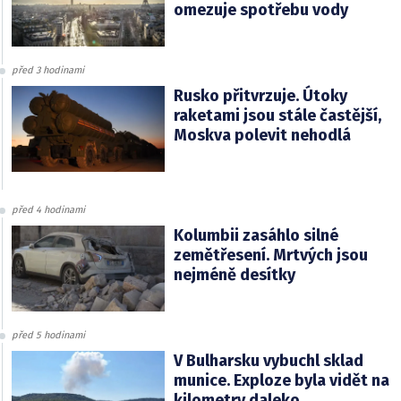
omezuje spotřebu vody
před 3 hodinami
Rusko přitvrzuje. Útoky
raketami jsou stále častější,
Moskva polevit nehodlá
před 4 hodinami
Kolumbii zasáhlo silné
zemětřesení. Mrtvých jsou
nejméně desítky
před 5 hodinami
V Bulharsku vybuchl sklad
munice. Exploze byla vidět na
kilometry daleko