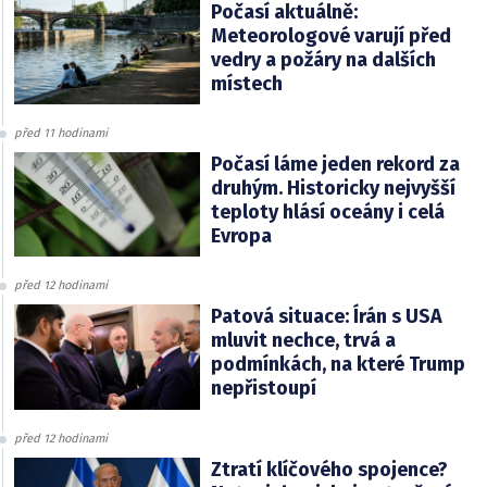
Počasí aktuálně:
Meteorologové varují před
vedry a požáry na dalších
místech
před 11 hodinami
Počasí láme jeden rekord za
druhým. Historicky nejvyšší
teploty hlásí oceány i celá
Evropa
před 12 hodinami
Patová situace: Írán s USA
mluvit nechce, trvá a
podmínkách, na které Trump
nepřistoupí
před 12 hodinami
Ztratí klíčového spojence?