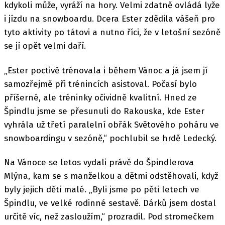
kdykoli může, vyráží na hory. Velmi zdatně ovládá lyže
i jízdu na snowboardu. Dcera Ester zdědila vášeň pro
tyto aktivity po tátovi a nutno říci, že v letošní sezóně
se jí opět velmi daří.
„Ester poctivě trénovala i během Vánoc a já jsem jí
samozřejmě při trénincích asistoval. Počasí bylo
příšerné, ale tréninky očividně kvalitní. Hned ze
Špindlu jsme se přesunuli do Rakouska, kde Ester
vyhrála už třetí paralelní obřák Světového poháru ve
snowboardingu v sezóně,“ pochlubil se hrdě Ledecký.
Na Vánoce se letos vydali právě do Špindlerova
Mlýna, kam se s manželkou a dětmi odstěhovali, když
byly jejich děti malé. „Byli jsme po pěti letech ve
Špindlu, ve velké rodinné sestavě. Dárků jsem dostal
určitě víc, než zasloužím,“ prozradil. Pod stromečkem