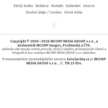
Etický kodex
Redakce
Kontakt
Vydavatel
Inzerce
Osobní údaje / Cookies
Volná místa
Přejít
na
začátek
stránky
Copyright © 2009—2026 INCORP MEDIA GROUP s.r.o., a
dodavatelé INCORP images, Profimedia a ČTK.
Jakékoliv užití obsahu včetně převzetí, šíření či dalšího zpřístupňování článků a
fotografií je bez souhlasu INCORP MEDIA GROUP s.r.o. zakázáno.
Provozovatelem zpravodajského serveru
EuroZprávy.cz
je
INCORP
MEDIA GROUP s.r.o.
, IC:
118 23 054
.