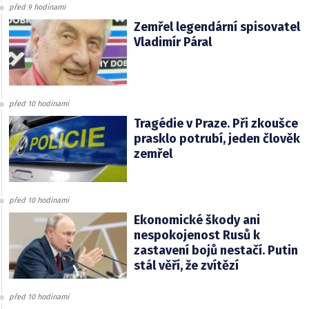
před 9 hodinami
Zemřel legendární spisovatel
Vladimír Páral
před 10 hodinami
Tragédie v Praze. Při zkoušce
prasklo potrubí, jeden člověk
zemřel
před 10 hodinami
Ekonomické škody ani
nespokojenost Rusů k
zastavení bojů nestačí. Putin
stál věří, že zvítězí
před 10 hodinami