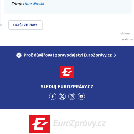
Zdroj:
Libor Novák
DALŠÍ ZPRÁVY
Proč důvěřovat zpravodajství EuroZprávy.cz
SLEDUJ EUROZPRÁVY.CZ
Přejít
Přejít
Přejít
Přejít
na
na
na
na
Facebook
Twitter
Instagram
YouTube
EuroZprávy.cz