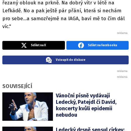
řezaný oblouk na prkně. Na dobrý vítr v létě na
Lefkádě. No a pak ještě pár přání, která si nechám
pro sebe...a samozřejmě na IAGA, baví mě to čím dál
víc."
Sdílet na X
Sdílet na Facebooku
Vstoupit do diskuze
SOUVISEJÍCÍ
Vánoční písně vydávají
Ledecký, Patejdl či David,
koncerty kvůli epidemii
nebudou
Ledecký drsně sepsul církev: