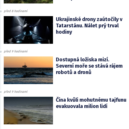
před 8 hodinami
Ukrajinské drony zaútočily v
Tatarstánu. Nálet prý trval
hodiny
před 9 hodinami
Dostupná ložiska mizí.
Severní moře se stává rájem
robotů a dronů
před 9 hodinami
Čína kvůli mohutnému tajfunu
evakuovala milion lidí