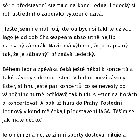
série představení startuje na konci ledna. Ledecký si
roli ústředního záporáka vyloženě užívá.
„Ještě jsem nehrál roli, kterou bych si takhle užíval.
Iago je od dob Shakespeara absolutně nejlíp
napsaný záporák. Navíc má výhodu, že je napsaný
tak, že je zábavný,“ přiznává Ledecký.
Během ledna zpěváka čeká ještě několik koncertů a
také závody s dcerou Ester. „V lednu, mezi závody
Ester, stihnu ještě pár koncertů, co se nevešly do
vánočního turné. Střídavě tak budu s Ester na horách
a koncertovat. A pak už hurá do Prahy. Poslední
lednový víkend mě čekají představení IAGA. Těším se
jak malé děcko.“
Je o něm známo, že zimní sporty doslova miluje a