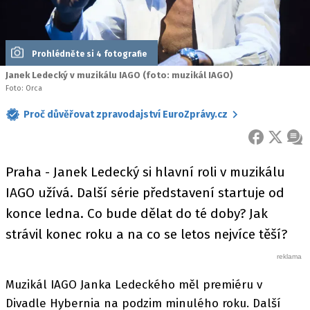
Prohlédněte si 4 fotografie
Janek Ledecký v muzikálu IAGO (foto: muzikál IAGO)
Foto: Orca
Proč důvěřovat zpravodajství EuroZprávy.cz
FACEBOOK
X
ZPR
Praha - Janek Ledecký si hlavní roli v muzikálu
IAGO užívá. Další série představení startuje od
konce ledna. Co bude dělat do té doby? Jak
strávil konec roku a na co se letos nejvíce těší?
Muzikál IAGO Janka Ledeckého měl premiéru v
Divadle Hybernia na podzim minulého roku. Další