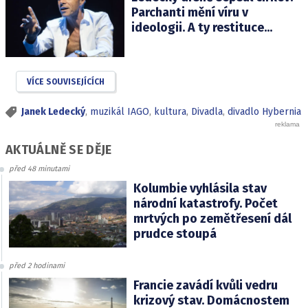
Parchanti mění víru v
ideologii. A ty restituce...
VÍCE SOUVISEJÍCÍCH
Janek Ledecký
,
muzikál IAGO
,
kultura
,
Divadla
,
divadlo Hybernia
AKTUÁLNĚ SE DĚJE
před 48 minutami
Kolumbie vyhlásila stav
národní katastrofy. Počet
mrtvých po zemětřesení dál
prudce stoupá
před 2 hodinami
Francie zavádí kvůli vedru
krizový stav. Domácnostem