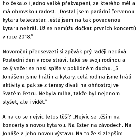
ho čekalo i jedno velké překvapení, ze kterého měl a
má obrovskou radost. „Dostal jsem parádní červenou
kytaru telecaster. Ještě jsem na tak povedenou
kytaru nehrál. Už se nemůžu dočkat prvních koncertů
v roce 2018.“
Novoroční předsevzetí si zpěvák prý raději nedává.
Poslední den v roce strávil také se svojí rodinou a
celý večer se nesl spíše v poklidném duchu. „S
Jonášem jsme hráli na kytary, celá rodina jsme hráli
aktivity a pak se z terasy dívali na ohňostroj ve
Svatém Petru. Nebyla mlha, takže byl nejenom
slyšet, ale i vidět.“
A na co se nejvíc letos těší? „Nejvíc se těším na
koncerty s novou kytarou. Na Ester na závodech. Na
Jonáše a jeho novou výstavu. Na to že si zlepším