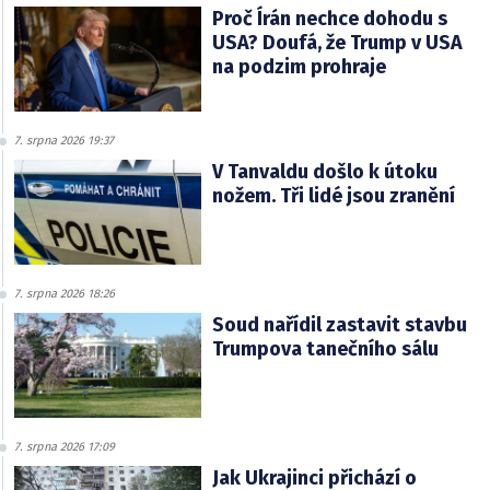
Proč Írán nechce dohodu s
USA? Doufá, že Trump v USA
na podzim prohraje
7. srpna 2026 19:37
V Tanvaldu došlo k útoku
nožem. Tři lidé jsou zranění
7. srpna 2026 18:26
Soud nařídil zastavit stavbu
Trumpova tanečního sálu
7. srpna 2026 17:09
Jak Ukrajinci přichází o