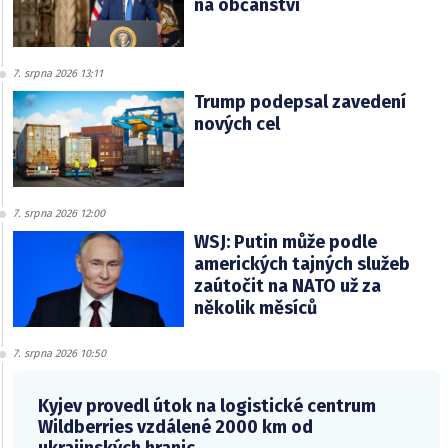
na občanství
7. srpna 2026 13:11
Trump podepsal zavedení
nových cel
7. srpna 2026 12:00
WSJ: Putin může podle
amerických tajných služeb
zaútočit na NATO už za
několik měsíců
7. srpna 2026 10:50
Kyjev provedl útok na logistické centrum
Wildberries vzdálené 2000 km od
ukrajinských hranic