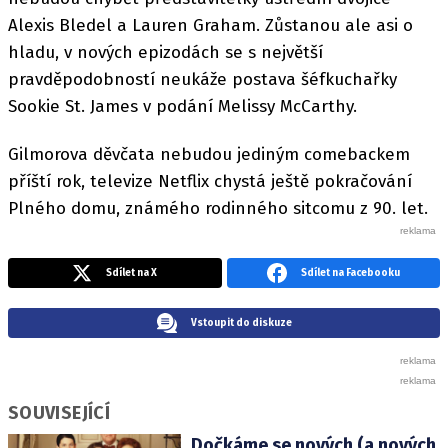
Alexis Bledel a Lauren Graham. Zůstanou ale asi o
hladu, v nových epizodách se s největší
pravděpodobností neukáže postava šéfkuchařky
Sookie St. James v podání Melissy McCarthy.
Gilmorova děvčata nebudou jediným comebackem
příští rok, televize Netflix chystá ještě pokračování
Plného domu, známého rodinného sitcomu z 90. let.
Sdílet na X
Sdílet na Facebooku
Vstoupit do diskuze
SOUVISEJÍCÍ
Dočkáme se nových (a nových