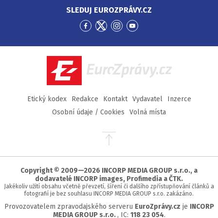
SLEDUJ EUROZPRÁVY.CZ
Přejít
Přejít
Přejít
Přejít
na
na
na
na
Facebook
Twitter
Instagram
YouTube
EuroZprávy.cz
Etický kodex
Redakce
Kontakt
Vydavatel
Inzerce
Osobní údaje / Cookies
Volná místa
Přejít
na
začátek
stránky
Copyright © 2009—2026 INCORP MEDIA GROUP s.r.o., a
dodavatelé INCORP images, Profimedia a ČTK.
Jakékoliv užití obsahu včetně převzetí, šíření či dalšího zpřístupňování článků a
fotografií je bez souhlasu INCORP MEDIA GROUP s.r.o. zakázáno.
Provozovatelem zpravodajského serveru
EuroZprávy.cz
je
INCORP
MEDIA GROUP s.r.o.
, IC:
118 23 054
.