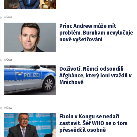
včera
Princ Andrew může mít
problém. Burnham nevylučuje
nové vyšetřování
včera
Doživotí. Němci odsoudili
Afghánce, který loni vraždil v
Mnichově
včera
Ebolu v Kongu se nedaří
zastavit. Šéf WHO se o tom
přesvědčil osobně