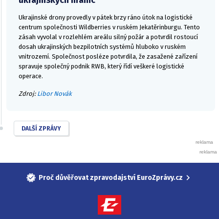
Ukrajinské drony provedly v pátek brzy ráno útok na logistické
centrum společnosti Wildberries v ruském Jekatěrinburgu. Tento
zásah vyvolal v rozlehlém areálu silný požár a potvrdil rostoucí
dosah ukrajinských bezpilotních systémů hluboko v ruském
vnitrozemí. Společnost posléze potvrdila, že zasažené zařízení
spravuje společný podnik RWB, který řídí veškeré logistické
operace.
Zdroj:
Libor Novák
DALŠÍ ZPRÁVY
Proč důvěřovat zpravodajství EuroZprávy.cz