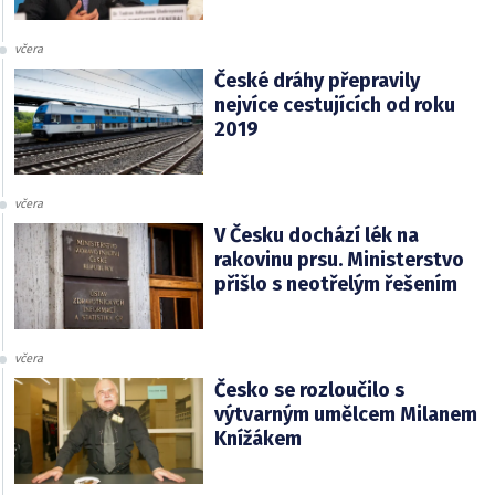
včera
České dráhy přepravily
nejvíce cestujících od roku
2019
včera
V Česku dochází lék na
rakovinu prsu. Ministerstvo
přišlo s neotřelým řešením
včera
Česko se rozloučilo s
výtvarným umělcem Milanem
Knížákem