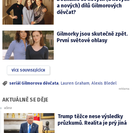
a nových) dílů Gilmorových
děvčat?
Gilmorky jsou skutečně zpět.
První světové ohlasy
VÍCE SOUVISEJÍCÍCH
seriál Gilmorova děvčata
,
Lauren Graham
,
Alexis Bledel
AKTUÁLNĚ SE DĚJE
včera
Trump těžce nese výsledky
průzkumů. Realita je prý jiná