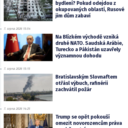
bydlení? Pokud odejdou z
okupovaných oblastí, Rusové
jim dům zabaví
7. srpna 2026 15:54
Na Blízkém východě vzniká
druhé NATO. Saudská Arábie,
Turecko a Pákistán uzavřely
významnou dohodu
7. srpna 2026 15:15
Bratislavským Slovnaftem
otřásl výbuch, rafinérii
zachvátil požár
7. srpna 2026 14:25
Trump se opět pokouší
omezit novorozencům práva