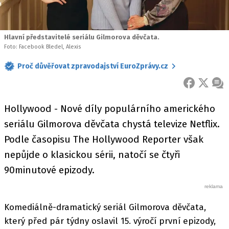
Hlavní představitelé seriálu Gilmorova děvčata.
Foto: Facebook Bledel, Alexis
Proč důvěřovat zpravodajství EuroZprávy.cz
FACEBOOK
X
ZPR
Hollywood - Nové díly populárního amerického
seriálu Gilmorova děvčata chystá televize Netflix.
Podle časopisu The Hollywood Reporter však
nepůjde o klasickou sérii, natočí se čtyři
90minutové epizody.
Komediálně-dramatický seriál Gilmorova děvčata,
který před pár týdny oslavil 15. výročí první epizody,