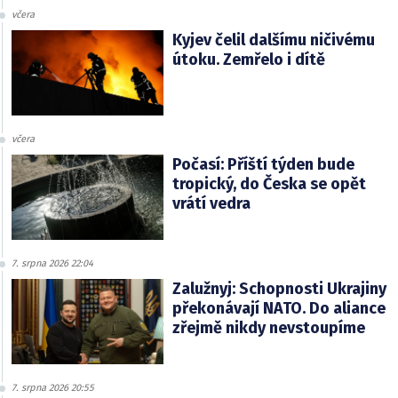
včera
Kyjev čelil dalšímu ničivému
útoku. Zemřelo i dítě
včera
Počasí: Příští týden bude
tropický, do Česka se opět
vrátí vedra
7. srpna 2026 22:04
Zalužnyj: Schopnosti Ukrajiny
překonávají NATO. Do aliance
zřejmě nikdy nevstoupíme
7. srpna 2026 20:55