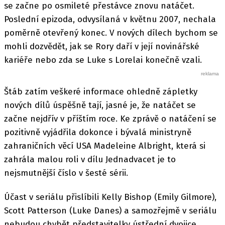
se začne po osmileté přestávce znovu natáčet.
Poslední epizoda, odvysílaná v květnu 2007, nechala
poměrně otevřený konec. V nových dílech bychom se
mohli dozvědět, jak se Rory daří v její novinářské
kariéře nebo zda se Luke s Lorelai konečně vzali.
Štáb zatím veškeré informace ohledně zápletky
nových dílů úspěšně tají, jasné je, že natáčet se
začne nejdřív v příštím roce. Ke zprávě o natáčení se
pozitivně vyjádřila dokonce i bývalá ministryně
zahraničních věcí USA Madeleine Albright, která si
zahrála malou roli v dílu Jednadvacet je to
nejsmutnější číslo v šesté sérii.
Účast v seriálu přislíbili Kelly Bishop (Emily Gilmore),
Scott Patterson (Luke Danes) a samozřejmě v seriálu
nebudou chybět představitelky ústřední dvojice