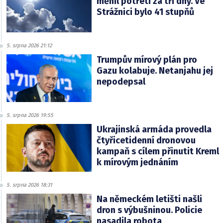
měnil potřetí za tři dny. Ve
Strážnici bylo 41 stupňů
5. srpna 2026 21:12
Trumpův mírový plán pro
Gazu kolabuje. Netanjahu jej
nepodepsal
5. srpna 2026 19:55
Ukrajinská armáda provedla
čtyřicetidenní dronovou
kampaň s cílem přinutit Kreml
k mírovým jednáním
5. srpna 2026 18:31
Na německém letišti našli
dron s výbušninou. Policie
nasadila robota