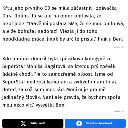
Křtu jeho prvního CD se měla zúčastnit i zpěvačka
Dara Rolins. Ta se ale nakonec omluvila, že
nepřijede. "Právě mi poslala SMS, že se moc omlouvá,
ale že bohužel nedorazí. Vlezla jí do toho
neodkladná práce. Jinak by určitě přišla," hájil ji Ben.
Kdo naopak dorazil byla zpěvákova kolegyně ze
SuperStar Monika Bagárová, se kterou prý zpěvák
údajně chodí. "Je to samozřejmě blbost. Jsme od
SuperStar nejlepší kamarádi a vydrželo nám to až
doteď, za což jsem moc rád. Monika je pro mě
jedinečný člověk. Není ale pravda, že bychom spolu
měli něco víc," vysvětlil Ben.
Sdílet na X
Sdílet na Facebooku