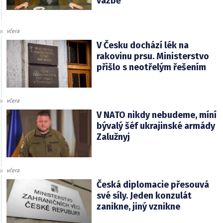
vazbě
včera
V Česku dochází lék na
rakovinu prsu. Ministerstvo
přišlo s neotřelým řešením
včera
V NATO nikdy nebudeme, míní
bývalý šéf ukrajinské armády
Zalužnyj
včera
Česká diplomacie přesouvá
své síly. Jeden konzulát
zanikne, jiný vznikne