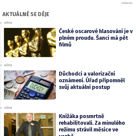
AKTUÁLNĚ SE DĚJE
včera
České oscarové hlasování je v
plném proudu. Šanci má pět
filmů
včera
Důchodci a valorizační
oznámení. Úřad připomněl
svůj aktuální postup
včera
Knížáka posmrtně
rehabilitovali. Za minulého
režimu strávil měsíce ve