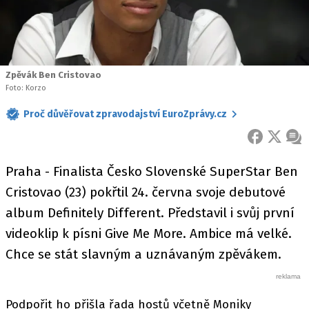
Zpěvák Ben Cristovao
Foto: Korzo
Proč důvěřovat zpravodajství EuroZprávy.cz
FACEBOOK
X
ZPR
Praha - Finalista Česko Slovenské SuperStar Ben
Cristovao (23) pokřtil 24. června svoje debutové
album Definitely Different. Představil i svůj první
videoklip k písni Give Me More. Ambice má velké.
Chce se stát slavným a uznávaným zpěvákem.
Podpořit ho přišla řada hostů včetně Moniky