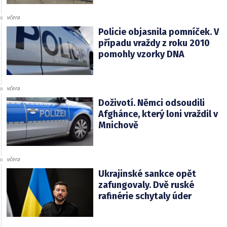
včera
Policie objasnila pomníček. V
případu vraždy z roku 2010
pomohly vzorky DNA
včera
Doživotí. Němci odsoudili
Afghánce, který loni vraždil v
Mnichově
včera
Ukrajinské sankce opět
zafungovaly. Dvě ruské
rafinérie schytaly úder