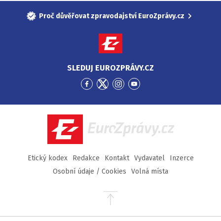
Proč důvěřovat zpravodajství EuroZprávy.cz
SLEDUJ EUROZPRÁVY.CZ
Přejít
Přejít
Přejít
Přejít
na
na
na
na
Facebook
Twitter
Instagram
YouTube
EuroZprávy.cz
Etický kodex
Redakce
Kontakt
Vydavatel
Inzerce
Osobní údaje / Cookies
Volná místa
Přejít
na
začátek
stránky