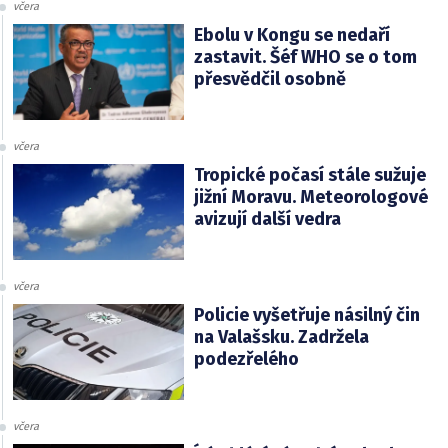
včera
Ebolu v Kongu se nedaří
zastavit. Šéf WHO se o tom
přesvědčil osobně
včera
Tropické počasí stále sužuje
jižní Moravu. Meteorologové
avizují další vedra
včera
Policie vyšetřuje násilný čin
na Valašsku. Zadržela
podezřelého
včera