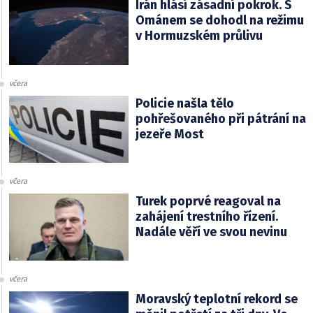
Írán hlásí zásadní pokrok. S
Ománem se dohodl na režimu
v Hormuzském průlivu
včera
Policie našla tělo
pohřešovaného při pátrání na
jezeře Most
včera
Turek poprvé reagoval na
zahájení trestního řízení.
Nadále věří ve svou nevinu
včera
Moravský teplotní rekord se