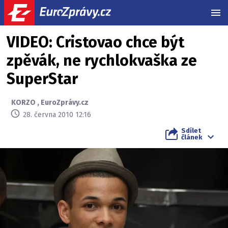
MEN
VIDEO: Cristovao chce být
zpěvák, ne rychlokvaška ze
SuperStar
KORZO
,
EuroZprávy.cz
28. června 2010 12:16
Sdílet
článek