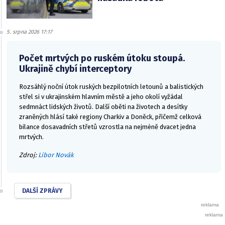
5. srpna 2026 17:17
Počet mrtvých po ruském útoku stoupá.
Ukrajině chybí interceptory
Rozsáhlý noční útok ruských bezpilotních letounů a balistických
střel si v ukrajinském hlavním městě a jeho okolí vyžádal
sedmnáct lidských životů. Další oběti na životech a desítky
zraněných hlásí také regiony Charkiv a Doněck, přičemž celková
bilance dosavadních střetů vzrostla na nejméně dvacet jedna
mrtvých.
Zdroj:
Libor Novák
DALŠÍ ZPRÁVY