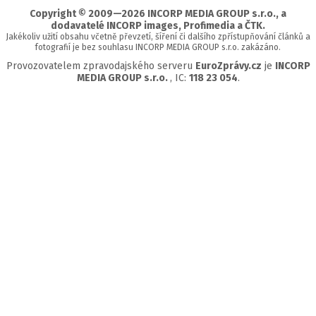
Copyright © 2009—2026 INCORP MEDIA GROUP s.r.o., a
dodavatelé INCORP images, Profimedia a ČTK.
Jakékoliv užití obsahu včetně převzetí, šíření či dalšího zpřístupňování článků a
fotografií je bez souhlasu INCORP MEDIA GROUP s.r.o. zakázáno.
Provozovatelem zpravodajského serveru
EuroZprávy.cz
je
INCORP
MEDIA GROUP s.r.o.
, IC:
118 23 054
.