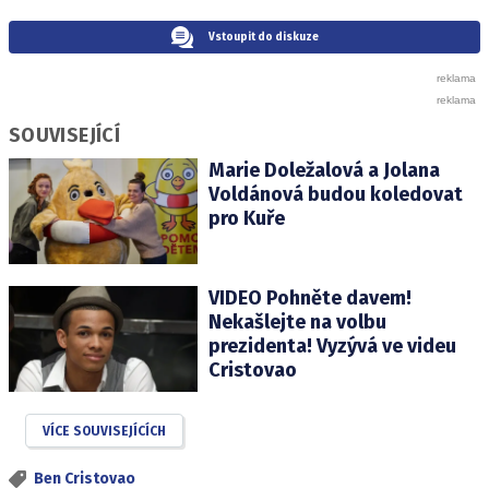
Vstoupit do diskuze
SOUVISEJÍCÍ
Marie Doležalová a Jolana
Voldánová budou koledovat
pro Kuře
VIDEO Pohněte davem!
Nekašlejte na volbu
prezidenta! Vyzývá ve videu
Cristovao
VÍCE SOUVISEJÍCÍCH
Ben Cristovao