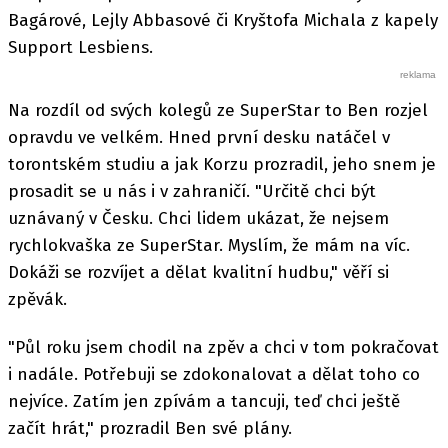
Bagárové, Lejly Abbasové či Kryštofa Michala z kapely
Support Lesbiens.
Na rozdíl od svých kolegů ze SuperStar to Ben rozjel
opravdu ve velkém. Hned první desku natáčel v
torontském studiu a jak Korzu prozradil, jeho snem je
prosadit se u nás i v zahraničí. "Určitě chci být
uznávaný v Česku. Chci lidem ukázat, že nejsem
rychlokvaška ze SuperStar. Myslím, že mám na víc.
Dokáži se rozvíjet a dělat kvalitní hudbu," věří si
zpěvák.
"Půl roku jsem chodil na zpěv a chci v tom pokračovat
i nadále. Potřebuji se zdokonalovat a dělat toho co
nejvíce. Zatím jen zpívám a tancuji, teď chci ještě
začít hrát," prozradil Ben své plány.