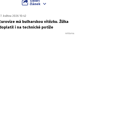
Sdílet
článek
17. května 2026 10:42
Eurovize má bulharskou vítězku. Žižka
doplatil i na technické potíže