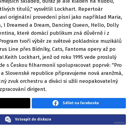
ámějších skladeb, důraz je ale kladen na hudbu,
livých titulů," vysvětlil Lockhart. Repertoár
í originální provedení písní jako například Maria,
 I Dreamed a Dream, Dancing Queen, Hello, Dolly
entina, které domácí publikum zná důvěrně i z
Program tvoří výběr ze světové pokladnice muzikálů
rus Line přes Bídníky, Cats, Fantoma opery až po
!.Keith Lockhart, jenž od roku 1995 vede proslulý
de s Českou filharmonií spolupracovat poprvé: "Pro
é a Slovenské republice připravujeme nová aranžmá,
tný zvuk orchestru a diváci si užili neopakovatelný
zpracování dirigent.
Sdílet na Facebooku
Vstoupit do diskuze