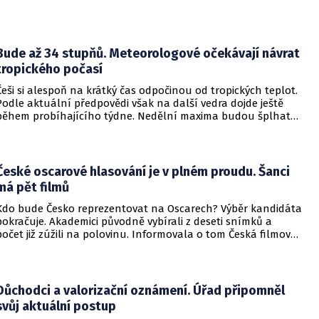
Bude až 34 stupňů. Meteorologové očekávají návrat
tropického počasí
Češi si alespoň na krátký čas odpočinou od tropických teplot.
Podle aktuální předpovědi však na další vedra dojde ještě
během probíhajícího týdne. Nedělní maxima budou šplhat
výrazně přes 30 stupňů.
České oscarové hlasování je v plném proudu. Šanci
má pět filmů
Kdo bude Česko reprezentovat na Oscarech? Výběr kandidáta
pokračuje. Akademici původně vybírali z deseti snímků a
počet již zúžili na polovinu. Informovala o tom Česká filmová
a televizní akademie.
Důchodci a valorizační oznámení. Úřad připomněl
svůj aktuální postup