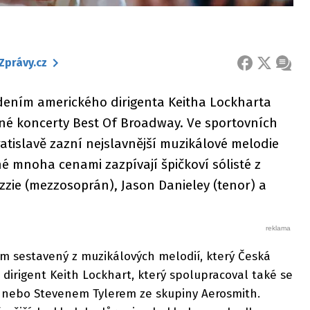
Zprávy.cz
FACEBOOK
X
ZPRÁ
dením amerického dirigenta Keitha Lockharta
né koncerty Best Of Broadway. Ve sportovních
ratislavě zazní nejslavnější muzikálové melodie
é mnoha cenami zazpívají špičkoví sólisté z
zie (mezzosoprán), Jason Danieley (tenor) a
am sestavený z muzikálových melodií, který Česká
 dirigent Keith Lockhart, který spolupracoval také se
nebo Stevenem Tylerem ze skupiny Aerosmith.