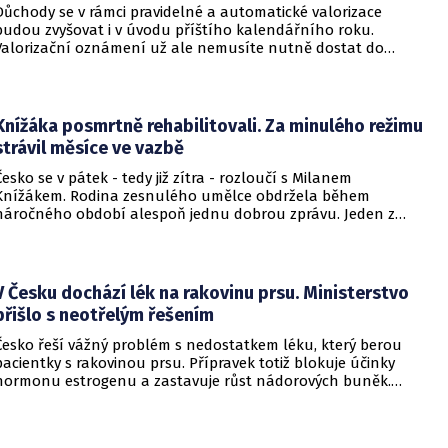
Důchody se v rámci pravidelné a automatické valorizace
budou zvyšovat i v úvodu příštího kalendářního roku.
Valorizační oznámení už ale nemusíte nutně dostat do
schránky. Pokud ho člověk chce mít na papíře, může si o něj
požádat.
Knížáka posmrtně rehabilitovali. Za minulého režimu
strávil měsíce ve vazbě
Česko se v pátek - tedy již zítra - rozloučí s Milanem
Knížákem. Rodina zesnulého umělce obdržela během
náročného období alespoň jednu dobrou zprávu. Jeden z
pražských obvodních soudů Knížáka definitivně rehabilitoval
za vazební stíhání v dobách komunistického režimu.
V Česku dochází lék na rakovinu prsu. Ministerstvo
přišlo s neotřelým řešením
Česko řeší vážný problém s nedostatkem léku, který berou
pacientky s rakovinou prsu. Přípravek totiž blokuje účinky
hormonu estrogenu a zastavuje růst nádorových buněk.
Pomoci má zvláštní léčebný program, který připravilo
ministerstvo zdravotnictví.