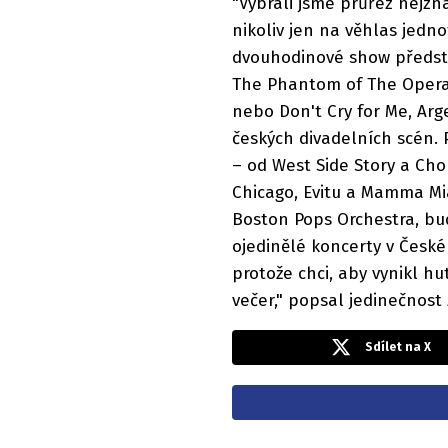
"Vybrali jsme průřez nejzn
nikoliv jen na věhlas jednot
dvouhodinové show představ
The Phantom of The Opera,
nebo Don't Cry for Me, Arg
českých divadelních scén. 
– od West Side Story a Cho
Chicago, Evitu a Mamma Mia
Boston Pops Orchestra, bu
ojedinělé koncerty v Česk
protože chci, aby vynikl hu
večer," popsal jedinečnost 
Sdílet na X