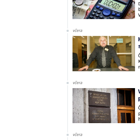
včera
včera
včera