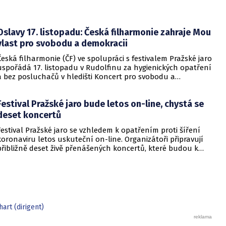
Oslavy 17. listopadu: Česká filharmonie zahraje Mou
vlast pro svobodu a demokracii
Česká filharmonie (ČF) ve spolupráci s festivalem Pražské jaro
uspořádá 17. listopadu v Rudolfinu za hygienických opatření
a bez posluchačů v hledišti Koncert pro svobodu a
demokracii.
Festival Pražské jaro bude letos on-line, chystá se
deset koncertů
Festival Pražské jaro se vzhledem k opatřením proti šíření
koronaviru letos uskuteční on-line. Organizátoři připravují
přibližně deset živě přenášených koncertů, které budou k
dispozici zdarma prostřednictvím webových stránek
Pražského jara. Vybrané koncerty do svého programu rovněž
zařadí Česká televize a Český rozhlas. ČTK o tom dnes
informoval mluvčí Pražského jara Pavel Trojan.
art (dirigent)