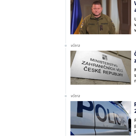
včera
včera