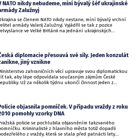
V NATO nikdy nebudeme, míní bývalý šéf ukrajinské
armády Zalužnyj
Ukrajina se členem NATO nikdy nestane, míní bývalý vrchní
velitel armády Valerij Zalužnyj. Vyjádřil se tak z pozice
velvyslance ve Velké Británii na jednání ukrajinských
diplomatů v Kyjevě. Představitele své země nabádal k tomu,
aby se snažila uzavřít jiné aliance.
Česká diplomacie přesouvá své síly. Jeden konzulát
zanikne, jiný vznikne
Ministerstvo zahraničních věcí upravuje svou diplomatickou
síť tak, aby lépe odpovídala současným zájmům České
republiky. Už za několik týdnu ukončí činnost jeden z
konzulátů, jiný ji naopak zahájí. Ministerstvo o tom
informovalo na webu.
Policie objasnila pomníček. V případu vraždy z roku
2010 pomohly vzorky DNA
Pražská policie se pochlubila objasněním takzvaného
pomníčku. Kriminalisté z hlavního města totiž dopadli
podezřelého z vraždy, která se stala před patnácti lety.