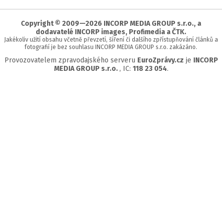
začátek
stránky
Copyright © 2009—2026 INCORP MEDIA GROUP s.r.o., a
dodavatelé INCORP images, Profimedia a ČTK.
Jakékoliv užití obsahu včetně převzetí, šíření či dalšího zpřístupňování článků a
fotografií je bez souhlasu INCORP MEDIA GROUP s.r.o. zakázáno.
Provozovatelem zpravodajského serveru
EuroZprávy.cz
je
INCORP
MEDIA GROUP s.r.o.
, IC:
118 23 054
.