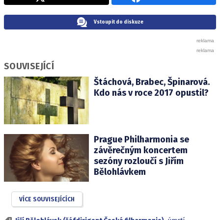
Vstoupit do diskuze
SOUVISEJÍCÍ
Štáchová, Brabec, Špinarová.
Kdo nás v roce 2017 opustil?
Prague Philharmonia se
závěrečným koncertem
sezóny rozloučí s Jiřím
Bělohlávkem
VÍCE SOUVISEJÍCÍCH