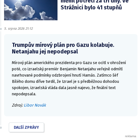
měnil potřetí za tři dny. Ve
Strážnici bylo 41 stupňů
5. srpna 2026 21:12
Trumpův mírový plán pro Gazu kolabuje.
Netanjahu jej nepodepsal
Mírový plán amerického prezidenta pro Gazu se ocitl v ohrožení
poté, co izraelský premiér Benjamin Netanjahu veřejně odmítl
navrhované podmínky odzbrojení hnutí Hamás. Zatímco šéf
Bílého domu dříve tvrdil, že Izrael je s předběžnou dohodou
spokojen, izraelská vláda dala jasně najevo, že finální text
nepodepsala.
Zdroj:
Libor Novák
DALŠÍ ZPRÁVY