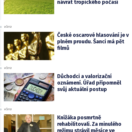
návrat tropického počasí
včera
České oscarové hlasování je v
plném proudu. Šanci má pět
filmů
včera
Důchodci a valorizační
oznámení. Úřad připomněl
svůj aktuální postup
včera
Knížáka posmrtně
rehabilitovali. Za minulého
režimu strávil měsíce ve