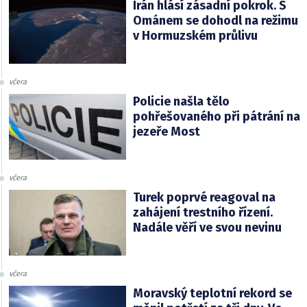
Írán hlásí zásadní pokrok. S
Ománem se dohodl na režimu
v Hormuzském průlivu
včera
Policie našla tělo
pohřešovaného při pátrání na
jezeře Most
včera
Turek poprvé reagoval na
zahájení trestního řízení.
Nadále věří ve svou nevinu
včera
Moravský teplotní rekord se