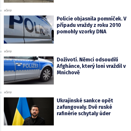
včera
Policie objasnila pomníček. V
případu vraždy z roku 2010
pomohly vzorky DNA
včera
Doživotí. Němci odsoudili
Afghánce, který loni vraždil v
Mnichově
včera
Ukrajinské sankce opět
zafungovaly. Dvě ruské
rafinérie schytaly úder