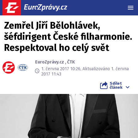
MEN
Zemřel Jiří Bělohlávek,
šéfdirigent České filharmonie.
Respektoval ho celý svět
EuroZprávy.cz
,
ČTK
1. června 2017 10:26, Aktualizováno 1. června
2017 11:43
Sdílet
článek