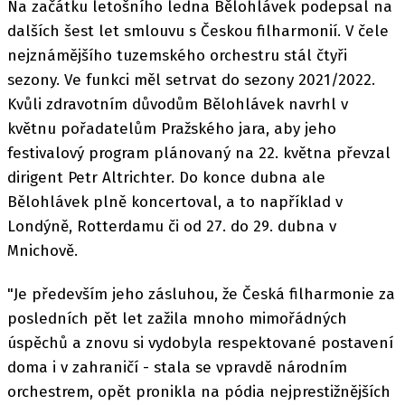
Na začátku letošního ledna Bělohlávek podepsal na
dalších šest let smlouvu s Českou filharmonií. V čele
nejznámějšího tuzemského orchestru stál čtyři
sezony. Ve funkci měl setrvat do sezony 2021/2022.
Kvůli zdravotním důvodům Bělohlávek navrhl v
květnu pořadatelům Pražského jara, aby jeho
festivalový program plánovaný na 22. května převzal
dirigent Petr Altrichter. Do konce dubna ale
Bělohlávek plně koncertoval, a to například v
Londýně, Rotterdamu či od 27. do 29. dubna v
Mnichově.
"Je především jeho zásluhou, že Česká filharmonie za
posledních pět let zažila mnoho mimořádných
úspěchů a znovu si vydobyla respektované postavení
doma i v zahraničí - stala se vpravdě národním
orchestrem, opět pronikla na pódia nejprestižnějších