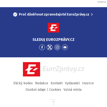
Proč důvěřovat zpravodajství EuroZprávy.cz
SLEDUJ EUROZPRÁVY.CZ
Přejít
Přejít
Přejít
Přejít
na
na
na
na
Facebook
Twitter
Instagram
YouTube
EuroZprávy.cz
Etický kodex
Redakce
Kontakt
Vydavatel
Inzerce
Osobní údaje / Cookies
Volná místa
Přejít
na