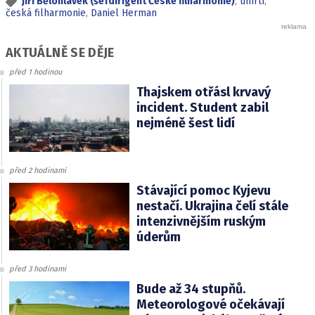
Jiří Bělohlávek (šéfdirigent České filharmonie)
,
úmrtí
,
česká filharmonie
,
Daniel Herman
AKTUÁLNĚ SE DĚJE
před 1 hodinou
Thajskem otřásl krvavý
incident. Student zabil
nejméně šest lidí
před 2 hodinami
Stávající pomoc Kyjevu
nestačí. Ukrajina čelí stále
intenzivnějším ruským
úderům
před 3 hodinami
Bude až 34 stupňů.
Meteorologové očekávají