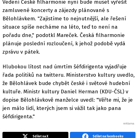
Vedení České filharmonie nyní bude muset vyřešit
zamluvené koncerty a zájezdy plánované s
Bělohlávkem. "Zajistíme to nejnutnější, ale řešení
situace spíše necháme na léto, teď to není na
pořadu dne," podotkl Mareček. Česká filharmonie
plánuje poslední rozloučení, k jehož podobě vydá
zprávu v pátek.
Hlubokou lítost nad úmrtím šéfdirigenta vyjadřuje
řada politiků na twitteru. Ministerstvo kultury uvedlo,
že Bělohlávek bude chybět české i světové hudební
kultuře. Ministr kultury Daniel Herman (KDU-ČSL) v
dopise Bělohlávkově manželce uvedl: "Věřte mi, že je
jen málo lidí, kterých jsem si vážil tak jako pana
šéfdirigenta."
Sdílet na X
Sdílet na Facebooku