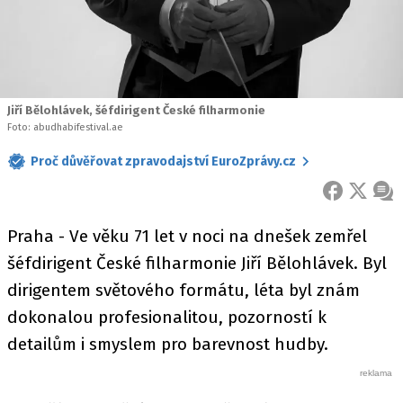
Jiří Bělohlávek, šéfdirigent České filharmonie
Foto: abudhabifestival.ae
Proč důvěřovat zpravodajství EuroZprávy.cz
FACEBOOK
X
ZPR
Praha - Ve věku 71 let v noci na dnešek zemřel
šéfdirigent České filharmonie Jiří Bělohlávek. Byl
dirigentem světového formátu, léta byl znám
dokonalou profesionalitou, pozorností k
detailům i smyslem pro barevnost hudby.