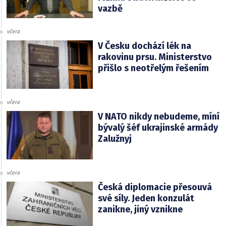
vazbě
včera
V Česku dochází lék na
rakovinu prsu. Ministerstvo
přišlo s neotřelým řešením
včera
V NATO nikdy nebudeme, míní
bývalý šéf ukrajinské armády
Zalužnyj
včera
Česká diplomacie přesouvá
své síly. Jeden konzulát
zanikne, jiný vznikne