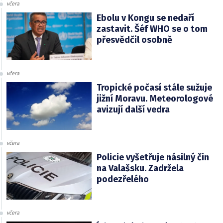
včera
Ebolu v Kongu se nedaří
zastavit. Šéf WHO se o tom
přesvědčil osobně
včera
Tropické počasí stále sužuje
jižní Moravu. Meteorologové
avizují další vedra
včera
Policie vyšetřuje násilný čin
na Valašsku. Zadržela
podezřelého
včera