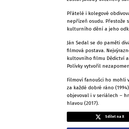
Přátelé i kolegové obdivov
nepřízeň osudu. Přestože se
kulturního dění a jeho odk
Ján Sedal se do paměti div
filmová postava. Nejvýrazn
kultovního filmu Dědictví 
Polívky vytvořil nezapomenu
Filmoví fanoušci ho mohli v
za každé dobré ráno (1994) 
objevoval i v seriálech – 
hlavou (2017).
Sdílet na X