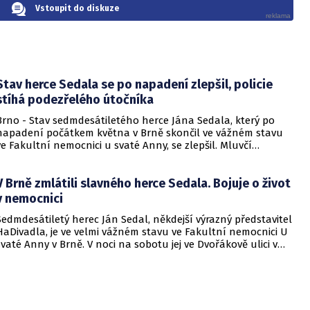
Vstoupit do diskuze
Stav herce Sedala se po napadení zlepšil, policie
stíhá podezřelého útočníka
Brno - Stav sedmdesátiletého herce Jána Sedala, který po
napadení počátkem května v Brně skončil ve vážném stavu
ve Fakultní nemocnici u svaté Anny, se zlepšil. Mluvčí
nemocnice Petra Veselá dnes ČTK řekla, že pacient je mimo
ohrožení života, stále je ale v péči lékařů. Policie případ
V Brně zmlátili slavného herce Sedala. Bojuje o život
vyšetřuje, stíhá muže podezřelého z napadení.
v nemocnici
Sedmdesátiletý herec Ján Sedal, někdejší výrazný představitel
HaDivadla, je ve velmi vážném stavu ve Fakultní nemocnici U
svaté Anny v Brně. V noci na sobotu jej ve Dvořákově ulici v
centru Brna napadl jiný muž. Podezřelý z útoku je ve vazbě.