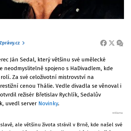
Zprávy.cz
FACEBOOK
X
ZPRÁ
erec Ján Sedal, který většinu své umělecké
o je neodmyslitelně spojeno s HaDivadlem, kde
lí. Za své celoživotní mistrovství na
estižní cenou Thálie. Vedle divadla se věnoval i
tvrdil režisér Břetislav Rychlík, Sedalův
k, uvedl server
Novinky
.
slavě, ale většinu života strávil v Brně, kde našel své