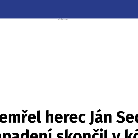
zemřel herec Ján Se
apadení skončil v 