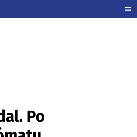
MEN
dal. Po
kómatu