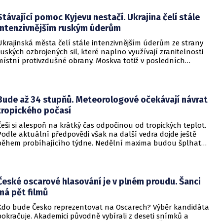
do vzdělávací instituce.
Stávající pomoc Kyjevu nestačí. Ukrajina čelí stále
intenzivnějším ruským úderům
Ukrajinská města čelí stále intenzivnějším úderům ze strany
ruských ozbrojených sil, které naplno využívají zranitelnosti
místní protivzdušné obrany. Moskva totiž v posledních
měsících masivně sází na balistické rakety. Tyto zbraně
dopadají na hustě obydlené oblasti s minimálním nebo
dokonce žádným varováním předem, což civilnímu
obyvatelstvu dává jen pramalou šanci se včas ukrýt.
Bude až 34 stupňů. Meteorologové očekávají návrat
tropického počasí
Češi si alespoň na krátký čas odpočinou od tropických teplot.
Podle aktuální předpovědi však na další vedra dojde ještě
během probíhajícího týdne. Nedělní maxima budou šplhat
výrazně přes 30 stupňů.
České oscarové hlasování je v plném proudu. Šanci
má pět filmů
Kdo bude Česko reprezentovat na Oscarech? Výběr kandidáta
pokračuje. Akademici původně vybírali z deseti snímků a