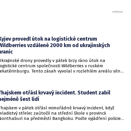
Kyjev provedl útok na logistické centrum
Wildberries vzdálené 2000 km od ukrajinských
hranic
Ukrajinské drony provedly v pátek brzy ráno útok na
logistické centrum společnosti Wildberries v ruském
Jekatěrinburgu. Tento zásah vyvolal v rozlehlém areálu silný
požár a potvrdil rostoucí dosah ukrajinských bezpilotních
systémů hluboko v ruském vnitrozemí. Společnost posléze
potvrdila, že zasažené zařízení spravuje společný podnik
RWB, který řídí veškeré logistické operace.
Thajskem otřásl krvavý incident. Student zabil
nejméně šest lidí
Thajskem v pátek otřásl mimořádně krvavý incident, když
mladistvý střelec zaútočil na střední škole v provincii
Nonthaburi na předměstí Bangkoku. Podle vyjádření policie
začalo násilné řádění poté, co podezřelý čtrnáctiletý chlapec
údajně usmrtil své prarodiče v jejich domě a následně zamířil