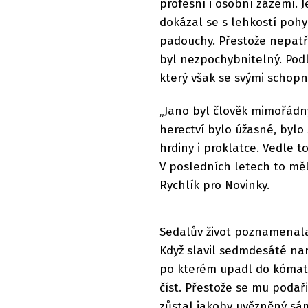
profesní i osobní zázemí. 
dokázal se s lehkostí poh
padouchy. Přestože nepatři
byl nezpochybnitelný. Pod
který však se svými schop
„Jano byl člověk mimořádn
herectví bylo úžasné, bylo
hrdiny i proklatce. Vedle 
V posledních letech to měl
Rychlík pro Novinky.
Sedalův život poznamenala 
Když slavil sedmdesáté nar
po kterém upadl do kómatu.
číst. Přestože se mu podaři
zůstal jakoby uvězněný sám