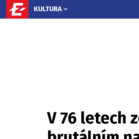
KULTURA
V 76 letech 
brutálním n