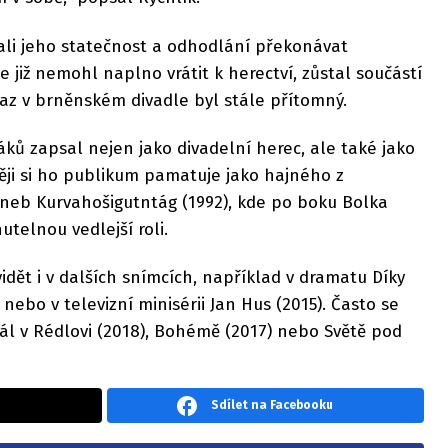
ali jeho statečnost a odhodlání překonávat
 již nemohl naplno vrátit k herectví, zůstal součástí
az v brněnském divadle byl stále přítomný.
áků zapsal nejen jako divadelní herec, ale také jako
ěji si ho publikum pamatuje jako hajného z
aneb Kurvahošigutntág (1992), kde po boku Bolka
telnou vedlejší roli.
idět i v dalších snímcích, například v dramatu Díky
nebo v televizní minisérii Jan Hus (2015). Často se
hrál v Rédlovi (2018), Bohémě (2017) nebo Světě pod
Sdílet na Facebooku