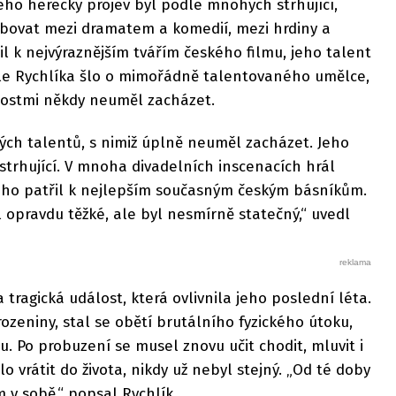
Jeho herecký projev byl podle mnohých strhující,
ybovat mezi dramatem a komedií, mezi hrdiny a
l k nejvýraznějším tvářím českého filmu, jeho talent
le Rychlíka šlo o mimořádně talentovaného umělce,
nostmi někdy neuměl zacházet.
ých talentů, s nimiž úplně neuměl zacházet. Jeho
 strhující. V mnoha divadelních inscenacích hrál
toho patřil k nejlepším současným českým básníkům.
 opravdu těžké, ale byl nesmírně statečný,“ uvedl
tragická událost, která ovlivnila jeho poslední léta.
ozeniny, stal se obětí brutálního fyzického útoku,
 Po probuzení se musel znovu učit chodit, mluvit i
lo vrátit do života, nikdy už nebyl stejný. „Od té doby
 v sobě,“ popsal Rychlík.