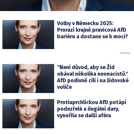
Volby v Německu 2025:
Prorazí krajně pravicová AfD
bariéru a dostane se k moci?
"Není důvod, aby se Žid
obával několika neonacistů."
AfD podivně cílí i na židovské
voliče
Protiuprchlickou AfD potápí
podezřelé a ilegální dary,
vynořila se další aféra