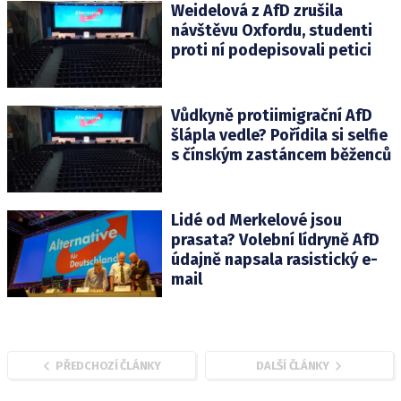
Weidelová z AfD zrušila
návštěvu Oxfordu, studenti
proti ní podepisovali petici
Vůdkyně protiimigrační AfD
šlápla vedle? Pořídila si selfie
s čínským zastáncem běženců
Lidé od Merkelové jsou
prasata? Volební lídryně AfD
údajně napsala rasistický e-
mail
PŘEDCHOZÍ ČLÁNKY
DALŠÍ ČLÁNKY