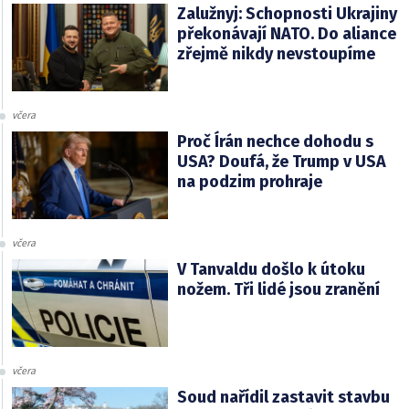
Zalužnyj: Schopnosti Ukrajiny
překonávají NATO. Do aliance
zřejmě nikdy nevstoupíme
včera
Proč Írán nechce dohodu s
USA? Doufá, že Trump v USA
na podzim prohraje
včera
V Tanvaldu došlo k útoku
nožem. Tři lidé jsou zranění
včera
Soud nařídil zastavit stavbu