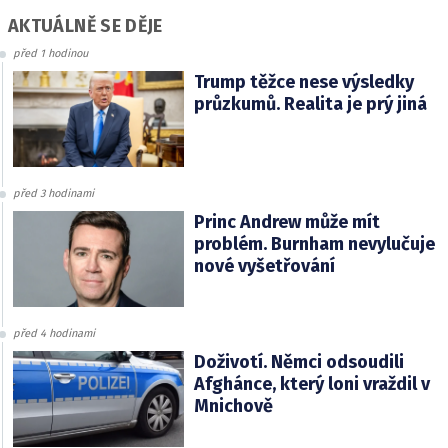
AKTUÁLNĚ SE DĚJE
před 1 hodinou
Trump těžce nese výsledky
průzkumů. Realita je prý jiná
před 3 hodinami
Princ Andrew může mít
problém. Burnham nevylučuje
nové vyšetřování
před 4 hodinami
Doživotí. Němci odsoudili
Afghánce, který loni vraždil v
Mnichově