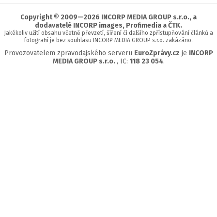
stránky
Copyright © 2009—2026 INCORP MEDIA GROUP s.r.o., a
dodavatelé INCORP images, Profimedia a ČTK.
Jakékoliv užití obsahu včetně převzetí, šíření či dalšího zpřístupňování článků a
fotografií je bez souhlasu INCORP MEDIA GROUP s.r.o. zakázáno.
Provozovatelem zpravodajského serveru
EuroZprávy.cz
je
INCORP
MEDIA GROUP s.r.o.
, IC:
118 23 054
.