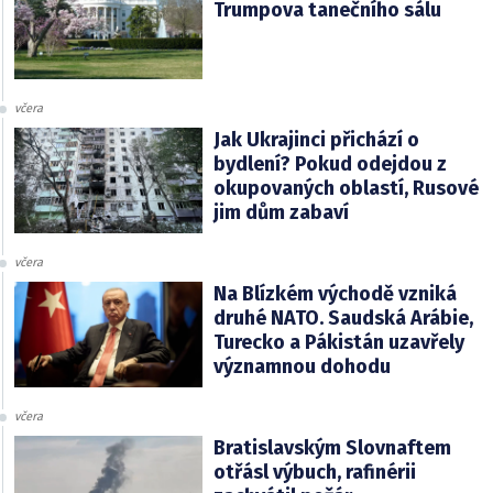
Trumpova tanečního sálu
včera
Jak Ukrajinci přichází o
bydlení? Pokud odejdou z
okupovaných oblastí, Rusové
jim dům zabaví
včera
Na Blízkém východě vzniká
druhé NATO. Saudská Arábie,
Turecko a Pákistán uzavřely
významnou dohodu
včera
Bratislavským Slovnaftem
otřásl výbuch, rafinérii