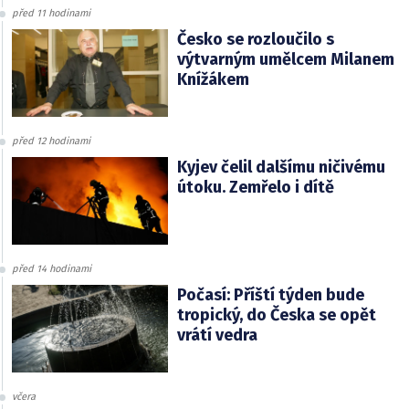
před 11 hodinami
Česko se rozloučilo s
výtvarným umělcem Milanem
Knížákem
před 12 hodinami
Kyjev čelil dalšímu ničivému
útoku. Zemřelo i dítě
před 14 hodinami
Počasí: Příští týden bude
tropický, do Česka se opět
vrátí vedra
včera