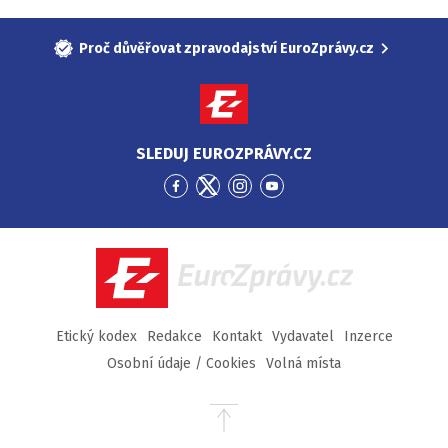
Proč důvěřovat zpravodajství EuroZprávy.cz
SLEDUJ EUROZPRÁVY.CZ
Přejít
Přejít
Přejít
Přejít
na
na
na
na
Facebook
Twitter
Instagram
YouTube
EuroZprávy.cz
Etický kodex
Redakce
Kontakt
Vydavatel
Inzerce
Osobní údaje / Cookies
Volná místa
Přejít
na
začátek