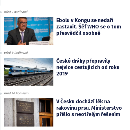
před 7 hodinami
Ebolu v Kongu se nedaří
zastavit. Šéf WHO se o tom
přesvědčil osobně
před 9 hodinami
České dráhy přepravily
nejvíce cestujících od roku
2019
před 10 hodinami
V Česku dochází lék na
rakovinu prsu. Ministerstvo
přišlo s neotřelým řešením