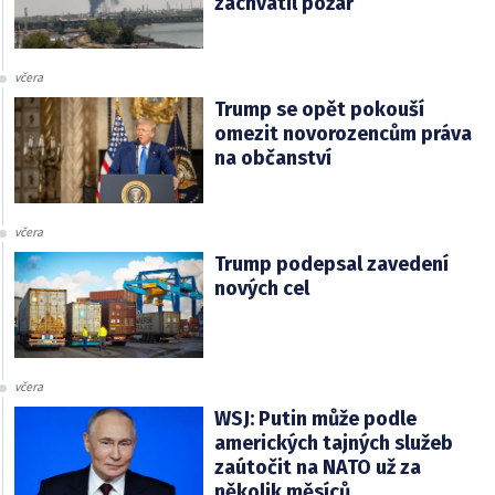
zachvátil požár
včera
Trump se opět pokouší
omezit novorozencům práva
na občanství
včera
Trump podepsal zavedení
nových cel
včera
WSJ: Putin může podle
amerických tajných služeb
zaútočit na NATO už za
několik měsíců