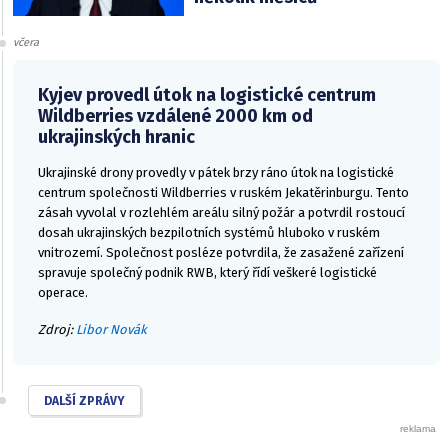
včera
Kyjev provedl útok na logistické centrum
Wildberries vzdálené 2000 km od
ukrajinských hranic
Ukrajinské drony provedly v pátek brzy ráno útok na logistické
centrum společnosti Wildberries v ruském Jekatěrinburgu. Tento
zásah vyvolal v rozlehlém areálu silný požár a potvrdil rostoucí
dosah ukrajinských bezpilotních systémů hluboko v ruském
vnitrozemí. Společnost posléze potvrdila, že zasažené zařízení
spravuje společný podnik RWB, který řídí veškeré logistické
operace.
Zdroj:
Libor Novák
DALŠÍ ZPRÁVY