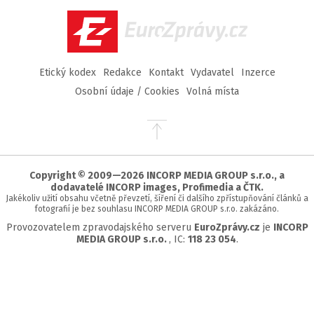
Facebook
Twitter
Instagram
YouTube
EuroZprávy.cz
Etický kodex
Redakce
Kontakt
Vydavatel
Inzerce
Osobní údaje / Cookies
Volná místa
Přejít
na
začátek
stránky
Copyright © 2009—2026 INCORP MEDIA GROUP s.r.o., a
dodavatelé INCORP images, Profimedia a ČTK.
Jakékoliv užití obsahu včetně převzetí, šíření či dalšího zpřístupňování článků a
fotografií je bez souhlasu INCORP MEDIA GROUP s.r.o. zakázáno.
Provozovatelem zpravodajského serveru
EuroZprávy.cz
je
INCORP
MEDIA GROUP s.r.o.
, IC:
118 23 054
.