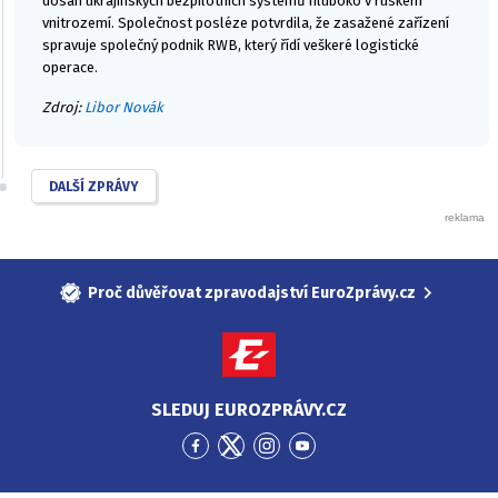
dosah ukrajinských bezpilotních systémů hluboko v ruském
vnitrozemí. Společnost posléze potvrdila, že zasažené zařízení
spravuje společný podnik RWB, který řídí veškeré logistické
operace.
Zdroj:
Libor Novák
DALŠÍ ZPRÁVY
Proč důvěřovat zpravodajství EuroZprávy.cz
SLEDUJ EUROZPRÁVY.CZ
Přejít
Přejít
Přejít
Přejít
na
na
na
na