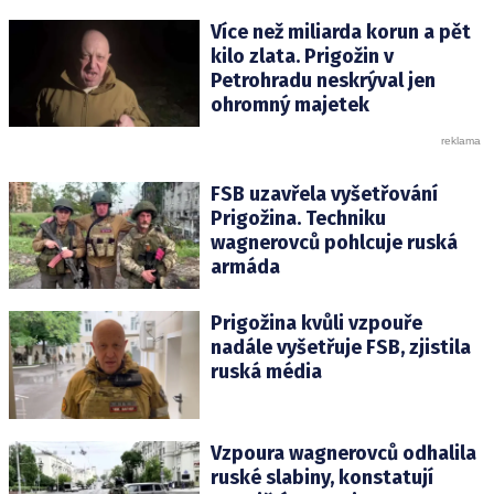
Více než miliarda korun a pět
kilo zlata. Prigožin v
Petrohradu neskrýval jen
ohromný majetek
FSB uzavřela vyšetřování
Prigožina. Techniku
wagnerovců pohlcuje ruská
armáda
Prigožina kvůli vzpouře
nadále vyšetřuje FSB, zjistila
ruská média
Vzpoura wagnerovců odhalila
ruské slabiny, konstatují