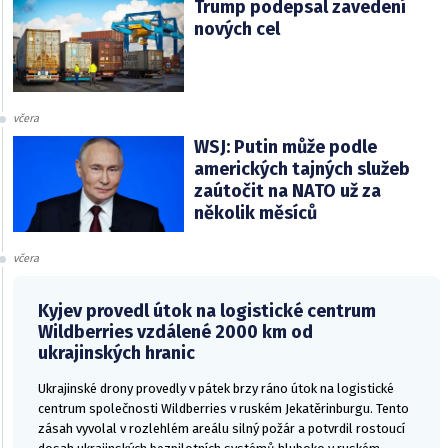
Trump podepsal zavedení
nových cel
včera
WSJ: Putin může podle
amerických tajných služeb
zaútočit na NATO už za
několik měsíců
včera
Kyjev provedl útok na logistické centrum
Wildberries vzdálené 2000 km od
ukrajinských hranic
Ukrajinské drony provedly v pátek brzy ráno útok na logistické
centrum společnosti Wildberries v ruském Jekatěrinburgu. Tento
zásah vyvolal v rozlehlém areálu silný požár a potvrdil rostoucí