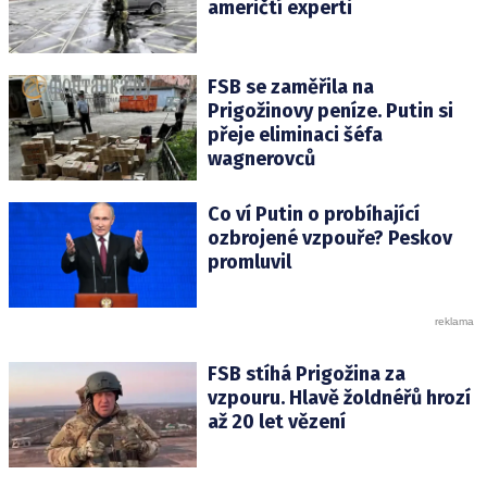
američtí experti
FSB se zaměřila na
Prigožinovy peníze. Putin si
přeje eliminaci šéfa
wagnerovců
Co ví Putin o probíhající
ozbrojené vzpouře? Peskov
promluvil
FSB stíhá Prigožina za
vzpouru. Hlavě žoldnéřů hrozí
až 20 let vězení