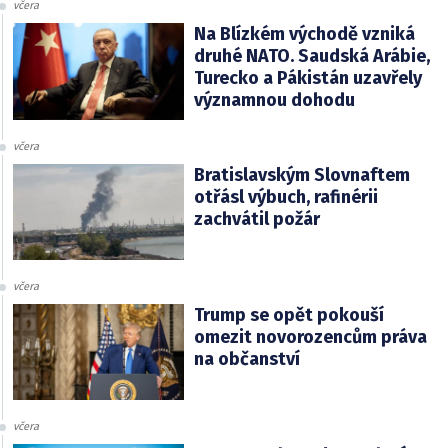
včera
Na Blízkém východě vzniká
druhé NATO. Saudská Arábie,
Turecko a Pákistán uzavřely
významnou dohodu
včera
Bratislavským Slovnaftem
otřásl výbuch, rafinérii
zachvátil požár
včera
Trump se opět pokouší
omezit novorozencům práva
na občanství
včera