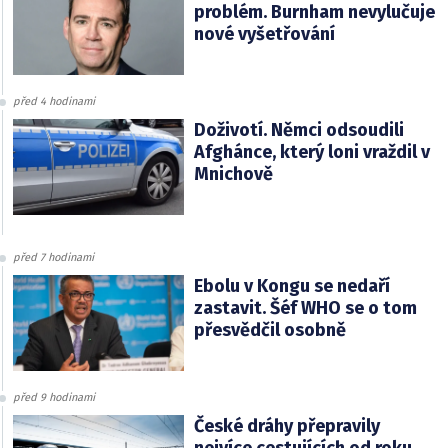
problém. Burnham nevylučuje
nové vyšetřování
před 4 hodinami
Doživotí. Němci odsoudili
Afghánce, který loni vraždil v
Mnichově
před 7 hodinami
Ebolu v Kongu se nedaří
zastavit. Šéf WHO se o tom
přesvědčil osobně
před 9 hodinami
České dráhy přepravily
nejvíce cestujících od roku