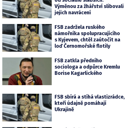
Výměnou za žhářství slibovali
jejich navrácení
FSB zadržela ruského
námořníka spolupracujícího
s Kyjevem, chtěl zaútočit na
loď Černomořské flotily
FSB zatkla předního
sociologa a odpůrce Kremlu
Borise Kagarlického
FSB sbírá a stíhá vlastizrádce,
kteří údajně pomáhají
Ukrajině