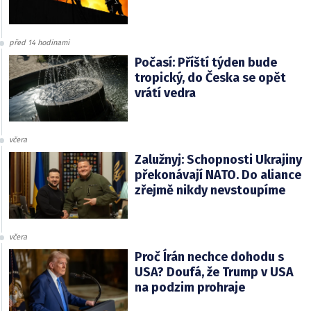
před 14 hodinami
Počasí: Příští týden bude
tropický, do Česka se opět
vrátí vedra
včera
Zalužnyj: Schopnosti Ukrajiny
překonávají NATO. Do aliance
zřejmě nikdy nevstoupíme
včera
Proč Írán nechce dohodu s
USA? Doufá, že Trump v USA
na podzim prohraje