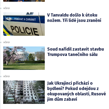
včera
V Tanvaldu došlo k útoku
nožem. Tři lidé jsou zranění
včera
Soud nařídil zastavit stavbu
Trumpova tanečního sálu
včera
Jak Ukrajinci přichází o
bydlení? Pokud odejdou z
okupovaných oblastí, Rusové
jim dům zabaví