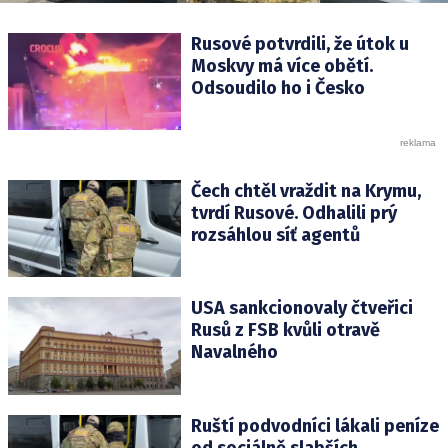
Rusové potvrdili, že útok u
Moskvy má více obětí.
Odsoudilo ho i Česko
Čech chtěl vraždit na Krymu,
tvrdí Rusové. Odhalili prý
rozsáhlou síť agentů
USA sankcionovaly čtveřici
Rusů z FSB kvůli otravě
Navalného
Ruští podvodníci lákali peníze
od sociálně slabších.