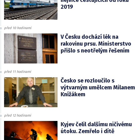
2019
před 10 hodinami
V Česku dochází lék na
rakovinu prsu. Ministerstvo
přišlo s neotřelým řešením
před 11 hodinami
Česko se rozloučilo s
výtvarným umělcem Milanem
Knížákem
před 12 hodinami
Kyjev čelil dalšímu ničivému
útoku. Zemřelo i dítě