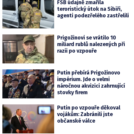
FSB údajně zmařila
teroristický útok na Sibiři,
agenti podezřelého zastřelili
Prigožinovi se vrátilo 10
miliard rublů nalezených při
razii po vzpouře
Putin přebírá Prigožinovo
impérium. Jde o velmi
náročnou akvizici zahrnující
stovky firem
Putin po vzpouře děkoval
vojákům: Zabránili jste
občanské válce