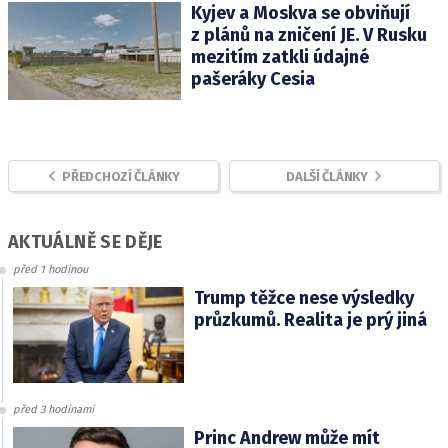
Kyjev a Moskva se obviňují
z plánů na zničení JE. V Rusku
mezitím zatkli údajné
pašeráky Cesia
PŘEDCHOZÍ ČLÁNKY
DALŠÍ ČLÁNKY
AKTUÁLNĚ SE DĚJE
před 1 hodinou
Trump těžce nese výsledky
průzkumů. Realita je prý jiná
před 3 hodinami
Princ Andrew může mít