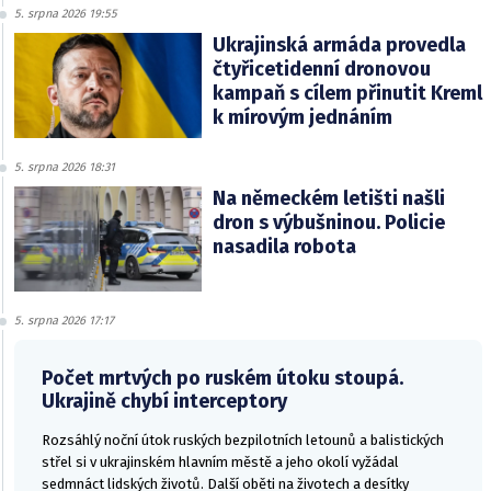
5. srpna 2026 19:55
Ukrajinská armáda provedla
čtyřicetidenní dronovou
kampaň s cílem přinutit Kreml
k mírovým jednáním
5. srpna 2026 18:31
Na německém letišti našli
dron s výbušninou. Policie
nasadila robota
5. srpna 2026 17:17
Počet mrtvých po ruském útoku stoupá.
Ukrajině chybí interceptory
Rozsáhlý noční útok ruských bezpilotních letounů a balistických
střel si v ukrajinském hlavním městě a jeho okolí vyžádal
sedmnáct lidských životů. Další oběti na životech a desítky