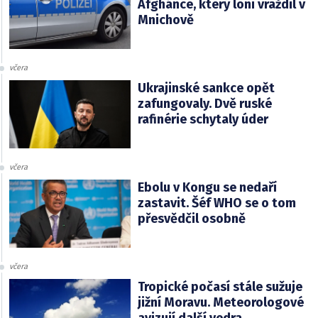
Afghánce, který loni vraždil v
Mnichově
včera
Ukrajinské sankce opět
zafungovaly. Dvě ruské
rafinérie schytaly úder
včera
Ebolu v Kongu se nedaří
zastavit. Šéf WHO se o tom
přesvědčil osobně
včera
Tropické počasí stále sužuje
jižní Moravu. Meteorologové