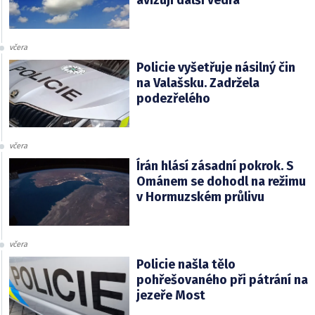
avizují další vedra
včera
Policie vyšetřuje násilný čin
na Valašsku. Zadržela
podezřelého
včera
Írán hlásí zásadní pokrok. S
Ománem se dohodl na režimu
v Hormuzském průlivu
včera
Policie našla tělo
pohřešovaného při pátrání na
jezeře Most