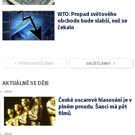
WTO: Propad světového
obchodu bude slabší, než se
čekalo
PŘEDCHOZÍ ČLÁNKY
DALŠÍ ČLÁNKY
AKTUÁLNĚ SE DĚJE
včera
České oscarové hlasování je v
plném proudu. Šanci má pět
filmů
včera