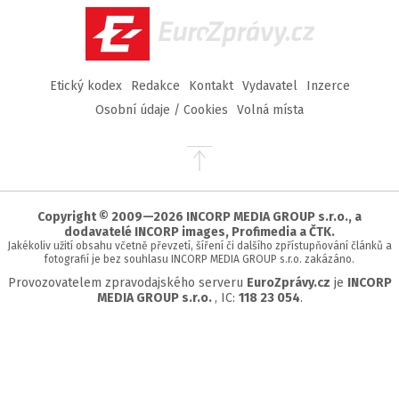
EuroZprávy.cz
Etický kodex
Redakce
Kontakt
Vydavatel
Inzerce
Osobní údaje / Cookies
Volná místa
Přejít
na
začátek
stránky
Copyright © 2009—2026 INCORP MEDIA GROUP s.r.o., a
dodavatelé INCORP images, Profimedia a ČTK.
Jakékoliv užití obsahu včetně převzetí, šíření či dalšího zpřístupňování článků a
fotografií je bez souhlasu INCORP MEDIA GROUP s.r.o. zakázáno.
Provozovatelem zpravodajského serveru
EuroZprávy.cz
je
INCORP
MEDIA GROUP s.r.o.
, IC:
118 23 054
.