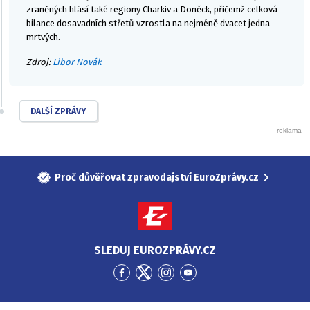
zraněných hlásí také regiony Charkiv a Doněck, přičemž celková
bilance dosavadních střetů vzrostla na nejméně dvacet jedna
mrtvých.
Zdroj:
Libor Novák
DALŠÍ ZPRÁVY
Proč důvěřovat zpravodajství EuroZprávy.cz
SLEDUJ EUROZPRÁVY.CZ
Přejít
Přejít
Přejít
Přejít
na
na
na
na
Facebook
Twitter
Instagram
YouTube