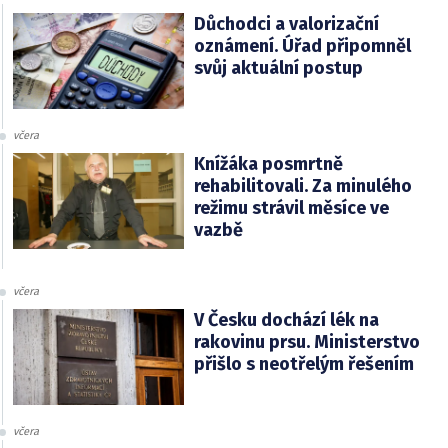
Důchodci a valorizační
oznámení. Úřad připomněl
svůj aktuální postup
včera
Knížáka posmrtně
rehabilitovali. Za minulého
režimu strávil měsíce ve
vazbě
včera
V Česku dochází lék na
rakovinu prsu. Ministerstvo
přišlo s neotřelým řešením
včera