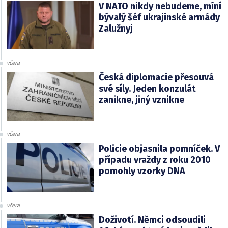
V NATO nikdy nebudeme, míní
bývalý šéf ukrajinské armády
Zalužnyj
včera
Česká diplomacie přesouvá
své síly. Jeden konzulát
zanikne, jiný vznikne
včera
Policie objasnila pomníček. V
případu vraždy z roku 2010
pomohly vzorky DNA
včera
Doživotí. Němci odsoudili