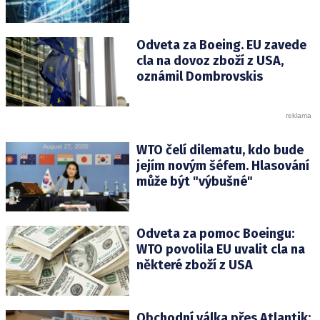
Odveta za Boeing. EU zavede
cla na dovoz zboží z USA,
oznámil Dombrovskis
WTO čelí dilematu, kdo bude
jejím novým šéfem. Hlasování
může být "výbušné"
Odveta za pomoc Boeingu:
WTO povolila EU uvalit cla na
některé zboží z USA
Obchodní válka přes Atlantik: