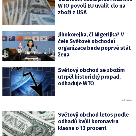
WTO povolí EU uvalit clo na
zboží z USA
Jihokorejka, či Nigerijka? V
čele Světové obchodní
organizace bude poprvé stát
žena
Světový obchod se zbožím
utrpěl historický propad,
odhaduje WTO
Světový obchod letos podle
odhadů kvůli koronaviru
klesne o 13 procent