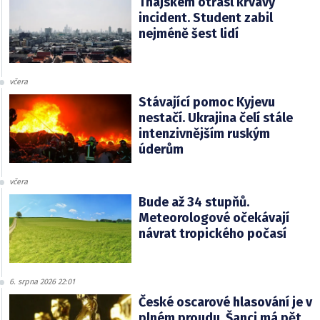
Thajskem otřásl krvavý
incident. Student zabil
nejméně šest lidí
včera
Stávající pomoc Kyjevu
nestačí. Ukrajina čelí stále
intenzivnějším ruským
úderům
včera
Bude až 34 stupňů.
Meteorologové očekávají
návrat tropického počasí
6. srpna 2026 22:01
České oscarové hlasování je v
plném proudu. Šanci má pět