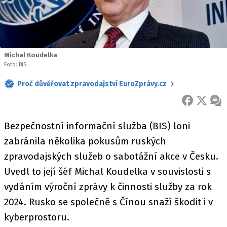
Michal Koudelka
Foto: BIS
Proč důvěřovat zpravodajství EuroZprávy.cz
FACEBOOK
X
ZPR
Bezpečnostní informační služba (BIS) loni
zabránila několika pokusům ruských
zpravodajských služeb o sabotážní akce v Česku.
Uvedl to její šéf Michal Koudelka v souvislosti s
vydáním výroční zprávy k činnosti služby za rok
2024. Rusko se společně s Čínou snaží škodit i v
kyberprostoru.