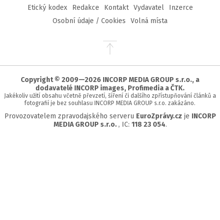
Etický kodex
Redakce
Kontakt
Vydavatel
Inzerce
Osobní údaje / Cookies
Volná místa
Přejít
na
začátek
stránky
Copyright © 2009—2026 INCORP MEDIA GROUP s.r.o., a
dodavatelé INCORP images, Profimedia a ČTK.
Jakékoliv užití obsahu včetně převzetí, šíření či dalšího zpřístupňování článků a
fotografií je bez souhlasu INCORP MEDIA GROUP s.r.o. zakázáno.
Provozovatelem zpravodajského serveru
EuroZprávy.cz
je
INCORP
MEDIA GROUP s.r.o.
, IC:
118 23 054
.