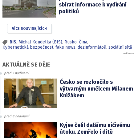
sbírat informace k vydírání
politiků
VÍCE SOUVISEJÍCÍCH
BIS
,
Michal Koudelka (BIS)
,
Rusko
,
Čína
,
Kybernetická bezpečnost
,
fake news
,
dezinformátoři
,
sociální sítě
AKTUÁLNĚ SE DĚJE
před 7 hodinami
Česko se rozloučilo s
výtvarným umělcem Milanem
Knížákem
před 8 hodinami
Kyjev čelil dalšímu ničivému
útoku. Zemřelo i dítě