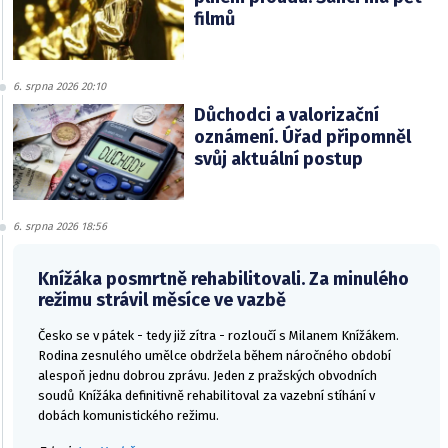
filmů
6. srpna 2026 20:10
Důchodci a valorizační
oznámení. Úřad připomněl
svůj aktuální postup
6. srpna 2026 18:56
Knížáka posmrtně rehabilitovali. Za minulého
režimu strávil měsíce ve vazbě
Česko se v pátek - tedy již zítra - rozloučí s Milanem Knížákem.
Rodina zesnulého umělce obdržela během náročného období
alespoň jednu dobrou zprávu. Jeden z pražských obvodních
soudů Knížáka definitivně rehabilitoval za vazební stíhání v
dobách komunistického režimu.