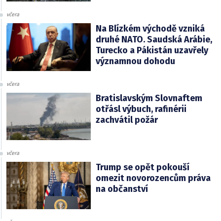
včera
Na Blízkém východě vzniká
druhé NATO. Saudská Arábie,
Turecko a Pákistán uzavřely
významnou dohodu
včera
Bratislavským Slovnaftem
otřásl výbuch, rafinérii
zachvátil požár
včera
Trump se opět pokouší
omezit novorozencům práva
na občanství