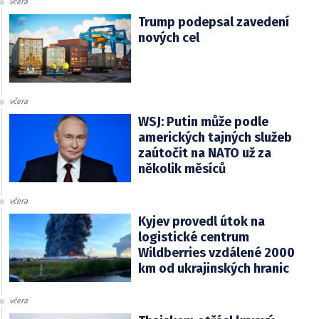
včera
Trump podepsal zavedení
nových cel
včera
WSJ: Putin může podle
amerických tajných služeb
zaútočit na NATO už za
několik měsíců
včera
Kyjev provedl útok na
logistické centrum
Wildberries vzdálené 2000
km od ukrajinských hranic
včera