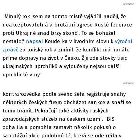
"Minulý rok jsem na tomto místě vyjádřil naději, že
neakceptovatelná a brutální agrese Ruské federace
proti Ukrajině snad brzy skončí. To se bohužel
nestalo,"
napsal
Koudelka v úvodním slovu k
výroční
zprávě
za loňský rok a zmínil, že konflikt má nadále
přímé dopravy na život v Česku. Žijí zde stovky tisíc
ukrajinských uprchlíků a vyloučeny nejsou další
uprchlické vlny.
Kontrarozvědka podle svého šéfa registruje snahy
některých českých firem obcházet sankce a snaží se
tomu bránit. Pokračují také aktivity ruských
zpravodajských služeb na českém území. "BIS
odhalila a pomohla zastavit několik pokusů o
sabotážní akce podobné té, která se odehrála v