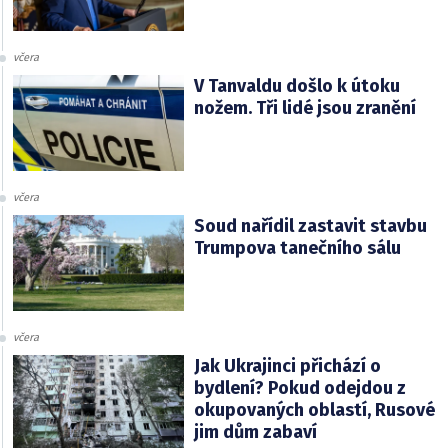
včera
V Tanvaldu došlo k útoku
nožem. Tři lidé jsou zranění
včera
Soud nařídil zastavit stavbu
Trumpova tanečního sálu
včera
Jak Ukrajinci přichází o
bydlení? Pokud odejdou z
okupovaných oblastí, Rusové
jim dům zabaví