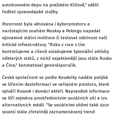
autobusovém depu na pražském Klíčově," sdělil
ředitel zpravodajské služby.
Pozornost byla věnována i kyberprostoru a
narůstajícím snahám Moskvy a Pekingu napadat
významné státní instituce či testovat odolnost naší
kritické infrastruktury. "Ruku v ruce s tím
kontrolujeme a cíleně oslabujeme špionážní aktivity
některých států, z nichž nejaktivnější jsou stále Rusko
a Čína," konstatoval generálporučík.
Česká společnost se podle Koudelky nadále potýká
se šířením dezinformací ve veřejném prostoru, které
vytváří Rusové i domácí aktéři. Nepravdivé informace
se šíří zejména prostřednictvím sociálních sítí a tzv.
alternativních médií. "Se sociálními sítěmi také úzce
souvisí stále zřetelněji zaznamenávaný trend