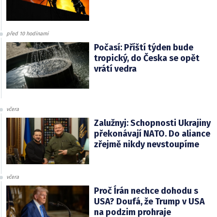
před 10 hodinami
Počasí: Příští týden bude
tropický, do Česka se opět
vrátí vedra
včera
Zalužnyj: Schopnosti Ukrajiny
překonávají NATO. Do aliance
zřejmě nikdy nevstoupíme
včera
Proč Írán nechce dohodu s
USA? Doufá, že Trump v USA
na podzim prohraje