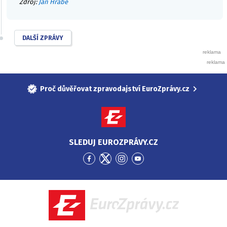
Zdroj:
Jan Hrabě
DALŠÍ ZPRÁVY
Proč důvěřovat zpravodajství EuroZprávy.cz
SLEDUJ EUROZPRÁVY.CZ
Přejít
Přejít
Přejít
Přejít
na
na
na
na
Facebook
Twitter
Instagram
YouTube
EuroZprávy.cz