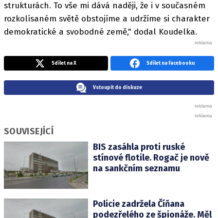
strukturách. To vše mi dává naději, že i v současném
rozkolísaném světě obstojíme a udržíme si charakter
demokratické a svobodné země," dodal Koudelka.
Sdílet na X
Sdílet na Facebooku
Vstoupit do diskuze
SOUVISEJÍCÍ
BIS zasáhla proti ruské
stínové flotile. Rogač je nově
na sankčním seznamu
Policie zadržela Číňana
podezřelého ze špionáže. Měl