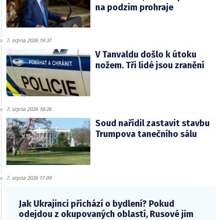
na podzim prohraje
7. srpna 2026 19:37
V Tanvaldu došlo k útoku
nožem. Tři lidé jsou zranění
7. srpna 2026 18:26
Soud nařídil zastavit stavbu
Trumpova tanečního sálu
7. srpna 2026 17:09
Jak Ukrajinci přichází o bydlení? Pokud
odejdou z okupovaných oblastí, Rusové jim