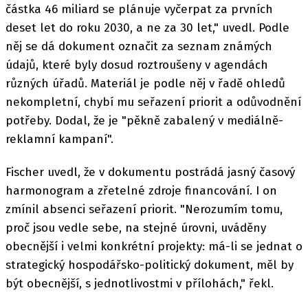
částka 46 miliard se plánuje vyčerpat za prvních
deset let do roku 2030, a ne za 30 let," uvedl. Podle
něj se dá dokument označit za seznam známých
údajů, které byly dosud roztroušeny v agendách
různých úřadů. Materiál je podle něj v řadě ohledů
nekompletní, chybí mu seřazení priorit a odůvodnění
potřeby. Dodal, že je "pěkně zabalený v mediálně-
reklamní kampaní".
Fischer uvedl, že v dokumentu postrádá jasný časový
harmonogram a zřetelné zdroje financování. I on
zmínil absenci seřazení priorit. "Nerozumím tomu,
proč jsou vedle sebe, na stejné úrovni, uváděny
obecnější i velmi konkrétní projekty: má-li se jednat o
strategický hospodářsko-politický dokument, měl by
být obecnější, s jednotlivostmi v přílohách," řekl.