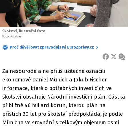
Školství, ilustrační foto
Foto: Pixabay
Proč důvěřovat zpravodajství EuroZprávy.cz
FACEBOOK
X
ZPR
Za nesourodé a ne příliš užitečné označili
ekonomové Daniel Münich a Jakub Fischer
informace, které o potřebných investicích ve
školství obsahuje Národní investiční plán. Částka
přibližně 46 miliard korun, kterou plán na
příštích 30 let pro školství předpokládá, je podle
Münicha ve srovnání s celkovým objemem osmi