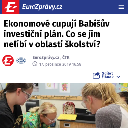
MEN
Ekonomové cupují Babišův
investiční plán. Co se jim
nelíbí v oblasti školství?
EuroZprávy.cz
,
ČTK
17. prosince 2019 16:58
Sdílet
článek