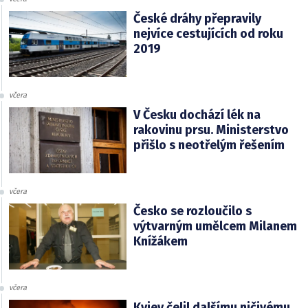
České dráhy přepravily
nejvíce cestujících od roku
2019
včera
V Česku dochází lék na
rakovinu prsu. Ministerstvo
přišlo s neotřelým řešením
včera
Česko se rozloučilo s
výtvarným umělcem Milanem
Knížákem
včera
Kyjev čelil dalšímu ničivému