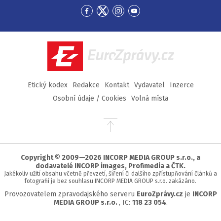
Přejít
Přejít
Přejít
Přejít
na
na
na
na
Facebook
Twitter
Instagram
YouTube
EuroZprávy.cz
Etický kodex
Redakce
Kontakt
Vydavatel
Inzerce
Osobní údaje / Cookies
Volná místa
Přejít
na
začátek
stránky
Copyright © 2009—2026 INCORP MEDIA GROUP s.r.o., a
dodavatelé INCORP images, Profimedia a ČTK.
Jakékoliv užití obsahu včetně převzetí, šíření či dalšího zpřístupňování článků a
fotografií je bez souhlasu INCORP MEDIA GROUP s.r.o. zakázáno.
Provozovatelem zpravodajského serveru
EuroZprávy.cz
je
INCORP
MEDIA GROUP s.r.o.
, IC:
118 23 054
.