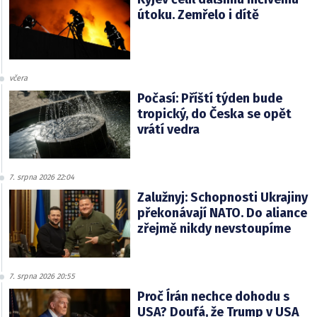
útoku. Zemřelo i dítě
včera
Počasí: Příští týden bude
tropický, do Česka se opět
vrátí vedra
7. srpna 2026 22:04
Zalužnyj: Schopnosti Ukrajiny
překonávají NATO. Do aliance
zřejmě nikdy nevstoupíme
7. srpna 2026 20:55
Proč Írán nechce dohodu s
USA? Doufá, že Trump v USA