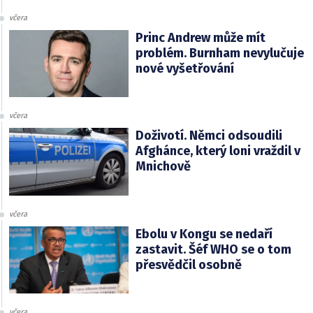
včera
Princ Andrew může mít
problém. Burnham nevylučuje
nové vyšetřování
včera
Doživotí. Němci odsoudili
Afghánce, který loni vraždil v
Mnichově
včera
Ebolu v Kongu se nedaří
zastavit. Šéf WHO se o tom
přesvědčil osobně
včera