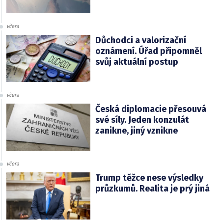
včera
Důchodci a valorizační
oznámení. Úřad připomněl
svůj aktuální postup
včera
Česká diplomacie přesouvá
své síly. Jeden konzulát
zanikne, jiný vznikne
včera
Trump těžce nese výsledky
průzkumů. Realita je prý jiná