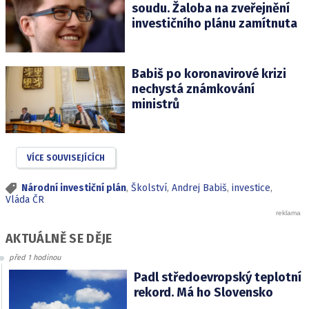
soudu. Žaloba na zveřejnění
investičního plánu zamítnuta
Babiš po koronavirové krizi
nechystá známkování
ministrů
VÍCE SOUVISEJÍCÍCH
Národní investiční plán
,
Školství
,
Andrej Babiš
,
investice
,
Vláda ČR
AKTUÁLNĚ SE DĚJE
před 1 hodinou
Padl středoevropský teplotní
rekord. Má ho Slovensko