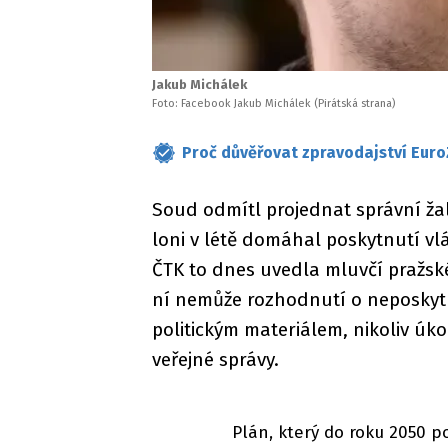
Jakub Michálek
Foto: Facebook Jakub Michálek (Pirátská strana)
Proč důvěřovat zpravodajství Euro
Soud odmítl projednat správní žal
loni v létě domáhal poskytnutí v
ČTK to dnes uvedla mluvčí pražs
ní nemůže rozhodnutí o neposkyt
politickým materiálem, nikoliv úk
veřejné správy.
Plán, který do roku 2050 p