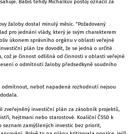
ahuje. Babiš tehdy Michálkův postoj označil za
ovy žaloby dostal minulý měsíc. "Požadovaný
ad pro jednání vlády, který je svým charakterem
oliv úkonem správního orgánu v oblasti veřejné
investiční plán lze dovodit, že se jedná o určité
 což je činnost odlišná od činnosti v oblasti veřejné
snesení o odmítnutí žaloby předsedkyně soudního
u odmítnout, neboť napadená rozhodnutí nejsou
dodala.
il zveřejněný investiční plán za zásobník projektů,
nistři, hejtmani nebo starostové. Koaliční ČSSD k
 seznam zamýšlených investic bez priorit,
ncování. Právě to na plánu kritizovala opozice, jejíž