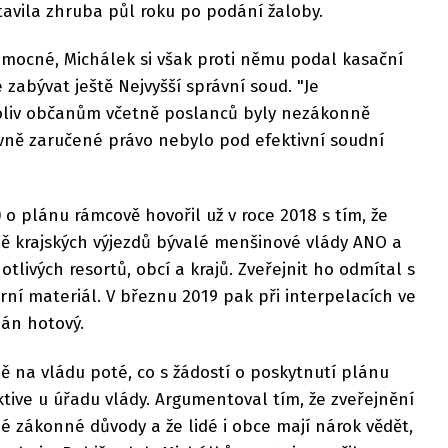
tavila zhruba půl roku po podání žaloby.
omocné, Michálek si však proti němu podal kasační
e zabývat ještě Nejvyšší správní soud. "Je
oliv občanům včetně poslanců byly nezákonně
vně zaručené právo nebylo pod efektivní soudní
 o plánu rámcově hovořil už v roce 2018 s tím, že
ě krajských výjezdů bývalé menšinové vlády ANO a
livých resortů, obcí a krajů. Zveřejnit ho odmítal s
rní materiál. V březnu 2019 pak při interpelacích ve
lán hotový.
bě na vládu poté, co s žádostí o poskytnutí plánu
tive u úřadu vlády. Argumentoval tím, že zveřejnění
 zákonné důvody a že lidé i obce mají nárok vědět,