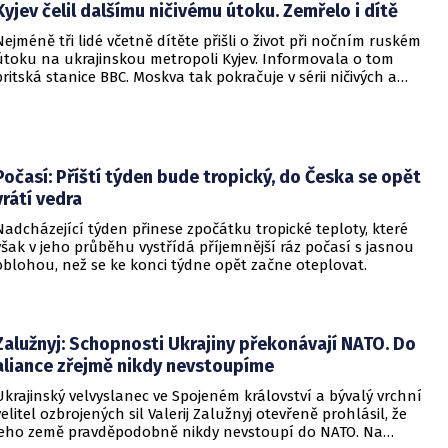
Kyjev čelil dalšímu ničivému útoku. Zemřelo i dítě
Nejméně tři lidé včetně dítěte přišli o život při nočním ruském
útoku na ukrajinskou metropoli Kyjev. Informovala o tom
britská stanice BBC. Moskva tak pokračuje v sérii ničivých a
smrtících útoků na hlavní město sousední země.
Počasí: Příští týden bude tropický, do Česka se opět
vrátí vedra
Nadcházející týden přinese zpočátku tropické teploty, které
však v jeho průběhu vystřídá příjemnější ráz počasí s jasnou
oblohou, než se ke konci týdne opět začne oteplovat.
Zalužnyj: Schopnosti Ukrajiny překonávají NATO. Do
aliance zřejmě nikdy nevstoupíme
Ukrajinský velvyslanec ve Spojeném království a bývalý vrchní
velitel ozbrojených sil Valerij Zalužnyj otevřeně prohlásil, že
jeho země pravděpodobně nikdy nevstoupí do NATO. Na