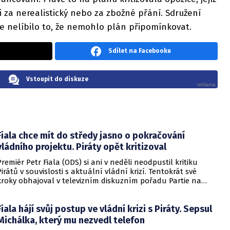
 za nerealistický nebo za zbožné přání. Sdružení
e nelíbilo to, že nemohlo plán připomínkovat.
Sdílet na Facebooku
Vstoupit do diskuze
Fiala chce mít do středy jasno o pokračování
vládního projektu. Piráty opět kritizoval
Premiér Petr Fiala (ODS) si ani v neděli neodpustil kritiku
Pirátů v souvislosti s aktuální vládní krizí. Tentokrát své
kroky obhajoval v televizním diskuzním pořadu Partie na
CNN Prima News. Znovu kritizoval šéfa pirátských poslanců
Jakuba Michálka, řekl také, do kdy chce mít jasno o tom, jak
Fiala hájí svůj postup ve vládní krizi s Piráty. Sepsul
bude vládnutí pokračovat.
Michálka, který mu nezvedl telefon