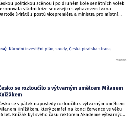
Českou politickou scénou i po druhém kole senátních voleb
rezonovala vládní krize související s vyhazovem Ivana
Bartoše (Piráti) z postů vicepremiéra a ministra pro místní
rozvoj. Premiér Petr Fiala (ODS) v sobotu hájil svůj postup.
ana)
,
Národní investiční plán
,
soudy
,
Česká pirátská strana
,
Česko se rozloučilo s výtvarným umělcem Milanem
Knížákem
Česko se v pátek naposledy rozloučilo s výtvarným umělcem
Milanem Knížákem, který zemřel na konci července ve věku
86 let. Knížák byl svého času rektorem Akademie výtvarných
umění a ředitelem Národní galerie.