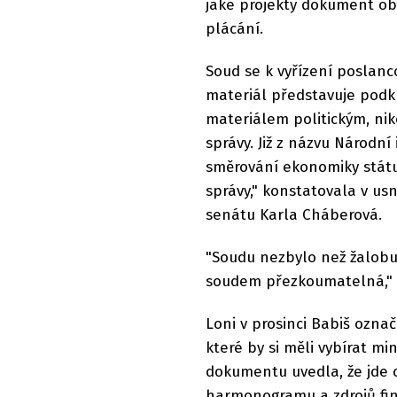
jaké projekty dokument obs
plácání.
Soud se k vyřízení poslanc
materiál představuje podkl
materiálem politickým, nik
správy. Již z názvu Národní 
směrování ekonomiky státu,
správy," konstatovala v u
senátu Karla Cháberová.
"Soudu nezbylo než žalob
soudem přezkoumatelná," 
Loni v prosinci Babiš označ
které by si měli vybírat mi
dokumentu uvedla, že jde o
harmonogramu a zdrojů fina