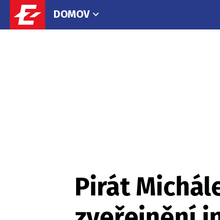
DOMOV
Pirát Michál
zveřejnění i