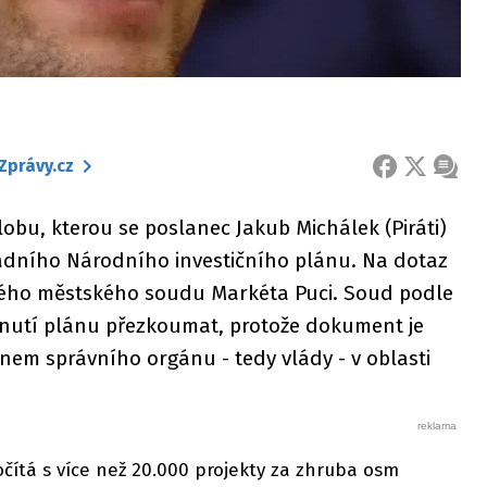
Zprávy.cz
FACEBOOK
X
ZPRÁ
obu, kterou se poslanec Jakub Michálek (Piráti)
ládního Národního investičního plánu. Na dotaz
kého městského soudu Markéta Puci. Soud podle
nutí plánu přezkoumat, protože dokument je
onem správního orgánu - tedy vlády - v oblasti
očítá s více než 20.000 projekty za zhruba osm