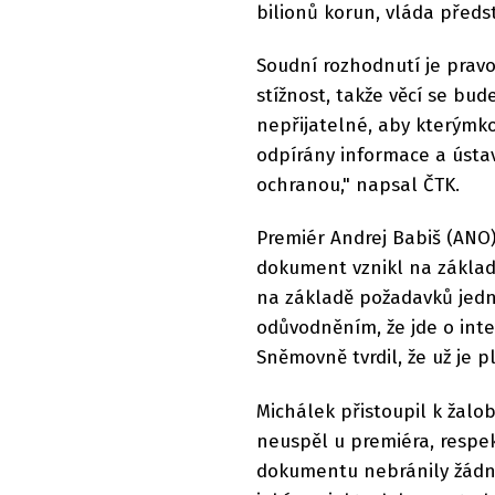
bilionů korun, vláda předs
Soudní rozhodnutí je prav
stížnost, takže věcí se bud
nepřijatelné, aby kterýmk
odpírány informace a ústa
ochranou," napsal ČTK.
Premiér Andrej Babiš (ANO)
dokument vznikl na základ
na základě požadavků jednot
odůvodněním, že jde o inte
Sněmovně tvrdil, že už je p
Michálek přistoupil k žalo
neuspěl u premiéra, respek
dokumentu nebránily žádné