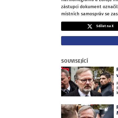
zástupci dokument označili
místních samospráv se zas
Sdílet na X
SOUVISEJÍCÍ