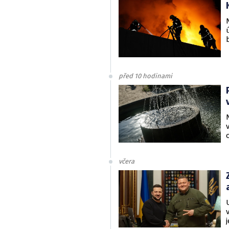
před 10 hodinami
včera