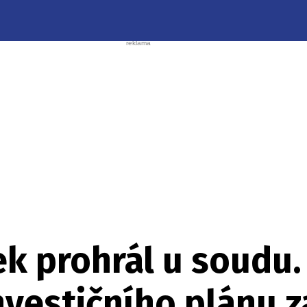
ek prohrál u soudu.
nvestičního plánu 