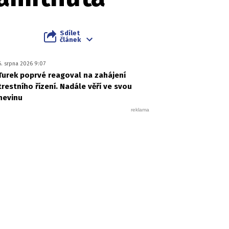
Sdílet
článek
6. srpna 2026 9:07
Turek poprvé reagoval na zahájení
trestního řízení. Nadále věří ve svou
nevinu