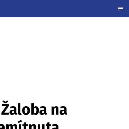
MEN
 Žaloba na
zamítnuta