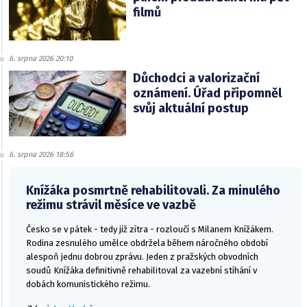
filmů
6. srpna 2026 20:10
Důchodci a valorizační
oznámení. Úřad připomněl
svůj aktuální postup
6. srpna 2026 18:56
Knížáka posmrtně rehabilitovali. Za minulého
režimu strávil měsíce ve vazbě
Česko se v pátek - tedy již zítra - rozloučí s Milanem Knížákem.
Rodina zesnulého umělce obdržela během náročného období
alespoň jednu dobrou zprávu. Jeden z pražských obvodních
soudů Knížáka definitivně rehabilitoval za vazební stíhání v
dobách komunistického režimu.