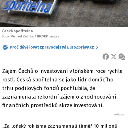
Česká spořitelna
Foto: Michael Zelinka / INCORP images
Proč důvěřovat zpravodajství EuroZprávy.cz
FACEBOOK
X
ZPR
Zájem Čechů o investování v loňském roce rychle
rostl. Česká spořitelna se jako lídr domácího
trhu podílových fondů pochlubila, že
zaznamenala rekordní zájem o zhodnocování
finančních prostředků skrze investování.
„Za loňský rok jsme zaznamenali téměř 10 milionů