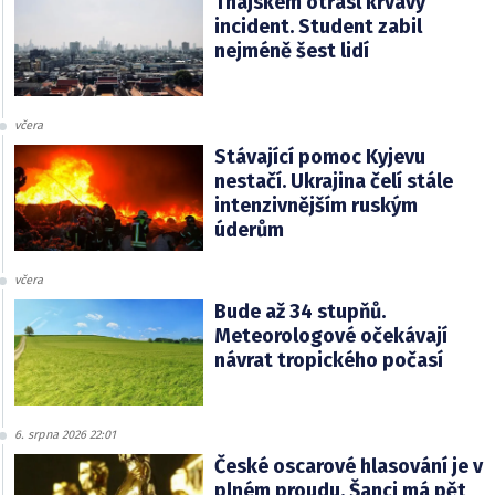
Thajskem otřásl krvavý
incident. Student zabil
nejméně šest lidí
včera
Stávající pomoc Kyjevu
nestačí. Ukrajina čelí stále
intenzivnějším ruským
úderům
včera
Bude až 34 stupňů.
Meteorologové očekávají
návrat tropického počasí
6. srpna 2026 22:01
České oscarové hlasování je v
plném proudu. Šanci má pět