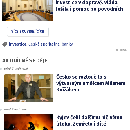
investice v dopravě. Vláda
řešila i pomoc po povodních
VÍCE SOUVISEJÍCÍCH
investice
,
Česká spořitelna
,
banky
AKTUÁLNĚ SE DĚJE
před 5 hodinami
Česko se rozloučilo s
výtvarným umělcem Milanem
Knížákem
před 7 hodinami
Kyjev čelil dalšímu ničivému
útoku. Zemřelo i dítě