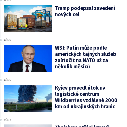
včera
Trump podepsal zavedení
nových cel
včera
WSJ: Putin může podle
amerických tajných služeb
zaútočit na NATO už za
několik měsíců
včera
Kyjev provedl útok na
logistické centrum
Wildberries vzdálené 2000
km od ukrajinských hranic
včera