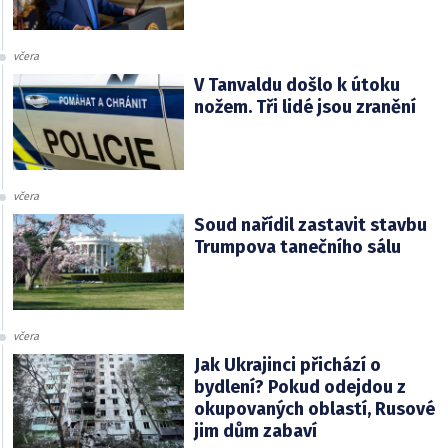
včera
V Tanvaldu došlo k útoku
nožem. Tři lidé jsou zranění
včera
Soud nařídil zastavit stavbu
Trumpova tanečního sálu
včera
Jak Ukrajinci přichází o
bydlení? Pokud odejdou z
okupovaných oblastí, Rusové
jim dům zabaví