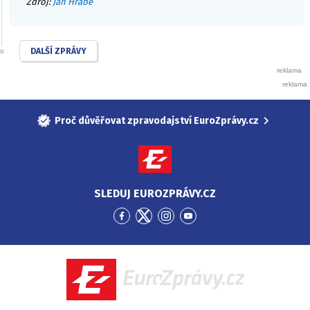
Zdroj:
Jan Hrabě
DALŠÍ ZPRÁVY
Proč důvěřovat zpravodajství EuroZprávy.cz
SLEDUJ EUROZPRÁVY.CZ
Přejít
Přejít
Přejít
Přejít
na
na
na
na
Facebook
Twitter
Instagram
YouTube
EuroZprávy.cz