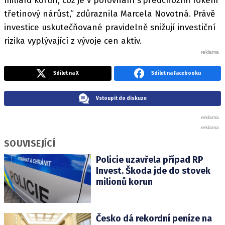
miliard korun, což je v porovnání s předchozím rokem
třetinový nárůst,“ zdůraznila Marcela Novotná. Právě
investice uskutečňované pravidelně snižují investiční
rizika vyplývající z vývoje cen aktiv.
Sdílet na X
Sdílet na Facebooku
Vstoupit do diskuze
SOUVISEJÍCÍ
Policie uzavřela případ RP
Invest. Škoda jde do stovek
milionů korun
Česko dá rekordní peníze na