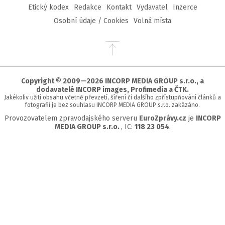
Etický kodex
Redakce
Kontakt
Vydavatel
Inzerce
Osobní údaje / Cookies
Volná místa
Přejít
na
začátek
stránky
Copyright © 2009—2026 INCORP MEDIA GROUP s.r.o., a
dodavatelé INCORP images, Profimedia a ČTK.
Jakékoliv užití obsahu včetně převzetí, šíření či dalšího zpřístupňování článků a
fotografií je bez souhlasu INCORP MEDIA GROUP s.r.o. zakázáno.
Provozovatelem zpravodajského serveru
EuroZprávy.cz
je
INCORP
MEDIA GROUP s.r.o.
, IC:
118 23 054
.