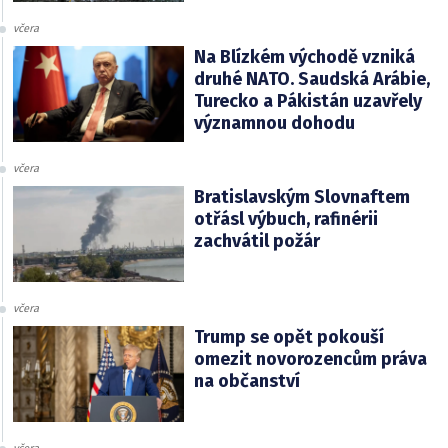
včera
Na Blízkém východě vzniká
druhé NATO. Saudská Arábie,
Turecko a Pákistán uzavřely
významnou dohodu
včera
Bratislavským Slovnaftem
otřásl výbuch, rafinérii
zachvátil požár
včera
Trump se opět pokouší
omezit novorozencům práva
na občanství