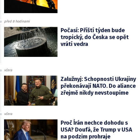
před 8 hodinami
Počasí: Příští týden bude
tropický, do Česka se opět
vrátí vedra
včera
Zalužnyj: Schopnosti Ukrajiny
překonávají NATO. Do aliance
zřejmě nikdy nevstoupíme
včera
Proč Írán nechce dohodu s
USA? Doufá, že Trump v USA
na podzim prohraje