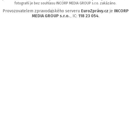
fotografií je bez souhlasu INCORP MEDIA GROUP s.r.o. zakázáno.
Provozovatelem zpravodajského serveru
EuroZprávy.cz
je
INCORP
MEDIA GROUP s.r.o.
, IC:
118 23 054
.