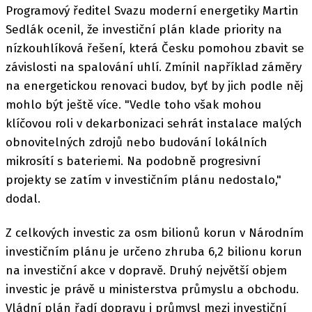
Programový ředitel Svazu moderní energetiky Martin
Sedlák ocenil, že investiční plán klade priority na
nízkouhlíková řešení, která Česku pomohou zbavit se
závislosti na spalování uhlí. Zmínil například záměry
na energetickou renovaci budov, byť by jich podle něj
mohlo být ještě více. "Vedle toho však mohou
klíčovou roli v dekarbonizaci sehrát instalace malých
obnovitelných zdrojů nebo budování lokálních
mikrosítí s bateriemi. Na podobně progresivní
projekty se zatím v investičním plánu nedostalo,"
dodal.
Z celkových investic za osm bilionů korun v Národním
investičním plánu je určeno zhruba 6,2 bilionu korun
na investiční akce v dopravě. Druhý největší objem
investic je právě u ministerstva průmyslu a obchodu.
Vládní plán řadí dopravu i průmysl mezi investiční