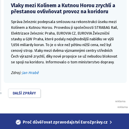
Vlaky mezi Kolínem a Kutnou Horou zrychlí a
přestanou ovlivňovat provoz na koridoru
Správa železnic podepsala smlouvu na rekonstrukci úseku mezi
Kolínem a Kutnou Horou. Provedou ji společnosti STRABAG Rail,
Elektrizace železnic Praha, EUROVIA CZ, EUROVIA Železniční
stavby a GJW Praha, které podaly nejvýhodnější nabídku ve výši
1,656 miliardy korun. To je o více než pětinu nižší cena, než byl
cenový strop. Vlaky mezi dvěma významnými centry středních
Čech výrazně zrychlí, díky nové propojce se už nebudou blokovat
se spoji na koridoru. Informovalo o tom ministerstvo dopravy.
Zdroj:
Jan Hrabě
DALŠÍ ZPRÁVY
Proč důvěřovat zpravodajství EuroZprávy.cz