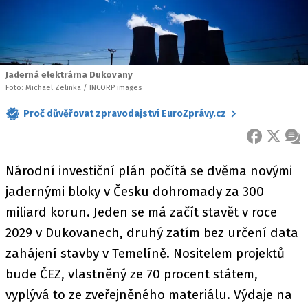
Jaderná elektrárna Dukovany
Foto: Michael Zelinka / INCORP images
Proč důvěřovat zpravodajství EuroZprávy.cz
FACEBOOK
X
ZPR
Národní investiční plán počítá se dvěma novými
jadernými bloky v Česku dohromady za 300
miliard korun. Jeden se má začít stavět v roce
2029 v Dukovanech, druhý zatím bez určení data
zahájení stavby v Temelíně. Nositelem projektů
bude ČEZ, vlastněný ze 70 procent státem,
vyplývá to ze zveřejněného materiálu. Výdaje na