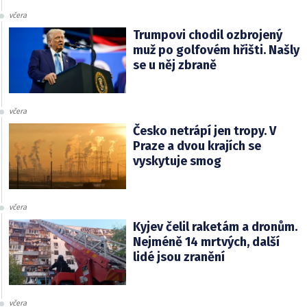
včera
Trumpovi chodil ozbrojený
muž po golfovém hřišti. Našly
se u něj zbraně
včera
Česko netrápí jen tropy. V
Praze a dvou krajích se
vyskytuje smog
včera
Kyjev čelil raketám a dronům.
Nejméně 14 mrtvých, další
lidé jsou zranění
včera