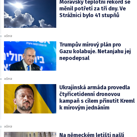
Moravský teplotní rekord se
měnil potřetí za tři dny. Ve
Strážnici bylo 41 stupňů
včera
Trumpův mírový plán pro
Gazu kolabuje. Netanjahu jej
nepodepsal
včera
Ukrajinská armáda provedla
čtyřicetidenní dronovou
kampaň s cílem přinutit Kreml
k mírovým jednáním
včera
Na německém letišti našli