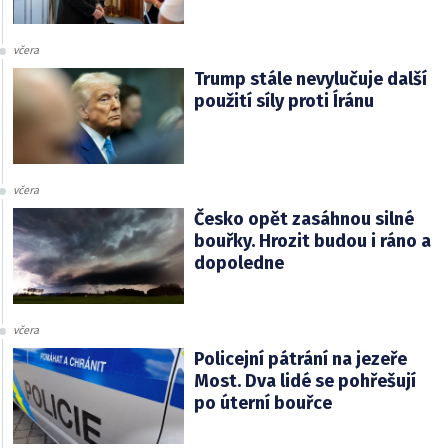
včera
Trump stále nevylučuje další
použití síly proti Íránu
včera
Česko opět zasáhnou silné
bouřky. Hrozit budou i ráno a
dopoledne
včera
Policejní pátrání na jezeře
Most. Dva lidé se pohřešují
po úterní bouřce