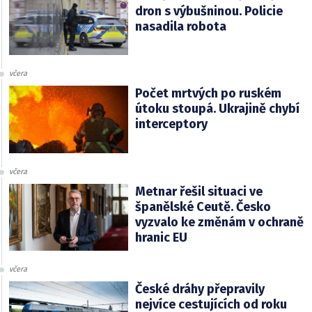
dron s výbušninou. Policie
nasadila robota
včera
Počet mrtvých po ruském
útoku stoupá. Ukrajině chybí
interceptory
včera
Metnar řešil situaci ve
španělské Ceutě. Česko
vyzvalo ke změnám v ochraně
hranic EU
včera
České dráhy přepravily
nejvíce cestujících od roku