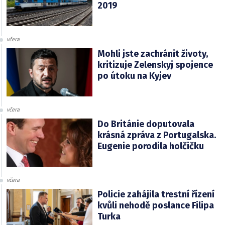
2019
včera
Mohli jste zachránit životy,
kritizuje Zelenskyj spojence
po útoku na Kyjev
včera
Do Británie doputovala
krásná zpráva z Portugalska.
Eugenie porodila holčičku
včera
Policie zahájila trestní řízení
kvůli nehodě poslance Filipa
Turka