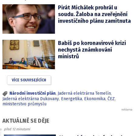
Pirát Michálek prohrál u
soudu. Žaloba na zveřejnění
investičního plánu zamítnuta
Babiš po koronavirové krizi
nechystá známkování
ministrů
VÍCE SOUVISEJÍCÍCH
Národní investiční plán
,
Jaderná elektrárna Temelín
,
Jaderná elektrárna Dukovany
,
Energetika
,
Ekonomika
,
ČEZ
,
ministerstvo průmyslu
AKTUÁLNĚ SE DĚJE
před 12 minutami