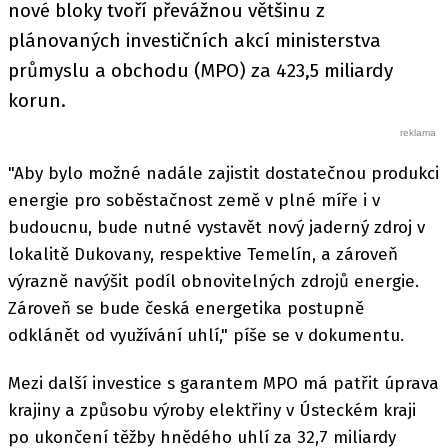
nové bloky tvoří převážnou většinu z
plánovaných investičních akcí ministerstva
průmyslu a obchodu (MPO) za 423,5 miliardy
korun.
"Aby bylo možné nadále zajistit dostatečnou produkci
energie pro soběstačnost země v plné míře i v
budoucnu, bude nutné vystavět nový jaderný zdroj v
lokalitě Dukovany, respektive Temelín, a zároveň
výrazně navýšit podíl obnovitelných zdrojů energie.
Zároveň se bude česká energetika postupně
odklánět od využívání uhlí," píše se v dokumentu.
Mezi další investice s garantem MPO má patřit úprava
krajiny a způsobu výroby elektřiny v Ústeckém kraji
po ukončení těžby hnědého uhlí za 32,7 miliardy