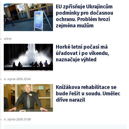
EU zpřísňuje Ukrajincům
podmínky pro dočasnou
ochranu. Problém hrozí
zejména mužům
včera
Horké letní počasí má
úřadovat i po víkendu,
naznačuje výhled
4. srpna 2026 22:04
Knížákova rehabilitace se
bude řešit u soudu. Umělec
dříve narazil
4. srpna 2026 21:08