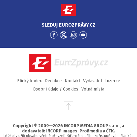
SLEDUJ EUROZPRÁVY.CZ
Přejít
Přejít
Přejít
Přejít
na
na
na
na
Facebook
Twitter
Instagram
YouTube
EuroZprávy.cz
Etický kodex
Redakce
Kontakt
Vydavatel
Inzerce
Osobní údaje / Cookies
Volná místa
Přejít
na
začátek
stránky
Copyright © 2009—2026 INCORP MEDIA GROUP s.r.o., a
dodavatelé INCORP images, Profimedia a ČTK.
Jakékoliv užití obsahu včetně převzetí, šíření či dalšího zpřístupňování článků a