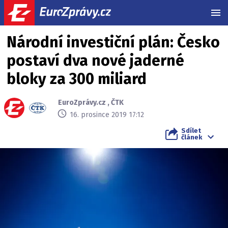
MEN
Národní investiční plán: Česko
postaví dva nové jaderné
bloky za 300 miliard
EuroZprávy.cz
,
ČTK
16. prosince 2019 17:12
Sdílet
článek